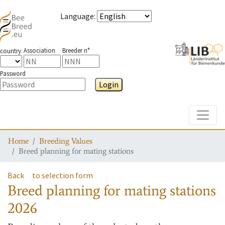
Language
:
Association
Breeder n°
country
Password
Login
Toggle
Home
Breeding Values
Breed planning for mating stations
Back
to selection form
Breed planning for mating stations
2026