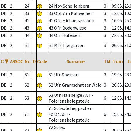
DE
2
24
24 Nby Schellenberg
3
09.05.
25.
DE
2
33
33 Opf. Am Kühweiher
3
12.05.
10.
DE
2
41
41 Ofr. Michaelsgraben
3
16.05.
25.
DE
2
43
43 Ofr. Bodenwiese
3
12.05.
14.
DE
2
44
44 Ofr. Hufeisen
3
22.05.
28.
DE
2
51
51 Mfr. Tiergarten
3
06.05.
31.
C
▼
ASSOC
No.
D
Code
Surname
TM
from
t
DE
2
61
61 Ufr. Spessart
3
19.05.
28.
DE
2
62
62 Ufr. Gramschatzer Wald
3
20.05.
29.
63 Ufr. Haßberge AGT-
DE
2
63
6
12.05.
14.
Toleranzbelegstelle
71 Schw. Scheppacher
DE
2
71
Forst AGT-
6
15.05.
24.
Toleranzbelegstelle
72 Schw.
DE
2
72
3
30.05.
25.