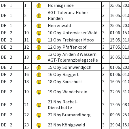
DE
1
1
Hornisgrinde
3
25.05.
20.
AGT Toleranz Hoher
DE
1
2
3
16.05.
01.
Randen
DE
1
3
Herrenwald
3
25.05.
20.
DE
2
10
10 Oby. Unterwieser Wald
3
01.06.
15.
DE
2
11
11 Oby. Freisinger Moos
3
15.05.
31.
DE
2
12
12 Oby. Pfaffenkopf
3
27.05.
01.
13 Oby. An den 3 Wassern
DE
2
13
6
30.05.
01.
AGT-Toleranzbelegstelle
DE
2
15
15 Oby. Sonnwendjoch
3
01.06.
20.
DE
2
16
16 Oby. Raggert
3
01.06.
01.
DE
2
18
18 Oby. Sauschütt
3
16.05.
01.
DE
2
19
19 Oby. Wendelstein
3
22.05.
31.
21 Nby. Rachel-
DE
2
21
3
13.05.
08.
Diensthütte
DE
2
22
22 Nby Bramandlberg
3
09.05.
25.
DE
2
23
23 Nby Königswald
3
29.04.
15.