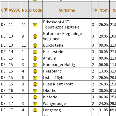
C
▼
ASSOC
No.
D
Code
Surname
TM
from
t
Erbeskopf AGT-
DE
11
11
3
26.05.
21.
Toleranzbelegstelle
Naturpark Erzgebirge-
DE
13
9
3
29.05.
10.
Vogtland
DE
13
11
Blockstelle
3
09.06.
21.
DE
14
1
Kaiserstein
3
30.05.
27.
DE
15
1
Amrum
2
09.06.
21.
DE
15
3
Hamburger Hallig
2
06.06.
11.
DE
15
4
Helgoland
2
13.05.
31.
DE
15
6
List auf Sylt
2
26.05.
20.
DE
15
9
Puan Klent / Sylt
2
26.05.
15.
DE
16
9
Oberhof
3
30.05.
01.
DE
16
11
Kieferle
3
06.06.
25.
DE
17
3
Wangerooge
2
24.05.
29.
DE
17
4
Langeoog
2
31.05.
09.