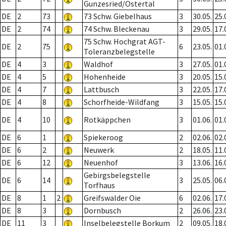
Gunzesried/Ostertal
DE
2
73
73 Schw. Giebelhaus
3
30.05.
25.
DE
2
74
74 Schw. Bleckenau
3
29.05.
17.
75 Schw. Hochgrat AGT-
DE
2
75
6
23.05.
01.
Toleranzbelegstelle
DE
4
3
Waldhof
3
27.05.
01.
DE
4
5
Hohenheide
3
20.05.
15.
DE
4
7
Lattbusch
3
22.05.
17.
DE
4
8
Schorfheide-Wildfang
3
15.05.
15.
DE
4
10
Rotkäppchen
3
01.06.
01.
DE
6
1
Spiekeroog
2
02.06.
02.
DE
6
2
Neuwerk
2
18.05.
11.
DE
6
12
Neuenhof
3
13.06.
16.
Gebirgsbelegstelle
DE
6
14
3
25.05.
06.
Torfhaus
DE
8
1
2
Greifswalder Oie
6
02.06.
17.
DE
8
3
Dornbusch
2
26.06.
23.
DE
11
3
Inselbelegstelle Borkum
2
09.05.
18.