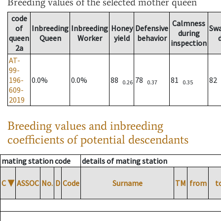
Breeding values
of the selected mother queen
code
Calmness
of
Inbreeding
Inbreeding
Honey
Defensive
Sw
during
queen
Queen
Worker
yield
behavior
inspection
2a
AT-
99-
196-
0.0%
0.0%
88
78
81
82
0.26
0.37
0.35
609-
2019
Breeding values and inbreeding
coefficients of potential descendants
mating station code
details of mating station
C
▼
ASSOC
No.
D
Code
Surname
TM
from
t