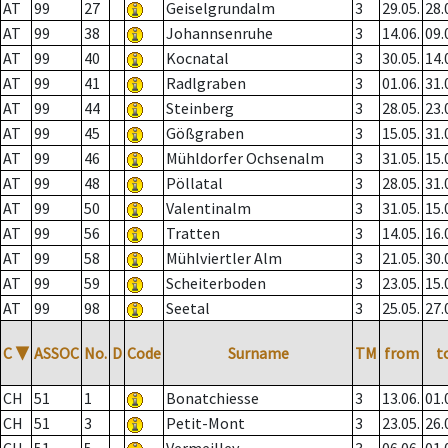
AT
99
27
Geiselgrundalm
3
29.05.
28.
AT
99
38
Johannsenruhe
3
14.06.
09.
AT
99
40
Kocnatal
3
30.05.
14.
AT
99
41
Radlgraben
3
01.06.
31.
AT
99
44
Steinberg
3
28.05.
23.
AT
99
45
Gößgraben
3
15.05.
31.
AT
99
46
Mühldorfer Ochsenalm
3
31.05.
15.
AT
99
48
Pöllatal
3
28.05.
31.
AT
99
50
Valentinalm
3
31.05.
15.
AT
99
56
Tratten
3
14.05.
16.
AT
99
58
Mühlviertler Alm
3
21.05.
30.
AT
99
59
Scheiterboden
3
23.05.
15.
AT
99
98
Seetal
3
25.05.
27.
C
▼
ASSOC
No.
D
Code
Surname
TM
from
t
CH
51
1
Bonatchiesse
3
13.06.
01.
CH
51
3
Petit-Mont
3
23.05.
26.