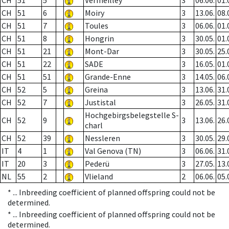
CH
51
5
Vermeilley
3
06.06.
01.
CH
51
6
Moiry
3
13.06.
08.
CH
51
7
Toules
3
06.06.
01.
CH
51
8
Hongrin
3
30.05.
01.
CH
51
21
Mont-Dar
3
30.05.
25.
CH
51
22
SADE
3
16.05.
01.
CH
51
51
Grande-Enne
3
14.05.
06.
CH
52
5
Greina
3
13.06.
31.
CH
52
7
Justistal
3
26.05.
31.
Hochgebirgsbelegstelle S-
CH
52
9
3
13.06.
26.
charl
CH
52
39
Nessleren
3
30.05.
29.
IT
4
1
Val Genova (TN)
3
06.06.
31.
IT
20
3
Pederü
3
27.05.
13.
NL
55
2
Vlieland
2
06.06.
05.
* ...
Inbreeding coefficient of planned offspring could not be
determined.
* ...
Inbreeding coefficient of planned offspring could not be
determined.