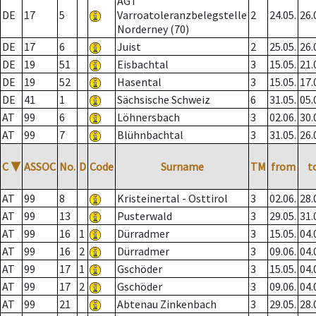
AGT
DE
17
5
Varroatoleranzbelegstelle
2
24.05.
26.
Norderney (70)
DE
17
6
Juist
2
25.05.
26.
DE
19
51
Eisbachtal
3
15.05.
21.
DE
19
52
Hasental
3
15.05.
17.
DE
41
1
Sächsische Schweiz
6
31.05.
05.
AT
99
6
Löhnersbach
3
02.06.
30.
AT
99
7
Blühnbachtal
3
31.05.
26.
C
▼
ASSOC
No.
D
Code
Surname
TM
from
t
AT
99
8
Kristeinertal - Osttirol
3
02.06.
28.
AT
99
13
Pusterwald
3
29.05.
31.
AT
99
16
1
Dürradmer
3
15.05.
04.
AT
99
16
2
Dürradmer
3
09.06.
04.
AT
99
17
1
Gschöder
3
15.05.
04.
AT
99
17
2
Gschöder
3
09.06.
04.
AT
99
21
Abtenau Zinkenbach
3
29.05.
28.