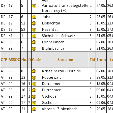
AGT
DE
17
5
Varroatoleranzbelegstelle
2
24.05.
26.
Norderney (70)
DE
17
6
Juist
2
25.05.
26.
DE
19
51
Eisbachtal
3
15.05.
21.
DE
19
52
Hasental
3
15.05.
17.
DE
41
1
Sächsische Schweiz
6
31.05.
05.
AT
99
6
Löhnersbach
3
02.06.
30.
AT
99
7
Blühnbachtal
3
31.05.
26.
C
▼
ASSOC
No.
D
Code
Surname
TM
from
t
AT
99
8
Kristeinertal - Osttirol
3
02.06.
28.
AT
99
13
Pusterwald
3
29.05.
31.
AT
99
16
1
Dürradmer
3
15.05.
04.
AT
99
16
2
Dürradmer
3
09.06.
04.
AT
99
17
1
Gschöder
3
15.05.
04.
AT
99
17
2
Gschöder
3
09.06.
04.
AT
99
21
Abtenau Zinkenbach
3
29.05.
28.