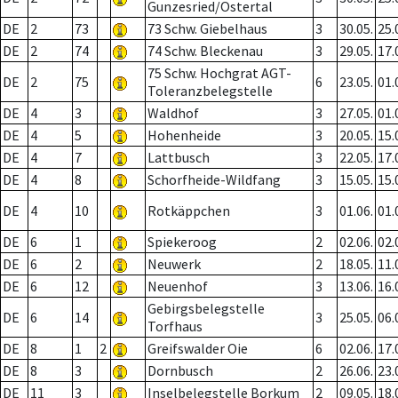
Gunzesried/Ostertal
DE
2
73
73 Schw. Giebelhaus
3
30.05.
25.
DE
2
74
74 Schw. Bleckenau
3
29.05.
17.
75 Schw. Hochgrat AGT-
DE
2
75
6
23.05.
01.
Toleranzbelegstelle
DE
4
3
Waldhof
3
27.05.
01.
DE
4
5
Hohenheide
3
20.05.
15.
DE
4
7
Lattbusch
3
22.05.
17.
DE
4
8
Schorfheide-Wildfang
3
15.05.
15.
DE
4
10
Rotkäppchen
3
01.06.
01.
DE
6
1
Spiekeroog
2
02.06.
02.
DE
6
2
Neuwerk
2
18.05.
11.
DE
6
12
Neuenhof
3
13.06.
16.
Gebirgsbelegstelle
DE
6
14
3
25.05.
06.
Torfhaus
DE
8
1
2
Greifswalder Oie
6
02.06.
17.
DE
8
3
Dornbusch
2
26.06.
23.
DE
11
3
Inselbelegstelle Borkum
2
09.05.
18.