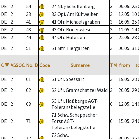
DE
2
24
24 Nby Schellenberg
3
09.05.
25.
DE
2
33
33 Opf. Am Kühweiher
3
12.05.
10.
DE
2
41
41 Ofr. Michaelsgraben
3
16.05.
25.
DE
2
43
43 Ofr. Bodenwiese
3
12.05.
14.
DE
2
44
44 Ofr. Hufeisen
3
22.05.
28.
DE
2
51
51 Mfr. Tiergarten
3
06.05.
31.
C
▼
ASSOC
No.
D
Code
Surname
TM
from
t
DE
2
61
61 Ufr. Spessart
3
19.05.
28.
DE
2
62
62 Ufr. Gramschatzer Wald
3
20.05.
29.
63 Ufr. Haßberge AGT-
DE
2
63
6
12.05.
14.
Toleranzbelegstelle
71 Schw. Scheppacher
DE
2
71
Forst AGT-
6
15.05.
24.
Toleranzbelegstelle
72 Schw.
DE
2
72
3
30.05.
25.