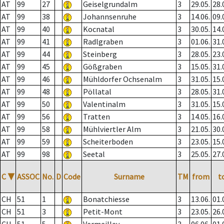
AT
99
27
Geiselgrundalm
3
29.05.
28.
AT
99
38
Johannsenruhe
3
14.06.
09.
AT
99
40
Kocnatal
3
30.05.
14.
AT
99
41
Radlgraben
3
01.06.
31.
AT
99
44
Steinberg
3
28.05.
23.
AT
99
45
Gößgraben
3
15.05.
31.
AT
99
46
Mühldorfer Ochsenalm
3
31.05.
15.
AT
99
48
Pöllatal
3
28.05.
31.
AT
99
50
Valentinalm
3
31.05.
15.
AT
99
56
Tratten
3
14.05.
16.
AT
99
58
Mühlviertler Alm
3
21.05.
30.
AT
99
59
Scheiterboden
3
23.05.
15.
AT
99
98
Seetal
3
25.05.
27.
C
▼
ASSOC
No.
D
Code
Surname
TM
from
t
CH
51
1
Bonatchiesse
3
13.06.
01.
CH
51
3
Petit-Mont
3
23.05.
26.