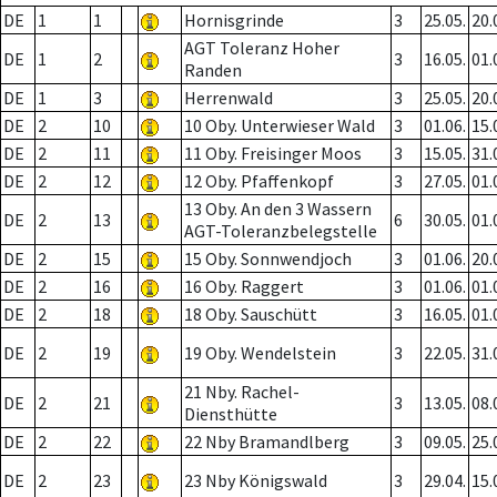
DE
1
1
Hornisgrinde
3
25.05.
20.
AGT Toleranz Hoher
DE
1
2
3
16.05.
01.
Randen
DE
1
3
Herrenwald
3
25.05.
20.
DE
2
10
10 Oby. Unterwieser Wald
3
01.06.
15.
DE
2
11
11 Oby. Freisinger Moos
3
15.05.
31.
DE
2
12
12 Oby. Pfaffenkopf
3
27.05.
01.
13 Oby. An den 3 Wassern
DE
2
13
6
30.05.
01.
AGT-Toleranzbelegstelle
DE
2
15
15 Oby. Sonnwendjoch
3
01.06.
20.
DE
2
16
16 Oby. Raggert
3
01.06.
01.
DE
2
18
18 Oby. Sauschütt
3
16.05.
01.
DE
2
19
19 Oby. Wendelstein
3
22.05.
31.
21 Nby. Rachel-
DE
2
21
3
13.05.
08.
Diensthütte
DE
2
22
22 Nby Bramandlberg
3
09.05.
25.
DE
2
23
23 Nby Königswald
3
29.04.
15.