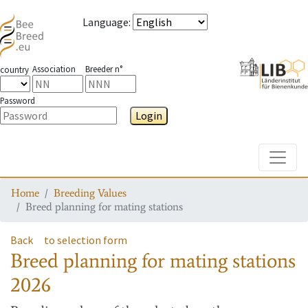
Language
:
Association
Breeder n°
country
Password
Login
Toggle
Home
Breeding Values
Breed planning for mating stations
Back
to selection form
Breed planning for mating stations
2026