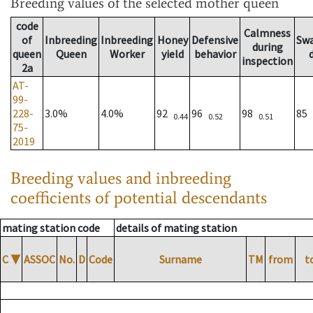
Breeding values
of the selected mother queen
code
Calmness
of
Inbreeding
Inbreeding
Honey
Defensive
Sw
during
queen
Queen
Worker
yield
behavior
inspection
2a
AT-
99-
228-
3.0%
4.0%
92
96
98
85
0.44
0.52
0.51
75-
2019
Breeding values and inbreeding
coefficients of potential descendants
mating station code
details of mating station
C
▼
ASSOC
No.
D
Code
Surname
TM
from
t