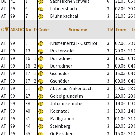
DE
41
1
Sächsische Schweiz
6
31.05.
05.
AT
99
6
Löhnersbach
3
02.06.
30.
AT
99
7
Blühnbachtal
3
31.05.
26.
C
▼
ASSOC
No.
D
Code
Surname
TM
from
t
AT
99
8
Kristeinertal - Osttirol
3
02.06.
28.
AT
99
13
Pusterwald
3
29.05.
31.
AT
99
16
1
Dürradmer
3
15.05.
04.
AT
99
16
2
Dürradmer
3
09.06.
04.
AT
99
17
1
Gschöder
3
15.05.
04.
AT
99
17
2
Gschöder
3
09.06.
04.
AT
99
21
Abtenau Zinkenbach
3
29.05.
28.
AT
99
27
Geiselgrundalm
3
29.05.
28.
AT
99
38
Johannsenruhe
3
14.06.
09.
AT
99
40
Kocnatal
3
30.05.
14.
AT
99
41
Radlgraben
3
01.06.
31.
AT
99
44
Steinberg
3
28.05.
23.
AT
99
45
Gößgraben
3
15.05.
31.