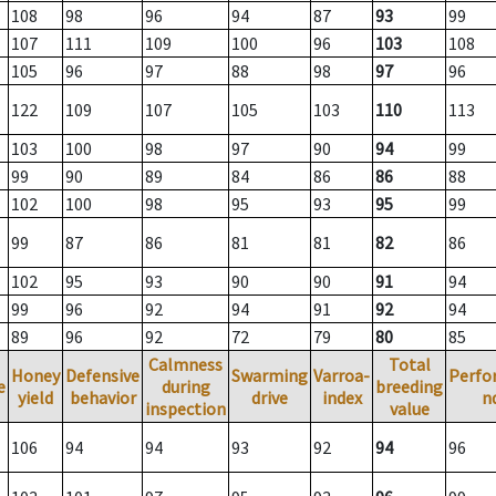
108
98
96
94
87
93
99
107
111
109
100
96
103
108
105
96
97
88
98
97
96
122
109
107
105
103
110
113
103
100
98
97
90
94
99
99
90
89
84
86
86
88
102
100
98
95
93
95
99
99
87
86
81
81
82
86
102
95
93
90
90
91
94
99
96
92
94
91
92
94
89
96
92
72
79
80
85
Calmness
Total
Honey
Defensive
Swarming
Varroa-
Perfo
e
during
breeding
yield
behavior
drive
index
n
inspection
value
106
94
94
93
92
94
96