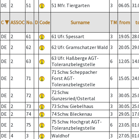
DE
2
51
51 Mfr. Tiergarten
3
06.05.
31.
C
▼
ASSOC
No.
D
Code
Surname
TM
from
t
DE
2
61
61 Ufr. Spessart
3
19.05.
28.
DE
2
62
62 Ufr. Gramschatzer Wald
3
20.05.
29.
63 Ufr. Haßberge AGT-
DE
2
63
6
12.05.
14.
Toleranzbelegstelle
71 Schw. Scheppacher
DE
2
71
Forst AGT-
6
15.05.
24.
Toleranzbelegstelle
72 Schw.
DE
2
72
3
30.05.
25.
Gunzesried/Ostertal
DE
2
73
73 Schw. Giebelhaus
3
30.05.
25.
DE
2
74
74 Schw. Bleckenau
3
29.05.
17.
75 Schw. Hochgrat AGT-
DE
2
75
6
23.05.
01.
Toleranzbelegstelle
DE
4
3
Waldhof
3
27.05.
01.