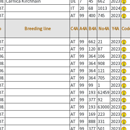
08.
Carnica Kirchhain
DE
7
45
662
2023
07.
IT
20
68
1013
2024
07.
AT
99
400
745
2023
o
Breeding line
C4A
A4A
B4A
No4A
Y4A
Cod
07.
AT
99
662
21
2023
07.
AT
99
120
87
2023
06.
AT
99
364
106
2023
08.
AT
99
364
908
2023
06.
AT
99
364
121
2022
08.
AT
99
364
705
2023
07.
AT
99
99
1
2023
07.
AT
99
193
62459
2023
08.
AT
99
377
92
2023
08.
AT
99
193
63000
2023
07.
AT
99
169
223
2023
07.
AT
99
888
331
2023
07.
AT
99
377
501
2023