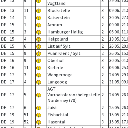
DE
13
9
3
29.05.
10.
Vogtland
DE
13
11
Blockstelle
3
09.06.
21.
DE
14
1
Kaiserstein
3
30.05.
27.
DE
15
1
Amrum
2
09.06.
21.
DE
15
3
Hamburger Hallig
2
06.06.
11.
DE
15
4
Helgoland
2
13.05.
31.
DE
15
6
List auf Sylt
2
26.05.
20.
DE
15
9
Puan Klent / Sylt
2
26.05.
15.
DE
16
9
Oberhof
3
30.05.
01.
DE
16
11
Kieferle
3
06.06.
25.
DE
17
3
Wangerooge
2
24.05.
29.
DE
17
4
Langeoog
2
31.05.
09.
AGT
DE
17
5
Varroatoleranzbelegstelle
2
24.05.
26.
Norderney (70)
DE
17
6
Juist
2
25.05.
26.
DE
19
51
Eisbachtal
3
15.05.
21.
DE
19
52
Hasental
3
15.05.
17.