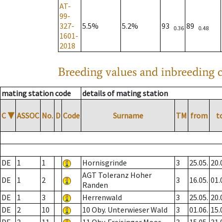
AT-
99-
327-
5.5%
5.2%
93
89
0.36
0.48
1601-
2018
Breeding values and inbreeding c
mating station code
details of mating station
C
▼
ASSOC
No.
D
Code
Surname
TM
from
t
DE
1
1
Hornisgrinde
3
25.05.
20.
AGT Toleranz Hoher
DE
1
2
3
16.05.
01.
Randen
DE
1
3
Herrenwald
3
25.05.
20.
DE
2
10
10 Oby. Unterwieser Wald
3
01.06.
15.