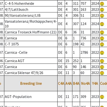
07.
C-4-5 Hohenheide
DE
4
311
707
2024
07.
4/7/Lattbusch
DE
4
301
163
2023
08.
90/Varoatoleranz/LIB
DE
4
306
51
2023
Varoatoleranz/Rotkäppchen/4-
08.
DE
4
307
124
2024
10
08.
Carnica Troiseck Hoffmann (21)
DE
6
36
31
2023
08.
Carnica
DE
6
1
736
2023
08.
C-T 1075
DE
6
198
42
2023
07.
Carnica -Celle
DE
6
1
2786
2022
06.
Carnica AGT
DE
15
252
1
2023
07.
Carnica
DE
6
90
146
2023
07.
Carnica Sklenar 47/9/26
DE
11
3
60
2022
o
Breeding line
C4A
A4A
B4A
No4A
Y4A
Cod
07.
AGT-Population
DE
11
171
309
2023