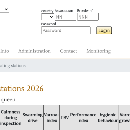
Association
Breeder n°
country
Password
Login
Info
Administration
Contact
Monitoring
ating stations
tations
2026
r queen
Calmness
Swarming
Varroa-
Performance
hygienic
Varr
during
TBV
drive
index
ndex
behaviour
grow
inspection