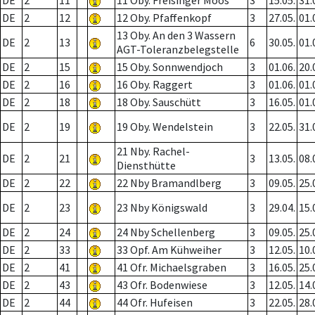
DE
2
11
11 Oby. Freisinger Moos
3
15.05.
31.
DE
2
12
12 Oby. Pfaffenkopf
3
27.05.
01.
13 Oby. An den 3 Wassern
DE
2
13
6
30.05.
01.
AGT-Toleranzbelegstelle
DE
2
15
15 Oby. Sonnwendjoch
3
01.06.
20.
DE
2
16
16 Oby. Raggert
3
01.06.
01.
DE
2
18
18 Oby. Sauschütt
3
16.05.
01.
DE
2
19
19 Oby. Wendelstein
3
22.05.
31.
21 Nby. Rachel-
DE
2
21
3
13.05.
08.
Diensthütte
DE
2
22
22 Nby Bramandlberg
3
09.05.
25.
DE
2
23
23 Nby Königswald
3
29.04.
15.
DE
2
24
24 Nby Schellenberg
3
09.05.
25.
DE
2
33
33 Opf. Am Kühweiher
3
12.05.
10.
DE
2
41
41 Ofr. Michaelsgraben
3
16.05.
25.
DE
2
43
43 Ofr. Bodenwiese
3
12.05.
14.
DE
2
44
44 Ofr. Hufeisen
3
22.05.
28.