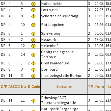
DE
4
5
Hohenheide
3
20.05.
15.
DE
4
7
Lattbusch
3
22.05.
17.
DE
4
8
Schorfheide-Wildfang
3
15.05.
15.
DE
4
10
Rotkäppchen
3
01.06.
01.
DE
6
1
Spiekeroog
2
02.06.
02.
DE
6
2
Neuwerk
2
18.05.
11.
DE
6
12
Neuenhof
3
13.06.
16.
Gebirgsbelegstelle
DE
6
14
3
25.05.
06.
Torfhaus
DE
8
1
2
Greifswalder Oie
6
02.06.
17.
DE
8
3
Dornbusch
2
26.06.
23.
DE
11
3
Inselbelegstelle Borkum
2
09.05.
18.
C
▼
ASSOC
No.
D
Code
Surname
TM
from
t
Erbeskopf AGT-
DE
11
11
3
26.05.
21.
Toleranzbelegstelle
Naturpark Erzgebirge-