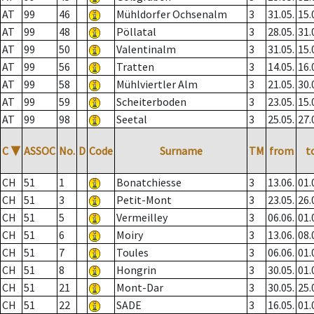
AT
99
46
Mühldorfer Ochsenalm
3
31.05.
15.
AT
99
48
Pöllatal
3
28.05.
31.
AT
99
50
Valentinalm
3
31.05.
15.
AT
99
56
Tratten
3
14.05.
16.
AT
99
58
Mühlviertler Alm
3
21.05.
30.
AT
99
59
Scheiterboden
3
23.05.
15.
AT
99
98
Seetal
3
25.05.
27.
C
▼
ASSOC
No.
D
Code
Surname
TM
from
t
CH
51
1
Bonatchiesse
3
13.06.
01.
CH
51
3
Petit-Mont
3
23.05.
26.
CH
51
5
Vermeilley
3
06.06.
01.
CH
51
6
Moiry
3
13.06.
08.
CH
51
7
Toules
3
06.06.
01.
CH
51
8
Hongrin
3
30.05.
01.
CH
51
21
Mont-Dar
3
30.05.
25.
CH
51
22
SADE
3
16.05.
01.