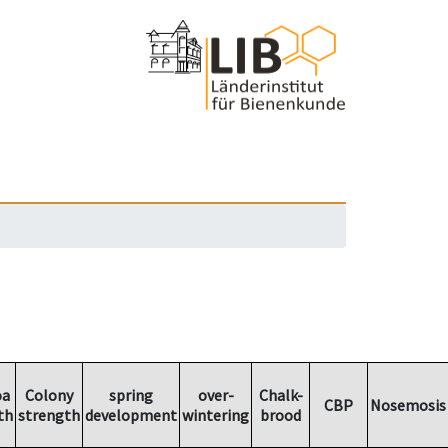
oa
Colony
spring
over-
Chalk-
CBP
Nosemosis
th
strength
development
wintering
brood