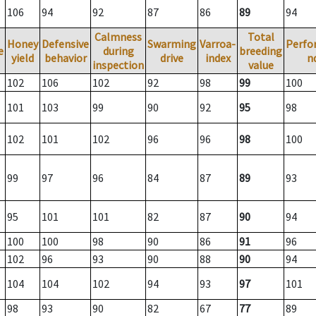
106
94
92
87
86
89
94
Calmness
Total
Honey
Defensive
Swarming
Varroa-
Perfo
e
during
breeding
yield
behavior
drive
index
n
inspection
value
102
106
102
92
98
99
100
101
103
99
90
92
95
98
102
101
102
96
96
98
100
99
97
96
84
87
89
93
95
101
101
82
87
90
94
100
100
98
90
86
91
96
102
96
93
90
88
90
94
104
104
102
94
93
97
101
98
93
90
82
67
77
89