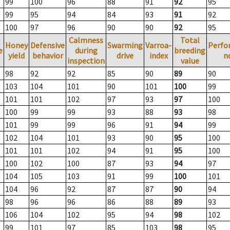
99
100
96
88
91
92
95
99
95
94
84
93
91
92
100
97
96
90
90
92
95
Calmness
Total
Honey
Defensive
Swarming
Varroa-
Perfo
e
during
breeding
yield
behavior
drive
index
n
inspection
value
98
92
92
85
90
89
90
103
104
101
90
101
100
99
101
101
102
97
93
97
100
100
99
99
93
88
93
98
101
99
99
96
91
94
99
102
104
101
93
90
95
100
101
101
102
94
91
95
100
100
102
100
87
93
94
97
104
105
103
91
99
100
101
104
96
92
87
87
90
94
98
96
96
86
88
89
93
106
104
102
95
94
98
102
99
101
97
85
103
98
95