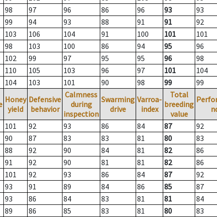
98
97
96
86
96
93
93
99
94
93
88
91
91
92
103
106
104
91
100
101
101
98
103
100
86
94
95
96
102
99
97
95
95
96
98
110
105
103
96
97
101
104
104
103
101
90
98
99
99
Calmness
Total
Honey
Defensive
Swarming
Varroa-
Perfo
e
during
breeding
yield
behavior
drive
index
n
inspection
value
101
92
93
86
84
87
92
90
87
83
83
81
80
83
88
92
90
84
81
82
86
91
92
90
81
81
82
86
101
92
93
86
84
87
92
93
91
89
84
86
85
87
93
86
84
83
81
81
84
89
86
85
83
81
80
83