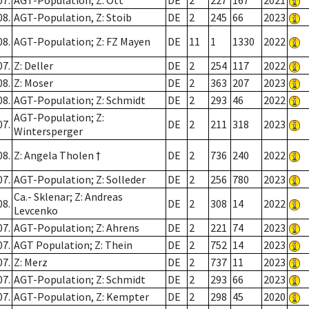
07.
AGT-Population; Z: Ott
DE
2
227
167
2021
08.
AGT-Population, Z: Stoib
DE
2
245
66
2023
08.
AGT-Population; Z: FZ Mayen
DE
11
1
1330
2022
07.
Z: Deller
DE
2
254
117
2022
08.
Z: Moser
DE
2
363
207
2023
08.
AGT-Population; Z: Schmidt
DE
2
293
46
2022
AGT-Population; Z:
07.
DE
2
211
318
2023
Wintersperger
08.
Z: Angela Tholen †
DE
2
736
240
2022
07.
AGT-Population; Z: Solleder
DE
2
256
780
2023
Ca.- Sklenar; Z: Andreas
08.
DE
2
308
14
2022
Levcenko
07.
AGT-Population; Z: Ahrens
DE
2
221
74
2023
07.
AGT Population; Z: Thein
DE
2
752
14
2023
07.
Z: Merz
DE
2
737
11
2023
07.
AGT-Population; Z: Schmidt
DE
2
293
66
2023
07.
AGT-Population, Z: Kempter
DE
2
298
45
2020