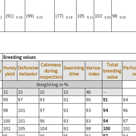
(91)
(99)
(77)
105
103
98
32
0.20
0.23
0.19
0.11
0.02
0.01
Breeding values
Calmness
Total
Honey
Defensive
Swarming
Varroa-
Perfo
e
during
breeding
yield
behavior
drive
index
n
inspection
value
Weighting in %
15
15
15
15
40
--
99
97
93
92
90
91
94
98
101
97
92
93
94
96
100
101
96
93
93
94
97
102
105
104
92
98
100
101