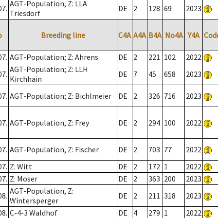
AGT-Population, Z: LLA
07.
DE
2
128
69
2023
Triesdorf
o
Breeding line
C4A
A4A
B4A
No4A
Y4A
Cod
07.
AGT-Population; Z: Ahrens
DE
2
221
102
2022
AGT-Population; Z: LLH
07.
DE
7
45
658
2023
Kirchhain
07.
AGT-Population; Z: Bichlmeier
DE
2
326
716
2023
07.
AGT-Population, Z: Frey
DE
2
294
100
2022
07.
AGT-Population, Z: Fischer
DE
2
703
77
2022
07.
Z: Witt
DE
2
172
1
2022
07.
Z: Moser
DE
2
363
200
2023
AGT-Population, Z:
08.
DE
2
211
318
2023
Wintersperger
08.
C-4-3 Waldhof
DE
4
279
1
2022