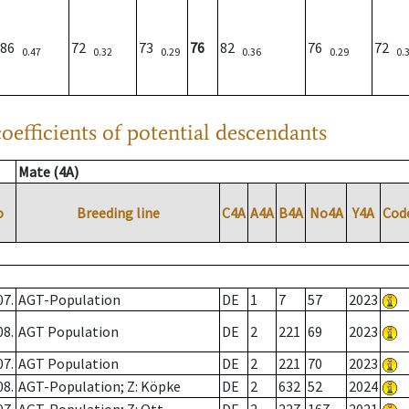
86
72
73
76
82
76
72
0.47
0.32
0.29
0.36
0.29
0.
oefficients of potential descendants
Mate (4A)
o
Breeding line
C4A
A4A
B4A
No4A
Y4A
Cod
07.
AGT-Population
DE
1
7
57
2023
08.
AGT Population
DE
2
221
69
2023
07.
AGT Population
DE
2
221
70
2023
08.
AGT-Population; Z: Köpke
DE
2
632
52
2024