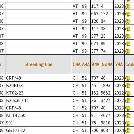
08.
AT
99
117
4
2023
07.
AT
99
663
132
2024
08.
AT
99
120
84
2023
07.
AT
99
117
38
2023
07.
AT
99
377
23
2023
08.
AT
99
671
85
2023
07.
AT
99
377
74
2023
o
Breeding line
C4A
A4A
B4A
No4A
Y4A
Cod
08.
CRP/48
CH
52
707
40
2023
07.
B20F1/3
CH
51
45
1893
2023
08.
KT02/23
CH
51
152
5652
2022
08.
B20x30 / 11
CH
51
36
3427
2022
08.
CRP/48
CH
52
707
40
2023
08.
KL 14 / 50
CH
51
91
4677
2023
07.
S91
CH
51
78
9810
2023
08.
GB10 / 22
CH
51
206
903
2024