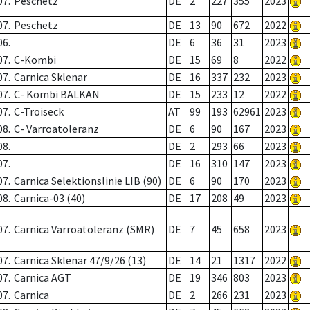
07.
Peschetz
DE
2
227
355
2023
07.
Peschetz
DE
13
90
672
2022
06.
DE
6
36
31
2023
07.
C-Kombi
DE
15
69
8
2022
07.
Carnica Sklenar
DE
16
337
232
2023
07.
C- Kombi BALKAN
DE
15
233
12
2022
07.
C-Troiseck
AT
99
193
62961
2023
08.
C- Varroatoleranz
DE
6
90
167
2023
08.
DE
2
293
66
2023
07.
DE
16
310
147
2023
07.
Carnica Selektionslinie LIB (90)
DE
6
90
170
2023
08.
Carnica-03 (40)
DE
17
208
49
2023
07.
Carnica Varroatoleranz (SMR)
DE
7
45
658
2023
07.
Carnica Sklenar 47/9/26 (13)
DE
14
21
1317
2022
07.
Carnica AGT
DE
19
346
803
2023
07.
Carnica
DE
2
266
231
2023