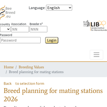
Language
:
Association
Breeder n°
country
Password
Login
Toggle
Home
Breeding Values
Breed planning for mating stations
Back
to selection form
Breed planning for mating stations
2026