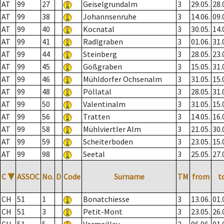
AT
99
27
Geiselgrundalm
3
29.05.
28.
AT
99
38
Johannsenruhe
3
14.06.
09.
AT
99
40
Kocnatal
3
30.05.
14.
AT
99
41
Radlgraben
3
01.06.
31.
AT
99
44
Steinberg
3
28.05.
23.
AT
99
45
Gößgraben
3
15.05.
31.
AT
99
46
Mühldorfer Ochsenalm
3
31.05.
15.
AT
99
48
Pöllatal
3
28.05.
31.
AT
99
50
Valentinalm
3
31.05.
15.
AT
99
56
Tratten
3
14.05.
16.
AT
99
58
Mühlviertler Alm
3
21.05.
30.
AT
99
59
Scheiterboden
3
23.05.
15.
AT
99
98
Seetal
3
25.05.
27.
C
▼
ASSOC
No.
D
Code
Surname
TM
from
t
CH
51
1
Bonatchiesse
3
13.06.
01.
CH
51
3
Petit-Mont
3
23.05.
26.