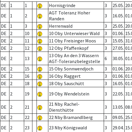
DE
1
1
Hornisgrinde
3
25.05.
20.
AGT Toleranz Hoher
DE
1
2
3
16.05.
01.
Randen
DE
1
3
Herrenwald
3
25.05.
20.
DE
2
10
10 Oby. Unterwieser Wald
3
01.06.
15.
DE
2
11
11 Oby. Freisinger Moos
3
15.05.
31.
DE
2
12
12 Oby. Pfaffenkopf
3
27.05.
01.
13 Oby. An den 3 Wassern
DE
2
13
6
30.05.
01.
AGT-Toleranzbelegstelle
DE
2
15
15 Oby. Sonnwendjoch
3
01.06.
20.
DE
2
16
16 Oby. Raggert
3
01.06.
01.
DE
2
18
18 Oby. Sauschütt
3
16.05.
01.
DE
2
19
19 Oby. Wendelstein
3
22.05.
31.
21 Nby. Rachel-
DE
2
21
3
13.05.
08.
Diensthütte
DE
2
22
22 Nby Bramandlberg
3
09.05.
25.
DE
2
23
23 Nby Königswald
3
29.04.
15.