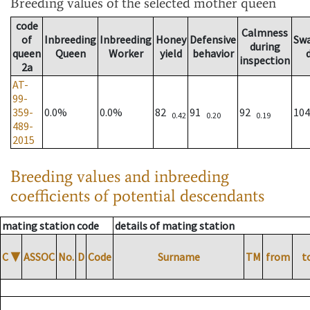
Breeding values
of the selected mother queen
code
Calmness
of
Inbreeding
Inbreeding
Honey
Defensive
Sw
during
queen
Queen
Worker
yield
behavior
inspection
2a
AT-
99-
359-
0.0%
0.0%
82
91
92
10
0.42
0.20
0.19
489-
2015
Breeding values and inbreeding
coefficients of potential descendants
mating station code
details of mating station
C
▼
ASSOC
No.
D
Code
Surname
TM
from
t