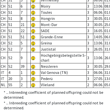
CH
51
5
Vermeilley
3
06.06.
01.
CH
51
6
Moiry
3
13.06.
08.
CH
51
7
Toules
3
06.06.
01.
CH
51
8
Hongrin
3
30.05.
01.
CH
51
21
Mont-Dar
3
30.05.
25.
CH
51
22
SADE
3
16.05.
01.
CH
51
51
Grande-Enne
3
14.05.
06.
CH
52
5
Greina
3
13.06.
31.
CH
52
7
Justistal
3
26.05.
31.
Hochgebirgsbelegstelle S-
CH
52
9
3
13.06.
26.
charl
CH
52
39
Nessleren
3
30.05.
29.
IT
4
1
Val Genova (TN)
3
06.06.
31.
IT
20
3
Pederü
3
27.05.
13.
NL
55
2
Vlieland
2
06.06.
05.
* ...
Inbreeding coefficient of planned offspring could not be
determined.
* ...
Inbreeding coefficient of planned offspring could not be
determined.