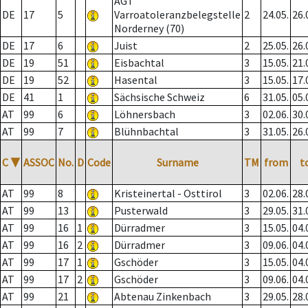
AGT
DE
17
5
Varroatoleranzbelegstelle
2
24.05.
26.
Norderney (70)
DE
17
6
Juist
2
25.05.
26.
DE
19
51
Eisbachtal
3
15.05.
21.
DE
19
52
Hasental
3
15.05.
17.
DE
41
1
Sächsische Schweiz
6
31.05.
05.
AT
99
6
Löhnersbach
3
02.06.
30.
AT
99
7
Blühnbachtal
3
31.05.
26.
C
▼
ASSOC
No.
D
Code
Surname
TM
from
t
AT
99
8
Kristeinertal - Osttirol
3
02.06.
28.
AT
99
13
Pusterwald
3
29.05.
31.
AT
99
16
1
Dürradmer
3
15.05.
04.
AT
99
16
2
Dürradmer
3
09.06.
04.
AT
99
17
1
Gschöder
3
15.05.
04.
AT
99
17
2
Gschöder
3
09.06.
04.
AT
99
21
Abtenau Zinkenbach
3
29.05.
28.