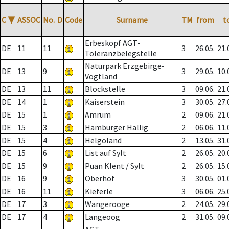
C
▼
ASSOC
No.
D
Code
Surname
TM
from
t
Erbeskopf AGT-
DE
11
11
3
26.05.
21.
Toleranzbelegstelle
Naturpark Erzgebirge-
DE
13
9
3
29.05.
10.
Vogtland
DE
13
11
Blockstelle
3
09.06.
21.
DE
14
1
Kaiserstein
3
30.05.
27.
DE
15
1
Amrum
2
09.06.
21.
DE
15
3
Hamburger Hallig
2
06.06.
11.
DE
15
4
Helgoland
2
13.05.
31.
DE
15
6
List auf Sylt
2
26.05.
20.
DE
15
9
Puan Klent / Sylt
2
26.05.
15.
DE
16
9
Oberhof
3
30.05.
01.
DE
16
11
Kieferle
3
06.06.
25.
DE
17
3
Wangerooge
2
24.05.
29.
DE
17
4
Langeoog
2
31.05.
09.