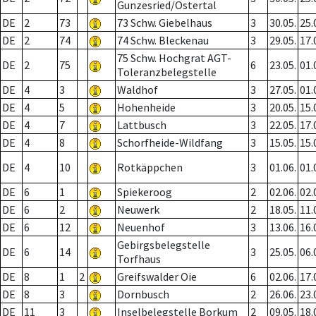
Gunzesried/Ostertal
DE
2
73
73 Schw. Giebelhaus
3
30.05.
25.
DE
2
74
74 Schw. Bleckenau
3
29.05.
17.
75 Schw. Hochgrat AGT-
DE
2
75
6
23.05.
01.
Toleranzbelegstelle
DE
4
3
Waldhof
3
27.05.
01.
DE
4
5
Hohenheide
3
20.05.
15.
DE
4
7
Lattbusch
3
22.05.
17.
DE
4
8
Schorfheide-Wildfang
3
15.05.
15.
DE
4
10
Rotkäppchen
3
01.06.
01.
DE
6
1
Spiekeroog
2
02.06.
02.
DE
6
2
Neuwerk
2
18.05.
11.
DE
6
12
Neuenhof
3
13.06.
16.
Gebirgsbelegstelle
DE
6
14
3
25.05.
06.
Torfhaus
DE
8
1
2
Greifswalder Oie
6
02.06.
17.
DE
8
3
Dornbusch
2
26.06.
23.
DE
11
3
Inselbelegstelle Borkum
2
09.05.
18.