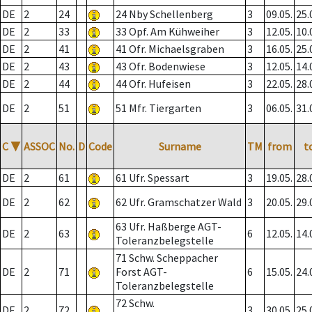
DE
2
24
24 Nby Schellenberg
3
09.05.
25.
DE
2
33
33 Opf. Am Kühweiher
3
12.05.
10.
DE
2
41
41 Ofr. Michaelsgraben
3
16.05.
25.
DE
2
43
43 Ofr. Bodenwiese
3
12.05.
14.
DE
2
44
44 Ofr. Hufeisen
3
22.05.
28.
DE
2
51
51 Mfr. Tiergarten
3
06.05.
31.
C
▼
ASSOC
No.
D
Code
Surname
TM
from
t
DE
2
61
61 Ufr. Spessart
3
19.05.
28.
DE
2
62
62 Ufr. Gramschatzer Wald
3
20.05.
29.
63 Ufr. Haßberge AGT-
DE
2
63
6
12.05.
14.
Toleranzbelegstelle
71 Schw. Scheppacher
DE
2
71
Forst AGT-
6
15.05.
24.
Toleranzbelegstelle
72 Schw.
DE
2
72
3
30.05.
25.