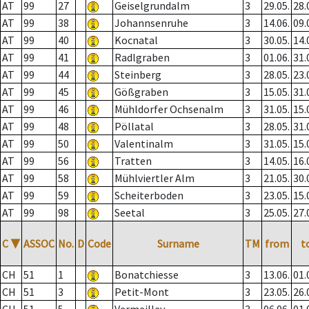
AT
99
27
Geiselgrundalm
3
29.05.
28.
AT
99
38
Johannsenruhe
3
14.06.
09.
AT
99
40
Kocnatal
3
30.05.
14.
AT
99
41
Radlgraben
3
01.06.
31.
AT
99
44
Steinberg
3
28.05.
23.
AT
99
45
Gößgraben
3
15.05.
31.
AT
99
46
Mühldorfer Ochsenalm
3
31.05.
15.
AT
99
48
Pöllatal
3
28.05.
31.
AT
99
50
Valentinalm
3
31.05.
15.
AT
99
56
Tratten
3
14.05.
16.
AT
99
58
Mühlviertler Alm
3
21.05.
30.
AT
99
59
Scheiterboden
3
23.05.
15.
AT
99
98
Seetal
3
25.05.
27.
C
▼
ASSOC
No.
D
Code
Surname
TM
from
t
CH
51
1
Bonatchiesse
3
13.06.
01.
CH
51
3
Petit-Mont
3
23.05.
26.