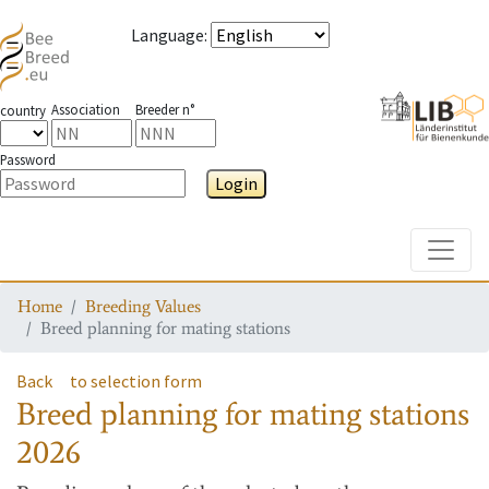
Language
:
Association
Breeder n°
country
Password
Login
Toggle
Home
Breeding Values
Breed planning for mating stations
Back
to selection form
Breed planning for mating stations
2026