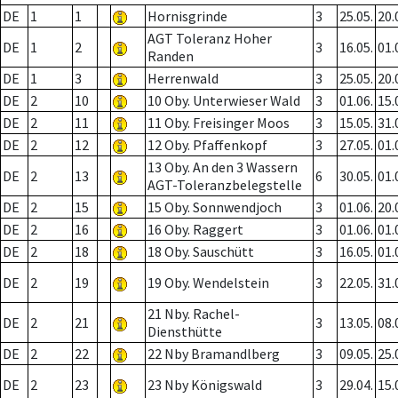
DE
1
1
Hornisgrinde
3
25.05.
20.
AGT Toleranz Hoher
DE
1
2
3
16.05.
01.
Randen
DE
1
3
Herrenwald
3
25.05.
20.
DE
2
10
10 Oby. Unterwieser Wald
3
01.06.
15.
DE
2
11
11 Oby. Freisinger Moos
3
15.05.
31.
DE
2
12
12 Oby. Pfaffenkopf
3
27.05.
01.
13 Oby. An den 3 Wassern
DE
2
13
6
30.05.
01.
AGT-Toleranzbelegstelle
DE
2
15
15 Oby. Sonnwendjoch
3
01.06.
20.
DE
2
16
16 Oby. Raggert
3
01.06.
01.
DE
2
18
18 Oby. Sauschütt
3
16.05.
01.
DE
2
19
19 Oby. Wendelstein
3
22.05.
31.
21 Nby. Rachel-
DE
2
21
3
13.05.
08.
Diensthütte
DE
2
22
22 Nby Bramandlberg
3
09.05.
25.
DE
2
23
23 Nby Königswald
3
29.04.
15.