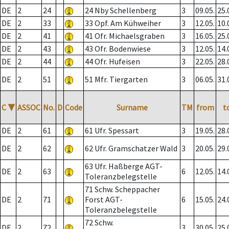
DE
2
24
24 Nby Schellenberg
3
09.05.
25.
DE
2
33
33 Opf. Am Kühweiher
3
12.05.
10.
DE
2
41
41 Ofr. Michaelsgraben
3
16.05.
25.
DE
2
43
43 Ofr. Bodenwiese
3
12.05.
14.
DE
2
44
44 Ofr. Hufeisen
3
22.05.
28.
DE
2
51
51 Mfr. Tiergarten
3
06.05.
31.
C
▼
ASSOC
No.
D
Code
Surname
TM
from
t
DE
2
61
61 Ufr. Spessart
3
19.05.
28.
DE
2
62
62 Ufr. Gramschatzer Wald
3
20.05.
29.
63 Ufr. Haßberge AGT-
DE
2
63
6
12.05.
14.
Toleranzbelegstelle
71 Schw. Scheppacher
DE
2
71
Forst AGT-
6
15.05.
24.
Toleranzbelegstelle
72 Schw.
DE
2
72
3
30.05.
25.