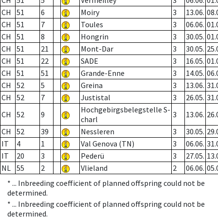
CH
51
5
Vermeilley
3
06.06.
01.
CH
51
6
Moiry
3
13.06.
08.
CH
51
7
Toules
3
06.06.
01.
CH
51
8
Hongrin
3
30.05.
01.
CH
51
21
Mont-Dar
3
30.05.
25.
CH
51
22
SADE
3
16.05.
01.
CH
51
51
Grande-Enne
3
14.05.
06.
CH
52
5
Greina
3
13.06.
31.
CH
52
7
Justistal
3
26.05.
31.
Hochgebirgsbelegstelle S-
CH
52
9
3
13.06.
26.
charl
CH
52
39
Nessleren
3
30.05.
29.
IT
4
1
Val Genova (TN)
3
06.06.
31.
IT
20
3
Pederü
3
27.05.
13.
NL
55
2
Vlieland
2
06.06.
05.
* ...
Inbreeding coefficient of planned offspring could not be
determined.
* ...
Inbreeding coefficient of planned offspring could not be
determined.