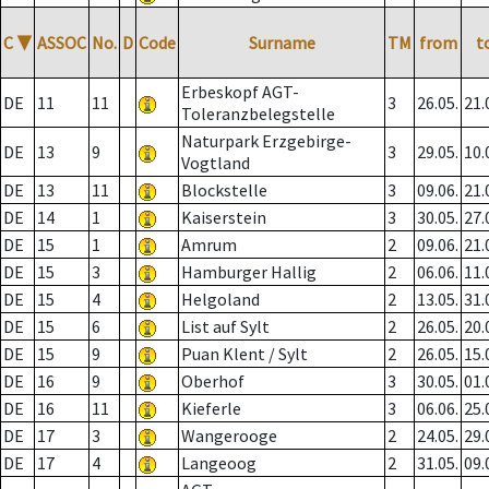
C
▼
ASSOC
No.
D
Code
Surname
TM
from
t
Erbeskopf AGT-
DE
11
11
3
26.05.
21.
Toleranzbelegstelle
Naturpark Erzgebirge-
DE
13
9
3
29.05.
10.
Vogtland
DE
13
11
Blockstelle
3
09.06.
21.
DE
14
1
Kaiserstein
3
30.05.
27.
DE
15
1
Amrum
2
09.06.
21.
DE
15
3
Hamburger Hallig
2
06.06.
11.
DE
15
4
Helgoland
2
13.05.
31.
DE
15
6
List auf Sylt
2
26.05.
20.
DE
15
9
Puan Klent / Sylt
2
26.05.
15.
DE
16
9
Oberhof
3
30.05.
01.
DE
16
11
Kieferle
3
06.06.
25.
DE
17
3
Wangerooge
2
24.05.
29.
DE
17
4
Langeoog
2
31.05.
09.