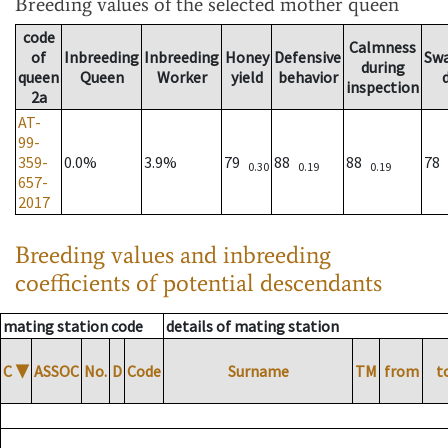
Breeding values
of the selected mother queen
code
Calmness
of
Inbreeding
Inbreeding
Honey
Defensive
Sw
during
queen
Queen
Worker
yield
behavior
inspection
2a
AT-
99-
359-
0.0%
3.9%
79
88
88
78
0.30
0.19
0.19
657-
2017
Breeding values and inbreeding
coefficients of potential descendants
mating station code
details of mating station
C
▼
ASSOC
No.
D
Code
Surname
TM
from
t