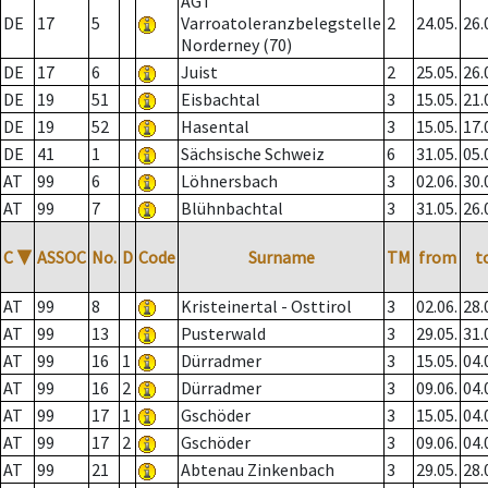
AGT
DE
17
5
Varroatoleranzbelegstelle
2
24.05.
26.
Norderney (70)
DE
17
6
Juist
2
25.05.
26.
DE
19
51
Eisbachtal
3
15.05.
21.
DE
19
52
Hasental
3
15.05.
17.
DE
41
1
Sächsische Schweiz
6
31.05.
05.
AT
99
6
Löhnersbach
3
02.06.
30.
AT
99
7
Blühnbachtal
3
31.05.
26.
C
▼
ASSOC
No.
D
Code
Surname
TM
from
t
AT
99
8
Kristeinertal - Osttirol
3
02.06.
28.
AT
99
13
Pusterwald
3
29.05.
31.
AT
99
16
1
Dürradmer
3
15.05.
04.
AT
99
16
2
Dürradmer
3
09.06.
04.
AT
99
17
1
Gschöder
3
15.05.
04.
AT
99
17
2
Gschöder
3
09.06.
04.
AT
99
21
Abtenau Zinkenbach
3
29.05.
28.