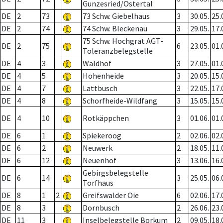
Gunzesried/Ostertal
DE
2
73
73 Schw. Giebelhaus
3
30.05.
25.
DE
2
74
74 Schw. Bleckenau
3
29.05.
17.
75 Schw. Hochgrat AGT-
DE
2
75
6
23.05.
01.
Toleranzbelegstelle
DE
4
3
Waldhof
3
27.05.
01.
DE
4
5
Hohenheide
3
20.05.
15.
DE
4
7
Lattbusch
3
22.05.
17.
DE
4
8
Schorfheide-Wildfang
3
15.05.
15.
DE
4
10
Rotkäppchen
3
01.06.
01.
DE
6
1
Spiekeroog
2
02.06.
02.
DE
6
2
Neuwerk
2
18.05.
11.
DE
6
12
Neuenhof
3
13.06.
16.
Gebirgsbelegstelle
DE
6
14
3
25.05.
06.
Torfhaus
DE
8
1
2
Greifswalder Oie
6
02.06.
17.
DE
8
3
Dornbusch
2
26.06.
23.
DE
11
3
Inselbelegstelle Borkum
2
09.05.
18.