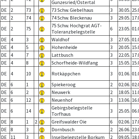
Gunzesried/Ostertal
DE
2
73
73 Schw. Giebelhaus
3
30.05.
25.
DE
2
74
74 Schw. Bleckenau
3
29.05.
17.
75 Schw. Hochgrat AGT-
DE
2
75
6
23.05.
01.
Toleranzbelegstelle
DE
4
3
Waldhof
3
27.05.
01.
DE
4
5
Hohenheide
3
20.05.
15.
DE
4
7
Lattbusch
3
22.05.
17.
DE
4
8
Schorfheide-Wildfang
3
15.05.
15.
DE
4
10
Rotkäppchen
3
01.06.
01.
DE
6
1
Spiekeroog
2
02.06.
02.
DE
6
2
Neuwerk
2
18.05.
11.
DE
6
12
Neuenhof
3
13.06.
16.
Gebirgsbelegstelle
DE
6
14
3
25.05.
06.
Torfhaus
DE
8
1
2
Greifswalder Oie
6
02.06.
17.
DE
8
3
Dornbusch
2
26.06.
23.
DE
11
3
Inselbelegstelle Borkum
2
09.05.
18.