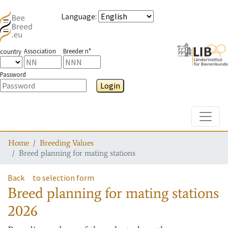
Language
:
Association
Breeder n°
country
Password
Login
Toggle
Home
Breeding Values
Breed planning for mating stations
Back
to selection form
Breed planning for mating stations
2026