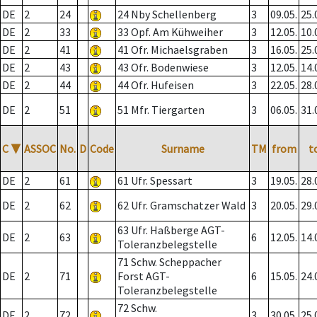
DE
2
24
24 Nby Schellenberg
3
09.05.
25.
DE
2
33
33 Opf. Am Kühweiher
3
12.05.
10.
DE
2
41
41 Ofr. Michaelsgraben
3
16.05.
25.
DE
2
43
43 Ofr. Bodenwiese
3
12.05.
14.
DE
2
44
44 Ofr. Hufeisen
3
22.05.
28.
DE
2
51
51 Mfr. Tiergarten
3
06.05.
31.
C
▼
ASSOC
No.
D
Code
Surname
TM
from
t
DE
2
61
61 Ufr. Spessart
3
19.05.
28.
DE
2
62
62 Ufr. Gramschatzer Wald
3
20.05.
29.
63 Ufr. Haßberge AGT-
DE
2
63
6
12.05.
14.
Toleranzbelegstelle
71 Schw. Scheppacher
DE
2
71
Forst AGT-
6
15.05.
24.
Toleranzbelegstelle
72 Schw.
DE
2
72
3
30.05.
25.