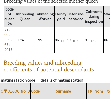
Breeding values
of the selected mother queen
code
Calmness
of
Inbreeding
Inbreeding
Honey
Defensive
Sw
during
queen
Queen
Worker
yield
behavior
inspection
2a
AT-
99-
359-
0.0%
3.9%
86
92
91
86
0.30
0.19
0.19
674-
2017
Breeding values and inbreeding
coefficients of potential descendants
mating station code
details of mating station
C
▼
ASSOC
No.
D
Code
Surname
TM
from
t