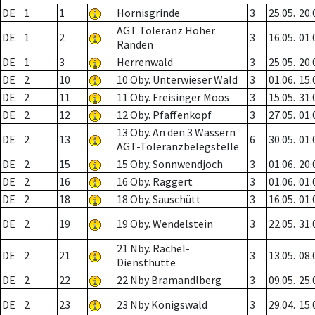
DE
1
1
Hornisgrinde
3
25.05.
20.
AGT Toleranz Hoher
DE
1
2
3
16.05.
01.
Randen
DE
1
3
Herrenwald
3
25.05.
20.
DE
2
10
10 Oby. Unterwieser Wald
3
01.06.
15.
DE
2
11
11 Oby. Freisinger Moos
3
15.05.
31.
DE
2
12
12 Oby. Pfaffenkopf
3
27.05.
01.
13 Oby. An den 3 Wassern
DE
2
13
6
30.05.
01.
AGT-Toleranzbelegstelle
DE
2
15
15 Oby. Sonnwendjoch
3
01.06.
20.
DE
2
16
16 Oby. Raggert
3
01.06.
01.
DE
2
18
18 Oby. Sauschütt
3
16.05.
01.
DE
2
19
19 Oby. Wendelstein
3
22.05.
31.
21 Nby. Rachel-
DE
2
21
3
13.05.
08.
Diensthütte
DE
2
22
22 Nby Bramandlberg
3
09.05.
25.
DE
2
23
23 Nby Königswald
3
29.04.
15.