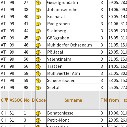
AT
99
27
Geiselgrundalm
3
29.05.
28.
AT
99
38
Johannsenruhe
3
14.06.
09.
AT
99
40
Kocnatal
3
30.05.
14.
AT
99
41
Radlgraben
3
01.06.
31.
AT
99
44
Steinberg
3
28.05.
23.
AT
99
45
Gößgraben
3
15.05.
31.
AT
99
46
Mühldorfer Ochsenalm
3
31.05.
15.
AT
99
48
Pöllatal
3
28.05.
31.
AT
99
50
Valentinalm
3
31.05.
15.
AT
99
56
Tratten
3
14.05.
16.
AT
99
58
Mühlviertler Alm
3
21.05.
30.
AT
99
59
Scheiterboden
3
23.05.
15.
AT
99
98
Seetal
3
25.05.
27.
C
▼
ASSOC
No.
D
Code
Surname
TM
from
t
CH
51
1
Bonatchiesse
3
13.06.
01.
CH
51
3
Petit-Mont
3
23.05.
26.