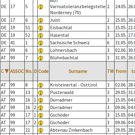
AGT
DE
17
5
Varroatoleranzbelegstelle
2
24.05.
26.
Norderney (70)
DE
17
6
Juist
2
25.05.
26.
DE
19
51
Eisbachtal
3
15.05.
21.
DE
19
52
Hasental
3
15.05.
17.
DE
41
1
Sächsische Schweiz
6
31.05.
05.
AT
99
6
Löhnersbach
3
02.06.
30.
AT
99
7
Blühnbachtal
3
31.05.
26.
C
▼
ASSOC
No.
D
Code
Surname
TM
from
t
AT
99
8
Kristeinertal - Osttirol
3
02.06.
28.
AT
99
13
Pusterwald
3
29.05.
31.
AT
99
16
1
Dürradmer
3
15.05.
04.
AT
99
16
2
Dürradmer
3
09.06.
04.
AT
99
17
1
Gschöder
3
15.05.
04.
AT
99
17
2
Gschöder
3
09.06.
04.
AT
99
21
Abtenau Zinkenbach
3
29.05.
28.