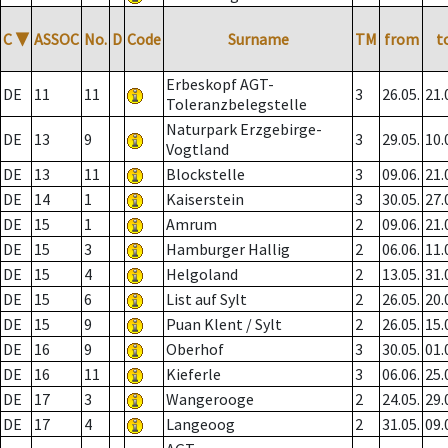
C
▼
ASSOC
No.
D
Code
Surname
TM
from
t
Erbeskopf AGT-
DE
11
11
3
26.05.
21.
Toleranzbelegstelle
Naturpark Erzgebirge-
DE
13
9
3
29.05.
10.
Vogtland
DE
13
11
Blockstelle
3
09.06.
21.
DE
14
1
Kaiserstein
3
30.05.
27.
DE
15
1
Amrum
2
09.06.
21.
DE
15
3
Hamburger Hallig
2
06.06.
11.
DE
15
4
Helgoland
2
13.05.
31.
DE
15
6
List auf Sylt
2
26.05.
20.
DE
15
9
Puan Klent / Sylt
2
26.05.
15.
DE
16
9
Oberhof
3
30.05.
01.
DE
16
11
Kieferle
3
06.06.
25.
DE
17
3
Wangerooge
2
24.05.
29.
DE
17
4
Langeoog
2
31.05.
09.