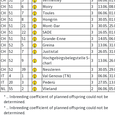
CH
51
5
Vermeilley
3
06.06.
01.
CH
51
6
Moiry
3
13.06.
08.
CH
51
7
Toules
3
06.06.
01.
CH
51
8
Hongrin
3
30.05.
01.
CH
51
21
Mont-Dar
3
30.05.
25.
CH
51
22
SADE
3
16.05.
01.
CH
51
51
Grande-Enne
3
14.05.
06.
CH
52
5
Greina
3
13.06.
31.
CH
52
7
Justistal
3
26.05.
31.
Hochgebirgsbelegstelle S-
CH
52
9
3
13.06.
26.
charl
CH
52
39
Nessleren
3
30.05.
29.
IT
4
1
Val Genova (TN)
3
06.06.
31.
IT
20
3
Pederü
3
27.05.
13.
NL
55
2
Vlieland
2
06.06.
05.
* ...
Inbreeding coefficient of planned offspring could not be
determined.
* ...
Inbreeding coefficient of planned offspring could not be
determined.