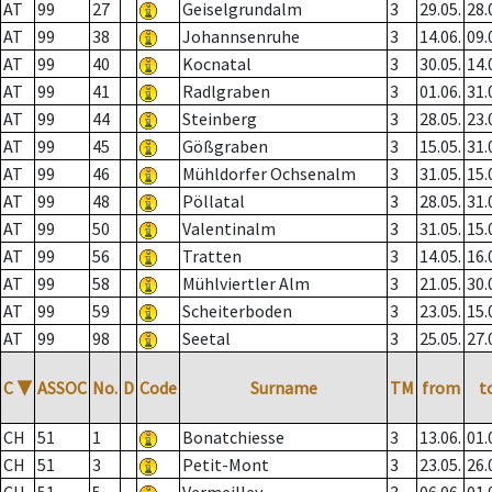
AT
99
27
Geiselgrundalm
3
29.05.
28.
AT
99
38
Johannsenruhe
3
14.06.
09.
AT
99
40
Kocnatal
3
30.05.
14.
AT
99
41
Radlgraben
3
01.06.
31.
AT
99
44
Steinberg
3
28.05.
23.
AT
99
45
Gößgraben
3
15.05.
31.
AT
99
46
Mühldorfer Ochsenalm
3
31.05.
15.
AT
99
48
Pöllatal
3
28.05.
31.
AT
99
50
Valentinalm
3
31.05.
15.
AT
99
56
Tratten
3
14.05.
16.
AT
99
58
Mühlviertler Alm
3
21.05.
30.
AT
99
59
Scheiterboden
3
23.05.
15.
AT
99
98
Seetal
3
25.05.
27.
C
▼
ASSOC
No.
D
Code
Surname
TM
from
t
CH
51
1
Bonatchiesse
3
13.06.
01.
CH
51
3
Petit-Mont
3
23.05.
26.