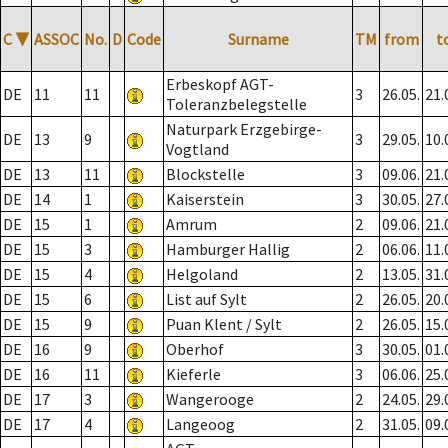
C
▼
ASSOC
No.
D
Code
Surname
TM
from
t
Erbeskopf AGT-
DE
11
11
3
26.05.
21.
Toleranzbelegstelle
Naturpark Erzgebirge-
DE
13
9
3
29.05.
10.
Vogtland
DE
13
11
Blockstelle
3
09.06.
21.
DE
14
1
Kaiserstein
3
30.05.
27.
DE
15
1
Amrum
2
09.06.
21.
DE
15
3
Hamburger Hallig
2
06.06.
11.
DE
15
4
Helgoland
2
13.05.
31.
DE
15
6
List auf Sylt
2
26.05.
20.
DE
15
9
Puan Klent / Sylt
2
26.05.
15.
DE
16
9
Oberhof
3
30.05.
01.
DE
16
11
Kieferle
3
06.06.
25.
DE
17
3
Wangerooge
2
24.05.
29.
DE
17
4
Langeoog
2
31.05.
09.