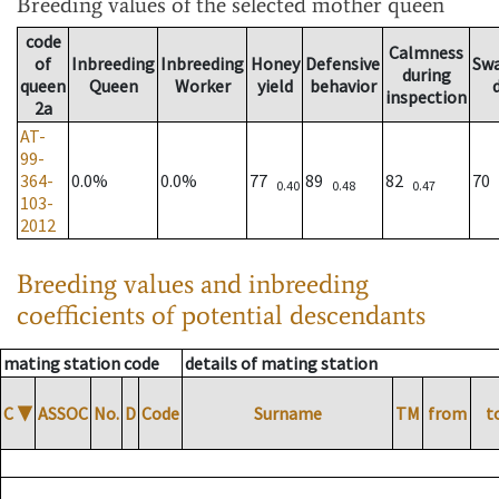
Breeding values
of the selected mother queen
code
Calmness
of
Inbreeding
Inbreeding
Honey
Defensive
Sw
during
queen
Queen
Worker
yield
behavior
inspection
2a
AT-
99-
364-
0.0%
0.0%
77
89
82
70
0.40
0.48
0.47
103-
2012
Breeding values and inbreeding
coefficients of potential descendants
mating station code
details of mating station
C
▼
ASSOC
No.
D
Code
Surname
TM
from
t