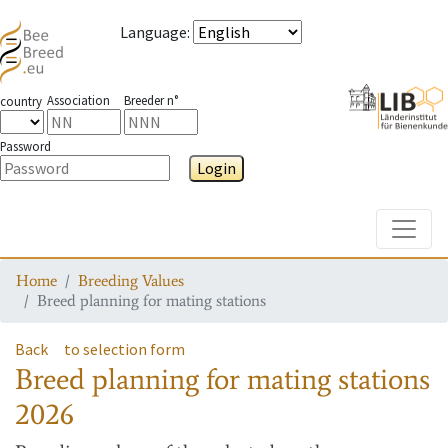
Language
:
Association
Breeder n°
country
Password
Login
Toggle
Home
Breeding Values
Breed planning for mating stations
Back
to selection form
Breed planning for mating stations
2026