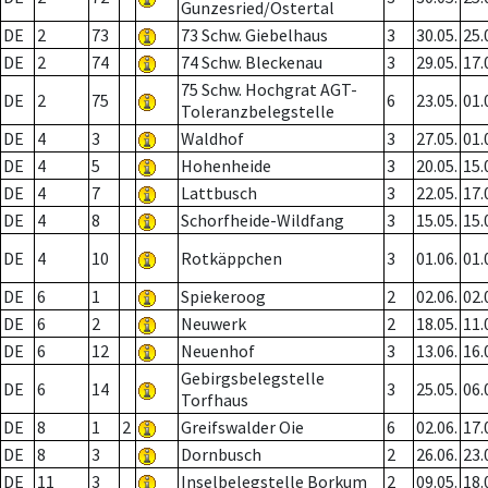
Gunzesried/Ostertal
DE
2
73
73 Schw. Giebelhaus
3
30.05.
25.
DE
2
74
74 Schw. Bleckenau
3
29.05.
17.
75 Schw. Hochgrat AGT-
DE
2
75
6
23.05.
01.
Toleranzbelegstelle
DE
4
3
Waldhof
3
27.05.
01.
DE
4
5
Hohenheide
3
20.05.
15.
DE
4
7
Lattbusch
3
22.05.
17.
DE
4
8
Schorfheide-Wildfang
3
15.05.
15.
DE
4
10
Rotkäppchen
3
01.06.
01.
DE
6
1
Spiekeroog
2
02.06.
02.
DE
6
2
Neuwerk
2
18.05.
11.
DE
6
12
Neuenhof
3
13.06.
16.
Gebirgsbelegstelle
DE
6
14
3
25.05.
06.
Torfhaus
DE
8
1
2
Greifswalder Oie
6
02.06.
17.
DE
8
3
Dornbusch
2
26.06.
23.
DE
11
3
Inselbelegstelle Borkum
2
09.05.
18.