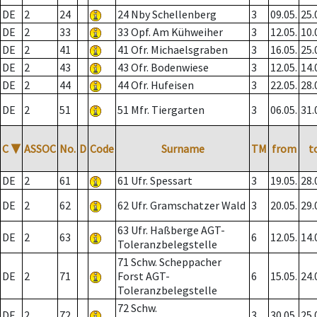
DE
2
24
24 Nby Schellenberg
3
09.05.
25.
DE
2
33
33 Opf. Am Kühweiher
3
12.05.
10.
DE
2
41
41 Ofr. Michaelsgraben
3
16.05.
25.
DE
2
43
43 Ofr. Bodenwiese
3
12.05.
14.
DE
2
44
44 Ofr. Hufeisen
3
22.05.
28.
DE
2
51
51 Mfr. Tiergarten
3
06.05.
31.
C
▼
ASSOC
No.
D
Code
Surname
TM
from
t
DE
2
61
61 Ufr. Spessart
3
19.05.
28.
DE
2
62
62 Ufr. Gramschatzer Wald
3
20.05.
29.
63 Ufr. Haßberge AGT-
DE
2
63
6
12.05.
14.
Toleranzbelegstelle
71 Schw. Scheppacher
DE
2
71
Forst AGT-
6
15.05.
24.
Toleranzbelegstelle
72 Schw.
DE
2
72
3
30.05.
25.