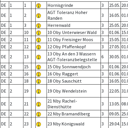
DE
1
1
Hornisgrinde
3
25.05.
20.
AGT Toleranz Hoher
DE
1
2
3
16.05.
01.
Randen
DE
1
3
Herrenwald
3
25.05.
20.
DE
2
10
10 Oby. Unterwieser Wald
3
01.06.
15.
DE
2
11
11 Oby. Freisinger Moos
3
15.05.
31.
DE
2
12
12 Oby. Pfaffenkopf
3
27.05.
01.
13 Oby. An den 3 Wassern
DE
2
13
6
30.05.
01.
AGT-Toleranzbelegstelle
DE
2
15
15 Oby. Sonnwendjoch
3
01.06.
20.
DE
2
16
16 Oby. Raggert
3
01.06.
01.
DE
2
18
18 Oby. Sauschütt
3
16.05.
01.
DE
2
19
19 Oby. Wendelstein
3
22.05.
31.
21 Nby. Rachel-
DE
2
21
3
13.05.
08.
Diensthütte
DE
2
22
22 Nby Bramandlberg
3
09.05.
25.
DE
2
23
23 Nby Königswald
3
29.04.
15.