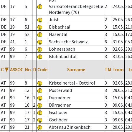
AGT
DE
17
5
Varroatoleranzbelegstelle
2
24.05.
26.
Norderney (70)
DE
17
6
Juist
2
25.05.
26.
DE
19
51
Eisbachtal
3
15.05.
21.
DE
19
52
Hasental
3
15.05.
17.
DE
41
1
Sächsische Schweiz
6
31.05.
05.
AT
99
6
Löhnersbach
3
02.06.
30.
AT
99
7
Blühnbachtal
3
31.05.
26.
C
▼
ASSOC
No.
D
Code
Surname
TM
from
t
AT
99
8
Kristeinertal - Osttirol
3
02.06.
28.
AT
99
13
Pusterwald
3
29.05.
31.
AT
99
16
1
Dürradmer
3
15.05.
04.
AT
99
16
2
Dürradmer
3
09.06.
04.
AT
99
17
1
Gschöder
3
15.05.
04.
AT
99
17
2
Gschöder
3
09.06.
04.
AT
99
21
Abtenau Zinkenbach
3
29.05.
28.