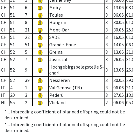
CH
51
5
Vermeilley
3
06.06.
01.
CH
51
6
Moiry
3
13.06.
08.
CH
51
7
Toules
3
06.06.
01.
CH
51
8
Hongrin
3
30.05.
01.
CH
51
21
Mont-Dar
3
30.05.
25.
CH
51
22
SADE
3
16.05.
01.
CH
51
51
Grande-Enne
3
14.05.
06.
CH
52
5
Greina
3
13.06.
31.
CH
52
7
Justistal
3
26.05.
31.
Hochgebirgsbelegstelle S-
CH
52
9
3
13.06.
26.
charl
CH
52
39
Nessleren
3
30.05.
29.
IT
4
1
Val Genova (TN)
3
06.06.
31.
IT
20
3
Pederü
3
27.05.
13.
NL
55
2
Vlieland
2
06.06.
05.
* ...
Inbreeding coefficient of planned offspring could not be
determined.
* ...
Inbreeding coefficient of planned offspring could not be
determined.