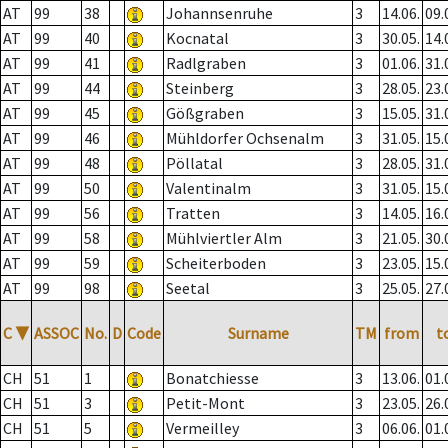
AT
99
38
Johannsenruhe
3
14.06.
09.
AT
99
40
Kocnatal
3
30.05.
14.
AT
99
41
Radlgraben
3
01.06.
31.
AT
99
44
Steinberg
3
28.05.
23.
AT
99
45
Gößgraben
3
15.05.
31.
AT
99
46
Mühldorfer Ochsenalm
3
31.05.
15.
AT
99
48
Pöllatal
3
28.05.
31.
AT
99
50
Valentinalm
3
31.05.
15.
AT
99
56
Tratten
3
14.05.
16.
AT
99
58
Mühlviertler Alm
3
21.05.
30.
AT
99
59
Scheiterboden
3
23.05.
15.
AT
99
98
Seetal
3
25.05.
27.
C
▼
ASSOC
No.
D
Code
Surname
TM
from
t
CH
51
1
Bonatchiesse
3
13.06.
01.
CH
51
3
Petit-Mont
3
23.05.
26.
CH
51
5
Vermeilley
3
06.06.
01.