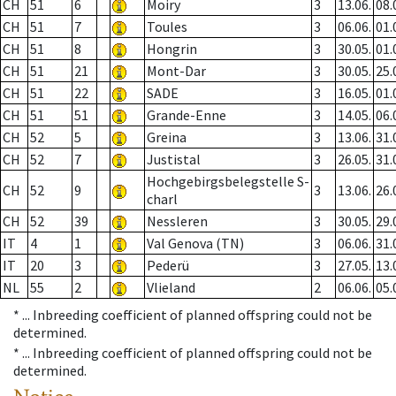
CH
51
6
Moiry
3
13.06.
08.
CH
51
7
Toules
3
06.06.
01.
CH
51
8
Hongrin
3
30.05.
01.
CH
51
21
Mont-Dar
3
30.05.
25.
CH
51
22
SADE
3
16.05.
01.
CH
51
51
Grande-Enne
3
14.05.
06.
CH
52
5
Greina
3
13.06.
31.
CH
52
7
Justistal
3
26.05.
31.
Hochgebirgsbelegstelle S-
CH
52
9
3
13.06.
26.
charl
CH
52
39
Nessleren
3
30.05.
29.
IT
4
1
Val Genova (TN)
3
06.06.
31.
IT
20
3
Pederü
3
27.05.
13.
NL
55
2
Vlieland
2
06.06.
05.
* ...
Inbreeding coefficient of planned offspring could not be
determined.
* ...
Inbreeding coefficient of planned offspring could not be
determined.