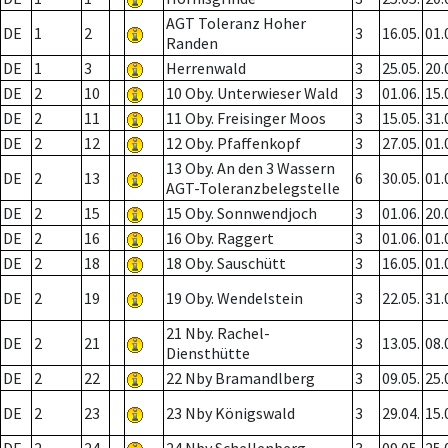
AGT Toleranz Hoher
DE
1
2
3
16.05.
01.
Randen
DE
1
3
Herrenwald
3
25.05.
20.
DE
2
10
10 Oby. Unterwieser Wald
3
01.06.
15.
DE
2
11
11 Oby. Freisinger Moos
3
15.05.
31.
DE
2
12
12 Oby. Pfaffenkopf
3
27.05.
01.
13 Oby. An den 3 Wassern
DE
2
13
6
30.05.
01.
AGT-Toleranzbelegstelle
DE
2
15
15 Oby. Sonnwendjoch
3
01.06.
20.
DE
2
16
16 Oby. Raggert
3
01.06.
01.
DE
2
18
18 Oby. Sauschütt
3
16.05.
01.
DE
2
19
19 Oby. Wendelstein
3
22.05.
31.
21 Nby. Rachel-
DE
2
21
3
13.05.
08.
Diensthütte
DE
2
22
22 Nby Bramandlberg
3
09.05.
25.
DE
2
23
23 Nby Königswald
3
29.04.
15.