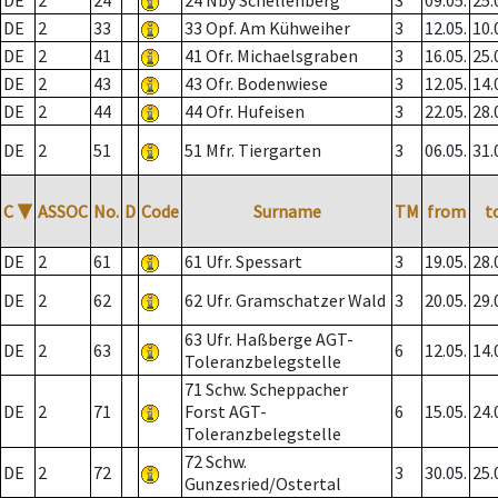
DE
2
24
24 Nby Schellenberg
3
09.05.
25.
DE
2
33
33 Opf. Am Kühweiher
3
12.05.
10.
DE
2
41
41 Ofr. Michaelsgraben
3
16.05.
25.
DE
2
43
43 Ofr. Bodenwiese
3
12.05.
14.
DE
2
44
44 Ofr. Hufeisen
3
22.05.
28.
DE
2
51
51 Mfr. Tiergarten
3
06.05.
31.
C
▼
ASSOC
No.
D
Code
Surname
TM
from
t
DE
2
61
61 Ufr. Spessart
3
19.05.
28.
DE
2
62
62 Ufr. Gramschatzer Wald
3
20.05.
29.
63 Ufr. Haßberge AGT-
DE
2
63
6
12.05.
14.
Toleranzbelegstelle
71 Schw. Scheppacher
DE
2
71
Forst AGT-
6
15.05.
24.
Toleranzbelegstelle
72 Schw.
DE
2
72
3
30.05.
25.
Gunzesried/Ostertal