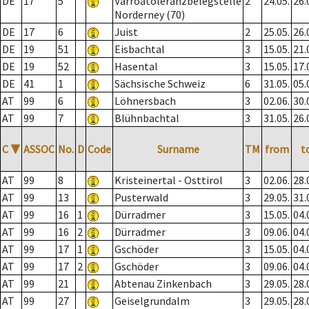
DE
17
5
Varroatoleranzbelegstelle
2
24.05.
26.
Norderney (70)
DE
17
6
Juist
2
25.05.
26.
DE
19
51
Eisbachtal
3
15.05.
21.
DE
19
52
Hasental
3
15.05.
17.
DE
41
1
Sächsische Schweiz
6
31.05.
05.
AT
99
6
Löhnersbach
3
02.06.
30.
AT
99
7
Blühnbachtal
3
31.05.
26.
C
▼
ASSOC
No.
D
Code
Surname
TM
from
t
AT
99
8
Kristeinertal - Osttirol
3
02.06.
28.
AT
99
13
Pusterwald
3
29.05.
31.
AT
99
16
1
Dürradmer
3
15.05.
04.
AT
99
16
2
Dürradmer
3
09.06.
04.
AT
99
17
1
Gschöder
3
15.05.
04.
AT
99
17
2
Gschöder
3
09.06.
04.
AT
99
21
Abtenau Zinkenbach
3
29.05.
28.
AT
99
27
Geiselgrundalm
3
29.05.
28.