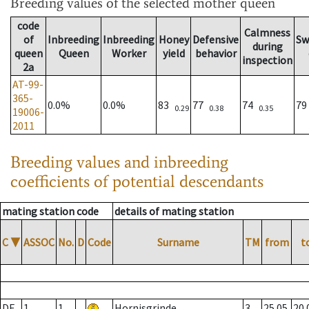
Breeding values
of the selected mother queen
code
Calmness
of
Inbreeding
Inbreeding
Honey
Defensive
Sw
during
queen
Queen
Worker
yield
behavior
inspection
2a
AT-99-
365-
0.0%
0.0%
83
77
74
7
0.29
0.38
0.35
19006-
2011
Breeding values and inbreeding
coefficients of potential descendants
mating station code
details of mating station
C
▼
ASSOC
No.
D
Code
Surname
TM
from
t
DE
1
1
Hornisgrinde
3
25.05.
20.