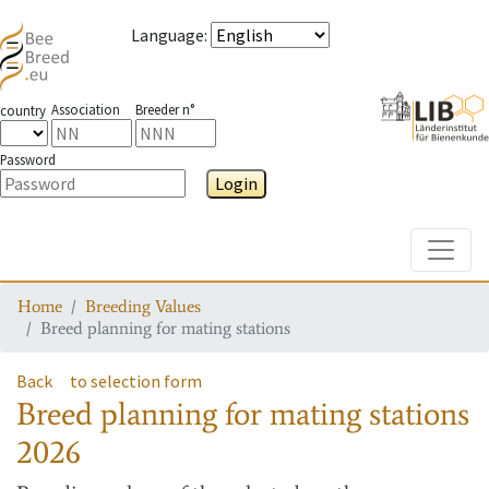
Language
:
Association
Breeder n°
country
Password
Login
Toggle
Home
Breeding Values
Breed planning for mating stations
Back
to selection form
Breed planning for mating stations
2026