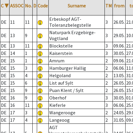
C
▼
ASSOC
No.
D
Code
Surname
TM
from
t
Erbeskopf AGT-
DE
11
11
3
26.05.
21.
Toleranzbelegstelle
Naturpark Erzgebirge-
DE
13
9
3
29.05.
10.
Vogtland
DE
13
11
Blockstelle
3
09.06.
21.
DE
14
1
Kaiserstein
3
30.05.
27.
DE
15
1
Amrum
2
09.06.
21.
DE
15
3
Hamburger Hallig
2
06.06.
11.
DE
15
4
Helgoland
2
13.05.
31.
DE
15
6
List auf Sylt
2
26.05.
20.
DE
15
9
Puan Klent / Sylt
2
26.05.
15.
DE
16
9
Oberhof
3
30.05.
01.
DE
16
11
Kieferle
3
06.06.
25.
DE
17
3
Wangerooge
2
24.05.
29.
DE
17
4
Langeoog
2
31.05.
09.
AGT