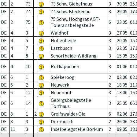
DE
2
73
73 Schw. Giebelhaus
3
30.05.
25.
DE
2
74
74 Schw. Bleckenau
3
29.05.
17.
75 Schw. Hochgrat AGT-
DE
2
75
6
23.05.
01.
Toleranzbelegstelle
DE
4
3
Waldhof
3
27.05.
01.
DE
4
5
Hohenheide
3
20.05.
15.
DE
4
7
Lattbusch
3
22.05.
17.
DE
4
8
Schorfheide-Wildfang
3
15.05.
15.
DE
4
10
Rotkäppchen
3
01.06.
01.
DE
6
1
Spiekeroog
2
02.06.
02.
DE
6
2
Neuwerk
2
18.05.
11.
DE
6
12
Neuenhof
3
13.06.
16.
Gebirgsbelegstelle
DE
6
14
3
25.05.
06.
Torfhaus
DE
8
1
2
Greifswalder Oie
6
02.06.
17.
DE
8
3
Dornbusch
2
26.06.
23.
DE
11
3
Inselbelegstelle Borkum
2
09.05.
18.