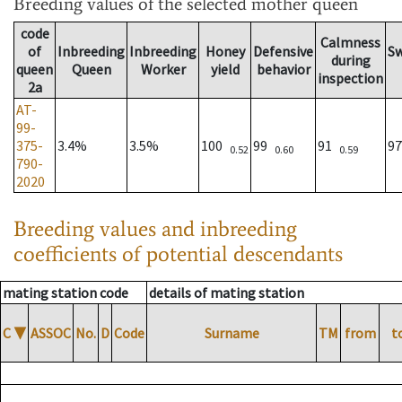
Breeding values
of the selected mother queen
code
Calmness
of
Inbreeding
Inbreeding
Honey
Defensive
S
during
queen
Queen
Worker
yield
behavior
inspection
2a
AT-
99-
375-
3.4%
3.5%
100
99
91
9
0.52
0.60
0.59
790-
2020
Breeding values and inbreeding
coefficients of potential descendants
mating station code
details of mating station
C
▼
ASSOC
No.
D
Code
Surname
TM
from
t