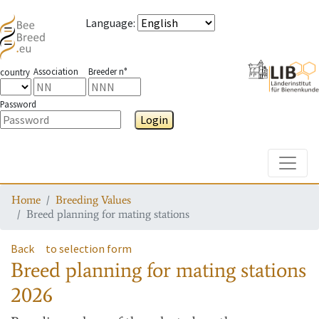
Language
:
Association
Breeder n°
country
Password
Login
Toggle
Home
Breeding Values
Breed planning for mating stations
Back
to selection form
Breed planning for mating stations
2026