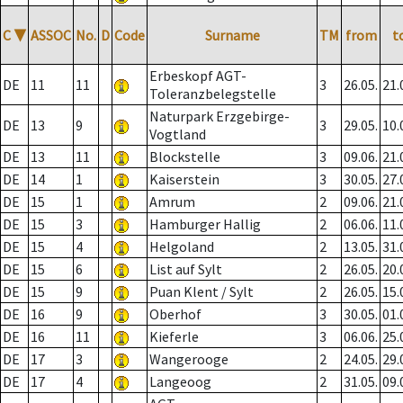
C
▼
ASSOC
No.
D
Code
Surname
TM
from
t
Erbeskopf AGT-
DE
11
11
3
26.05.
21.
Toleranzbelegstelle
Naturpark Erzgebirge-
DE
13
9
3
29.05.
10.
Vogtland
DE
13
11
Blockstelle
3
09.06.
21.
DE
14
1
Kaiserstein
3
30.05.
27.
DE
15
1
Amrum
2
09.06.
21.
DE
15
3
Hamburger Hallig
2
06.06.
11.
DE
15
4
Helgoland
2
13.05.
31.
DE
15
6
List auf Sylt
2
26.05.
20.
DE
15
9
Puan Klent / Sylt
2
26.05.
15.
DE
16
9
Oberhof
3
30.05.
01.
DE
16
11
Kieferle
3
06.06.
25.
DE
17
3
Wangerooge
2
24.05.
29.
DE
17
4
Langeoog
2
31.05.
09.