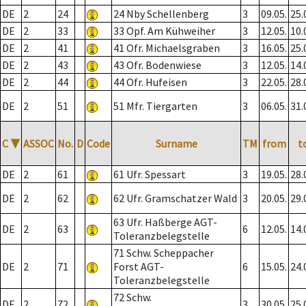
DE
2
24
24 Nby Schellenberg
3
09.05.
25.
DE
2
33
33 Opf. Am Kühweiher
3
12.05.
10.
DE
2
41
41 Ofr. Michaelsgraben
3
16.05.
25.
DE
2
43
43 Ofr. Bodenwiese
3
12.05.
14.
DE
2
44
44 Ofr. Hufeisen
3
22.05.
28.
DE
2
51
51 Mfr. Tiergarten
3
06.05.
31.
C
▼
ASSOC
No.
D
Code
Surname
TM
from
t
DE
2
61
61 Ufr. Spessart
3
19.05.
28.
DE
2
62
62 Ufr. Gramschatzer Wald
3
20.05.
29.
63 Ufr. Haßberge AGT-
DE
2
63
6
12.05.
14.
Toleranzbelegstelle
71 Schw. Scheppacher
DE
2
71
Forst AGT-
6
15.05.
24.
Toleranzbelegstelle
72 Schw.
DE
2
72
3
30.05.
25.