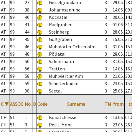
AT
99
27
Geiselgrundalm
3
29.05.
28.
AT
99
38
Johannsenruhe
3
14.06.
09.
AT
99
40
Kocnatal
3
30.05.
14.
AT
99
41
Radlgraben
3
01.06.
31.
AT
99
44
Steinberg
3
28.05.
23.
AT
99
45
Gößgraben
3
15.05.
31.
AT
99
46
Mühldorfer Ochsenalm
3
31.05.
15.
AT
99
48
Pöllatal
3
28.05.
31.
AT
99
50
Valentinalm
3
31.05.
15.
AT
99
56
Tratten
3
14.05.
16.
AT
99
58
Mühlviertler Alm
3
21.05.
30.
AT
99
59
Scheiterboden
3
23.05.
15.
AT
99
98
Seetal
3
25.05.
27.
C
▼
ASSOC
No.
D
Code
Surname
TM
from
t
CH
51
1
Bonatchiesse
3
13.06.
01.
CH
51
3
Petit-Mont
3
23.05.
26.