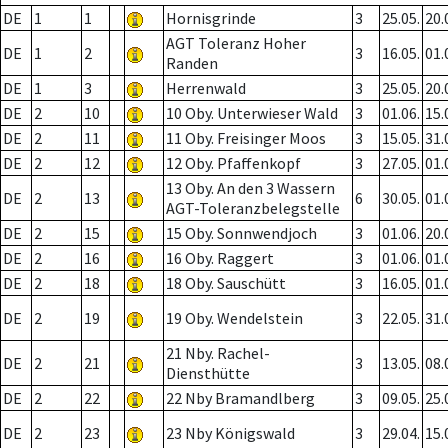
DE
1
1
Hornisgrinde
3
25.05.
20.
AGT Toleranz Hoher
DE
1
2
3
16.05.
01.
Randen
DE
1
3
Herrenwald
3
25.05.
20.
DE
2
10
10 Oby. Unterwieser Wald
3
01.06.
15.
DE
2
11
11 Oby. Freisinger Moos
3
15.05.
31.
DE
2
12
12 Oby. Pfaffenkopf
3
27.05.
01.
13 Oby. An den 3 Wassern
DE
2
13
6
30.05.
01.
AGT-Toleranzbelegstelle
DE
2
15
15 Oby. Sonnwendjoch
3
01.06.
20.
DE
2
16
16 Oby. Raggert
3
01.06.
01.
DE
2
18
18 Oby. Sauschütt
3
16.05.
01.
DE
2
19
19 Oby. Wendelstein
3
22.05.
31.
21 Nby. Rachel-
DE
2
21
3
13.05.
08.
Diensthütte
DE
2
22
22 Nby Bramandlberg
3
09.05.
25.
DE
2
23
23 Nby Königswald
3
29.04.
15.