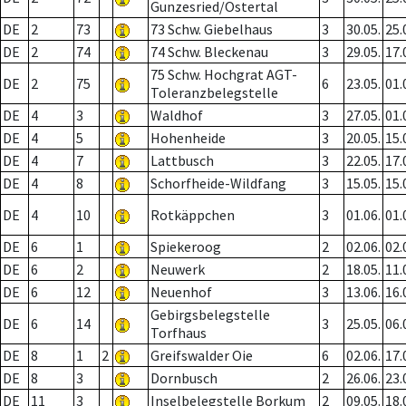
Gunzesried/Ostertal
DE
2
73
73 Schw. Giebelhaus
3
30.05.
25.
DE
2
74
74 Schw. Bleckenau
3
29.05.
17.
75 Schw. Hochgrat AGT-
DE
2
75
6
23.05.
01.
Toleranzbelegstelle
DE
4
3
Waldhof
3
27.05.
01.
DE
4
5
Hohenheide
3
20.05.
15.
DE
4
7
Lattbusch
3
22.05.
17.
DE
4
8
Schorfheide-Wildfang
3
15.05.
15.
DE
4
10
Rotkäppchen
3
01.06.
01.
DE
6
1
Spiekeroog
2
02.06.
02.
DE
6
2
Neuwerk
2
18.05.
11.
DE
6
12
Neuenhof
3
13.06.
16.
Gebirgsbelegstelle
DE
6
14
3
25.05.
06.
Torfhaus
DE
8
1
2
Greifswalder Oie
6
02.06.
17.
DE
8
3
Dornbusch
2
26.06.
23.
DE
11
3
Inselbelegstelle Borkum
2
09.05.
18.