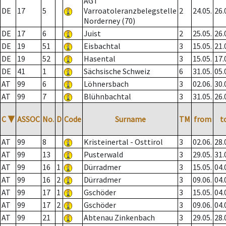
AGT
DE
17
5
Varroatoleranzbelegstelle
2
24.05.
26.
Norderney (70)
DE
17
6
Juist
2
25.05.
26.
DE
19
51
Eisbachtal
3
15.05.
21.
DE
19
52
Hasental
3
15.05.
17.
DE
41
1
Sächsische Schweiz
6
31.05.
05.
AT
99
6
Löhnersbach
3
02.06.
30.
AT
99
7
Blühnbachtal
3
31.05.
26.
C
▼
ASSOC
No.
D
Code
Surname
TM
from
t
AT
99
8
Kristeinertal - Osttirol
3
02.06.
28.
AT
99
13
Pusterwald
3
29.05.
31.
AT
99
16
1
Dürradmer
3
15.05.
04.
AT
99
16
2
Dürradmer
3
09.06.
04.
AT
99
17
1
Gschöder
3
15.05.
04.
AT
99
17
2
Gschöder
3
09.06.
04.
AT
99
21
Abtenau Zinkenbach
3
29.05.
28.