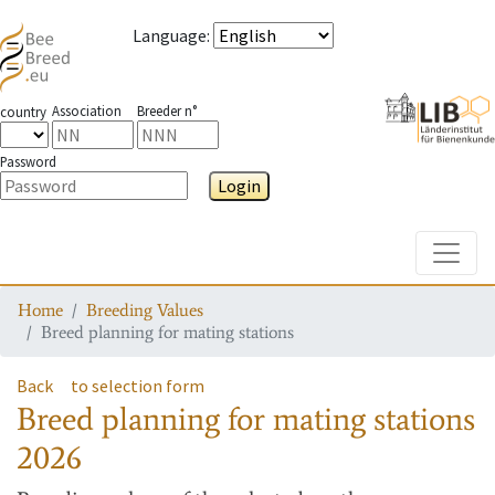
Language
:
Association
Breeder n°
country
Password
Login
Toggle
Home
Breeding Values
Breed planning for mating stations
Back
to selection form
Breed planning for mating stations
2026