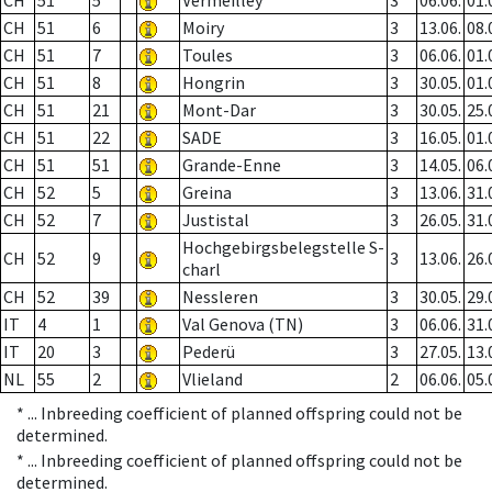
CH
51
5
Vermeilley
3
06.06.
01.
CH
51
6
Moiry
3
13.06.
08.
CH
51
7
Toules
3
06.06.
01.
CH
51
8
Hongrin
3
30.05.
01.
CH
51
21
Mont-Dar
3
30.05.
25.
CH
51
22
SADE
3
16.05.
01.
CH
51
51
Grande-Enne
3
14.05.
06.
CH
52
5
Greina
3
13.06.
31.
CH
52
7
Justistal
3
26.05.
31.
Hochgebirgsbelegstelle S-
CH
52
9
3
13.06.
26.
charl
CH
52
39
Nessleren
3
30.05.
29.
IT
4
1
Val Genova (TN)
3
06.06.
31.
IT
20
3
Pederü
3
27.05.
13.
NL
55
2
Vlieland
2
06.06.
05.
* ...
Inbreeding coefficient of planned offspring could not be
determined.
* ...
Inbreeding coefficient of planned offspring could not be
determined.