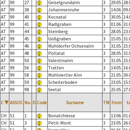
AT
99
27
Geiselgrundalm
3
29.05.
28.
AT
99
38
Johannsenruhe
3
14.06.
09.
AT
99
40
Kocnatal
3
30.05.
14.
AT
99
41
Radlgraben
3
01.06.
31.
AT
99
44
Steinberg
3
28.05.
23.
AT
99
45
Gößgraben
3
15.05.
31.
AT
99
46
Mühldorfer Ochsenalm
3
31.05.
15.
AT
99
48
Pöllatal
3
28.05.
31.
AT
99
50
Valentinalm
3
31.05.
15.
AT
99
56
Tratten
3
14.05.
16.
AT
99
58
Mühlviertler Alm
3
21.05.
30.
AT
99
59
Scheiterboden
3
23.05.
15.
AT
99
98
Seetal
3
25.05.
27.
C
▼
ASSOC
No.
D
Code
Surname
TM
from
t
CH
51
1
Bonatchiesse
3
13.06.
01.
CH
51
3
Petit-Mont
3
23.05.
26.