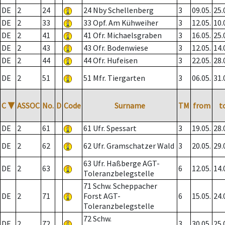
DE
2
24
24 Nby Schellenberg
3
09.05.
25.
DE
2
33
33 Opf. Am Kühweiher
3
12.05.
10.
DE
2
41
41 Ofr. Michaelsgraben
3
16.05.
25.
DE
2
43
43 Ofr. Bodenwiese
3
12.05.
14.
DE
2
44
44 Ofr. Hufeisen
3
22.05.
28.
DE
2
51
51 Mfr. Tiergarten
3
06.05.
31.
C
▼
ASSOC
No.
D
Code
Surname
TM
from
t
DE
2
61
61 Ufr. Spessart
3
19.05.
28.
DE
2
62
62 Ufr. Gramschatzer Wald
3
20.05.
29.
63 Ufr. Haßberge AGT-
DE
2
63
6
12.05.
14.
Toleranzbelegstelle
71 Schw. Scheppacher
DE
2
71
Forst AGT-
6
15.05.
24.
Toleranzbelegstelle
72 Schw.
DE
2
72
3
30.05.
25.