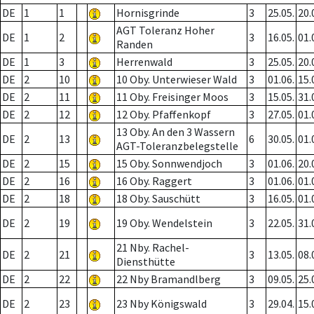
DE
1
1
Hornisgrinde
3
25.05.
20.
AGT Toleranz Hoher
DE
1
2
3
16.05.
01.
Randen
DE
1
3
Herrenwald
3
25.05.
20.
DE
2
10
10 Oby. Unterwieser Wald
3
01.06.
15.
DE
2
11
11 Oby. Freisinger Moos
3
15.05.
31.
DE
2
12
12 Oby. Pfaffenkopf
3
27.05.
01.
13 Oby. An den 3 Wassern
DE
2
13
6
30.05.
01.
AGT-Toleranzbelegstelle
DE
2
15
15 Oby. Sonnwendjoch
3
01.06.
20.
DE
2
16
16 Oby. Raggert
3
01.06.
01.
DE
2
18
18 Oby. Sauschütt
3
16.05.
01.
DE
2
19
19 Oby. Wendelstein
3
22.05.
31.
21 Nby. Rachel-
DE
2
21
3
13.05.
08.
Diensthütte
DE
2
22
22 Nby Bramandlberg
3
09.05.
25.
DE
2
23
23 Nby Königswald
3
29.04.
15.