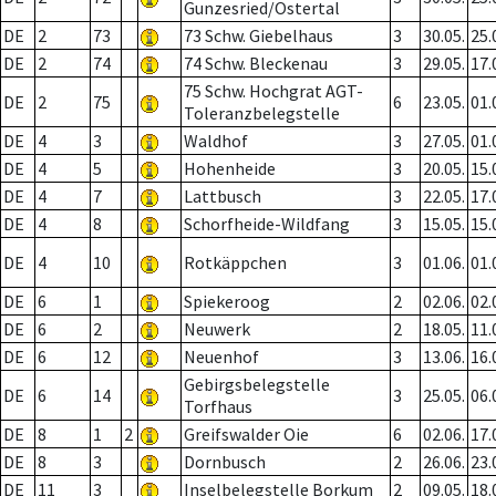
Gunzesried/Ostertal
DE
2
73
73 Schw. Giebelhaus
3
30.05.
25.
DE
2
74
74 Schw. Bleckenau
3
29.05.
17.
75 Schw. Hochgrat AGT-
DE
2
75
6
23.05.
01.
Toleranzbelegstelle
DE
4
3
Waldhof
3
27.05.
01.
DE
4
5
Hohenheide
3
20.05.
15.
DE
4
7
Lattbusch
3
22.05.
17.
DE
4
8
Schorfheide-Wildfang
3
15.05.
15.
DE
4
10
Rotkäppchen
3
01.06.
01.
DE
6
1
Spiekeroog
2
02.06.
02.
DE
6
2
Neuwerk
2
18.05.
11.
DE
6
12
Neuenhof
3
13.06.
16.
Gebirgsbelegstelle
DE
6
14
3
25.05.
06.
Torfhaus
DE
8
1
2
Greifswalder Oie
6
02.06.
17.
DE
8
3
Dornbusch
2
26.06.
23.
DE
11
3
Inselbelegstelle Borkum
2
09.05.
18.