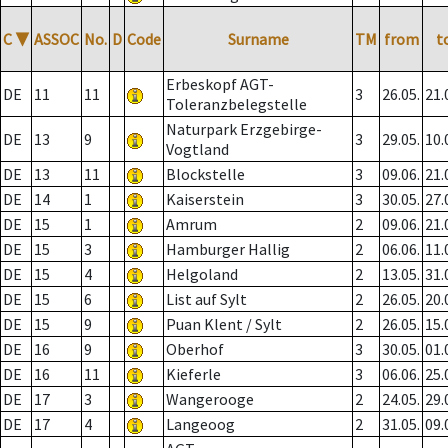
C
▼
ASSOC
No.
D
Code
Surname
TM
from
t
Erbeskopf AGT-
DE
11
11
3
26.05.
21.
Toleranzbelegstelle
Naturpark Erzgebirge-
DE
13
9
3
29.05.
10.
Vogtland
DE
13
11
Blockstelle
3
09.06.
21.
DE
14
1
Kaiserstein
3
30.05.
27.
DE
15
1
Amrum
2
09.06.
21.
DE
15
3
Hamburger Hallig
2
06.06.
11.
DE
15
4
Helgoland
2
13.05.
31.
DE
15
6
List auf Sylt
2
26.05.
20.
DE
15
9
Puan Klent / Sylt
2
26.05.
15.
DE
16
9
Oberhof
3
30.05.
01.
DE
16
11
Kieferle
3
06.06.
25.
DE
17
3
Wangerooge
2
24.05.
29.
DE
17
4
Langeoog
2
31.05.
09.