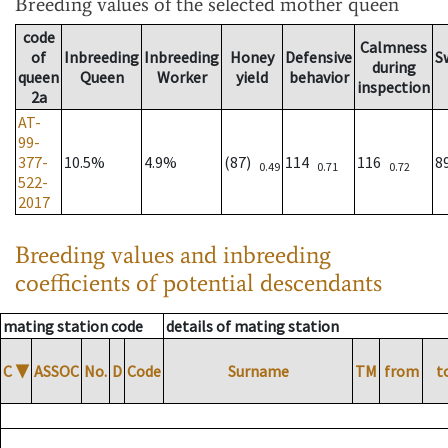
Breeding values
of the selected mother queen
code
Calmness
of
Inbreeding
Inbreeding
Honey
Defensive
S
during
queen
Queen
Worker
yield
behavior
inspection
2a
AT-
99-
377-
10.5%
4.9%
(87)
114
116
8
0.49
0.71
0.72
522-
2017
Breeding values and inbreeding
coefficients of potential descendants
mating station code
details of mating station
C
▼
ASSOC
No.
D
Code
Surname
TM
from
t