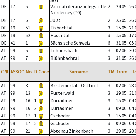
AGT
DE
17
5
Varroatoleranzbelegstelle
2
24.05.
26.
Norderney (70)
DE
17
6
Juist
2
25.05.
26.
DE
19
51
Eisbachtal
3
15.05.
21.
DE
19
52
Hasental
3
15.05.
17.
DE
41
1
Sächsische Schweiz
6
31.05.
05.
AT
99
6
Löhnersbach
3
02.06.
30.
AT
99
7
Blühnbachtal
3
31.05.
26.
C
▼
ASSOC
No.
D
Code
Surname
TM
from
t
AT
99
8
Kristeinertal - Osttirol
3
02.06.
28.
AT
99
13
Pusterwald
3
29.05.
31.
AT
99
16
1
Dürradmer
3
15.05.
04.
AT
99
16
2
Dürradmer
3
09.06.
04.
AT
99
17
1
Gschöder
3
15.05.
04.
AT
99
17
2
Gschöder
3
09.06.
04.
AT
99
21
Abtenau Zinkenbach
3
29.05.
28.