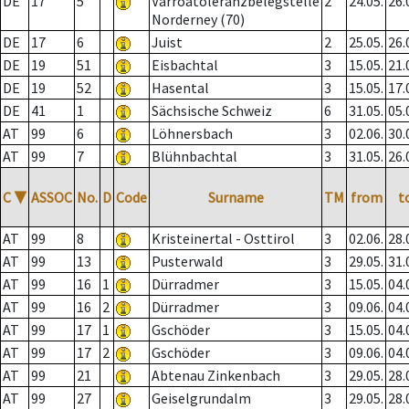
DE
17
5
Varroatoleranzbelegstelle
2
24.05.
26.
Norderney (70)
DE
17
6
Juist
2
25.05.
26.
DE
19
51
Eisbachtal
3
15.05.
21.
DE
19
52
Hasental
3
15.05.
17.
DE
41
1
Sächsische Schweiz
6
31.05.
05.
AT
99
6
Löhnersbach
3
02.06.
30.
AT
99
7
Blühnbachtal
3
31.05.
26.
C
▼
ASSOC
No.
D
Code
Surname
TM
from
t
AT
99
8
Kristeinertal - Osttirol
3
02.06.
28.
AT
99
13
Pusterwald
3
29.05.
31.
AT
99
16
1
Dürradmer
3
15.05.
04.
AT
99
16
2
Dürradmer
3
09.06.
04.
AT
99
17
1
Gschöder
3
15.05.
04.
AT
99
17
2
Gschöder
3
09.06.
04.
AT
99
21
Abtenau Zinkenbach
3
29.05.
28.
AT
99
27
Geiselgrundalm
3
29.05.
28.