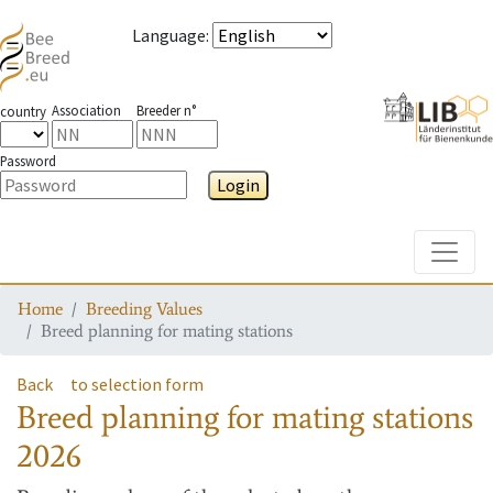
Language
:
Association
Breeder n°
country
Password
Login
Toggle
Home
Breeding Values
Breed planning for mating stations
Back
to selection form
Breed planning for mating stations
2026