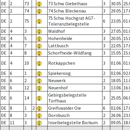
DE
2
73
73 Schw. Giebelhaus
3
30.05.
25.
DE
2
74
74 Schw. Bleckenau
3
29.05.
17.
75 Schw. Hochgrat AGT-
DE
2
75
6
23.05.
01.
Toleranzbelegstelle
DE
4
3
Waldhof
3
27.05.
01.
DE
4
5
Hohenheide
3
20.05.
15.
DE
4
7
Lattbusch
3
22.05.
17.
DE
4
8
Schorfheide-Wildfang
3
15.05.
15.
DE
4
10
Rotkäppchen
3
01.06.
01.
DE
6
1
Spiekeroog
2
02.06.
02.
DE
6
2
Neuwerk
2
18.05.
11.
DE
6
12
Neuenhof
3
13.06.
16.
Gebirgsbelegstelle
DE
6
14
3
25.05.
06.
Torfhaus
DE
8
1
2
Greifswalder Oie
6
02.06.
17.
DE
8
3
Dornbusch
2
26.06.
23.
DE
11
3
Inselbelegstelle Borkum
2
09.05.
18.