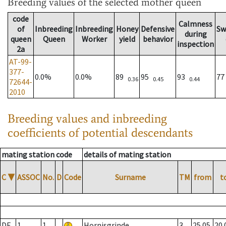
Breeding values
of the selected mother queen
code
Calmness
of
Inbreeding
Inbreeding
Honey
Defensive
Sw
during
queen
Queen
Worker
yield
behavior
inspection
2a
AT-99-
377-
0.0%
0.0%
89
95
93
7
0.36
0.45
0.44
72644-
2010
Breeding values and inbreeding
coefficients of potential descendants
mating station code
details of mating station
C
▼
ASSOC
No.
D
Code
Surname
TM
from
t
DE
1
1
Hornisgrinde
3
25.05.
20.