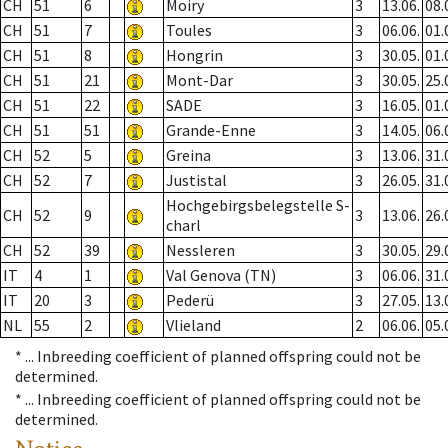
CH
51
6
Moiry
3
13.06.
08.
CH
51
7
Toules
3
06.06.
01.
CH
51
8
Hongrin
3
30.05.
01.
CH
51
21
Mont-Dar
3
30.05.
25.
CH
51
22
SADE
3
16.05.
01.
CH
51
51
Grande-Enne
3
14.05.
06.
CH
52
5
Greina
3
13.06.
31.
CH
52
7
Justistal
3
26.05.
31.
Hochgebirgsbelegstelle S-
CH
52
9
3
13.06.
26.
charl
CH
52
39
Nessleren
3
30.05.
29.
IT
4
1
Val Genova (TN)
3
06.06.
31.
IT
20
3
Pederü
3
27.05.
13.
NL
55
2
Vlieland
2
06.06.
05.
* ...
Inbreeding coefficient of planned offspring could not be
determined.
* ...
Inbreeding coefficient of planned offspring could not be
determined.