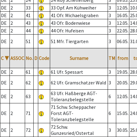
DE
2
24
24 Nby Schellenberg
3
09.05.
25.
DE
2
33
33 Opf. Am Kühweiher
3
12.05.
10.
DE
2
41
41 Ofr. Michaelsgraben
3
16.05.
25.
DE
2
43
43 Ofr. Bodenwiese
3
12.05.
14.
DE
2
44
44 Ofr. Hufeisen
3
22.05.
28.
DE
2
51
51 Mfr. Tiergarten
3
06.05.
31.
C
▼
ASSOC
No.
D
Code
Surname
TM
from
t
DE
2
61
61 Ufr. Spessart
3
19.05.
28.
DE
2
62
62 Ufr. Gramschatzer Wald
3
20.05.
29.
63 Ufr. Haßberge AGT-
DE
2
63
6
12.05.
14.
Toleranzbelegstelle
71 Schw. Scheppacher
DE
2
71
Forst AGT-
6
15.05.
24.
Toleranzbelegstelle
72 Schw.
DE
2
72
3
30.05.
25.
Gunzesried/Ostertal