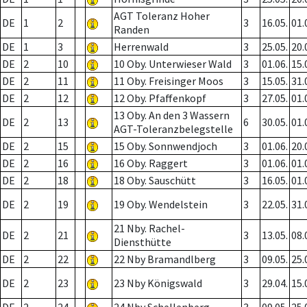
AGT Toleranz Hoher
DE
1
2
3
16.05.
01.
Randen
DE
1
3
Herrenwald
3
25.05.
20.
DE
2
10
10 Oby. Unterwieser Wald
3
01.06.
15.
DE
2
11
11 Oby. Freisinger Moos
3
15.05.
31.
DE
2
12
12 Oby. Pfaffenkopf
3
27.05.
01.
13 Oby. An den 3 Wassern
DE
2
13
6
30.05.
01.
AGT-Toleranzbelegstelle
DE
2
15
15 Oby. Sonnwendjoch
3
01.06.
20.
DE
2
16
16 Oby. Raggert
3
01.06.
01.
DE
2
18
18 Oby. Sauschütt
3
16.05.
01.
DE
2
19
19 Oby. Wendelstein
3
22.05.
31.
21 Nby. Rachel-
DE
2
21
3
13.05.
08.
Diensthütte
DE
2
22
22 Nby Bramandlberg
3
09.05.
25.
DE
2
23
23 Nby Königswald
3
29.04.
15.