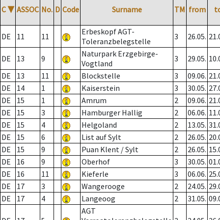
C
▼
ASSOC
No.
D
Code
Surname
TM
from
t
Erbeskopf AGT-
DE
11
11
3
26.05.
21.
Toleranzbelegstelle
Naturpark Erzgebirge-
DE
13
9
3
29.05.
10.
Vogtland
DE
13
11
Blockstelle
3
09.06.
21.
DE
14
1
Kaiserstein
3
30.05.
27.
DE
15
1
Amrum
2
09.06.
21.
DE
15
3
Hamburger Hallig
2
06.06.
11.
DE
15
4
Helgoland
2
13.05.
31.
DE
15
6
List auf Sylt
2
26.05.
20.
DE
15
9
Puan Klent / Sylt
2
26.05.
15.
DE
16
9
Oberhof
3
30.05.
01.
DE
16
11
Kieferle
3
06.06.
25.
DE
17
3
Wangerooge
2
24.05.
29.
DE
17
4
Langeoog
2
31.05.
09.
AGT