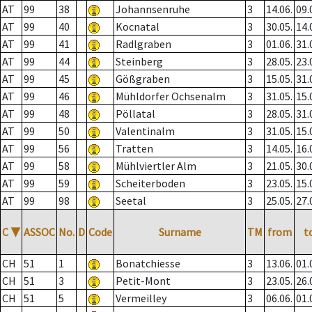
AT
99
38
Johannsenruhe
3
14.06.
09.
AT
99
40
Kocnatal
3
30.05.
14.
AT
99
41
Radlgraben
3
01.06.
31.
AT
99
44
Steinberg
3
28.05.
23.
AT
99
45
Gößgraben
3
15.05.
31.
AT
99
46
Mühldorfer Ochsenalm
3
31.05.
15.
AT
99
48
Pöllatal
3
28.05.
31.
AT
99
50
Valentinalm
3
31.05.
15.
AT
99
56
Tratten
3
14.05.
16.
AT
99
58
Mühlviertler Alm
3
21.05.
30.
AT
99
59
Scheiterboden
3
23.05.
15.
AT
99
98
Seetal
3
25.05.
27.
C
▼
ASSOC
No.
D
Code
Surname
TM
from
t
CH
51
1
Bonatchiesse
3
13.06.
01.
CH
51
3
Petit-Mont
3
23.05.
26.
CH
51
5
Vermeilley
3
06.06.
01.