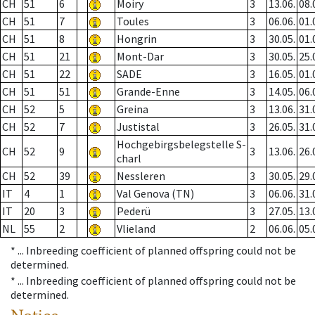
CH
51
6
Moiry
3
13.06.
08.
CH
51
7
Toules
3
06.06.
01.
CH
51
8
Hongrin
3
30.05.
01.
CH
51
21
Mont-Dar
3
30.05.
25.
CH
51
22
SADE
3
16.05.
01.
CH
51
51
Grande-Enne
3
14.05.
06.
CH
52
5
Greina
3
13.06.
31.
CH
52
7
Justistal
3
26.05.
31.
Hochgebirgsbelegstelle S-
CH
52
9
3
13.06.
26.
charl
CH
52
39
Nessleren
3
30.05.
29.
IT
4
1
Val Genova (TN)
3
06.06.
31.
IT
20
3
Pederü
3
27.05.
13.
NL
55
2
Vlieland
2
06.06.
05.
* ...
Inbreeding coefficient of planned offspring could not be
determined.
* ...
Inbreeding coefficient of planned offspring could not be
determined.