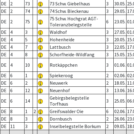
DE
2
73
73 Schw. Giebelhaus
3
30.05.
25.
DE
2
74
74 Schw. Bleckenau
3
29.05.
17.
75 Schw. Hochgrat AGT-
DE
2
75
6
23.05.
01.
Toleranzbelegstelle
DE
4
3
Waldhof
3
27.05.
01.
DE
4
5
Hohenheide
3
20.05.
15.
DE
4
7
Lattbusch
3
22.05.
17.
DE
4
8
Schorfheide-Wildfang
3
15.05.
15.
DE
4
10
Rotkäppchen
3
01.06.
01.
DE
6
1
Spiekeroog
2
02.06.
02.
DE
6
2
Neuwerk
2
18.05.
11.
DE
6
12
Neuenhof
3
13.06.
16.
Gebirgsbelegstelle
DE
6
14
3
25.05.
06.
Torfhaus
DE
8
1
2
Greifswalder Oie
6
02.06.
17.
DE
8
3
Dornbusch
2
26.06.
23.
DE
11
3
Inselbelegstelle Borkum
2
09.05.
18.