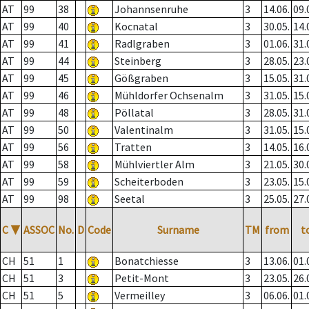
AT
99
38
Johannsenruhe
3
14.06.
09.
AT
99
40
Kocnatal
3
30.05.
14.
AT
99
41
Radlgraben
3
01.06.
31.
AT
99
44
Steinberg
3
28.05.
23.
AT
99
45
Gößgraben
3
15.05.
31.
AT
99
46
Mühldorfer Ochsenalm
3
31.05.
15.
AT
99
48
Pöllatal
3
28.05.
31.
AT
99
50
Valentinalm
3
31.05.
15.
AT
99
56
Tratten
3
14.05.
16.
AT
99
58
Mühlviertler Alm
3
21.05.
30.
AT
99
59
Scheiterboden
3
23.05.
15.
AT
99
98
Seetal
3
25.05.
27.
C
▼
ASSOC
No.
D
Code
Surname
TM
from
t
CH
51
1
Bonatchiesse
3
13.06.
01.
CH
51
3
Petit-Mont
3
23.05.
26.
CH
51
5
Vermeilley
3
06.06.
01.