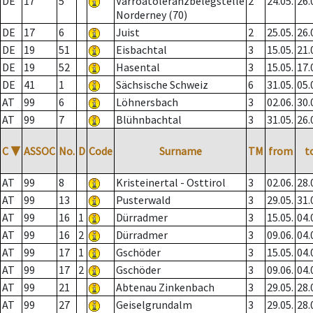
DE
17
5
Varroatoleranzbelegstelle
2
24.05.
26.
Norderney (70)
DE
17
6
Juist
2
25.05.
26.
DE
19
51
Eisbachtal
3
15.05.
21.
DE
19
52
Hasental
3
15.05.
17.
DE
41
1
Sächsische Schweiz
6
31.05.
05.
AT
99
6
Löhnersbach
3
02.06.
30.
AT
99
7
Blühnbachtal
3
31.05.
26.
C
▼
ASSOC
No.
D
Code
Surname
TM
from
t
AT
99
8
Kristeinertal - Osttirol
3
02.06.
28.
AT
99
13
Pusterwald
3
29.05.
31.
AT
99
16
1
Dürradmer
3
15.05.
04.
AT
99
16
2
Dürradmer
3
09.06.
04.
AT
99
17
1
Gschöder
3
15.05.
04.
AT
99
17
2
Gschöder
3
09.06.
04.
AT
99
21
Abtenau Zinkenbach
3
29.05.
28.
AT
99
27
Geiselgrundalm
3
29.05.
28.