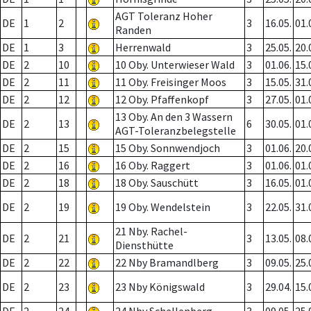
AGT Toleranz Hoher
DE
1
2
3
16.05.
01.
Randen
DE
1
3
Herrenwald
3
25.05.
20.
DE
2
10
10 Oby. Unterwieser Wald
3
01.06.
15.
DE
2
11
11 Oby. Freisinger Moos
3
15.05.
31.
DE
2
12
12 Oby. Pfaffenkopf
3
27.05.
01.
13 Oby. An den 3 Wassern
DE
2
13
6
30.05.
01.
AGT-Toleranzbelegstelle
DE
2
15
15 Oby. Sonnwendjoch
3
01.06.
20.
DE
2
16
16 Oby. Raggert
3
01.06.
01.
DE
2
18
18 Oby. Sauschütt
3
16.05.
01.
DE
2
19
19 Oby. Wendelstein
3
22.05.
31.
21 Nby. Rachel-
DE
2
21
3
13.05.
08.
Diensthütte
DE
2
22
22 Nby Bramandlberg
3
09.05.
25.
DE
2
23
23 Nby Königswald
3
29.04.
15.