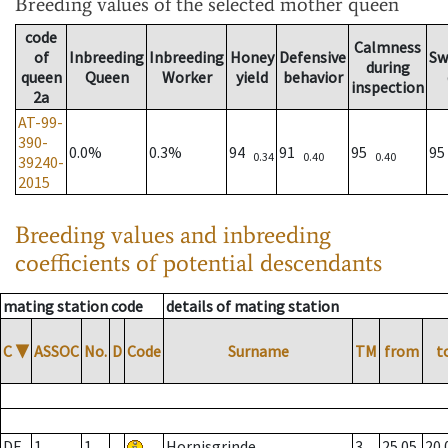
Breeding values
of the selected mother queen
code
Calmness
of
Inbreeding
Inbreeding
Honey
Defensive
Sw
during
queen
Queen
Worker
yield
behavior
inspection
2a
AT-99-
390-
0.0%
0.3%
94
91
95
9
0.34
0.40
0.40
39240-
2015
Breeding values and inbreeding
coefficients of potential descendants
mating station code
details of mating station
C
▼
ASSOC
No.
D
Code
Surname
TM
from
t
DE
1
1
Hornisgrinde
3
25.05.
20.