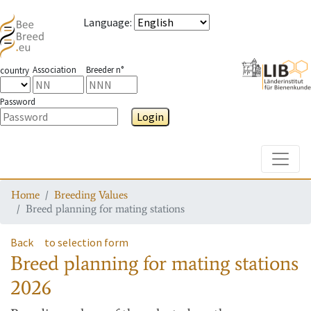
Language
:
Association
Breeder n°
country
Password
Login
Toggle
Home
Breeding Values
Breed planning for mating stations
Back
to selection form
Breed planning for mating stations
2026