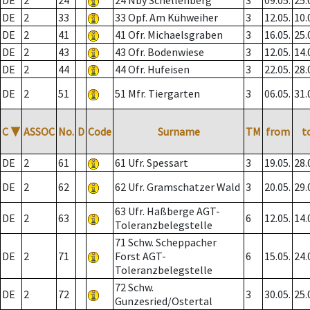
DE
2
24
24 Nby Schellenberg
3
09.05.
25.
DE
2
33
33 Opf. Am Kühweiher
3
12.05.
10.
DE
2
41
41 Ofr. Michaelsgraben
3
16.05.
25.
DE
2
43
43 Ofr. Bodenwiese
3
12.05.
14.
DE
2
44
44 Ofr. Hufeisen
3
22.05.
28.
DE
2
51
51 Mfr. Tiergarten
3
06.05.
31.
C
▼
ASSOC
No.
D
Code
Surname
TM
from
t
DE
2
61
61 Ufr. Spessart
3
19.05.
28.
DE
2
62
62 Ufr. Gramschatzer Wald
3
20.05.
29.
63 Ufr. Haßberge AGT-
DE
2
63
6
12.05.
14.
Toleranzbelegstelle
71 Schw. Scheppacher
DE
2
71
Forst AGT-
6
15.05.
24.
Toleranzbelegstelle
72 Schw.
DE
2
72
3
30.05.
25.
Gunzesried/Ostertal