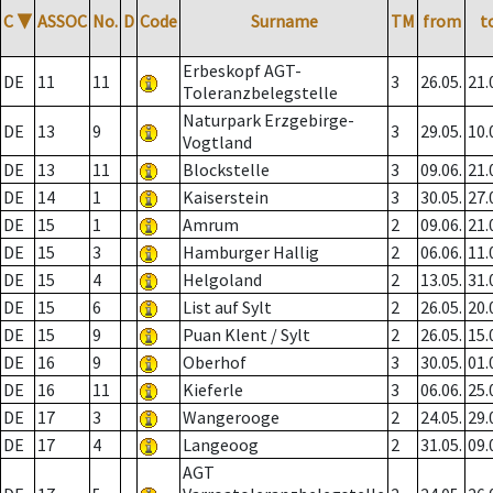
C
▼
ASSOC
No.
D
Code
Surname
TM
from
t
Erbeskopf AGT-
DE
11
11
3
26.05.
21.
Toleranzbelegstelle
Naturpark Erzgebirge-
DE
13
9
3
29.05.
10.
Vogtland
DE
13
11
Blockstelle
3
09.06.
21.
DE
14
1
Kaiserstein
3
30.05.
27.
DE
15
1
Amrum
2
09.06.
21.
DE
15
3
Hamburger Hallig
2
06.06.
11.
DE
15
4
Helgoland
2
13.05.
31.
DE
15
6
List auf Sylt
2
26.05.
20.
DE
15
9
Puan Klent / Sylt
2
26.05.
15.
DE
16
9
Oberhof
3
30.05.
01.
DE
16
11
Kieferle
3
06.06.
25.
DE
17
3
Wangerooge
2
24.05.
29.
DE
17
4
Langeoog
2
31.05.
09.
AGT