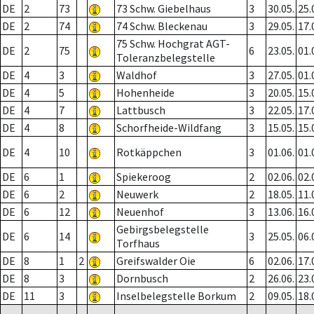
DE
2
73
73 Schw. Giebelhaus
3
30.05.
25.
DE
2
74
74 Schw. Bleckenau
3
29.05.
17.
75 Schw. Hochgrat AGT-
DE
2
75
6
23.05.
01.
Toleranzbelegstelle
DE
4
3
Waldhof
3
27.05.
01.
DE
4
5
Hohenheide
3
20.05.
15.
DE
4
7
Lattbusch
3
22.05.
17.
DE
4
8
Schorfheide-Wildfang
3
15.05.
15.
DE
4
10
Rotkäppchen
3
01.06.
01.
DE
6
1
Spiekeroog
2
02.06.
02.
DE
6
2
Neuwerk
2
18.05.
11.
DE
6
12
Neuenhof
3
13.06.
16.
Gebirgsbelegstelle
DE
6
14
3
25.05.
06.
Torfhaus
DE
8
1
2
Greifswalder Oie
6
02.06.
17.
DE
8
3
Dornbusch
2
26.06.
23.
DE
11
3
Inselbelegstelle Borkum
2
09.05.
18.