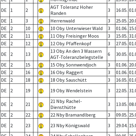
AGT Toleranz Hoher
DE
1
2
3
16.05.
01.
Randen
DE
1
3
Herrenwald
3
25.05.
20.
DE
2
10
10 Oby. Unterwieser Wald
3
01.06.
15.
DE
2
11
11 Oby. Freisinger Moos
3
15.05.
31.
DE
2
12
12 Oby. Pfaffenkopf
3
27.05.
01.
13 Oby. An den 3 Wassern
DE
2
13
6
30.05.
01.
AGT-Toleranzbelegstelle
DE
2
15
15 Oby. Sonnwendjoch
3
01.06.
20.
DE
2
16
16 Oby. Raggert
3
01.06.
01.
DE
2
18
18 Oby. Sauschütt
3
16.05.
01.
DE
2
19
19 Oby. Wendelstein
3
22.05.
31.
21 Nby. Rachel-
DE
2
21
3
13.05.
08.
Diensthütte
DE
2
22
22 Nby Bramandlberg
3
09.05.
25.
DE
2
23
23 Nby Königswald
3
29.04.
15.