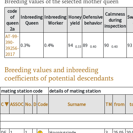
Breeding values
of the selected mother queen
code
Calmness
of
Inbreeding
Inbreeding
Honey
Defensive
Sw
during
queen
Queen
Worker
yield
behavior
inspection
2a
AT-99-
390-
0.3%
0.4%
94
89
90
9
0.33
0.40
0.40
39256-
2017
Breeding values and inbreeding
coefficients of potential descendants
mating station code
details of mating station
C
▼
ASSOC
No.
D
Code
Surname
TM
from
t
DE
1
1
Hornisgrinde
3
25.05.
20.