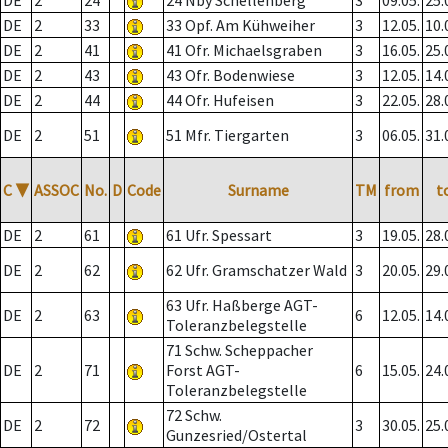
DE
2
24
24 Nby Schellenberg
3
09.05.
25.
DE
2
33
33 Opf. Am Kühweiher
3
12.05.
10.
DE
2
41
41 Ofr. Michaelsgraben
3
16.05.
25.
DE
2
43
43 Ofr. Bodenwiese
3
12.05.
14.
DE
2
44
44 Ofr. Hufeisen
3
22.05.
28.
DE
2
51
51 Mfr. Tiergarten
3
06.05.
31.
C
▼
ASSOC
No.
D
Code
Surname
TM
from
t
DE
2
61
61 Ufr. Spessart
3
19.05.
28.
DE
2
62
62 Ufr. Gramschatzer Wald
3
20.05.
29.
63 Ufr. Haßberge AGT-
DE
2
63
6
12.05.
14.
Toleranzbelegstelle
71 Schw. Scheppacher
DE
2
71
Forst AGT-
6
15.05.
24.
Toleranzbelegstelle
72 Schw.
DE
2
72
3
30.05.
25.
Gunzesried/Ostertal