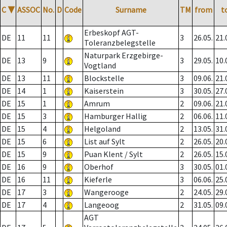
C
▼
ASSOC
No.
D
Code
Surname
TM
from
t
Erbeskopf AGT-
DE
11
11
3
26.05.
21.
Toleranzbelegstelle
Naturpark Erzgebirge-
DE
13
9
3
29.05.
10.
Vogtland
DE
13
11
Blockstelle
3
09.06.
21.
DE
14
1
Kaiserstein
3
30.05.
27.
DE
15
1
Amrum
2
09.06.
21.
DE
15
3
Hamburger Hallig
2
06.06.
11.
DE
15
4
Helgoland
2
13.05.
31.
DE
15
6
List auf Sylt
2
26.05.
20.
DE
15
9
Puan Klent / Sylt
2
26.05.
15.
DE
16
9
Oberhof
3
30.05.
01.
DE
16
11
Kieferle
3
06.06.
25.
DE
17
3
Wangerooge
2
24.05.
29.
DE
17
4
Langeoog
2
31.05.
09.
AGT