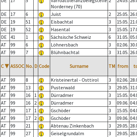
DE
17
5
Varroatoleranzbelegstelle
2
24.05.
26.
Norderney (70)
DE
17
6
Juist
2
25.05.
26.
DE
19
51
Eisbachtal
3
15.05.
21.
DE
19
52
Hasental
3
15.05.
17.
DE
41
1
Sächsische Schweiz
6
31.05.
05.
AT
99
6
Löhnersbach
3
02.06.
30.
AT
99
7
Blühnbachtal
3
31.05.
26.
C
▼
ASSOC
No.
D
Code
Surname
TM
from
t
AT
99
8
Kristeinertal - Osttirol
3
02.06.
28.
AT
99
13
Pusterwald
3
29.05.
31.
AT
99
16
1
Dürradmer
3
15.05.
04.
AT
99
16
2
Dürradmer
3
09.06.
04.
AT
99
17
1
Gschöder
3
15.05.
04.
AT
99
17
2
Gschöder
3
09.06.
04.
AT
99
21
Abtenau Zinkenbach
3
29.05.
28.
AT
99
27
Geiselgrundalm
3
29.05.
28.