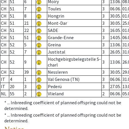
CH
51
6
Moiry
3
13.06.
08.
CH
51
7
Toules
3
06.06.
01.
CH
51
8
Hongrin
3
30.05.
01.
CH
51
21
Mont-Dar
3
30.05.
25.
CH
51
22
SADE
3
16.05.
01.
CH
51
51
Grande-Enne
3
14.05.
06.
CH
52
5
Greina
3
13.06.
31.
CH
52
7
Justistal
3
26.05.
31.
Hochgebirgsbelegstelle S-
CH
52
9
3
13.06.
26.
charl
CH
52
39
Nessleren
3
30.05.
29.
IT
4
1
Val Genova (TN)
3
06.06.
31.
IT
20
3
Pederü
3
27.05.
13.
NL
55
2
Vlieland
2
06.06.
05.
* ...
Inbreeding coefficient of planned offspring could not be
determined.
* ...
Inbreeding coefficient of planned offspring could not be
determined.