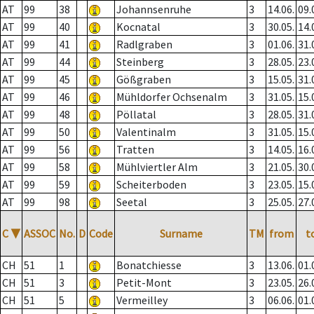
AT
99
38
Johannsenruhe
3
14.06.
09.
AT
99
40
Kocnatal
3
30.05.
14.
AT
99
41
Radlgraben
3
01.06.
31.
AT
99
44
Steinberg
3
28.05.
23.
AT
99
45
Gößgraben
3
15.05.
31.
AT
99
46
Mühldorfer Ochsenalm
3
31.05.
15.
AT
99
48
Pöllatal
3
28.05.
31.
AT
99
50
Valentinalm
3
31.05.
15.
AT
99
56
Tratten
3
14.05.
16.
AT
99
58
Mühlviertler Alm
3
21.05.
30.
AT
99
59
Scheiterboden
3
23.05.
15.
AT
99
98
Seetal
3
25.05.
27.
C
▼
ASSOC
No.
D
Code
Surname
TM
from
t
CH
51
1
Bonatchiesse
3
13.06.
01.
CH
51
3
Petit-Mont
3
23.05.
26.
CH
51
5
Vermeilley
3
06.06.
01.