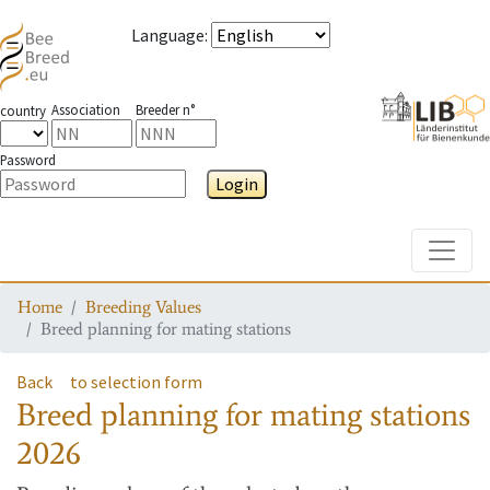
Language
:
Association
Breeder n°
country
Password
Login
Toggle
Home
Breeding Values
Breed planning for mating stations
Back
to selection form
Breed planning for mating stations
2026