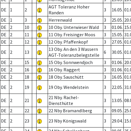
AGT Toleranz Hoher
DE
1
2
3
16.05.
01.
Randen
DE
1
3
Herrenwald
3
25.05.
20.
DE
2
10
10 Oby. Unterwieser Wald
3
01.06.
15.
DE
2
11
11 Oby. Freisinger Moos
3
15.05.
31.
DE
2
12
12 Oby. Pfaffenkopf
3
27.05.
01.
13 Oby. An den 3 Wassern
DE
2
13
6
30.05.
01.
AGT-Toleranzbelegstelle
DE
2
15
15 Oby. Sonnwendjoch
3
01.06.
20.
DE
2
16
16 Oby. Raggert
3
01.06.
01.
DE
2
18
18 Oby. Sauschütt
3
16.05.
01.
DE
2
19
19 Oby. Wendelstein
3
22.05.
31.
21 Nby. Rachel-
DE
2
21
3
13.05.
08.
Diensthütte
DE
2
22
22 Nby Bramandlberg
3
09.05.
25.
DE
2
23
23 Nby Königswald
3
29.04.
15.