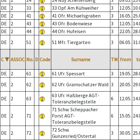
DE
2
24
24 Nby Schellenberg
3
09.05.
25.
DE
2
33
33 Opf. Am Kühweiher
3
12.05.
10.
DE
2
41
41 Ofr. Michaelsgraben
3
16.05.
25.
DE
2
43
43 Ofr. Bodenwiese
3
12.05.
14.
DE
2
44
44 Ofr. Hufeisen
3
22.05.
28.
DE
2
51
51 Mfr. Tiergarten
3
06.05.
31.
C
▼
ASSOC
No.
D
Code
Surname
TM
from
t
DE
2
61
61 Ufr. Spessart
3
19.05.
28.
DE
2
62
62 Ufr. Gramschatzer Wald
3
20.05.
29.
63 Ufr. Haßberge AGT-
DE
2
63
6
12.05.
14.
Toleranzbelegstelle
71 Schw. Scheppacher
DE
2
71
Forst AGT-
6
15.05.
24.
Toleranzbelegstelle
72 Schw.
DE
2
72
3
30.05.
25.
Gunzesried/Ostertal