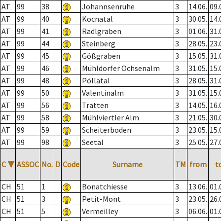
AT
99
38
Johannsenruhe
3
14.06.
09.
AT
99
40
Kocnatal
3
30.05.
14.
AT
99
41
Radlgraben
3
01.06.
31.
AT
99
44
Steinberg
3
28.05.
23.
AT
99
45
Gößgraben
3
15.05.
31.
AT
99
46
Mühldorfer Ochsenalm
3
31.05.
15.
AT
99
48
Pöllatal
3
28.05.
31.
AT
99
50
Valentinalm
3
31.05.
15.
AT
99
56
Tratten
3
14.05.
16.
AT
99
58
Mühlviertler Alm
3
21.05.
30.
AT
99
59
Scheiterboden
3
23.05.
15.
AT
99
98
Seetal
3
25.05.
27.
C
▼
ASSOC
No.
D
Code
Surname
TM
from
t
CH
51
1
Bonatchiesse
3
13.06.
01.
CH
51
3
Petit-Mont
3
23.05.
26.
CH
51
5
Vermeilley
3
06.06.
01.