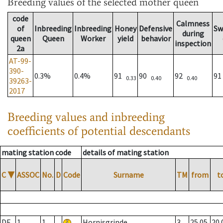
Breeding values
of the selected mother queen
code
Calmness
of
Inbreeding
Inbreeding
Honey
Defensive
Sw
during
queen
Queen
Worker
yield
behavior
inspection
2a
AT-99-
390-
0.3%
0.4%
91
90
92
9
0.33
0.40
0.40
39263-
2017
Breeding values and inbreeding
coefficients of potential descendants
mating station code
details of mating station
C
▼
ASSOC
No.
D
Code
Surname
TM
from
t
DE
1
1
Hornisgrinde
3
25.05.
20.