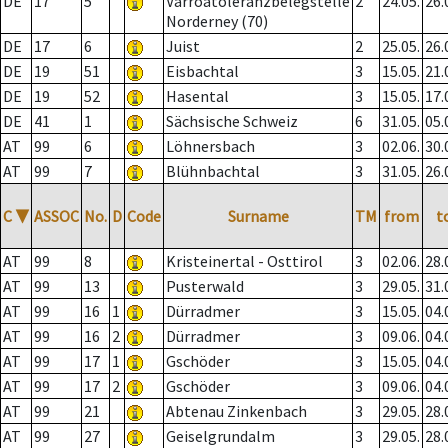
DE
17
5
Varroatoleranzbelegstelle
2
24.05.
26.
Norderney (70)
DE
17
6
Juist
2
25.05.
26.
DE
19
51
Eisbachtal
3
15.05.
21.
DE
19
52
Hasental
3
15.05.
17.
DE
41
1
Sächsische Schweiz
6
31.05.
05.
AT
99
6
Löhnersbach
3
02.06.
30.
AT
99
7
Blühnbachtal
3
31.05.
26.
C
▼
ASSOC
No.
D
Code
Surname
TM
from
t
AT
99
8
Kristeinertal - Osttirol
3
02.06.
28.
AT
99
13
Pusterwald
3
29.05.
31.
AT
99
16
1
Dürradmer
3
15.05.
04.
AT
99
16
2
Dürradmer
3
09.06.
04.
AT
99
17
1
Gschöder
3
15.05.
04.
AT
99
17
2
Gschöder
3
09.06.
04.
AT
99
21
Abtenau Zinkenbach
3
29.05.
28.
AT
99
27
Geiselgrundalm
3
29.05.
28.