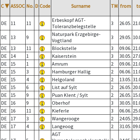
C
▼
ASSOC
No.
D
Code
Surname
TM
from
t
Erbeskopf AGT-
DE
11
11
3
26.05.
21.
Toleranzbelegstelle
Naturpark Erzgebirge-
DE
13
9
3
29.05.
10.
Vogtland
DE
13
11
Blockstelle
3
09.06.
21.
DE
14
1
Kaiserstein
3
30.05.
27.
DE
15
1
Amrum
2
09.06.
21.
DE
15
3
Hamburger Hallig
2
06.06.
11.
DE
15
4
Helgoland
2
13.05.
31.
DE
15
6
List auf Sylt
2
26.05.
20.
DE
15
9
Puan Klent / Sylt
2
26.05.
15.
DE
16
9
Oberhof
3
30.05.
01.
DE
16
11
Kieferle
3
06.06.
25.
DE
17
3
Wangerooge
2
24.05.
29.
DE
17
4
Langeoog
2
31.05.
09.
AGT