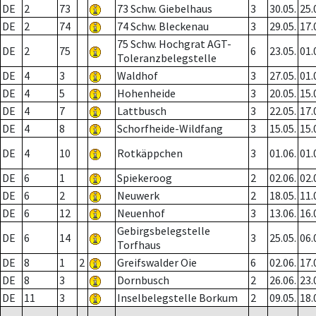
DE
2
73
73 Schw. Giebelhaus
3
30.05.
25.
DE
2
74
74 Schw. Bleckenau
3
29.05.
17.
75 Schw. Hochgrat AGT-
DE
2
75
6
23.05.
01.
Toleranzbelegstelle
DE
4
3
Waldhof
3
27.05.
01.
DE
4
5
Hohenheide
3
20.05.
15.
DE
4
7
Lattbusch
3
22.05.
17.
DE
4
8
Schorfheide-Wildfang
3
15.05.
15.
DE
4
10
Rotkäppchen
3
01.06.
01.
DE
6
1
Spiekeroog
2
02.06.
02.
DE
6
2
Neuwerk
2
18.05.
11.
DE
6
12
Neuenhof
3
13.06.
16.
Gebirgsbelegstelle
DE
6
14
3
25.05.
06.
Torfhaus
DE
8
1
2
Greifswalder Oie
6
02.06.
17.
DE
8
3
Dornbusch
2
26.06.
23.
DE
11
3
Inselbelegstelle Borkum
2
09.05.
18.