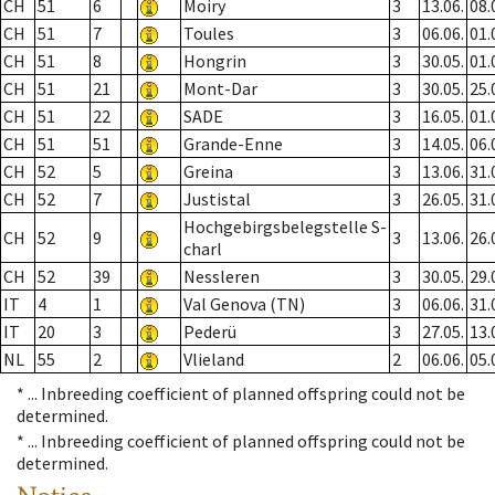
CH
51
6
Moiry
3
13.06.
08.
CH
51
7
Toules
3
06.06.
01.
CH
51
8
Hongrin
3
30.05.
01.
CH
51
21
Mont-Dar
3
30.05.
25.
CH
51
22
SADE
3
16.05.
01.
CH
51
51
Grande-Enne
3
14.05.
06.
CH
52
5
Greina
3
13.06.
31.
CH
52
7
Justistal
3
26.05.
31.
Hochgebirgsbelegstelle S-
CH
52
9
3
13.06.
26.
charl
CH
52
39
Nessleren
3
30.05.
29.
IT
4
1
Val Genova (TN)
3
06.06.
31.
IT
20
3
Pederü
3
27.05.
13.
NL
55
2
Vlieland
2
06.06.
05.
* ...
Inbreeding coefficient of planned offspring could not be
determined.
* ...
Inbreeding coefficient of planned offspring could not be
determined.