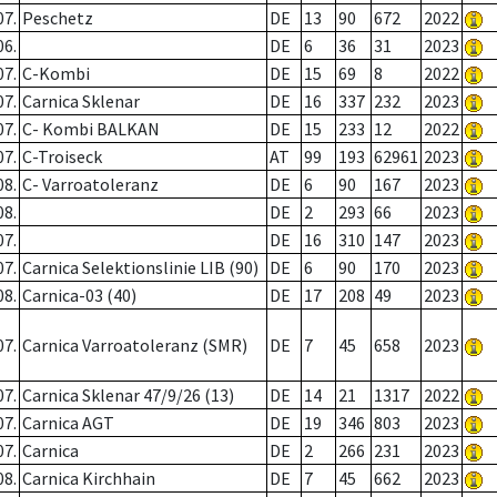
07.
Peschetz
DE
13
90
672
2022
06.
DE
6
36
31
2023
07.
C-Kombi
DE
15
69
8
2022
07.
Carnica Sklenar
DE
16
337
232
2023
07.
C- Kombi BALKAN
DE
15
233
12
2022
07.
C-Troiseck
AT
99
193
62961
2023
08.
C- Varroatoleranz
DE
6
90
167
2023
08.
DE
2
293
66
2023
07.
DE
16
310
147
2023
07.
Carnica Selektionslinie LIB (90)
DE
6
90
170
2023
08.
Carnica-03 (40)
DE
17
208
49
2023
07.
Carnica Varroatoleranz (SMR)
DE
7
45
658
2023
07.
Carnica Sklenar 47/9/26 (13)
DE
14
21
1317
2022
07.
Carnica AGT
DE
19
346
803
2023
07.
Carnica
DE
2
266
231
2023
08.
Carnica Kirchhain
DE
7
45
662
2023