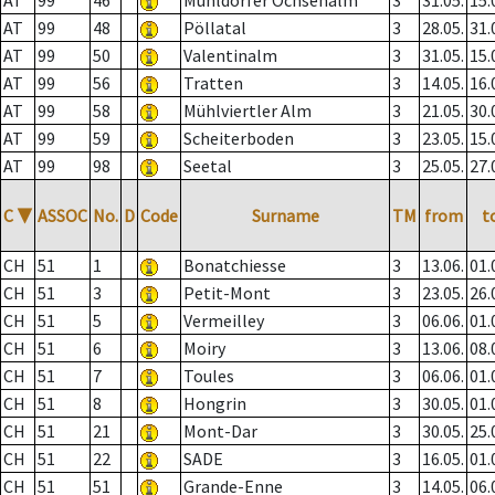
AT
99
46
Mühldorfer Ochsenalm
3
31.05.
15.
AT
99
48
Pöllatal
3
28.05.
31.
AT
99
50
Valentinalm
3
31.05.
15.
AT
99
56
Tratten
3
14.05.
16.
AT
99
58
Mühlviertler Alm
3
21.05.
30.
AT
99
59
Scheiterboden
3
23.05.
15.
AT
99
98
Seetal
3
25.05.
27.
C
▼
ASSOC
No.
D
Code
Surname
TM
from
t
CH
51
1
Bonatchiesse
3
13.06.
01.
CH
51
3
Petit-Mont
3
23.05.
26.
CH
51
5
Vermeilley
3
06.06.
01.
CH
51
6
Moiry
3
13.06.
08.
CH
51
7
Toules
3
06.06.
01.
CH
51
8
Hongrin
3
30.05.
01.
CH
51
21
Mont-Dar
3
30.05.
25.
CH
51
22
SADE
3
16.05.
01.
CH
51
51
Grande-Enne
3
14.05.
06.