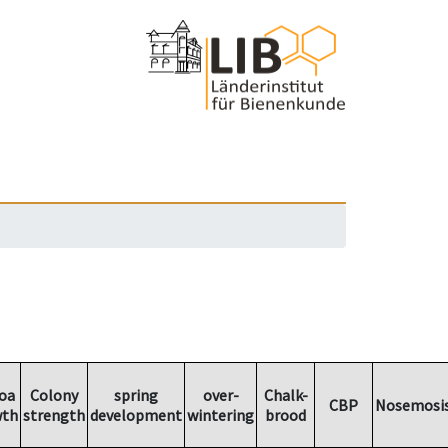
oa
Colony
spring
over-
Chalk-
CBP
Nosemosi
wth
strength
development
wintering
brood