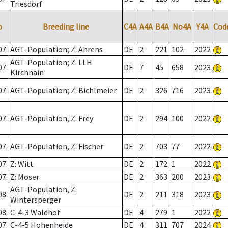
Triesdorf
o
Breeding line
C4A
A4A
B4A
No4A
Y4A
Cod
07.
AGT-Population; Z: Ahrens
DE
2
221
102
2022
AGT-Population; Z: LLH
07.
DE
7
45
658
2023
Kirchhain
07.
AGT-Population; Z: Bichlmeier
DE
2
326
716
2023
07.
AGT-Population, Z: Frey
DE
2
294
100
2022
07.
AGT-Population, Z: Fischer
DE
2
703
77
2022
07.
Z: Witt
DE
2
172
1
2022
07.
Z: Moser
DE
2
363
200
2023
AGT-Population, Z:
08.
DE
2
211
318
2023
Wintersperger
08.
C-4-3 Waldhof
DE
4
279
1
2022
07.
C-4-5 Hohenheide
DE
4
311
707
2024