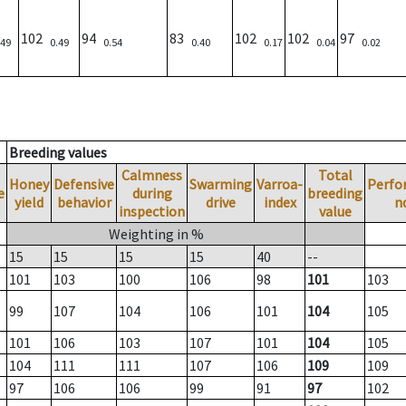
102
94
83
102
102
97
.49
0.49
0.54
0.40
0.17
0.04
0.02
Breeding values
Calmness
Total
Honey
Defensive
Swarming
Varroa-
Perfo
e
during
breeding
yield
behavior
drive
index
n
inspection
value
Weighting in %
15
15
15
15
40
--
101
103
100
106
98
101
103
99
107
104
106
101
104
105
101
106
103
107
101
104
105
104
111
111
107
106
109
109
97
106
106
99
91
97
102