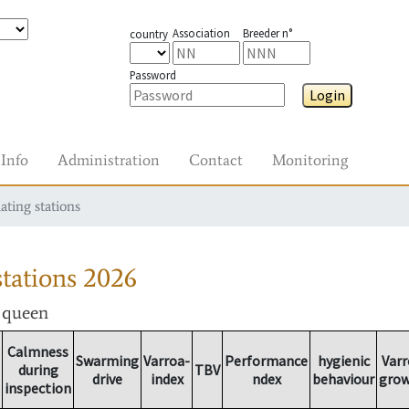
Association
Breeder n°
country
Password
Login
Info
Administration
Contact
Monitoring
ating stations
tations
2026
r queen
Calmness
Swarming
Varroa-
Performance
hygienic
Varr
during
TBV
drive
index
ndex
behaviour
gro
inspection