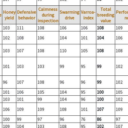
Calmness
Total
Honey
Defensive
Swarming
Varroa-
Perfo
e
during
breeding
yield
behavior
drive
index
n
inspection
value
103
111
108
106
106
108
109
102
108
106
104
101
104
106
103
107
108
110
105
108
108
101
103
103
99
95
99
102
96
107
108
96
96
99
102
101
106
105
104
95
100
105
103
101
99
104
96
100
102
106
109
109
108
101
107
109
100
99
97
96
76
86
97
109
104
103
108
95
102
107