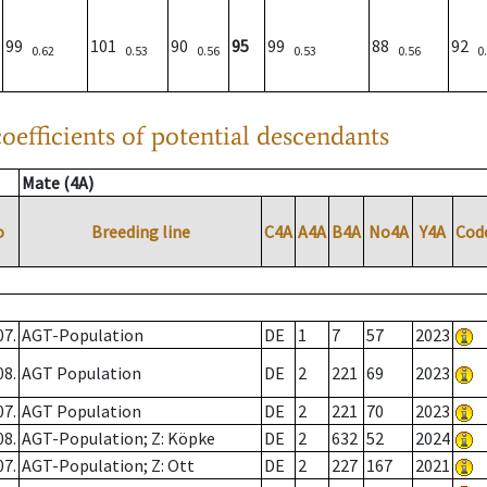
99
101
90
95
99
88
92
0.62
0.53
0.56
0.53
0.56
0
oefficients of potential descendants
Mate (4A)
o
Breeding line
C4A
A4A
B4A
No4A
Y4A
Cod
07.
AGT-Population
DE
1
7
57
2023
08.
AGT Population
DE
2
221
69
2023
07.
AGT Population
DE
2
221
70
2023
08.
AGT-Population; Z: Köpke
DE
2
632
52
2024
07.
AGT-Population; Z: Ott
DE
2
227
167
2021