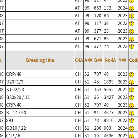
08.
AT
99
117
4
2023
07.
AT
99
663
132
2024
08.
AT
99
120
84
2023
07.
AT
99
117
38
2023
07.
AT
99
377
23
2023
08.
AT
99
671
85
2023
07.
AT
99
377
74
2023
o
Breeding line
C4A
A4A
B4A
No4A
Y4A
Cod
08.
CRP/48
CH
52
707
40
2023
07.
B20F1/3
CH
51
45
1893
2023
08.
KT02/23
CH
51
152
5652
2022
08.
B20x30 / 11
CH
51
36
3427
2022
08.
CRP/48
CH
52
707
40
2023
08.
KL 14 / 50
CH
51
91
4677
2023
07.
S91
CH
51
78
9810
2023
08.
GB10 / 22
CH
51
206
903
2024
06.
01P / 6
CH
51
10
4636
2023