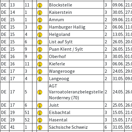
DE
13
11
Blockstelle
3
09.06.
21.
DE
14
1
Kaiserstein
3
30.05.
27.
DE
15
1
Amrum
2
09.06.
21.
DE
15
3
Hamburger Hallig
2
06.06.
11.
DE
15
4
Helgoland
2
13.05.
31.
DE
15
6
List auf Sylt
2
26.05.
20.
DE
15
9
Puan Klent / Sylt
2
26.05.
15.
DE
16
9
Oberhof
3
30.05.
01.
DE
16
11
Kieferle
3
06.06.
25.
DE
17
3
Wangerooge
2
24.05.
29.
DE
17
4
Langeoog
2
31.05.
09.
AGT
DE
17
5
Varroatoleranzbelegstelle
2
24.05.
26.
Norderney (70)
DE
17
6
Juist
2
25.05.
26.
DE
19
51
Eisbachtal
3
15.05.
21.
DE
19
52
Hasental
3
15.05.
17.
DE
41
1
Sächsische Schweiz
6
31.05.
05.