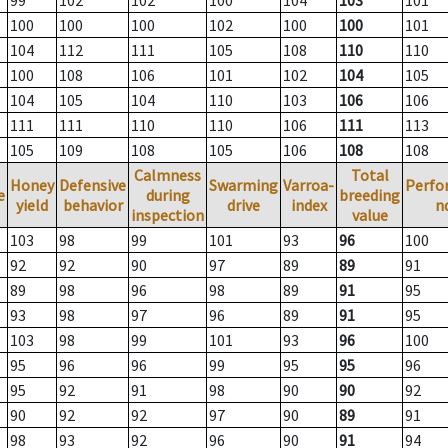
99
102
102
100
104
103
101
100
100
100
102
100
100
101
104
112
111
105
108
110
110
100
108
106
101
102
104
105
104
105
104
110
103
106
106
111
111
110
110
106
111
113
105
109
108
105
106
108
108
Calmness
Total
Honey
Defensive
Swarming
Varroa-
Perfo
e
during
breeding
yield
behavior
drive
index
n
inspection
value
103
98
99
101
93
96
100
92
92
90
97
89
89
91
89
98
96
98
89
91
95
93
98
97
96
89
91
95
103
98
99
101
93
96
100
95
96
96
99
95
95
96
95
92
91
98
90
90
92
90
92
92
97
90
89
91
98
93
92
96
90
91
94