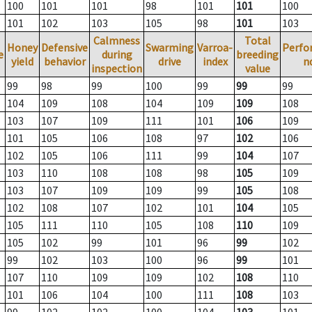
100
101
101
98
101
101
100
101
102
103
105
98
101
103
Calmness
Total
Honey
Defensive
Swarming
Varroa-
Perfo
e
during
breeding
yield
behavior
drive
index
n
inspection
value
99
98
99
100
99
99
99
104
109
108
104
109
109
108
103
107
109
111
101
106
109
101
105
106
108
97
102
106
102
105
106
111
99
104
107
103
110
108
108
98
105
109
103
107
109
109
99
105
108
102
108
107
102
101
104
105
105
111
110
105
108
110
109
105
102
99
101
96
99
102
99
102
103
100
96
99
101
107
110
109
109
102
108
110
101
106
104
100
111
108
103