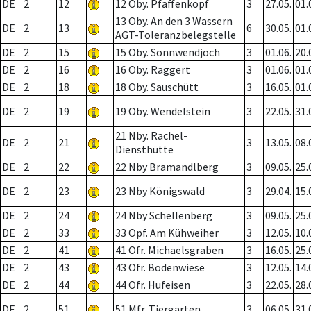
DE
2
12
12 Oby. Pfaffenkopf
3
27.05.
01.
13 Oby. An den 3 Wassern
DE
2
13
6
30.05.
01.
AGT-Toleranzbelegstelle
DE
2
15
15 Oby. Sonnwendjoch
3
01.06.
20.
DE
2
16
16 Oby. Raggert
3
01.06.
01.
DE
2
18
18 Oby. Sauschütt
3
16.05.
01.
DE
2
19
19 Oby. Wendelstein
3
22.05.
31.
21 Nby. Rachel-
DE
2
21
3
13.05.
08.
Diensthütte
DE
2
22
22 Nby Bramandlberg
3
09.05.
25.
DE
2
23
23 Nby Königswald
3
29.04.
15.
DE
2
24
24 Nby Schellenberg
3
09.05.
25.
DE
2
33
33 Opf. Am Kühweiher
3
12.05.
10.
DE
2
41
41 Ofr. Michaelsgraben
3
16.05.
25.
DE
2
43
43 Ofr. Bodenwiese
3
12.05.
14.
DE
2
44
44 Ofr. Hufeisen
3
22.05.
28.
DE
2
51
51 Mfr. Tiergarten
3
06.05.
31.