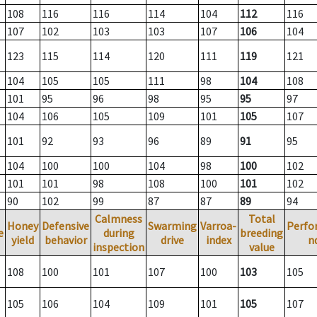
108
116
116
114
104
112
116
107
102
103
103
107
106
104
123
115
114
120
111
119
121
104
105
105
111
98
104
108
101
95
96
98
95
95
97
104
106
105
109
101
105
107
101
92
93
96
89
91
95
104
100
100
104
98
100
102
101
101
98
108
100
101
102
90
102
99
87
87
89
94
Calmness
Total
Honey
Defensive
Swarming
Varroa-
Perfo
e
during
breeding
yield
behavior
drive
index
n
inspection
value
108
100
101
107
100
103
105
105
106
104
109
101
105
107