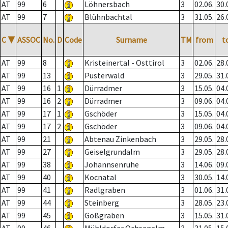
AT
99
6
Löhnersbach
3
02.06.
30.
AT
99
7
Blühnbachtal
3
31.05.
26.
C
▼
ASSOC
No.
D
Code
Surname
TM
from
t
AT
99
8
Kristeinertal - Osttirol
3
02.06.
28.
AT
99
13
Pusterwald
3
29.05.
31.
AT
99
16
1
Dürradmer
3
15.05.
04.
AT
99
16
2
Dürradmer
3
09.06.
04.
AT
99
17
1
Gschöder
3
15.05.
04.
AT
99
17
2
Gschöder
3
09.06.
04.
AT
99
21
Abtenau Zinkenbach
3
29.05.
28.
AT
99
27
Geiselgrundalm
3
29.05.
28.
AT
99
38
Johannsenruhe
3
14.06.
09.
AT
99
40
Kocnatal
3
30.05.
14.
AT
99
41
Radlgraben
3
01.06.
31.
AT
99
44
Steinberg
3
28.05.
23.
AT
99
45
Gößgraben
3
15.05.
31.