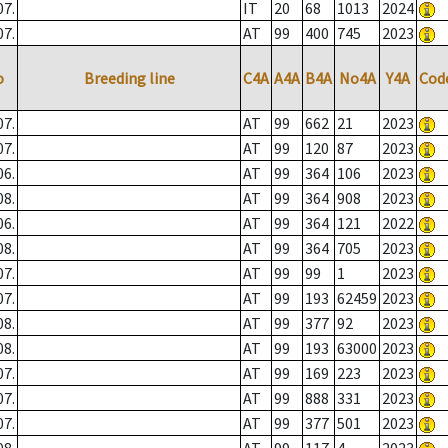
07.
IT
20
68
1013
2024
07.
AT
99
400
745
2023
o
Breeding line
C4A
A4A
B4A
No4A
Y4A
Cod
07.
AT
99
662
21
2023
07.
AT
99
120
87
2023
06.
AT
99
364
106
2023
08.
AT
99
364
908
2023
06.
AT
99
364
121
2022
08.
AT
99
364
705
2023
07.
AT
99
99
1
2023
07.
AT
99
193
62459
2023
08.
AT
99
377
92
2023
08.
AT
99
193
63000
2023
07.
AT
99
169
223
2023
07.
AT
99
888
331
2023
07.
AT
99
377
501
2023