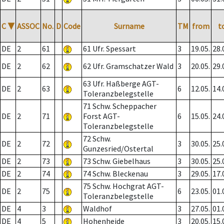
C
▼
ASSOC
No.
D
Code
Surname
TM
from
t
DE
2
61
61 Ufr. Spessart
3
19.05.
28.
DE
2
62
62 Ufr. Gramschatzer Wald
3
20.05.
29.
63 Ufr. Haßberge AGT-
DE
2
63
6
12.05.
14.
Toleranzbelegstelle
71 Schw. Scheppacher
DE
2
71
Forst AGT-
6
15.05.
24.
Toleranzbelegstelle
72 Schw.
DE
2
72
3
30.05.
25.
Gunzesried/Ostertal
DE
2
73
73 Schw. Giebelhaus
3
30.05.
25.
DE
2
74
74 Schw. Bleckenau
3
29.05.
17.
75 Schw. Hochgrat AGT-
DE
2
75
6
23.05.
01.
Toleranzbelegstelle
DE
4
3
Waldhof
3
27.05.
01.
DE
4
5
Hohenheide
3
20.05.
15.