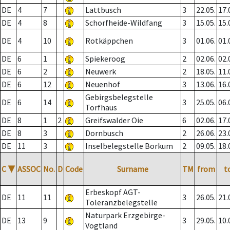
DE
4
7
Lattbusch
3
22.05.
17.
DE
4
8
Schorfheide-Wildfang
3
15.05.
15.
DE
4
10
Rotkäppchen
3
01.06.
01.
DE
6
1
Spiekeroog
2
02.06.
02.
DE
6
2
Neuwerk
2
18.05.
11.
DE
6
12
Neuenhof
3
13.06.
16.
Gebirgsbelegstelle
DE
6
14
3
25.05.
06.
Torfhaus
DE
8
1
2
Greifswalder Oie
6
02.06.
17.
DE
8
3
Dornbusch
2
26.06.
23.
DE
11
3
Inselbelegstelle Borkum
2
09.05.
18.
C
▼
ASSOC
No.
D
Code
Surname
TM
from
t
Erbeskopf AGT-
DE
11
11
3
26.05.
21.
Toleranzbelegstelle
Naturpark Erzgebirge-
DE
13
9
3
29.05.
10.
Vogtland