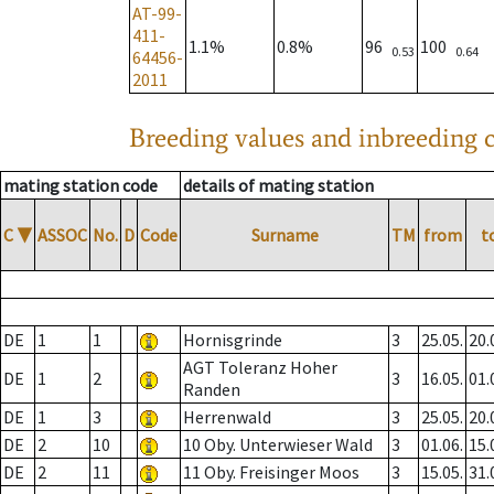
AT-99-
411-
1.1%
0.8%
96
100
0.53
0.64
64456-
2011
Breeding values and inbreeding c
mating station code
details of mating station
C
▼
ASSOC
No.
D
Code
Surname
TM
from
t
DE
1
1
Hornisgrinde
3
25.05.
20.
AGT Toleranz Hoher
DE
1
2
3
16.05.
01.
Randen
DE
1
3
Herrenwald
3
25.05.
20.
DE
2
10
10 Oby. Unterwieser Wald
3
01.06.
15.
DE
2
11
11 Oby. Freisinger Moos
3
15.05.
31.