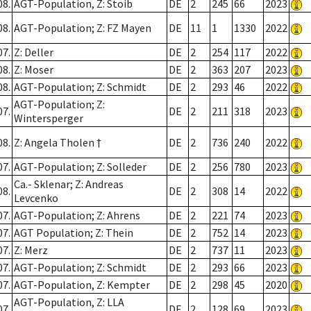
08.
AGT-Population, Z: Stoib
DE
2
245
66
2023
08.
AGT-Population; Z: FZ Mayen
DE
11
1
1330
2022
07.
Z: Deller
DE
2
254
117
2022
08.
Z: Moser
DE
2
363
207
2023
08.
AGT-Population; Z: Schmidt
DE
2
293
46
2022
AGT-Population; Z:
07.
DE
2
211
318
2023
Wintersperger
08.
Z: Angela Tholen †
DE
2
736
240
2022
07.
AGT-Population; Z: Solleder
DE
2
256
780
2023
Ca.- Sklenar; Z: Andreas
08.
DE
2
308
14
2022
Levcenko
07.
AGT-Population; Z: Ahrens
DE
2
221
74
2023
07.
AGT Population; Z: Thein
DE
2
752
14
2023
07.
Z: Merz
DE
2
737
11
2023
07.
AGT-Population; Z: Schmidt
DE
2
293
66
2023
07.
AGT-Population, Z: Kempter
DE
2
298
45
2020
AGT-Population, Z: LLA
07.
DE
2
128
69
2023