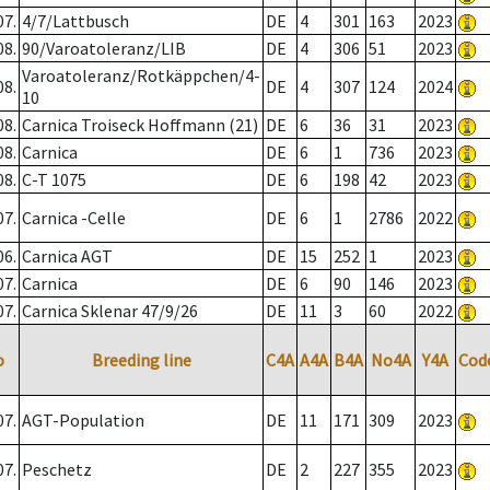
07.
4/7/Lattbusch
DE
4
301
163
2023
08.
90/Varoatoleranz/LIB
DE
4
306
51
2023
Varoatoleranz/Rotkäppchen/4-
08.
DE
4
307
124
2024
10
08.
Carnica Troiseck Hoffmann (21)
DE
6
36
31
2023
08.
Carnica
DE
6
1
736
2023
08.
C-T 1075
DE
6
198
42
2023
07.
Carnica -Celle
DE
6
1
2786
2022
06.
Carnica AGT
DE
15
252
1
2023
07.
Carnica
DE
6
90
146
2023
07.
Carnica Sklenar 47/9/26
DE
11
3
60
2022
o
Breeding line
C4A
A4A
B4A
No4A
Y4A
Cod
07.
AGT-Population
DE
11
171
309
2023
07.
Peschetz
DE
2
227
355
2023