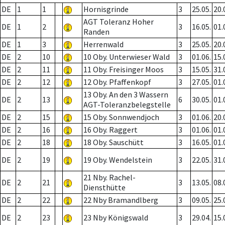
DE
1
1
Hornisgrinde
3
25.05.
20.
AGT Toleranz Hoher
DE
1
2
3
16.05.
01.
Randen
DE
1
3
Herrenwald
3
25.05.
20.
DE
2
10
10 Oby. Unterwieser Wald
3
01.06.
15.
DE
2
11
11 Oby. Freisinger Moos
3
15.05.
31.
DE
2
12
12 Oby. Pfaffenkopf
3
27.05.
01.
13 Oby. An den 3 Wassern
DE
2
13
6
30.05.
01.
AGT-Toleranzbelegstelle
DE
2
15
15 Oby. Sonnwendjoch
3
01.06.
20.
DE
2
16
16 Oby. Raggert
3
01.06.
01.
DE
2
18
18 Oby. Sauschütt
3
16.05.
01.
DE
2
19
19 Oby. Wendelstein
3
22.05.
31.
21 Nby. Rachel-
DE
2
21
3
13.05.
08.
Diensthütte
DE
2
22
22 Nby Bramandlberg
3
09.05.
25.
DE
2
23
23 Nby Königswald
3
29.04.
15.