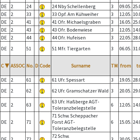
DE
2
24
24 Nby Schellenberg
3
09.05.
25.
DE
2
33
33 Opf. Am Kühweiher
3
12.05.
10.
DE
2
41
41 Ofr. Michaelsgraben
3
16.05.
25.
DE
2
43
43 Ofr. Bodenwiese
3
12.05.
14.
DE
2
44
44 Ofr. Hufeisen
3
22.05.
28.
DE
2
51
51 Mfr. Tiergarten
3
06.05.
31.
C
▼
ASSOC
No.
D
Code
Surname
TM
from
t
DE
2
61
61 Ufr. Spessart
3
19.05.
28.
DE
2
62
62 Ufr. Gramschatzer Wald
3
20.05.
29.
63 Ufr. Haßberge AGT-
DE
2
63
6
12.05.
14.
Toleranzbelegstelle
71 Schw. Scheppacher
DE
2
71
Forst AGT-
6
15.05.
24.
Toleranzbelegstelle
72 Schw.
DE
2
72
3
30.05.
25.