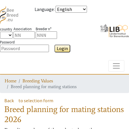
Language
:
Association
Breeder n°
country
Password
Login
Toggle
Home
Breeding Values
Breed planning for mating stations
Back
to selection form
Breed planning for mating stations
2026