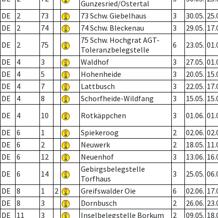
Gunzesried/Ostertal
DE
2
73
73 Schw. Giebelhaus
3
30.05.
25.
DE
2
74
74 Schw. Bleckenau
3
29.05.
17.
75 Schw. Hochgrat AGT-
DE
2
75
6
23.05.
01.
Toleranzbelegstelle
DE
4
3
Waldhof
3
27.05.
01.
DE
4
5
Hohenheide
3
20.05.
15.
DE
4
7
Lattbusch
3
22.05.
17.
DE
4
8
Schorfheide-Wildfang
3
15.05.
15.
DE
4
10
Rotkäppchen
3
01.06.
01.
DE
6
1
Spiekeroog
2
02.06.
02.
DE
6
2
Neuwerk
2
18.05.
11.
DE
6
12
Neuenhof
3
13.06.
16.
Gebirgsbelegstelle
DE
6
14
3
25.05.
06.
Torfhaus
DE
8
1
2
Greifswalder Oie
6
02.06.
17.
DE
8
3
Dornbusch
2
26.06.
23.
DE
11
3
Inselbelegstelle Borkum
2
09.05.
18.