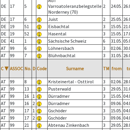
AGT
DE
17
5
Varroatoleranzbelegstelle
2
24.05.
26.
Norderney (70)
DE
17
6
Juist
2
25.05.
26.
DE
19
51
Eisbachtal
3
15.05.
21.
DE
19
52
Hasental
3
15.05.
17.
DE
41
1
Sächsische Schweiz
6
31.05.
05.
AT
99
6
Löhnersbach
3
02.06.
30.
AT
99
7
Blühnbachtal
3
31.05.
26.
C
▼
ASSOC
No.
D
Code
Surname
TM
from
t
AT
99
8
Kristeinertal - Osttirol
3
02.06.
28.
AT
99
13
Pusterwald
3
29.05.
31.
AT
99
16
1
Dürradmer
3
15.05.
04.
AT
99
16
2
Dürradmer
3
09.06.
04.
AT
99
17
1
Gschöder
3
15.05.
04.
AT
99
17
2
Gschöder
3
09.06.
04.
AT
99
21
Abtenau Zinkenbach
3
29.05.
28.