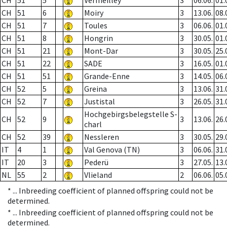
CH
51
5
Vermeilley
3
06.06.
01.
CH
51
6
Moiry
3
13.06.
08.
CH
51
7
Toules
3
06.06.
01.
CH
51
8
Hongrin
3
30.05.
01.
CH
51
21
Mont-Dar
3
30.05.
25.
CH
51
22
SADE
3
16.05.
01.
CH
51
51
Grande-Enne
3
14.05.
06.
CH
52
5
Greina
3
13.06.
31.
CH
52
7
Justistal
3
26.05.
31.
Hochgebirgsbelegstelle S-
CH
52
9
3
13.06.
26.
charl
CH
52
39
Nessleren
3
30.05.
29.
IT
4
1
Val Genova (TN)
3
06.06.
31.
IT
20
3
Pederü
3
27.05.
13.
NL
55
2
Vlieland
2
06.06.
05.
* ...
Inbreeding coefficient of planned offspring could not be
determined.
* ...
Inbreeding coefficient of planned offspring could not be
determined.