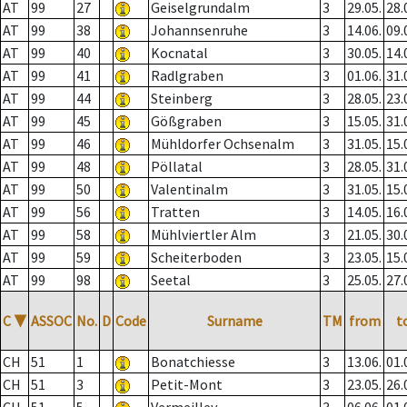
AT
99
27
Geiselgrundalm
3
29.05.
28.
AT
99
38
Johannsenruhe
3
14.06.
09.
AT
99
40
Kocnatal
3
30.05.
14.
AT
99
41
Radlgraben
3
01.06.
31.
AT
99
44
Steinberg
3
28.05.
23.
AT
99
45
Gößgraben
3
15.05.
31.
AT
99
46
Mühldorfer Ochsenalm
3
31.05.
15.
AT
99
48
Pöllatal
3
28.05.
31.
AT
99
50
Valentinalm
3
31.05.
15.
AT
99
56
Tratten
3
14.05.
16.
AT
99
58
Mühlviertler Alm
3
21.05.
30.
AT
99
59
Scheiterboden
3
23.05.
15.
AT
99
98
Seetal
3
25.05.
27.
C
▼
ASSOC
No.
D
Code
Surname
TM
from
t
CH
51
1
Bonatchiesse
3
13.06.
01.
CH
51
3
Petit-Mont
3
23.05.
26.