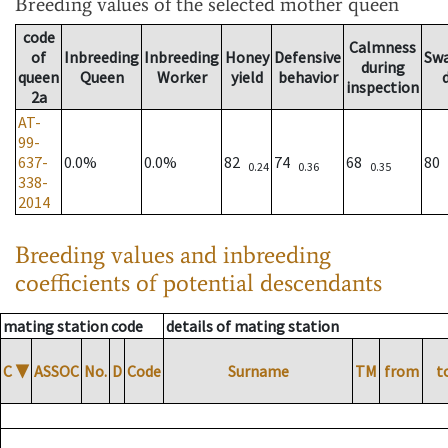
Breeding values
of the selected mother queen
code
Calmness
of
Inbreeding
Inbreeding
Honey
Defensive
Sw
during
queen
Queen
Worker
yield
behavior
inspection
2a
AT-
99-
637-
0.0%
0.0%
82
74
68
80
0.24
0.36
0.35
338-
2014
Breeding values and inbreeding
coefficients of potential descendants
mating station code
details of mating station
C
▼
ASSOC
No.
D
Code
Surname
TM
from
t