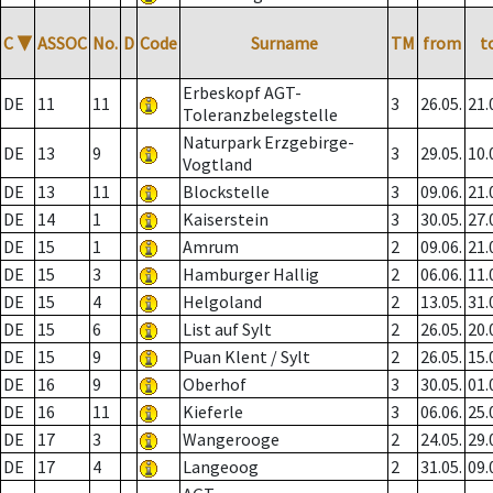
C
▼
ASSOC
No.
D
Code
Surname
TM
from
t
Erbeskopf AGT-
DE
11
11
3
26.05.
21.
Toleranzbelegstelle
Naturpark Erzgebirge-
DE
13
9
3
29.05.
10.
Vogtland
DE
13
11
Blockstelle
3
09.06.
21.
DE
14
1
Kaiserstein
3
30.05.
27.
DE
15
1
Amrum
2
09.06.
21.
DE
15
3
Hamburger Hallig
2
06.06.
11.
DE
15
4
Helgoland
2
13.05.
31.
DE
15
6
List auf Sylt
2
26.05.
20.
DE
15
9
Puan Klent / Sylt
2
26.05.
15.
DE
16
9
Oberhof
3
30.05.
01.
DE
16
11
Kieferle
3
06.06.
25.
DE
17
3
Wangerooge
2
24.05.
29.
DE
17
4
Langeoog
2
31.05.
09.