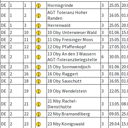
DE
1
1
Hornisgrinde
3
25.05.
20.
AGT Toleranz Hoher
DE
1
2
3
16.05.
01.
Randen
DE
1
3
Herrenwald
3
25.05.
20.
DE
2
10
10 Oby. Unterwieser Wald
3
01.06.
15.
DE
2
11
11 Oby. Freisinger Moos
3
15.05.
31.
DE
2
12
12 Oby. Pfaffenkopf
3
27.05.
01.
13 Oby. An den 3 Wassern
DE
2
13
6
30.05.
01.
AGT-Toleranzbelegstelle
DE
2
15
15 Oby. Sonnwendjoch
3
01.06.
20.
DE
2
16
16 Oby. Raggert
3
01.06.
01.
DE
2
18
18 Oby. Sauschütt
3
16.05.
01.
DE
2
19
19 Oby. Wendelstein
3
22.05.
31.
21 Nby. Rachel-
DE
2
21
3
13.05.
08.
Diensthütte
DE
2
22
22 Nby Bramandlberg
3
09.05.
25.
DE
2
23
23 Nby Königswald
3
29.04.
15.