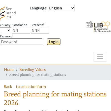
Language
:
Association
Breeder n°
country
Password
Login
Toggle
Home
Breeding Values
Breed planning for mating stations
Back
to selection form
Breed planning for mating stations
2026