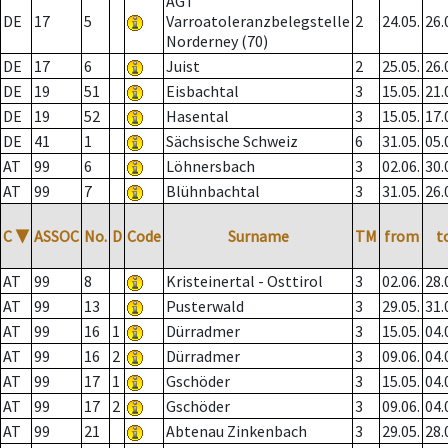
AGT
DE
17
5
Varroatoleranzbelegstelle
2
24.05.
26.
Norderney (70)
DE
17
6
Juist
2
25.05.
26.
DE
19
51
Eisbachtal
3
15.05.
21.
DE
19
52
Hasental
3
15.05.
17.
DE
41
1
Sächsische Schweiz
6
31.05.
05.
AT
99
6
Löhnersbach
3
02.06.
30.
AT
99
7
Blühnbachtal
3
31.05.
26.
C
▼
ASSOC
No.
D
Code
Surname
TM
from
t
AT
99
8
Kristeinertal - Osttirol
3
02.06.
28.
AT
99
13
Pusterwald
3
29.05.
31.
AT
99
16
1
Dürradmer
3
15.05.
04.
AT
99
16
2
Dürradmer
3
09.06.
04.
AT
99
17
1
Gschöder
3
15.05.
04.
AT
99
17
2
Gschöder
3
09.06.
04.
AT
99
21
Abtenau Zinkenbach
3
29.05.
28.