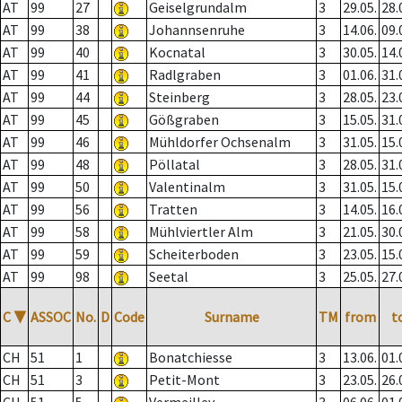
AT
99
27
Geiselgrundalm
3
29.05.
28.
AT
99
38
Johannsenruhe
3
14.06.
09.
AT
99
40
Kocnatal
3
30.05.
14.
AT
99
41
Radlgraben
3
01.06.
31.
AT
99
44
Steinberg
3
28.05.
23.
AT
99
45
Gößgraben
3
15.05.
31.
AT
99
46
Mühldorfer Ochsenalm
3
31.05.
15.
AT
99
48
Pöllatal
3
28.05.
31.
AT
99
50
Valentinalm
3
31.05.
15.
AT
99
56
Tratten
3
14.05.
16.
AT
99
58
Mühlviertler Alm
3
21.05.
30.
AT
99
59
Scheiterboden
3
23.05.
15.
AT
99
98
Seetal
3
25.05.
27.
C
▼
ASSOC
No.
D
Code
Surname
TM
from
t
CH
51
1
Bonatchiesse
3
13.06.
01.
CH
51
3
Petit-Mont
3
23.05.
26.