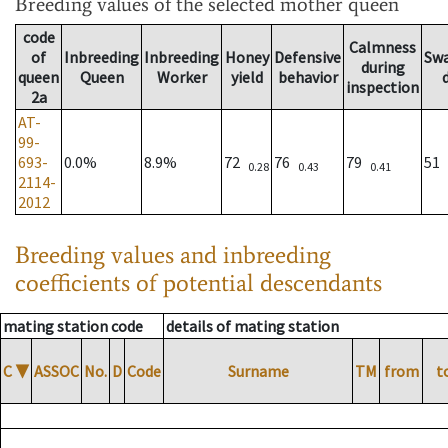
Breeding values
of the selected mother queen
code
Calmness
of
Inbreeding
Inbreeding
Honey
Defensive
Sw
during
queen
Queen
Worker
yield
behavior
inspection
2a
AT-
99-
693-
0.0%
8.9%
72
76
79
51
0.28
0.43
0.41
2114-
2012
Breeding values and inbreeding
coefficients of potential descendants
mating station code
details of mating station
C
▼
ASSOC
No.
D
Code
Surname
TM
from
t