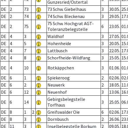
Gunzesried/Ostertal
DE
2
73
73 Schw. Giebelhaus
3
30.05.
25.
DE
2
74
74 Schw. Bleckenau
3
29.05.
17.
75 Schw. Hochgrat AGT-
DE
2
75
6
23.05.
01.
Toleranzbelegstelle
DE
4
3
Waldhof
3
27.05.
01.
DE
4
5
Hohenheide
3
20.05.
15.
DE
4
7
Lattbusch
3
22.05.
17.
DE
4
8
Schorfheide-Wildfang
3
15.05.
15.
DE
4
10
Rotkäppchen
3
01.06.
01.
DE
6
1
Spiekeroog
2
02.06.
02.
DE
6
2
Neuwerk
2
18.05.
11.
DE
6
12
Neuenhof
3
13.06.
16.
Gebirgsbelegstelle
DE
6
14
3
25.05.
06.
Torfhaus
DE
8
1
2
Greifswalder Oie
6
02.06.
17.
DE
8
3
Dornbusch
2
26.06.
23.
DE
11
3
Inselbelegstelle Borkum
2
09.05.
18.