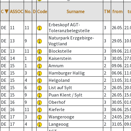
C
▼
ASSOC
No.
D
Code
Surname
TM
from
t
Erbeskopf AGT-
DE
11
11
3
26.05.
21.
Toleranzbelegstelle
Naturpark Erzgebirge-
DE
13
9
3
29.05.
10.
Vogtland
DE
13
11
Blockstelle
3
09.06.
21.
DE
14
1
Kaiserstein
3
30.05.
27.
DE
15
1
Amrum
2
09.06.
21.
DE
15
3
Hamburger Hallig
2
06.06.
11.
DE
15
4
Helgoland
2
13.05.
31.
DE
15
6
List auf Sylt
2
26.05.
20.
DE
15
9
Puan Klent / Sylt
2
26.05.
15.
DE
16
9
Oberhof
3
30.05.
01.
DE
16
11
Kieferle
3
06.06.
25.
DE
17
3
Wangerooge
2
24.05.
29.
DE
17
4
Langeoog
2
31.05.
09.