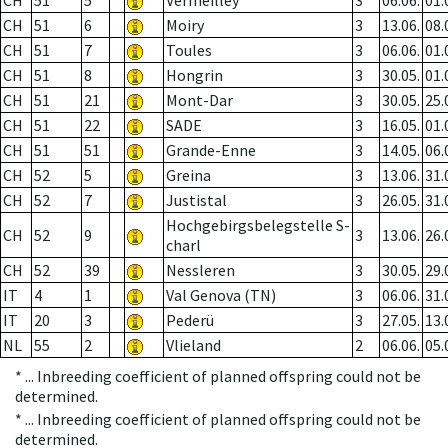
CH
51
5
Vermeilley
3
06.06.
01.
CH
51
6
Moiry
3
13.06.
08.
CH
51
7
Toules
3
06.06.
01.
CH
51
8
Hongrin
3
30.05.
01.
CH
51
21
Mont-Dar
3
30.05.
25.
CH
51
22
SADE
3
16.05.
01.
CH
51
51
Grande-Enne
3
14.05.
06.
CH
52
5
Greina
3
13.06.
31.
CH
52
7
Justistal
3
26.05.
31.
Hochgebirgsbelegstelle S-
CH
52
9
3
13.06.
26.
charl
CH
52
39
Nessleren
3
30.05.
29.
IT
4
1
Val Genova (TN)
3
06.06.
31.
IT
20
3
Pederü
3
27.05.
13.
NL
55
2
Vlieland
2
06.06.
05.
* ...
Inbreeding coefficient of planned offspring could not be
determined.
* ...
Inbreeding coefficient of planned offspring could not be
determined.