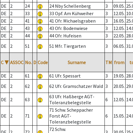
DE
2
24
24 Nby Schellenberg
3
09.05.
25.
DE
2
33
33 Opf. Am Kühweiher
3
12.05.
10.
DE
2
41
41 Ofr. Michaelsgraben
3
16.05.
25.
DE
2
43
43 Ofr. Bodenwiese
3
12.05.
14.
DE
2
44
44 Ofr. Hufeisen
3
22.05.
28.
DE
2
51
51 Mfr. Tiergarten
3
06.05.
31.
C
▼
ASSOC
No.
D
Code
Surname
TM
from
t
DE
2
61
61 Ufr. Spessart
3
19.05.
28.
DE
2
62
62 Ufr. Gramschatzer Wald
3
20.05.
29.
63 Ufr. Haßberge AGT-
DE
2
63
6
12.05.
14.
Toleranzbelegstelle
71 Schw. Scheppacher
DE
2
71
Forst AGT-
6
15.05.
24.
Toleranzbelegstelle
72 Schw.
DE
2
72
3
30.05.
25.