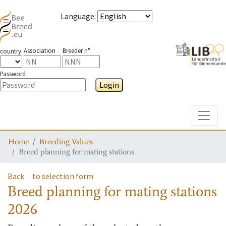
Language
:
Association
Breeder n°
country
Password
Login
Toggle
Home
Breeding Values
Breed planning for mating stations
Back
to selection form
Breed planning for mating stations
2026