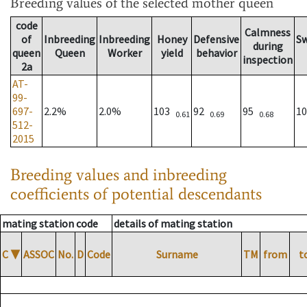
Breeding values
of the selected mother queen
code
Calmness
of
Inbreeding
Inbreeding
Honey
Defensive
S
during
queen
Queen
Worker
yield
behavior
inspection
2a
AT-
99-
697-
2.2%
2.0%
103
92
95
1
0.61
0.69
0.68
512-
2015
Breeding values and inbreeding
coefficients of potential descendants
mating station code
details of mating station
C
▼
ASSOC
No.
D
Code
Surname
TM
from
t