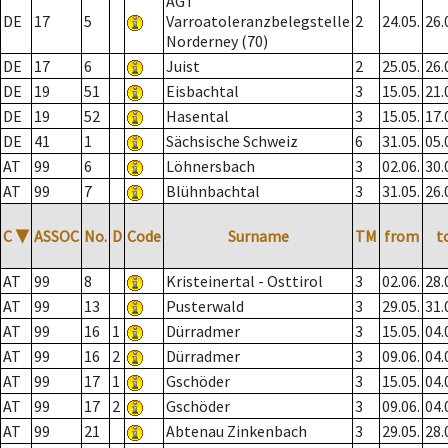
AGT
DE
17
5
Varroatoleranzbelegstelle
2
24.05.
26.
Norderney (70)
DE
17
6
Juist
2
25.05.
26.
DE
19
51
Eisbachtal
3
15.05.
21.
DE
19
52
Hasental
3
15.05.
17.
DE
41
1
Sächsische Schweiz
6
31.05.
05.
AT
99
6
Löhnersbach
3
02.06.
30.
AT
99
7
Blühnbachtal
3
31.05.
26.
C
▼
ASSOC
No.
D
Code
Surname
TM
from
t
AT
99
8
Kristeinertal - Osttirol
3
02.06.
28.
AT
99
13
Pusterwald
3
29.05.
31.
AT
99
16
1
Dürradmer
3
15.05.
04.
AT
99
16
2
Dürradmer
3
09.06.
04.
AT
99
17
1
Gschöder
3
15.05.
04.
AT
99
17
2
Gschöder
3
09.06.
04.
AT
99
21
Abtenau Zinkenbach
3
29.05.
28.