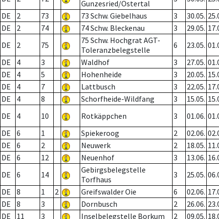
Gunzesried/Ostertal
DE
2
73
73 Schw. Giebelhaus
3
30.05.
25.
DE
2
74
74 Schw. Bleckenau
3
29.05.
17.
75 Schw. Hochgrat AGT-
DE
2
75
6
23.05.
01.
Toleranzbelegstelle
DE
4
3
Waldhof
3
27.05.
01.
DE
4
5
Hohenheide
3
20.05.
15.
DE
4
7
Lattbusch
3
22.05.
17.
DE
4
8
Schorfheide-Wildfang
3
15.05.
15.
DE
4
10
Rotkäppchen
3
01.06.
01.
DE
6
1
Spiekeroog
2
02.06.
02.
DE
6
2
Neuwerk
2
18.05.
11.
DE
6
12
Neuenhof
3
13.06.
16.
Gebirgsbelegstelle
DE
6
14
3
25.05.
06.
Torfhaus
DE
8
1
2
Greifswalder Oie
6
02.06.
17.
DE
8
3
Dornbusch
2
26.06.
23.
DE
11
3
Inselbelegstelle Borkum
2
09.05.
18.