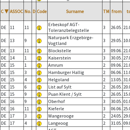
C
▼
ASSOC
No.
D
Code
Surname
TM
from
t
Erbeskopf AGT-
DE
11
11
3
26.05.
21.
Toleranzbelegstelle
Naturpark Erzgebirge-
DE
13
9
3
29.05.
10.
Vogtland
DE
13
11
Blockstelle
3
09.06.
21.
DE
14
1
Kaiserstein
3
30.05.
27.
DE
15
1
Amrum
2
09.06.
21.
DE
15
3
Hamburger Hallig
2
06.06.
11.
DE
15
4
Helgoland
2
13.05.
31.
DE
15
6
List auf Sylt
2
26.05.
20.
DE
15
9
Puan Klent / Sylt
2
26.05.
15.
DE
16
9
Oberhof
3
30.05.
01.
DE
16
11
Kieferle
3
06.06.
25.
DE
17
3
Wangerooge
2
24.05.
29.
DE
17
4
Langeoog
2
31.05.
09.