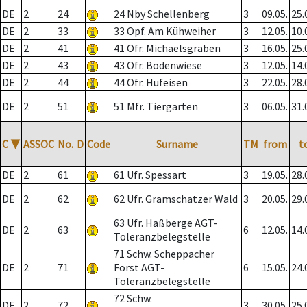
DE
2
24
24 Nby Schellenberg
3
09.05.
25.
DE
2
33
33 Opf. Am Kühweiher
3
12.05.
10.
DE
2
41
41 Ofr. Michaelsgraben
3
16.05.
25.
DE
2
43
43 Ofr. Bodenwiese
3
12.05.
14.
DE
2
44
44 Ofr. Hufeisen
3
22.05.
28.
DE
2
51
51 Mfr. Tiergarten
3
06.05.
31.
C
▼
ASSOC
No.
D
Code
Surname
TM
from
t
DE
2
61
61 Ufr. Spessart
3
19.05.
28.
DE
2
62
62 Ufr. Gramschatzer Wald
3
20.05.
29.
63 Ufr. Haßberge AGT-
DE
2
63
6
12.05.
14.
Toleranzbelegstelle
71 Schw. Scheppacher
DE
2
71
Forst AGT-
6
15.05.
24.
Toleranzbelegstelle
72 Schw.
DE
2
72
3
30.05.
25.