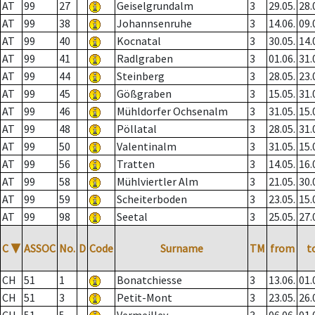
AT
99
27
Geiselgrundalm
3
29.05.
28.
AT
99
38
Johannsenruhe
3
14.06.
09.
AT
99
40
Kocnatal
3
30.05.
14.
AT
99
41
Radlgraben
3
01.06.
31.
AT
99
44
Steinberg
3
28.05.
23.
AT
99
45
Gößgraben
3
15.05.
31.
AT
99
46
Mühldorfer Ochsenalm
3
31.05.
15.
AT
99
48
Pöllatal
3
28.05.
31.
AT
99
50
Valentinalm
3
31.05.
15.
AT
99
56
Tratten
3
14.05.
16.
AT
99
58
Mühlviertler Alm
3
21.05.
30.
AT
99
59
Scheiterboden
3
23.05.
15.
AT
99
98
Seetal
3
25.05.
27.
C
▼
ASSOC
No.
D
Code
Surname
TM
from
t
CH
51
1
Bonatchiesse
3
13.06.
01.
CH
51
3
Petit-Mont
3
23.05.
26.