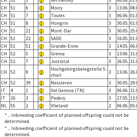
CH
51
5
Vermeilley
3
06.06.
01.
CH
51
6
Moiry
3
13.06.
08.
CH
51
7
Toules
3
06.06.
01.
CH
51
8
Hongrin
3
30.05.
01.
CH
51
21
Mont-Dar
3
30.05.
25.
CH
51
22
SADE
3
16.05.
01.
CH
51
51
Grande-Enne
3
14.05.
06.
CH
52
5
Greina
3
13.06.
31.
CH
52
7
Justistal
3
26.05.
31.
Hochgebirgsbelegstelle S-
CH
52
9
3
13.06.
26.
charl
CH
52
39
Nessleren
3
30.05.
29.
IT
4
1
Val Genova (TN)
3
06.06.
31.
IT
20
3
Pederü
3
27.05.
13.
NL
55
2
Vlieland
2
06.06.
05.
* ...
Inbreeding coefficient of planned offspring could not be
determined.
* ...
Inbreeding coefficient of planned offspring could not be
determined.