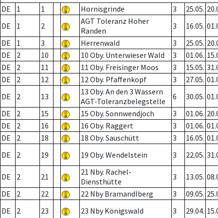
DE
1
1
Hornisgrinde
3
25.05.
20.
AGT Toleranz Hoher
DE
1
2
3
16.05.
01.
Randen
DE
1
3
Herrenwald
3
25.05.
20.
DE
2
10
10 Oby. Unterwieser Wald
3
01.06.
15.
DE
2
11
11 Oby. Freisinger Moos
3
15.05.
31.
DE
2
12
12 Oby. Pfaffenkopf
3
27.05.
01.
13 Oby. An den 3 Wassern
DE
2
13
6
30.05.
01.
AGT-Toleranzbelegstelle
DE
2
15
15 Oby. Sonnwendjoch
3
01.06.
20.
DE
2
16
16 Oby. Raggert
3
01.06.
01.
DE
2
18
18 Oby. Sauschütt
3
16.05.
01.
DE
2
19
19 Oby. Wendelstein
3
22.05.
31.
21 Nby. Rachel-
DE
2
21
3
13.05.
08.
Diensthütte
DE
2
22
22 Nby Bramandlberg
3
09.05.
25.
DE
2
23
23 Nby Königswald
3
29.04.
15.