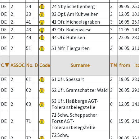
DE
2
24
24 Nby Schellenberg
3
09.05.
25.
DE
2
33
33 Opf. Am Kühweiher
3
12.05.
10.
DE
2
41
41 Ofr. Michaelsgraben
3
16.05.
25.
DE
2
43
43 Ofr. Bodenwiese
3
12.05.
14.
DE
2
44
44 Ofr. Hufeisen
3
22.05.
28.
DE
2
51
51 Mfr. Tiergarten
3
06.05.
31.
C
▼
ASSOC
No.
D
Code
Surname
TM
from
t
DE
2
61
61 Ufr. Spessart
3
19.05.
28.
DE
2
62
62 Ufr. Gramschatzer Wald
3
20.05.
29.
63 Ufr. Haßberge AGT-
DE
2
63
6
12.05.
14.
Toleranzbelegstelle
71 Schw. Scheppacher
DE
2
71
Forst AGT-
6
15.05.
24.
Toleranzbelegstelle
72 Schw.
DE
2
72
3
30.05.
25.