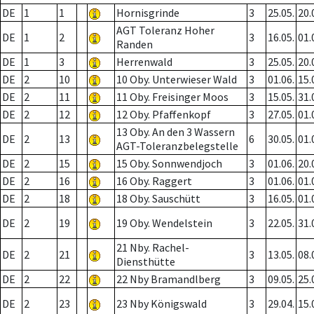
DE
1
1
Hornisgrinde
3
25.05.
20.
AGT Toleranz Hoher
DE
1
2
3
16.05.
01.
Randen
DE
1
3
Herrenwald
3
25.05.
20.
DE
2
10
10 Oby. Unterwieser Wald
3
01.06.
15.
DE
2
11
11 Oby. Freisinger Moos
3
15.05.
31.
DE
2
12
12 Oby. Pfaffenkopf
3
27.05.
01.
13 Oby. An den 3 Wassern
DE
2
13
6
30.05.
01.
AGT-Toleranzbelegstelle
DE
2
15
15 Oby. Sonnwendjoch
3
01.06.
20.
DE
2
16
16 Oby. Raggert
3
01.06.
01.
DE
2
18
18 Oby. Sauschütt
3
16.05.
01.
DE
2
19
19 Oby. Wendelstein
3
22.05.
31.
21 Nby. Rachel-
DE
2
21
3
13.05.
08.
Diensthütte
DE
2
22
22 Nby Bramandlberg
3
09.05.
25.
DE
2
23
23 Nby Königswald
3
29.04.
15.