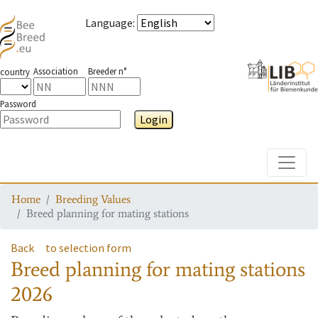
Language
:
Association
Breeder n°
country
Password
Login
Toggle
Home
Breeding Values
Breed planning for mating stations
Back
to selection form
Breed planning for mating stations
2026