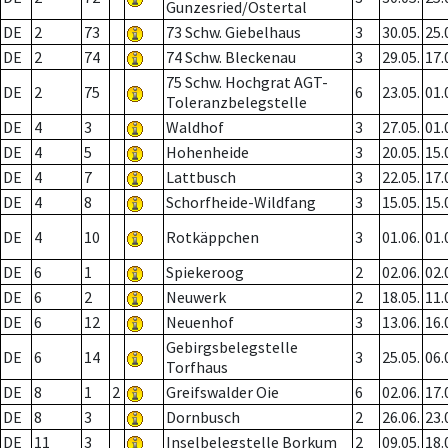
Gunzesried/Ostertal
DE
2
73
73 Schw. Giebelhaus
3
30.05.
25.
DE
2
74
74 Schw. Bleckenau
3
29.05.
17.
75 Schw. Hochgrat AGT-
DE
2
75
6
23.05.
01.
Toleranzbelegstelle
DE
4
3
Waldhof
3
27.05.
01.
DE
4
5
Hohenheide
3
20.05.
15.
DE
4
7
Lattbusch
3
22.05.
17.
DE
4
8
Schorfheide-Wildfang
3
15.05.
15.
DE
4
10
Rotkäppchen
3
01.06.
01.
DE
6
1
Spiekeroog
2
02.06.
02.
DE
6
2
Neuwerk
2
18.05.
11.
DE
6
12
Neuenhof
3
13.06.
16.
Gebirgsbelegstelle
DE
6
14
3
25.05.
06.
Torfhaus
DE
8
1
2
Greifswalder Oie
6
02.06.
17.
DE
8
3
Dornbusch
2
26.06.
23.
DE
11
3
Inselbelegstelle Borkum
2
09.05.
18.