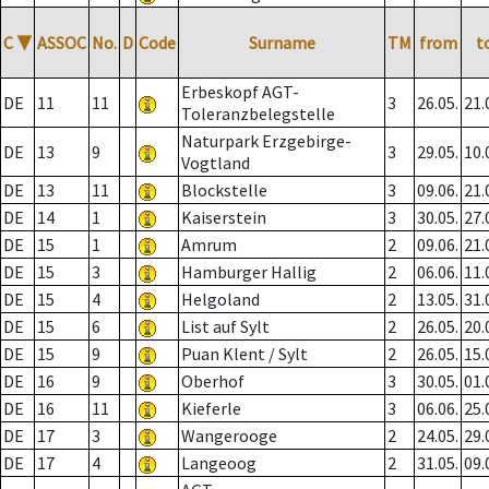
C
▼
ASSOC
No.
D
Code
Surname
TM
from
t
Erbeskopf AGT-
DE
11
11
3
26.05.
21.
Toleranzbelegstelle
Naturpark Erzgebirge-
DE
13
9
3
29.05.
10.
Vogtland
DE
13
11
Blockstelle
3
09.06.
21.
DE
14
1
Kaiserstein
3
30.05.
27.
DE
15
1
Amrum
2
09.06.
21.
DE
15
3
Hamburger Hallig
2
06.06.
11.
DE
15
4
Helgoland
2
13.05.
31.
DE
15
6
List auf Sylt
2
26.05.
20.
DE
15
9
Puan Klent / Sylt
2
26.05.
15.
DE
16
9
Oberhof
3
30.05.
01.
DE
16
11
Kieferle
3
06.06.
25.
DE
17
3
Wangerooge
2
24.05.
29.
DE
17
4
Langeoog
2
31.05.
09.