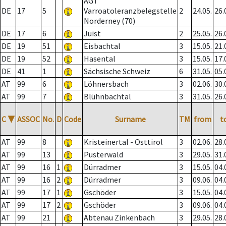
AGT
DE
17
5
Varroatoleranzbelegstelle
2
24.05.
26.
Norderney (70)
DE
17
6
Juist
2
25.05.
26.
DE
19
51
Eisbachtal
3
15.05.
21.
DE
19
52
Hasental
3
15.05.
17.
DE
41
1
Sächsische Schweiz
6
31.05.
05.
AT
99
6
Löhnersbach
3
02.06.
30.
AT
99
7
Blühnbachtal
3
31.05.
26.
C
▼
ASSOC
No.
D
Code
Surname
TM
from
t
AT
99
8
Kristeinertal - Osttirol
3
02.06.
28.
AT
99
13
Pusterwald
3
29.05.
31.
AT
99
16
1
Dürradmer
3
15.05.
04.
AT
99
16
2
Dürradmer
3
09.06.
04.
AT
99
17
1
Gschöder
3
15.05.
04.
AT
99
17
2
Gschöder
3
09.06.
04.
AT
99
21
Abtenau Zinkenbach
3
29.05.
28.