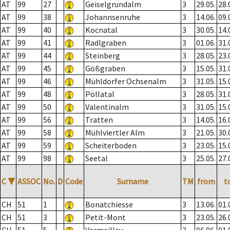
AT
99
27
Geiselgrundalm
3
29.05.
28.
AT
99
38
Johannsenruhe
3
14.06.
09.
AT
99
40
Kocnatal
3
30.05.
14.
AT
99
41
Radlgraben
3
01.06.
31.
AT
99
44
Steinberg
3
28.05.
23.
AT
99
45
Gößgraben
3
15.05.
31.
AT
99
46
Mühldorfer Ochsenalm
3
31.05.
15.
AT
99
48
Pöllatal
3
28.05.
31.
AT
99
50
Valentinalm
3
31.05.
15.
AT
99
56
Tratten
3
14.05.
16.
AT
99
58
Mühlviertler Alm
3
21.05.
30.
AT
99
59
Scheiterboden
3
23.05.
15.
AT
99
98
Seetal
3
25.05.
27.
C
▼
ASSOC
No.
D
Code
Surname
TM
from
t
CH
51
1
Bonatchiesse
3
13.06.
01.
CH
51
3
Petit-Mont
3
23.05.
26.