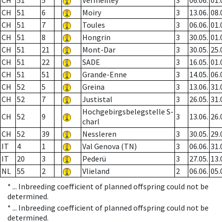
CH
51
5
Vermeilley
3
06.06.
01.
CH
51
6
Moiry
3
13.06.
08.
CH
51
7
Toules
3
06.06.
01.
CH
51
8
Hongrin
3
30.05.
01.
CH
51
21
Mont-Dar
3
30.05.
25.
CH
51
22
SADE
3
16.05.
01.
CH
51
51
Grande-Enne
3
14.05.
06.
CH
52
5
Greina
3
13.06.
31.
CH
52
7
Justistal
3
26.05.
31.
Hochgebirgsbelegstelle S-
CH
52
9
3
13.06.
26.
charl
CH
52
39
Nessleren
3
30.05.
29.
IT
4
1
Val Genova (TN)
3
06.06.
31.
IT
20
3
Pederü
3
27.05.
13.
NL
55
2
Vlieland
2
06.06.
05.
* ...
Inbreeding coefficient of planned offspring could not be
determined.
* ...
Inbreeding coefficient of planned offspring could not be
determined.