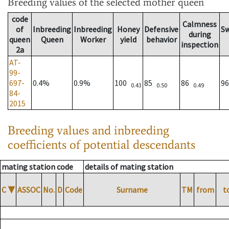
Breeding values
of the selected mother queen
code
Calmness
of
Inbreeding
Inbreeding
Honey
Defensive
S
during
queen
Queen
Worker
yield
behavior
inspection
2a
AT-
99-
697-
0.4%
0.9%
100
85
86
9
0.43
0.50
0.49
84-
2015
Breeding values and inbreeding
coefficients of potential descendants
mating station code
details of mating station
C
▼
ASSOC
No.
D
Code
Surname
TM
from
t