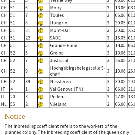
CH
51
5
Vermeilley
3
06.06.
01.
CH
51
6
Moiry
3
13.06.
08.
CH
51
7
Toules
3
06.06.
01.
CH
51
8
Hongrin
3
30.05.
01.
CH
51
21
Mont-Dar
3
30.05.
25.
CH
51
22
SADE
3
16.05.
01.
CH
51
51
Grande-Enne
3
14.05.
06.
CH
52
5
Greina
3
13.06.
31.
CH
52
7
Justistal
3
26.05.
31.
Hochgebirgsbelegstelle S-
CH
52
9
3
13.06.
26.
charl
CH
52
39
Nessleren
3
30.05.
29.
IT
4
1
Val Genova (TN)
3
06.06.
31.
IT
20
3
Pederü
3
27.05.
13.
NL
55
2
Vlieland
2
06.06.
05.
Notice
The inbreeding coefficient refers to the workers of the
planned colony. The inbreeding coefficient of the queen only