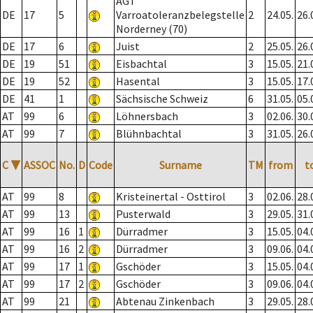
AGT
DE
17
5
Varroatoleranzbelegstelle
2
24.05.
26.
Norderney (70)
DE
17
6
Juist
2
25.05.
26.
DE
19
51
Eisbachtal
3
15.05.
21.
DE
19
52
Hasental
3
15.05.
17.
DE
41
1
Sächsische Schweiz
6
31.05.
05.
AT
99
6
Löhnersbach
3
02.06.
30.
AT
99
7
Blühnbachtal
3
31.05.
26.
C
▼
ASSOC
No.
D
Code
Surname
TM
from
t
AT
99
8
Kristeinertal - Osttirol
3
02.06.
28.
AT
99
13
Pusterwald
3
29.05.
31.
AT
99
16
1
Dürradmer
3
15.05.
04.
AT
99
16
2
Dürradmer
3
09.06.
04.
AT
99
17
1
Gschöder
3
15.05.
04.
AT
99
17
2
Gschöder
3
09.06.
04.
AT
99
21
Abtenau Zinkenbach
3
29.05.
28.