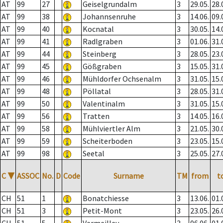
AT
99
27
Geiselgrundalm
3
29.05.
28.
AT
99
38
Johannsenruhe
3
14.06.
09.
AT
99
40
Kocnatal
3
30.05.
14.
AT
99
41
Radlgraben
3
01.06.
31.
AT
99
44
Steinberg
3
28.05.
23.
AT
99
45
Gößgraben
3
15.05.
31.
AT
99
46
Mühldorfer Ochsenalm
3
31.05.
15.
AT
99
48
Pöllatal
3
28.05.
31.
AT
99
50
Valentinalm
3
31.05.
15.
AT
99
56
Tratten
3
14.05.
16.
AT
99
58
Mühlviertler Alm
3
21.05.
30.
AT
99
59
Scheiterboden
3
23.05.
15.
AT
99
98
Seetal
3
25.05.
27.
C
▼
ASSOC
No.
D
Code
Surname
TM
from
t
CH
51
1
Bonatchiesse
3
13.06.
01.
CH
51
3
Petit-Mont
3
23.05.
26.