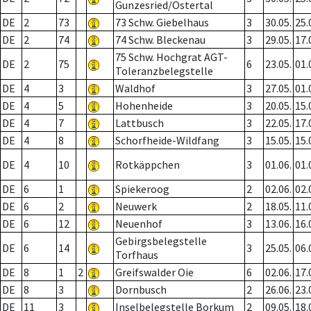
Gunzesried/Ostertal
DE
2
73
73 Schw. Giebelhaus
3
30.05.
25.
DE
2
74
74 Schw. Bleckenau
3
29.05.
17.
75 Schw. Hochgrat AGT-
DE
2
75
6
23.05.
01.
Toleranzbelegstelle
DE
4
3
Waldhof
3
27.05.
01.
DE
4
5
Hohenheide
3
20.05.
15.
DE
4
7
Lattbusch
3
22.05.
17.
DE
4
8
Schorfheide-Wildfang
3
15.05.
15.
DE
4
10
Rotkäppchen
3
01.06.
01.
DE
6
1
Spiekeroog
2
02.06.
02.
DE
6
2
Neuwerk
2
18.05.
11.
DE
6
12
Neuenhof
3
13.06.
16.
Gebirgsbelegstelle
DE
6
14
3
25.05.
06.
Torfhaus
DE
8
1
2
Greifswalder Oie
6
02.06.
17.
DE
8
3
Dornbusch
2
26.06.
23.
DE
11
3
Inselbelegstelle Borkum
2
09.05.
18.