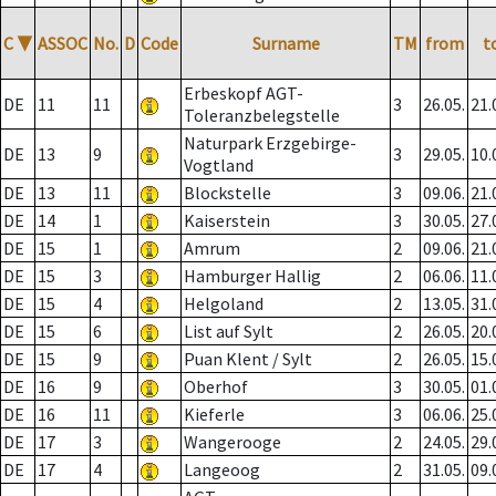
C
▼
ASSOC
No.
D
Code
Surname
TM
from
t
Erbeskopf AGT-
DE
11
11
3
26.05.
21.
Toleranzbelegstelle
Naturpark Erzgebirge-
DE
13
9
3
29.05.
10.
Vogtland
DE
13
11
Blockstelle
3
09.06.
21.
DE
14
1
Kaiserstein
3
30.05.
27.
DE
15
1
Amrum
2
09.06.
21.
DE
15
3
Hamburger Hallig
2
06.06.
11.
DE
15
4
Helgoland
2
13.05.
31.
DE
15
6
List auf Sylt
2
26.05.
20.
DE
15
9
Puan Klent / Sylt
2
26.05.
15.
DE
16
9
Oberhof
3
30.05.
01.
DE
16
11
Kieferle
3
06.06.
25.
DE
17
3
Wangerooge
2
24.05.
29.
DE
17
4
Langeoog
2
31.05.
09.