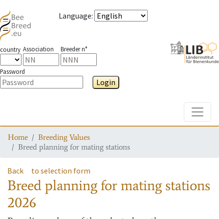
Language
:
Association
Breeder n°
country
Password
Login
Toggle
Home
Breeding Values
Breed planning for mating stations
Back
to selection form
Breed planning for mating stations
2026