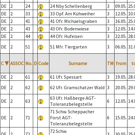
DE
2
24
24 Nby Schellenberg
3
09.05.
25.
DE
2
33
33 Opf. Am Kühweiher
3
12.05.
10.
DE
2
41
41 Ofr. Michaelsgraben
3
16.05.
25.
DE
2
43
43 Ofr. Bodenwiese
3
12.05.
14.
DE
2
44
44 Ofr. Hufeisen
3
22.05.
28.
DE
2
51
51 Mfr. Tiergarten
3
06.05.
31.
C
▼
ASSOC
No.
D
Code
Surname
TM
from
t
DE
2
61
61 Ufr. Spessart
3
19.05.
28.
DE
2
62
62 Ufr. Gramschatzer Wald
3
20.05.
29.
63 Ufr. Haßberge AGT-
DE
2
63
6
12.05.
14.
Toleranzbelegstelle
71 Schw. Scheppacher
DE
2
71
Forst AGT-
6
15.05.
24.
Toleranzbelegstelle
72 Schw.
DE
2
72
3
30.05.
25.