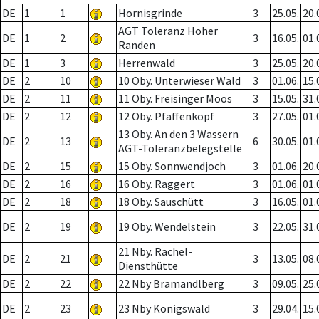
DE
1
1
Hornisgrinde
3
25.05.
20.
AGT Toleranz Hoher
DE
1
2
3
16.05.
01.
Randen
DE
1
3
Herrenwald
3
25.05.
20.
DE
2
10
10 Oby. Unterwieser Wald
3
01.06.
15.
DE
2
11
11 Oby. Freisinger Moos
3
15.05.
31.
DE
2
12
12 Oby. Pfaffenkopf
3
27.05.
01.
13 Oby. An den 3 Wassern
DE
2
13
6
30.05.
01.
AGT-Toleranzbelegstelle
DE
2
15
15 Oby. Sonnwendjoch
3
01.06.
20.
DE
2
16
16 Oby. Raggert
3
01.06.
01.
DE
2
18
18 Oby. Sauschütt
3
16.05.
01.
DE
2
19
19 Oby. Wendelstein
3
22.05.
31.
21 Nby. Rachel-
DE
2
21
3
13.05.
08.
Diensthütte
DE
2
22
22 Nby Bramandlberg
3
09.05.
25.
DE
2
23
23 Nby Königswald
3
29.04.
15.