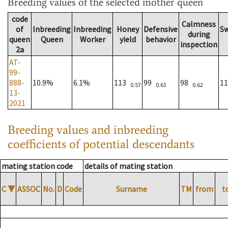
Breeding values
of the selected mother queen
code
Calmness
of
Inbreeding
Inbreeding
Honey
Defensive
S
during
queen
Queen
Worker
yield
behavior
inspection
2a
AT-
99-
888-
10.9%
6.1%
113
99
98
1
0.57
0.63
0.62
13-
2021
Breeding values and inbreeding
coefficients of potential descendants
mating station code
details of mating station
C
▼
ASSOC
No.
D
Code
Surname
TM
from
t