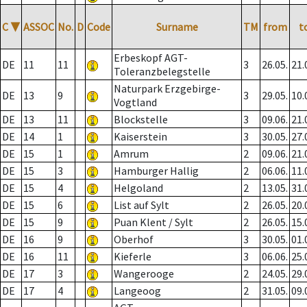
C
▼
ASSOC
No.
D
Code
Surname
TM
from
t
Erbeskopf AGT-
DE
11
11
3
26.05.
21.
Toleranzbelegstelle
Naturpark Erzgebirge-
DE
13
9
3
29.05.
10.
Vogtland
DE
13
11
Blockstelle
3
09.06.
21.
DE
14
1
Kaiserstein
3
30.05.
27.
DE
15
1
Amrum
2
09.06.
21.
DE
15
3
Hamburger Hallig
2
06.06.
11.
DE
15
4
Helgoland
2
13.05.
31.
DE
15
6
List auf Sylt
2
26.05.
20.
DE
15
9
Puan Klent / Sylt
2
26.05.
15.
DE
16
9
Oberhof
3
30.05.
01.
DE
16
11
Kieferle
3
06.06.
25.
DE
17
3
Wangerooge
2
24.05.
29.
DE
17
4
Langeoog
2
31.05.
09.