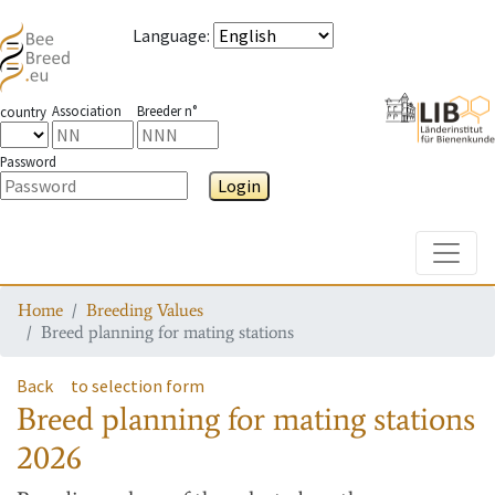
Language
:
Association
Breeder n°
country
Password
Login
Toggle
Home
Breeding Values
Breed planning for mating stations
Back
to selection form
Breed planning for mating stations
2026