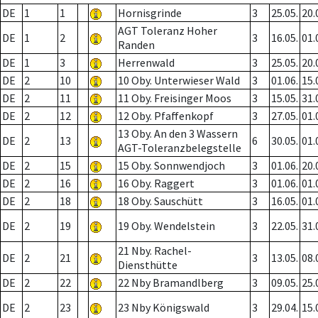
DE
1
1
Hornisgrinde
3
25.05.
20.
AGT Toleranz Hoher
DE
1
2
3
16.05.
01.
Randen
DE
1
3
Herrenwald
3
25.05.
20.
DE
2
10
10 Oby. Unterwieser Wald
3
01.06.
15.
DE
2
11
11 Oby. Freisinger Moos
3
15.05.
31.
DE
2
12
12 Oby. Pfaffenkopf
3
27.05.
01.
13 Oby. An den 3 Wassern
DE
2
13
6
30.05.
01.
AGT-Toleranzbelegstelle
DE
2
15
15 Oby. Sonnwendjoch
3
01.06.
20.
DE
2
16
16 Oby. Raggert
3
01.06.
01.
DE
2
18
18 Oby. Sauschütt
3
16.05.
01.
DE
2
19
19 Oby. Wendelstein
3
22.05.
31.
21 Nby. Rachel-
DE
2
21
3
13.05.
08.
Diensthütte
DE
2
22
22 Nby Bramandlberg
3
09.05.
25.
DE
2
23
23 Nby Königswald
3
29.04.
15.