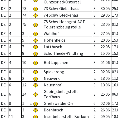
Gunzesried/Ostertal
DE
2
73
73 Schw. Giebelhaus
3
30.05.
25.
DE
2
74
74 Schw. Bleckenau
3
29.05.
17.
75 Schw. Hochgrat AGT-
DE
2
75
6
23.05.
01.
Toleranzbelegstelle
DE
4
3
Waldhof
3
27.05.
01.
DE
4
5
Hohenheide
3
20.05.
15.
DE
4
7
Lattbusch
3
22.05.
17.
DE
4
8
Schorfheide-Wildfang
3
15.05.
15.
DE
4
10
Rotkäppchen
3
01.06.
01.
DE
6
1
Spiekeroog
2
02.06.
02.
DE
6
2
Neuwerk
2
18.05.
11.
DE
6
12
Neuenhof
3
13.06.
16.
Gebirgsbelegstelle
DE
6
14
3
25.05.
06.
Torfhaus
DE
8
1
2
Greifswalder Oie
6
02.06.
17.
DE
8
3
Dornbusch
2
26.06.
23.
DE
11
3
Inselbelegstelle Borkum
2
09.05.
18.