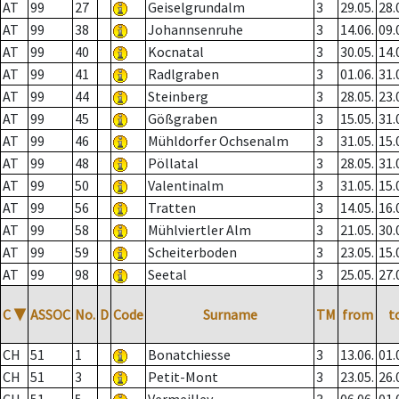
AT
99
27
Geiselgrundalm
3
29.05.
28.
AT
99
38
Johannsenruhe
3
14.06.
09.
AT
99
40
Kocnatal
3
30.05.
14.
AT
99
41
Radlgraben
3
01.06.
31.
AT
99
44
Steinberg
3
28.05.
23.
AT
99
45
Gößgraben
3
15.05.
31.
AT
99
46
Mühldorfer Ochsenalm
3
31.05.
15.
AT
99
48
Pöllatal
3
28.05.
31.
AT
99
50
Valentinalm
3
31.05.
15.
AT
99
56
Tratten
3
14.05.
16.
AT
99
58
Mühlviertler Alm
3
21.05.
30.
AT
99
59
Scheiterboden
3
23.05.
15.
AT
99
98
Seetal
3
25.05.
27.
C
▼
ASSOC
No.
D
Code
Surname
TM
from
t
CH
51
1
Bonatchiesse
3
13.06.
01.
CH
51
3
Petit-Mont
3
23.05.
26.