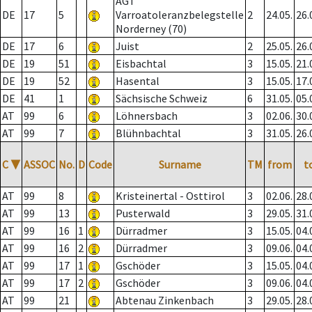
AGT
DE
17
5
Varroatoleranzbelegstelle
2
24.05.
26.
Norderney (70)
DE
17
6
Juist
2
25.05.
26.
DE
19
51
Eisbachtal
3
15.05.
21.
DE
19
52
Hasental
3
15.05.
17.
DE
41
1
Sächsische Schweiz
6
31.05.
05.
AT
99
6
Löhnersbach
3
02.06.
30.
AT
99
7
Blühnbachtal
3
31.05.
26.
C
▼
ASSOC
No.
D
Code
Surname
TM
from
t
AT
99
8
Kristeinertal - Osttirol
3
02.06.
28.
AT
99
13
Pusterwald
3
29.05.
31.
AT
99
16
1
Dürradmer
3
15.05.
04.
AT
99
16
2
Dürradmer
3
09.06.
04.
AT
99
17
1
Gschöder
3
15.05.
04.
AT
99
17
2
Gschöder
3
09.06.
04.
AT
99
21
Abtenau Zinkenbach
3
29.05.
28.