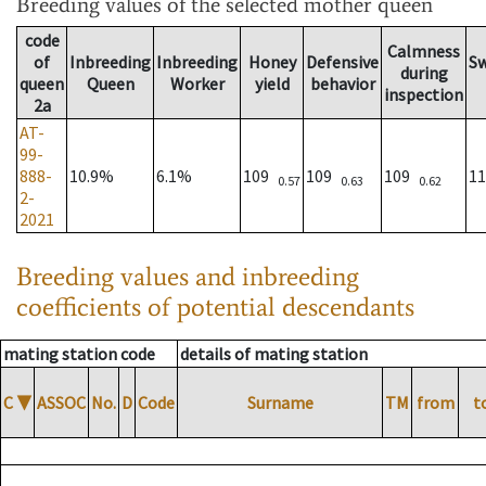
Breeding values
of the selected mother queen
code
Calmness
of
Inbreeding
Inbreeding
Honey
Defensive
S
during
queen
Queen
Worker
yield
behavior
inspection
2a
AT-
99-
888-
10.9%
6.1%
109
109
109
1
0.57
0.63
0.62
2-
2021
Breeding values and inbreeding
coefficients of potential descendants
mating station code
details of mating station
C
▼
ASSOC
No.
D
Code
Surname
TM
from
t