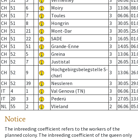
CH
51
5
Vermeilley
3
06.06.
01.
CH
51
6
Moiry
3
13.06.
08.
CH
51
7
Toules
3
06.06.
01.
CH
51
8
Hongrin
3
30.05.
01.
CH
51
21
Mont-Dar
3
30.05.
25.
CH
51
22
SADE
3
16.05.
01.
CH
51
51
Grande-Enne
3
14.05.
06.
CH
52
5
Greina
3
13.06.
31.
CH
52
7
Justistal
3
26.05.
31.
Hochgebirgsbelegstelle S-
CH
52
9
3
13.06.
26.
charl
CH
52
39
Nessleren
3
30.05.
29.
IT
4
1
Val Genova (TN)
3
06.06.
31.
IT
20
3
Pederü
3
27.05.
13.
NL
55
2
Vlieland
2
06.06.
05.
Notice
The inbreeding coefficient refers to the workers of the
planned colony. The inbreeding coefficient of the queen only