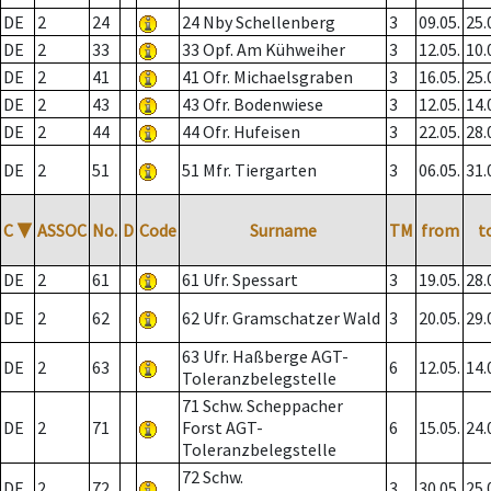
DE
2
24
24 Nby Schellenberg
3
09.05.
25.
DE
2
33
33 Opf. Am Kühweiher
3
12.05.
10.
DE
2
41
41 Ofr. Michaelsgraben
3
16.05.
25.
DE
2
43
43 Ofr. Bodenwiese
3
12.05.
14.
DE
2
44
44 Ofr. Hufeisen
3
22.05.
28.
DE
2
51
51 Mfr. Tiergarten
3
06.05.
31.
C
▼
ASSOC
No.
D
Code
Surname
TM
from
t
DE
2
61
61 Ufr. Spessart
3
19.05.
28.
DE
2
62
62 Ufr. Gramschatzer Wald
3
20.05.
29.
63 Ufr. Haßberge AGT-
DE
2
63
6
12.05.
14.
Toleranzbelegstelle
71 Schw. Scheppacher
DE
2
71
Forst AGT-
6
15.05.
24.
Toleranzbelegstelle
72 Schw.
DE
2
72
3
30.05.
25.