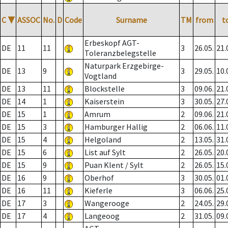
C
▼
ASSOC
No.
D
Code
Surname
TM
from
t
Erbeskopf AGT-
DE
11
11
3
26.05.
21.
Toleranzbelegstelle
Naturpark Erzgebirge-
DE
13
9
3
29.05.
10.
Vogtland
DE
13
11
Blockstelle
3
09.06.
21.
DE
14
1
Kaiserstein
3
30.05.
27.
DE
15
1
Amrum
2
09.06.
21.
DE
15
3
Hamburger Hallig
2
06.06.
11.
DE
15
4
Helgoland
2
13.05.
31.
DE
15
6
List auf Sylt
2
26.05.
20.
DE
15
9
Puan Klent / Sylt
2
26.05.
15.
DE
16
9
Oberhof
3
30.05.
01.
DE
16
11
Kieferle
3
06.06.
25.
DE
17
3
Wangerooge
2
24.05.
29.
DE
17
4
Langeoog
2
31.05.
09.