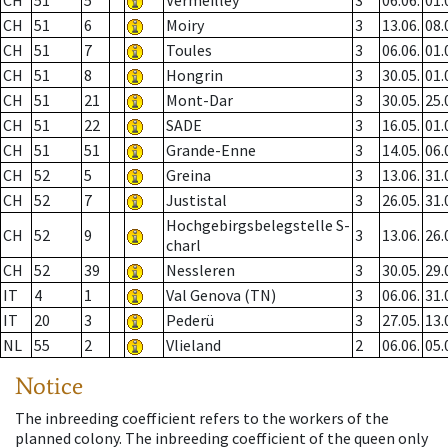
CH
51
5
Vermeilley
3
06.06.
01.
CH
51
6
Moiry
3
13.06.
08.
CH
51
7
Toules
3
06.06.
01.
CH
51
8
Hongrin
3
30.05.
01.
CH
51
21
Mont-Dar
3
30.05.
25.
CH
51
22
SADE
3
16.05.
01.
CH
51
51
Grande-Enne
3
14.05.
06.
CH
52
5
Greina
3
13.06.
31.
CH
52
7
Justistal
3
26.05.
31.
Hochgebirgsbelegstelle S-
CH
52
9
3
13.06.
26.
charl
CH
52
39
Nessleren
3
30.05.
29.
IT
4
1
Val Genova (TN)
3
06.06.
31.
IT
20
3
Pederü
3
27.05.
13.
NL
55
2
Vlieland
2
06.06.
05.
Notice
The inbreeding coefficient refers to the workers of the
planned colony. The inbreeding coefficient of the queen only