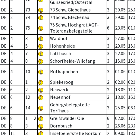
Gunzesried/Ostertal
DE
2
73
73 Schw. Giebelhaus
3
30.05.
25.
DE
2
74
74 Schw. Bleckenau
3
29.05.
17.
75 Schw. Hochgrat AGT-
DE
2
75
6
23.05.
01.
Toleranzbelegstelle
DE
4
3
Waldhof
3
27.05.
01.
DE
4
5
Hohenheide
3
20.05.
15.
DE
4
7
Lattbusch
3
22.05.
17.
DE
4
8
Schorfheide-Wildfang
3
15.05.
15.
DE
4
10
Rotkäppchen
3
01.06.
01.
DE
6
1
Spiekeroog
2
02.06.
02.
DE
6
2
Neuwerk
2
18.05.
11.
DE
6
12
Neuenhof
3
13.06.
16.
Gebirgsbelegstelle
DE
6
14
3
25.05.
06.
Torfhaus
DE
8
1
2
Greifswalder Oie
6
02.06.
17.
DE
8
3
Dornbusch
2
26.06.
23.
DE
11
3
Inselbelegstelle Borkum
2
09.05.
18.