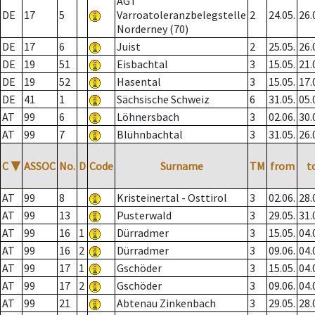
AGT
DE
17
5
Varroatoleranzbelegstelle
2
24.05.
26.
Norderney (70)
DE
17
6
Juist
2
25.05.
26.
DE
19
51
Eisbachtal
3
15.05.
21.
DE
19
52
Hasental
3
15.05.
17.
DE
41
1
Sächsische Schweiz
6
31.05.
05.
AT
99
6
Löhnersbach
3
02.06.
30.
AT
99
7
Blühnbachtal
3
31.05.
26.
C
▼
ASSOC
No.
D
Code
Surname
TM
from
t
AT
99
8
Kristeinertal - Osttirol
3
02.06.
28.
AT
99
13
Pusterwald
3
29.05.
31.
AT
99
16
1
Dürradmer
3
15.05.
04.
AT
99
16
2
Dürradmer
3
09.06.
04.
AT
99
17
1
Gschöder
3
15.05.
04.
AT
99
17
2
Gschöder
3
09.06.
04.
AT
99
21
Abtenau Zinkenbach
3
29.05.
28.