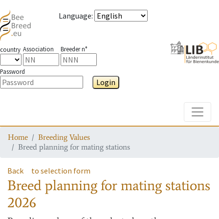
Language
:
Association
Breeder n°
country
Password
Login
Toggle
Home
Breeding Values
Breed planning for mating stations
Back
to selection form
Breed planning for mating stations
2026