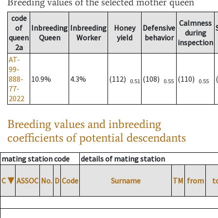
Breeding values
of the selected mother queen
code
Calmness
of
Inbreeding
Inbreeding
Honey
Defensive
during
queen
Queen
Worker
yield
behavior
inspection
2a
AT-
99-
888-
10.9%
4.3%
(112)
(108)
(110)
0.51
0.55
0.55
77-
2022
Breeding values and inbreeding
coefficients of potential descendants
mating station code
details of mating station
C
▼
ASSOC
No.
D
Code
Surname
TM
from
t