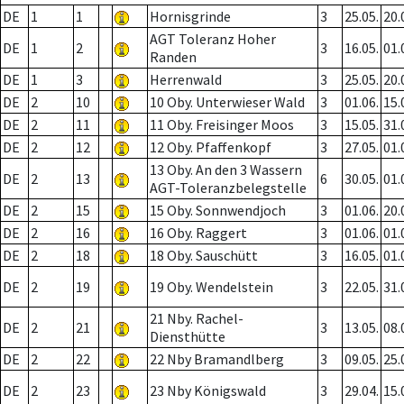
DE
1
1
Hornisgrinde
3
25.05.
20.
AGT Toleranz Hoher
DE
1
2
3
16.05.
01.
Randen
DE
1
3
Herrenwald
3
25.05.
20.
DE
2
10
10 Oby. Unterwieser Wald
3
01.06.
15.
DE
2
11
11 Oby. Freisinger Moos
3
15.05.
31.
DE
2
12
12 Oby. Pfaffenkopf
3
27.05.
01.
13 Oby. An den 3 Wassern
DE
2
13
6
30.05.
01.
AGT-Toleranzbelegstelle
DE
2
15
15 Oby. Sonnwendjoch
3
01.06.
20.
DE
2
16
16 Oby. Raggert
3
01.06.
01.
DE
2
18
18 Oby. Sauschütt
3
16.05.
01.
DE
2
19
19 Oby. Wendelstein
3
22.05.
31.
21 Nby. Rachel-
DE
2
21
3
13.05.
08.
Diensthütte
DE
2
22
22 Nby Bramandlberg
3
09.05.
25.
DE
2
23
23 Nby Königswald
3
29.04.
15.