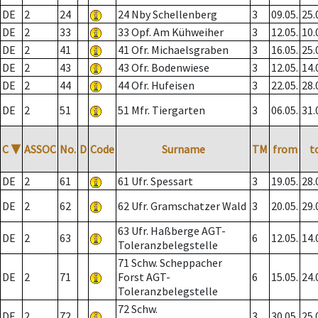
DE
2
24
24 Nby Schellenberg
3
09.05.
25.
DE
2
33
33 Opf. Am Kühweiher
3
12.05.
10.
DE
2
41
41 Ofr. Michaelsgraben
3
16.05.
25.
DE
2
43
43 Ofr. Bodenwiese
3
12.05.
14.
DE
2
44
44 Ofr. Hufeisen
3
22.05.
28.
DE
2
51
51 Mfr. Tiergarten
3
06.05.
31.
C
▼
ASSOC
No.
D
Code
Surname
TM
from
t
DE
2
61
61 Ufr. Spessart
3
19.05.
28.
DE
2
62
62 Ufr. Gramschatzer Wald
3
20.05.
29.
63 Ufr. Haßberge AGT-
DE
2
63
6
12.05.
14.
Toleranzbelegstelle
71 Schw. Scheppacher
DE
2
71
Forst AGT-
6
15.05.
24.
Toleranzbelegstelle
72 Schw.
DE
2
72
3
30.05.
25.