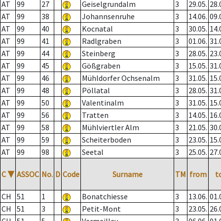
AT
99
27
Geiselgrundalm
3
29.05.
28.
AT
99
38
Johannsenruhe
3
14.06.
09.
AT
99
40
Kocnatal
3
30.05.
14.
AT
99
41
Radlgraben
3
01.06.
31.
AT
99
44
Steinberg
3
28.05.
23.
AT
99
45
Gößgraben
3
15.05.
31.
AT
99
46
Mühldorfer Ochsenalm
3
31.05.
15.
AT
99
48
Pöllatal
3
28.05.
31.
AT
99
50
Valentinalm
3
31.05.
15.
AT
99
56
Tratten
3
14.05.
16.
AT
99
58
Mühlviertler Alm
3
21.05.
30.
AT
99
59
Scheiterboden
3
23.05.
15.
AT
99
98
Seetal
3
25.05.
27.
C
▼
ASSOC
No.
D
Code
Surname
TM
from
t
CH
51
1
Bonatchiesse
3
13.06.
01.
CH
51
3
Petit-Mont
3
23.05.
26.