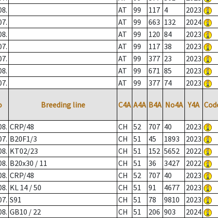
08.
AT
99
117
4
2023
07.
AT
99
663
132
2024
08.
AT
99
120
84
2023
07.
AT
99
117
38
2023
07.
AT
99
377
23
2023
08.
AT
99
671
85
2023
07.
AT
99
377
74
2023
o
Breeding line
C4A
A4A
B4A
No4A
Y4A
Cod
08.
CRP/48
CH
52
707
40
2023
07.
B20F1/3
CH
51
45
1893
2023
08.
KT02/23
CH
51
152
5652
2022
08.
B20x30 / 11
CH
51
36
3427
2022
08.
CRP/48
CH
52
707
40
2023
08.
KL 14 / 50
CH
51
91
4677
2023
07.
S91
CH
51
78
9810
2023
08.
GB10 / 22
CH
51
206
903
2024