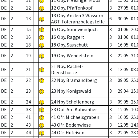
DE
2
11
11 Oby. Freisinger Moos
3
15.05.
31.
DE
2
12
12 Oby. Pfaffenkopf
3
27.05.
01.
13 Oby. An den 3 Wassern
DE
2
13
6
30.05.
01.
AGT-Toleranzbelegstelle
DE
2
15
15 Oby. Sonnwendjoch
3
01.06.
20.
DE
2
16
16 Oby. Raggert
3
01.06.
01.
DE
2
18
18 Oby. Sauschütt
3
16.05.
01.
DE
2
19
19 Oby. Wendelstein
3
22.05.
31.
21 Nby. Rachel-
DE
2
21
3
13.05.
08.
Diensthütte
DE
2
22
22 Nby Bramandlberg
3
09.05.
25.
DE
2
23
23 Nby Königswald
3
29.04.
15.
DE
2
24
24 Nby Schellenberg
3
09.05.
25.
DE
2
33
33 Opf. Am Kühweiher
3
12.05.
10.
DE
2
41
41 Ofr. Michaelsgraben
3
16.05.
25.
DE
2
43
43 Ofr. Bodenwiese
3
12.05.
14.
DE
2
44
44 Ofr. Hufeisen
3
22.05.
28.