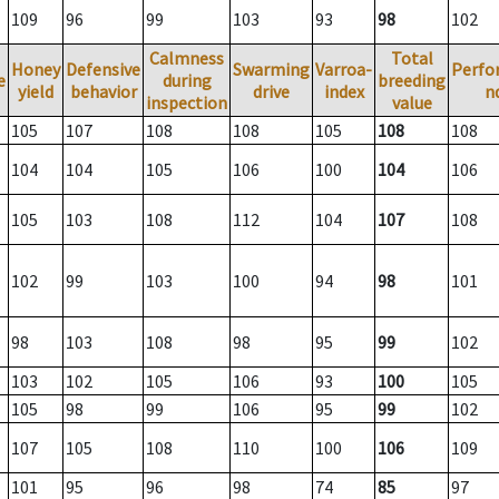
109
96
99
103
93
98
102
Calmness
Total
Honey
Defensive
Swarming
Varroa-
Perfo
e
during
breeding
yield
behavior
drive
index
n
inspection
value
105
107
108
108
105
108
108
104
104
105
106
100
104
106
105
103
108
112
104
107
108
102
99
103
100
94
98
101
98
103
108
98
95
99
102
103
102
105
106
93
100
105
105
98
99
106
95
99
102
107
105
108
110
100
106
109
101
95
96
98
74
85
97