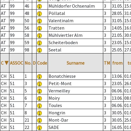
AT
99
46
Mühldorfer Ochsenalm
3
31.05.
15.
AT
99
48
Pöllatal
3
28.05.
31.
AT
99
50
Valentinalm
3
31.05.
15.
AT
99
56
Tratten
3
14.05.
16.
AT
99
58
Mühlviertler Alm
3
21.05.
30.
AT
99
59
Scheiterboden
3
23.05.
15.
AT
99
98
Seetal
3
25.05.
27.
C
▼
ASSOC
No.
D
Code
Surname
TM
from
t
CH
51
1
Bonatchiesse
3
13.06.
01.
CH
51
3
Petit-Mont
3
23.05.
26.
CH
51
5
Vermeilley
3
06.06.
01.
CH
51
6
Moiry
3
13.06.
08.
CH
51
7
Toules
3
06.06.
01.
CH
51
8
Hongrin
3
30.05.
01.
CH
51
21
Mont-Dar
3
30.05.
25.
CH
51
22
SADE
3
16.05.
01.