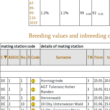
AT-
99-
99-
1.2%
1.1%
99
92
0.40
0.53
116-
2019
Breeding values and inbreeding c
mating station code
details of mating station
C
▼
ASSOC
No.
D
Code
Surname
TM
from
t
DE
1
1
Hornisgrinde
3
25.05.
20.
AGT Toleranz Hoher
DE
1
2
3
16.05.
01.
Randen
DE
1
3
Herrenwald
3
25.05.
20.
DE
2
10
10 Oby. Unterwieser Wald
3
01.06.
15.