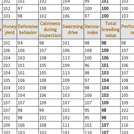
102
101
102
104
99
101
103
102
97
100
100
100
100
100
103
98
102
106
97
100
103
Calmness
Total
Honey
Defensive
Swarming
Varroa-
Perfo
e
during
breeding
yield
behavior
drive
index
n
inspection
value
101
94
98
101
98
98
98
106
106
107
106
108
109
107
104
103
108
113
100
106
109
103
101
105
109
96
101
106
104
101
105
113
98
103
107
105
106
108
109
97
104
108
104
103
108
110
98
104
108
103
104
106
103
100
103
105
107
107
109
107
107
109
109
107
98
99
103
95
98
102
101
98
102
102
95
98
101
109
106
108
111
101
107
110
102
103
103
101
110
107
103