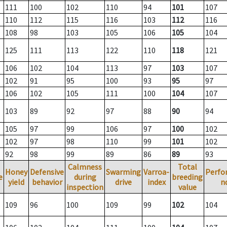
111
100
102
110
94
101
107
110
112
115
116
103
112
116
108
98
103
105
106
105
104
125
111
113
122
110
118
121
106
102
104
113
97
103
107
102
91
95
100
93
95
97
106
102
105
111
100
104
107
103
89
92
97
88
90
94
105
97
99
106
97
100
102
102
97
98
110
99
101
102
92
98
99
89
86
89
93
Calmness
Total
Honey
Defensive
Swarming
Varroa-
Perfo
e
during
breeding
yield
behavior
drive
index
n
inspection
value
109
96
100
109
99
102
104