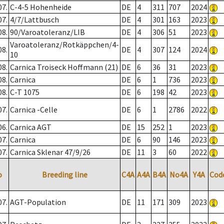
07.
C-4-5 Hohenheide
DE
4
311
707
2024
07.
4/7/Lattbusch
DE
4
301
163
2023
08.
90/Varoatoleranz/LIB
DE
4
306
51
2023
Varoatoleranz/Rotkäppchen/4-
08.
DE
4
307
124
2024
10
08.
Carnica Troiseck Hoffmann (21)
DE
6
36
31
2023
08.
Carnica
DE
6
1
736
2023
08.
C-T 1075
DE
6
198
42
2023
07.
Carnica -Celle
DE
6
1
2786
2022
06.
Carnica AGT
DE
15
252
1
2023
07.
Carnica
DE
6
90
146
2023
07.
Carnica Sklenar 47/9/26
DE
11
3
60
2022
o
Breeding line
C4A
A4A
B4A
No4A
Y4A
Cod
07.
AGT-Population
DE
11
171
309
2023