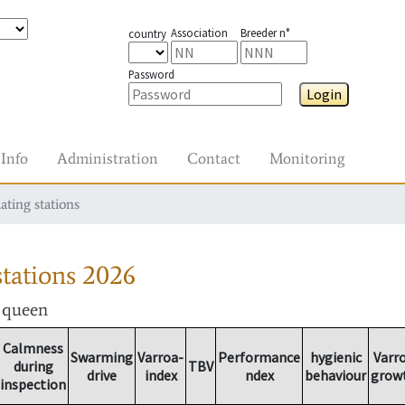
Association
Breeder n°
country
Password
Login
Info
Administration
Contact
Monitoring
ating stations
tations
2026
r queen
Calmness
Swarming
Varroa-
Performance
hygienic
Varr
during
TBV
drive
index
ndex
behaviour
grow
inspection