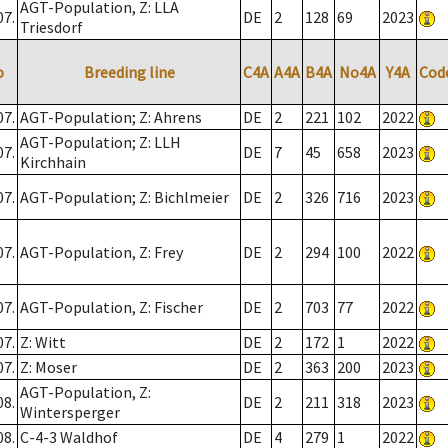
AGT-Population, Z: LLA
07.
DE
2
128
69
2023
Triesdorf
o
Breeding line
C4A
A4A
B4A
No4A
Y4A
Cod
07.
AGT-Population; Z: Ahrens
DE
2
221
102
2022
AGT-Population; Z: LLH
07.
DE
7
45
658
2023
Kirchhain
07.
AGT-Population; Z: Bichlmeier
DE
2
326
716
2023
07.
AGT-Population, Z: Frey
DE
2
294
100
2022
07.
AGT-Population, Z: Fischer
DE
2
703
77
2022
07.
Z: Witt
DE
2
172
1
2022
07.
Z: Moser
DE
2
363
200
2023
AGT-Population, Z:
08.
DE
2
211
318
2023
Wintersperger
08.
C-4-3 Waldhof
DE
4
279
1
2022