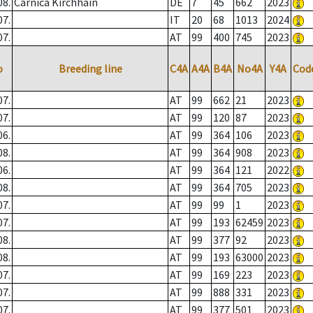
08.
Carnica Kirchhain
DE
7
45
662
2023
07.
IT
20
68
1013
2024
07.
AT
99
400
745
2023
o
Breeding line
C4A
A4A
B4A
No4A
Y4A
Cod
07.
AT
99
662
21
2023
07.
AT
99
120
87
2023
06.
AT
99
364
106
2023
08.
AT
99
364
908
2023
06.
AT
99
364
121
2022
08.
AT
99
364
705
2023
07.
AT
99
99
1
2023
07.
AT
99
193
62459
2023
08.
AT
99
377
92
2023
08.
AT
99
193
63000
2023
07.
AT
99
169
223
2023
07.
AT
99
888
331
2023
07.
AT
99
377
501
2023