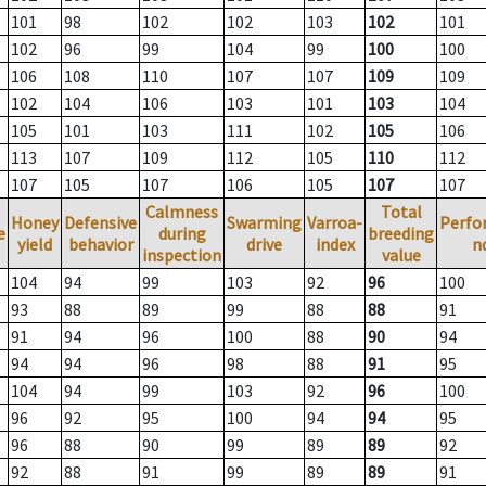
101
98
102
102
103
102
101
102
96
99
104
99
100
100
106
108
110
107
107
109
109
102
104
106
103
101
103
104
105
101
103
111
102
105
106
113
107
109
112
105
110
112
107
105
107
106
105
107
107
Calmness
Total
Honey
Defensive
Swarming
Varroa-
Perfo
e
during
breeding
yield
behavior
drive
index
n
inspection
value
104
94
99
103
92
96
100
93
88
89
99
88
88
91
91
94
96
100
88
90
94
94
94
96
98
88
91
95
104
94
99
103
92
96
100
96
92
95
100
94
94
95
96
88
90
99
89
89
92
92
88
91
99
89
89
91