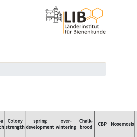
oa
Colony
spring
over-
Chalk-
CBP
Nosemosis
th
strength
development
wintering
brood