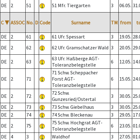
DE
2
51
51 Mfr. Tiergarten
3
06.05.
31.
C
▼
ASSOC
No.
D
Code
Surname
TM
from
t
DE
2
61
61 Ufr. Spessart
3
19.05.
28.
DE
2
62
62 Ufr. Gramschatzer Wald
3
20.05.
29.
63 Ufr. Haßberge AGT-
DE
2
63
6
12.05.
14.
Toleranzbelegstelle
71 Schw. Scheppacher
DE
2
71
Forst AGT-
6
15.05.
24.
Toleranzbelegstelle
72 Schw.
DE
2
72
3
30.05.
25.
Gunzesried/Ostertal
DE
2
73
73 Schw. Giebelhaus
3
30.05.
25.
DE
2
74
74 Schw. Bleckenau
3
29.05.
17.
75 Schw. Hochgrat AGT-
DE
2
75
6
23.05.
01.
Toleranzbelegstelle
DE
4
3
Waldhof
3
27.05.
01.