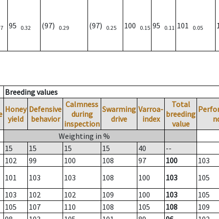
95
(97)
(97)
100
95
101
37
0.32
0.29
0.25
0.15
0.11
0.05
Breeding values
Calmness
Total
Honey
Defensive
Swarming
Varroa-
Perfo
e
during
breeding
yield
behavior
drive
index
n
inspection
value
Weighting in %
15
15
15
15
40
--
102
99
100
108
97
100
103
101
103
103
108
100
103
105
103
102
102
109
100
103
105
105
107
110
108
105
108
109