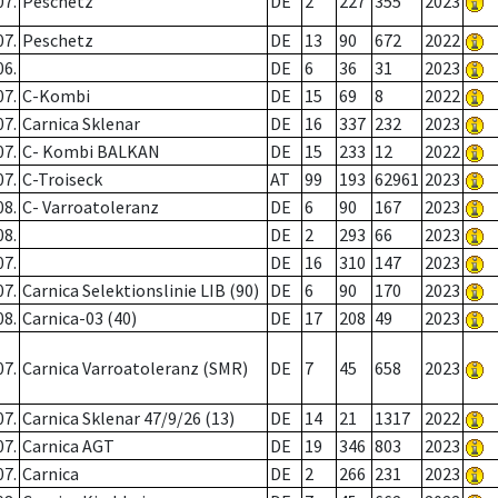
07.
Peschetz
DE
2
227
355
2023
07.
Peschetz
DE
13
90
672
2022
06.
DE
6
36
31
2023
07.
C-Kombi
DE
15
69
8
2022
07.
Carnica Sklenar
DE
16
337
232
2023
07.
C- Kombi BALKAN
DE
15
233
12
2022
07.
C-Troiseck
AT
99
193
62961
2023
08.
C- Varroatoleranz
DE
6
90
167
2023
08.
DE
2
293
66
2023
07.
DE
16
310
147
2023
07.
Carnica Selektionslinie LIB (90)
DE
6
90
170
2023
08.
Carnica-03 (40)
DE
17
208
49
2023
07.
Carnica Varroatoleranz (SMR)
DE
7
45
658
2023
07.
Carnica Sklenar 47/9/26 (13)
DE
14
21
1317
2022
07.
Carnica AGT
DE
19
346
803
2023
07.
Carnica
DE
2
266
231
2023