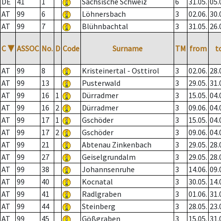
DE
41
1
Sächsische Schweiz
6
31.05.
05.
AT
99
6
Löhnersbach
3
02.06.
30.
AT
99
7
Blühnbachtal
3
31.05.
26.
C
▼
ASSOC
No.
D
Code
Surname
TM
from
t
AT
99
8
Kristeinertal - Osttirol
3
02.06.
28.
AT
99
13
Pusterwald
3
29.05.
31.
AT
99
16
1
Dürradmer
3
15.05.
04.
AT
99
16
2
Dürradmer
3
09.06.
04.
AT
99
17
1
Gschöder
3
15.05.
04.
AT
99
17
2
Gschöder
3
09.06.
04.
AT
99
21
Abtenau Zinkenbach
3
29.05.
28.
AT
99
27
Geiselgrundalm
3
29.05.
28.
AT
99
38
Johannsenruhe
3
14.06.
09.
AT
99
40
Kocnatal
3
30.05.
14.
AT
99
41
Radlgraben
3
01.06.
31.
AT
99
44
Steinberg
3
28.05.
23.
AT
99
45
Gößgraben
3
15.05.
31.