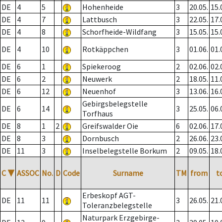
DE
4
5
Hohenheide
3
20.05.
15.
DE
4
7
Lattbusch
3
22.05.
17.
DE
4
8
Schorfheide-Wildfang
3
15.05.
15.
DE
4
10
Rotkäppchen
3
01.06.
01.
DE
6
1
Spiekeroog
2
02.06.
02.
DE
6
2
Neuwerk
2
18.05.
11.
DE
6
12
Neuenhof
3
13.06.
16.
Gebirgsbelegstelle
DE
6
14
3
25.05.
06.
Torfhaus
DE
8
1
2
Greifswalder Oie
6
02.06.
17.
DE
8
3
Dornbusch
2
26.06.
23.
DE
11
3
Inselbelegstelle Borkum
2
09.05.
18.
C
▼
ASSOC
No.
D
Code
Surname
TM
from
t
Erbeskopf AGT-
DE
11
11
3
26.05.
21.
Toleranzbelegstelle
Naturpark Erzgebirge-