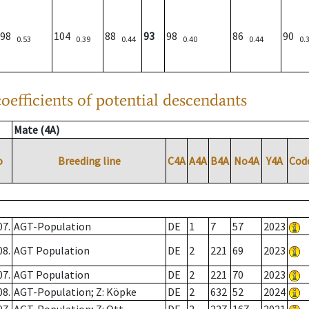
98
104
88
93
98
86
90
0.53
0.39
0.44
0.40
0.44
0.
oefficients of potential descendants
Mate (4A)
o
Breeding line
C4A
A4A
B4A
No4A
Y4A
Cod
07.
AGT-Population
DE
1
7
57
2023
08.
AGT Population
DE
2
221
69
2023
07.
AGT Population
DE
2
221
70
2023
08.
AGT-Population; Z: Köpke
DE
2
632
52
2024