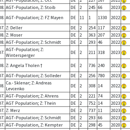
07.
AGT-Population; Z: Ott
DE
2
227
167
2021
08.
AGT-Population, Z: Stoib
DE
2
245
66
2023
08.
AGT-Population; Z: FZ Mayen
DE
11
1
1330
2022
07.
Z: Deller
DE
2
254
117
2022
08.
Z: Moser
DE
2
363
207
2023
08.
AGT-Population; Z: Schmidt
DE
2
293
46
2022
AGT-Population; Z:
07.
DE
2
211
318
2023
Wintersperger
08.
Z: Angela Tholen †
DE
2
736
240
2022
07.
AGT-Population; Z: Solleder
DE
2
256
780
2023
Ca.- Sklenar; Z: Andreas
08.
DE
2
308
14
2022
Levcenko
07.
AGT-Population; Z: Ahrens
DE
2
221
74
2023
07.
AGT Population; Z: Thein
DE
2
752
14
2023
07.
Z: Merz
DE
2
737
11
2023
07.
AGT-Population; Z: Schmidt
DE
2
293
66
2023
07.
AGT-Population, Z: Kempter
DE
2
298
45
2020