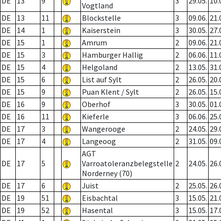
DE
13
9
3
29.05.
10.
Vogtland
DE
13
11
Blockstelle
3
09.06.
21.
DE
14
1
Kaiserstein
3
30.05.
27.
DE
15
1
Amrum
2
09.06.
21.
DE
15
3
Hamburger Hallig
2
06.06.
11.
DE
15
4
Helgoland
2
13.05.
31.
DE
15
6
List auf Sylt
2
26.05.
20.
DE
15
9
Puan Klent / Sylt
2
26.05.
15.
DE
16
9
Oberhof
3
30.05.
01.
DE
16
11
Kieferle
3
06.06.
25.
DE
17
3
Wangerooge
2
24.05.
29.
DE
17
4
Langeoog
2
31.05.
09.
AGT
DE
17
5
Varroatoleranzbelegstelle
2
24.05.
26.
Norderney (70)
DE
17
6
Juist
2
25.05.
26.
DE
19
51
Eisbachtal
3
15.05.
21.
DE
19
52
Hasental
3
15.05.
17.