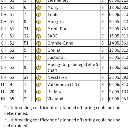
CH
51
5
Vermeilley
3
06.06.
01.
CH
51
6
Moiry
3
13.06.
08.
CH
51
7
Toules
3
06.06.
01.
CH
51
8
Hongrin
3
30.05.
01.
CH
51
21
Mont-Dar
3
30.05.
25.
CH
51
22
SADE
3
16.05.
01.
CH
51
51
Grande-Enne
3
14.05.
06.
CH
52
5
Greina
3
13.06.
31.
CH
52
7
Justistal
3
26.05.
31.
Hochgebirgsbelegstelle S-
CH
52
9
3
13.06.
26.
charl
CH
52
39
Nessleren
3
30.05.
29.
IT
4
1
Val Genova (TN)
3
06.06.
31.
IT
20
3
Pederü
3
27.05.
13.
NL
55
2
Vlieland
2
06.06.
05.
* ...
Inbreeding coefficient of planned offspring could not be
determined.
* ...
Inbreeding coefficient of planned offspring could not be
determined.