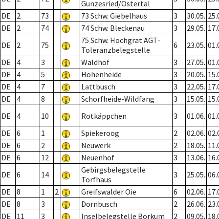
Gunzesried/Ostertal
DE
2
73
73 Schw. Giebelhaus
3
30.05.
25.
DE
2
74
74 Schw. Bleckenau
3
29.05.
17.
75 Schw. Hochgrat AGT-
DE
2
75
6
23.05.
01.
Toleranzbelegstelle
DE
4
3
Waldhof
3
27.05.
01.
DE
4
5
Hohenheide
3
20.05.
15.
DE
4
7
Lattbusch
3
22.05.
17.
DE
4
8
Schorfheide-Wildfang
3
15.05.
15.
DE
4
10
Rotkäppchen
3
01.06.
01.
DE
6
1
Spiekeroog
2
02.06.
02.
DE
6
2
Neuwerk
2
18.05.
11.
DE
6
12
Neuenhof
3
13.06.
16.
Gebirgsbelegstelle
DE
6
14
3
25.05.
06.
Torfhaus
DE
8
1
2
Greifswalder Oie
6
02.06.
17.
DE
8
3
Dornbusch
2
26.06.
23.
DE
11
3
Inselbelegstelle Borkum
2
09.05.
18.