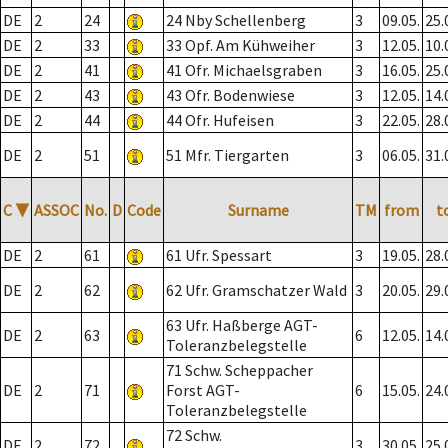
DE
2
24
24 Nby Schellenberg
3
09.05.
25.
DE
2
33
33 Opf. Am Kühweiher
3
12.05.
10.
DE
2
41
41 Ofr. Michaelsgraben
3
16.05.
25.
DE
2
43
43 Ofr. Bodenwiese
3
12.05.
14.
DE
2
44
44 Ofr. Hufeisen
3
22.05.
28.
DE
2
51
51 Mfr. Tiergarten
3
06.05.
31.
C
▼
ASSOC
No.
D
Code
Surname
TM
from
t
DE
2
61
61 Ufr. Spessart
3
19.05.
28.
DE
2
62
62 Ufr. Gramschatzer Wald
3
20.05.
29.
63 Ufr. Haßberge AGT-
DE
2
63
6
12.05.
14.
Toleranzbelegstelle
71 Schw. Scheppacher
DE
2
71
Forst AGT-
6
15.05.
24.
Toleranzbelegstelle
72 Schw.
DE
2
72
3
30.05.
25.