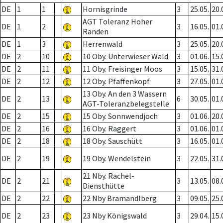
DE
1
1
Hornisgrinde
3
25.05.
20.
AGT Toleranz Hoher
DE
1
2
3
16.05.
01.
Randen
DE
1
3
Herrenwald
3
25.05.
20.
DE
2
10
10 Oby. Unterwieser Wald
3
01.06.
15.
DE
2
11
11 Oby. Freisinger Moos
3
15.05.
31.
DE
2
12
12 Oby. Pfaffenkopf
3
27.05.
01.
13 Oby. An den 3 Wassern
DE
2
13
6
30.05.
01.
AGT-Toleranzbelegstelle
DE
2
15
15 Oby. Sonnwendjoch
3
01.06.
20.
DE
2
16
16 Oby. Raggert
3
01.06.
01.
DE
2
18
18 Oby. Sauschütt
3
16.05.
01.
DE
2
19
19 Oby. Wendelstein
3
22.05.
31.
21 Nby. Rachel-
DE
2
21
3
13.05.
08.
Diensthütte
DE
2
22
22 Nby Bramandlberg
3
09.05.
25.
DE
2
23
23 Nby Königswald
3
29.04.
15.