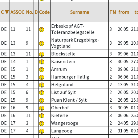
C
▼
ASSOC
No.
D
Code
Surname
TM
from
t
Erbeskopf AGT-
DE
11
11
3
26.05.
21.
Toleranzbelegstelle
Naturpark Erzgebirge-
DE
13
9
3
29.05.
10.
Vogtland
DE
13
11
Blockstelle
3
09.06.
21.
DE
14
1
Kaiserstein
3
30.05.
27.
DE
15
1
Amrum
2
09.06.
21.
DE
15
3
Hamburger Hallig
2
06.06.
11.
DE
15
4
Helgoland
2
13.05.
31.
DE
15
6
List auf Sylt
2
26.05.
20.
DE
15
9
Puan Klent / Sylt
2
26.05.
15.
DE
16
9
Oberhof
3
30.05.
01.
DE
16
11
Kieferle
3
06.06.
25.
DE
17
3
Wangerooge
2
24.05.
29.
DE
17
4
Langeoog
2
31.05.
09.