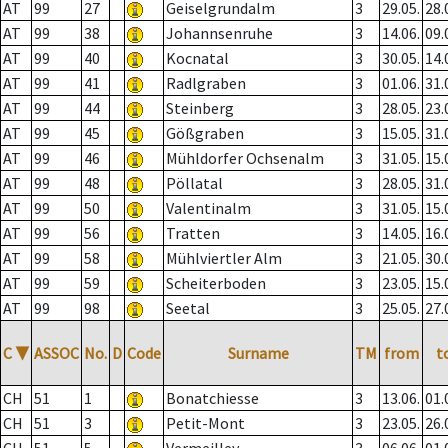
AT
99
27
Geiselgrundalm
3
29.05.
28.
AT
99
38
Johannsenruhe
3
14.06.
09.
AT
99
40
Kocnatal
3
30.05.
14.
AT
99
41
Radlgraben
3
01.06.
31.
AT
99
44
Steinberg
3
28.05.
23.
AT
99
45
Gößgraben
3
15.05.
31.
AT
99
46
Mühldorfer Ochsenalm
3
31.05.
15.
AT
99
48
Pöllatal
3
28.05.
31.
AT
99
50
Valentinalm
3
31.05.
15.
AT
99
56
Tratten
3
14.05.
16.
AT
99
58
Mühlviertler Alm
3
21.05.
30.
AT
99
59
Scheiterboden
3
23.05.
15.
AT
99
98
Seetal
3
25.05.
27.
C
▼
ASSOC
No.
D
Code
Surname
TM
from
t
CH
51
1
Bonatchiesse
3
13.06.
01.
CH
51
3
Petit-Mont
3
23.05.
26.