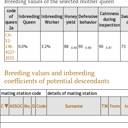
Breeding values
of the selected mother queen
code
Calmness
of
Inbreeding
Inbreeding
Honey
Defensive
Sw
during
queen
Queen
Worker
yield
behavior
inspection
2a
CH-
52-
146-
0.0%
3.2%
88
90
90
73
0.40
0.48
0.47
4227-
2015
Breeding values and inbreeding
coefficients of potential descendants
mating station code
details of mating station
C
▼
ASSOC
No.
D
Code
Surname
TM
from
t