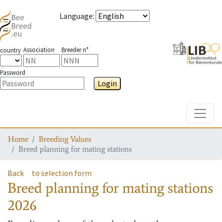
Language
:
Association
Breeder n°
country
Password
Login
Toggle
Home
Breeding Values
Breed planning for mating stations
Back
to selection form
Breed planning for mating stations
2026