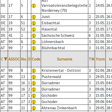
AGT
DE
17
5
Varroatoleranzbelegstelle
2
24.05.
26.
Norderney (70)
DE
17
6
Juist
2
25.05.
26.
DE
19
51
Eisbachtal
3
15.05.
21.
DE
19
52
Hasental
3
15.05.
17.
DE
41
1
Sächsische Schweiz
6
31.05.
05.
AT
99
6
Löhnersbach
3
02.06.
30.
AT
99
7
Blühnbachtal
3
31.05.
26.
C
▼
ASSOC
No.
D
Code
Surname
TM
from
t
AT
99
8
Kristeinertal - Osttirol
3
02.06.
28.
AT
99
13
Pusterwald
3
29.05.
31.
AT
99
16
1
Dürradmer
3
15.05.
04.
AT
99
16
2
Dürradmer
3
09.06.
04.
AT
99
17
1
Gschöder
3
15.05.
04.
AT
99
17
2
Gschöder
3
09.06.
04.
AT
99
21
Abtenau Zinkenbach
3
29.05.
28.