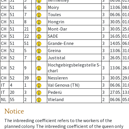
CH
51
5
Vermeilley
3
06.06.
01.
CH
51
6
Moiry
3
13.06.
08.
CH
51
7
Toules
3
06.06.
01.
CH
51
8
Hongrin
3
30.05.
01.
CH
51
21
Mont-Dar
3
30.05.
25.
CH
51
22
SADE
3
16.05.
01.
CH
51
51
Grande-Enne
3
14.05.
06.
CH
52
5
Greina
3
13.06.
31.
CH
52
7
Justistal
3
26.05.
31.
Hochgebirgsbelegstelle S-
CH
52
9
3
13.06.
26.
charl
CH
52
39
Nessleren
3
30.05.
29.
IT
4
1
Val Genova (TN)
3
06.06.
31.
IT
20
3
Pederü
3
27.05.
13.
NL
55
2
Vlieland
2
06.06.
05.
Notice
The inbreeding coefficient refers to the workers of the
planned colony. The inbreeding coefficient of the queen only