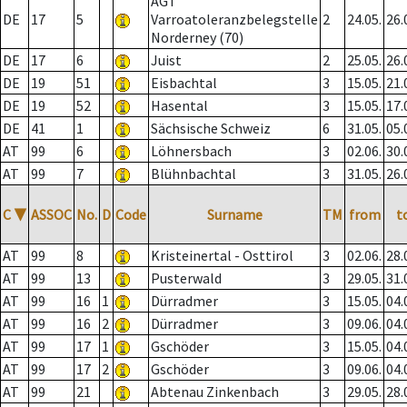
AGT
DE
17
5
Varroatoleranzbelegstelle
2
24.05.
26.
Norderney (70)
DE
17
6
Juist
2
25.05.
26.
DE
19
51
Eisbachtal
3
15.05.
21.
DE
19
52
Hasental
3
15.05.
17.
DE
41
1
Sächsische Schweiz
6
31.05.
05.
AT
99
6
Löhnersbach
3
02.06.
30.
AT
99
7
Blühnbachtal
3
31.05.
26.
C
▼
ASSOC
No.
D
Code
Surname
TM
from
t
AT
99
8
Kristeinertal - Osttirol
3
02.06.
28.
AT
99
13
Pusterwald
3
29.05.
31.
AT
99
16
1
Dürradmer
3
15.05.
04.
AT
99
16
2
Dürradmer
3
09.06.
04.
AT
99
17
1
Gschöder
3
15.05.
04.
AT
99
17
2
Gschöder
3
09.06.
04.
AT
99
21
Abtenau Zinkenbach
3
29.05.
28.