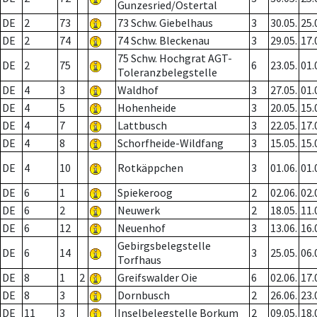
Gunzesried/Ostertal
DE
2
73
73 Schw. Giebelhaus
3
30.05.
25.
DE
2
74
74 Schw. Bleckenau
3
29.05.
17.
75 Schw. Hochgrat AGT-
DE
2
75
6
23.05.
01.
Toleranzbelegstelle
DE
4
3
Waldhof
3
27.05.
01.
DE
4
5
Hohenheide
3
20.05.
15.
DE
4
7
Lattbusch
3
22.05.
17.
DE
4
8
Schorfheide-Wildfang
3
15.05.
15.
DE
4
10
Rotkäppchen
3
01.06.
01.
DE
6
1
Spiekeroog
2
02.06.
02.
DE
6
2
Neuwerk
2
18.05.
11.
DE
6
12
Neuenhof
3
13.06.
16.
Gebirgsbelegstelle
DE
6
14
3
25.05.
06.
Torfhaus
DE
8
1
2
Greifswalder Oie
6
02.06.
17.
DE
8
3
Dornbusch
2
26.06.
23.
DE
11
3
Inselbelegstelle Borkum
2
09.05.
18.