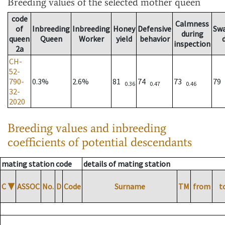
Breeding values
of the selected mother queen
code
Calmness
of
Inbreeding
Inbreeding
Honey
Defensive
Sw
during
queen
Queen
Worker
yield
behavior
inspection
2a
CH-
52-
790-
0.3%
2.6%
81
74
73
79
0.36
0.47
0.46
32-
2020
Breeding values and inbreeding
coefficients of potential descendants
mating station code
details of mating station
C
▼
ASSOC
No.
D
Code
Surname
TM
from
t