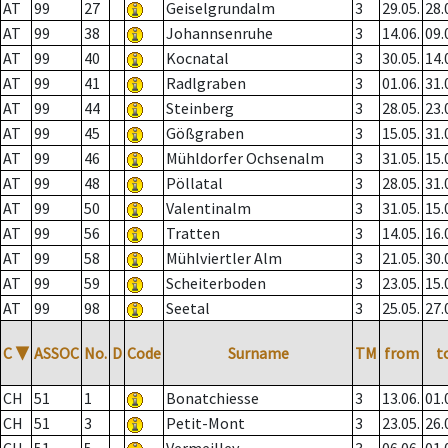
AT
99
27
Geiselgrundalm
3
29.05.
28.
AT
99
38
Johannsenruhe
3
14.06.
09.
AT
99
40
Kocnatal
3
30.05.
14.
AT
99
41
Radlgraben
3
01.06.
31.
AT
99
44
Steinberg
3
28.05.
23.
AT
99
45
Gößgraben
3
15.05.
31.
AT
99
46
Mühldorfer Ochsenalm
3
31.05.
15.
AT
99
48
Pöllatal
3
28.05.
31.
AT
99
50
Valentinalm
3
31.05.
15.
AT
99
56
Tratten
3
14.05.
16.
AT
99
58
Mühlviertler Alm
3
21.05.
30.
AT
99
59
Scheiterboden
3
23.05.
15.
AT
99
98
Seetal
3
25.05.
27.
C
▼
ASSOC
No.
D
Code
Surname
TM
from
t
CH
51
1
Bonatchiesse
3
13.06.
01.
CH
51
3
Petit-Mont
3
23.05.
26.