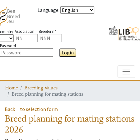
Language
:
Association
Breeder n°
country
Password
Login
Toggle
Home
Breeding Values
Breed planning for mating stations
Back
to selection form
Breed planning for mating stations
2026