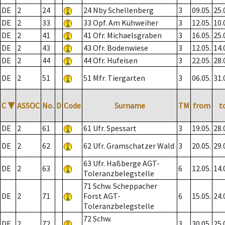
DE
2
24
24 Nby Schellenberg
3
09.05.
25.
DE
2
33
33 Opf. Am Kühweiher
3
12.05.
10.
DE
2
41
41 Ofr. Michaelsgraben
3
16.05.
25.
DE
2
43
43 Ofr. Bodenwiese
3
12.05.
14.
DE
2
44
44 Ofr. Hufeisen
3
22.05.
28.
DE
2
51
51 Mfr. Tiergarten
3
06.05.
31.
C
▼
ASSOC
No.
D
Code
Surname
TM
from
t
DE
2
61
61 Ufr. Spessart
3
19.05.
28.
DE
2
62
62 Ufr. Gramschatzer Wald
3
20.05.
29.
63 Ufr. Haßberge AGT-
DE
2
63
6
12.05.
14.
Toleranzbelegstelle
71 Schw. Scheppacher
DE
2
71
Forst AGT-
6
15.05.
24.
Toleranzbelegstelle
72 Schw.
DE
2
72
3
30.05.
25.