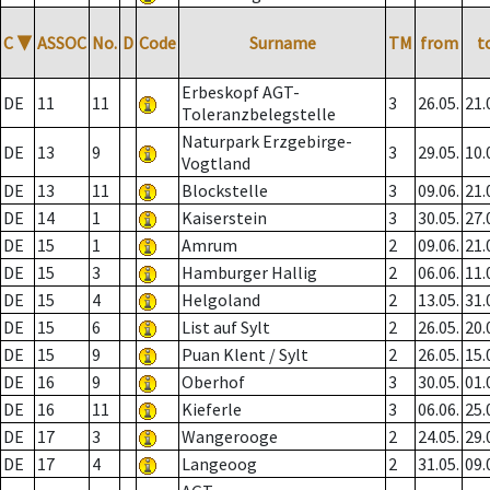
C
▼
ASSOC
No.
D
Code
Surname
TM
from
t
Erbeskopf AGT-
DE
11
11
3
26.05.
21.
Toleranzbelegstelle
Naturpark Erzgebirge-
DE
13
9
3
29.05.
10.
Vogtland
DE
13
11
Blockstelle
3
09.06.
21.
DE
14
1
Kaiserstein
3
30.05.
27.
DE
15
1
Amrum
2
09.06.
21.
DE
15
3
Hamburger Hallig
2
06.06.
11.
DE
15
4
Helgoland
2
13.05.
31.
DE
15
6
List auf Sylt
2
26.05.
20.
DE
15
9
Puan Klent / Sylt
2
26.05.
15.
DE
16
9
Oberhof
3
30.05.
01.
DE
16
11
Kieferle
3
06.06.
25.
DE
17
3
Wangerooge
2
24.05.
29.
DE
17
4
Langeoog
2
31.05.
09.