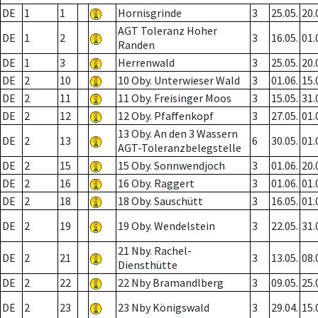
DE
1
1
Hornisgrinde
3
25.05.
20.
AGT Toleranz Hoher
DE
1
2
3
16.05.
01.
Randen
DE
1
3
Herrenwald
3
25.05.
20.
DE
2
10
10 Oby. Unterwieser Wald
3
01.06.
15.
DE
2
11
11 Oby. Freisinger Moos
3
15.05.
31.
DE
2
12
12 Oby. Pfaffenkopf
3
27.05.
01.
13 Oby. An den 3 Wassern
DE
2
13
6
30.05.
01.
AGT-Toleranzbelegstelle
DE
2
15
15 Oby. Sonnwendjoch
3
01.06.
20.
DE
2
16
16 Oby. Raggert
3
01.06.
01.
DE
2
18
18 Oby. Sauschütt
3
16.05.
01.
DE
2
19
19 Oby. Wendelstein
3
22.05.
31.
21 Nby. Rachel-
DE
2
21
3
13.05.
08.
Diensthütte
DE
2
22
22 Nby Bramandlberg
3
09.05.
25.
DE
2
23
23 Nby Königswald
3
29.04.
15.