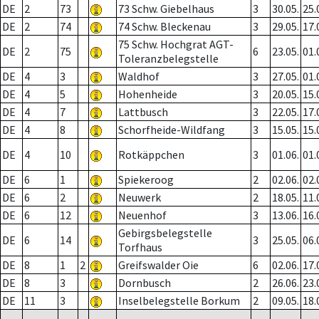
DE
2
73
73 Schw. Giebelhaus
3
30.05.
25.
DE
2
74
74 Schw. Bleckenau
3
29.05.
17.
75 Schw. Hochgrat AGT-
DE
2
75
6
23.05.
01.
Toleranzbelegstelle
DE
4
3
Waldhof
3
27.05.
01.
DE
4
5
Hohenheide
3
20.05.
15.
DE
4
7
Lattbusch
3
22.05.
17.
DE
4
8
Schorfheide-Wildfang
3
15.05.
15.
DE
4
10
Rotkäppchen
3
01.06.
01.
DE
6
1
Spiekeroog
2
02.06.
02.
DE
6
2
Neuwerk
2
18.05.
11.
DE
6
12
Neuenhof
3
13.06.
16.
Gebirgsbelegstelle
DE
6
14
3
25.05.
06.
Torfhaus
DE
8
1
2
Greifswalder Oie
6
02.06.
17.
DE
8
3
Dornbusch
2
26.06.
23.
DE
11
3
Inselbelegstelle Borkum
2
09.05.
18.