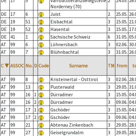
DE
17
5
Varroatoleranzbelegstelle
2
24.05.
26.
Norderney (70)
DE
17
6
Juist
2
25.05.
26.
DE
19
51
Eisbachtal
3
15.05.
21.
DE
19
52
Hasental
3
15.05.
17.
DE
41
1
Sächsische Schweiz
6
31.05.
05.
AT
99
6
Löhnersbach
3
02.06.
30.
AT
99
7
Blühnbachtal
3
31.05.
26.
C
▼
ASSOC
No.
D
Code
Surname
TM
from
t
AT
99
8
Kristeinertal - Osttirol
3
02.06.
28.
AT
99
13
Pusterwald
3
29.05.
31.
AT
99
16
1
Dürradmer
3
15.05.
04.
AT
99
16
2
Dürradmer
3
09.06.
04.
AT
99
17
1
Gschöder
3
15.05.
04.
AT
99
17
2
Gschöder
3
09.06.
04.
AT
99
21
Abtenau Zinkenbach
3
29.05.
28.
AT
99
27
Geiselgrundalm
3
29.05.
28.