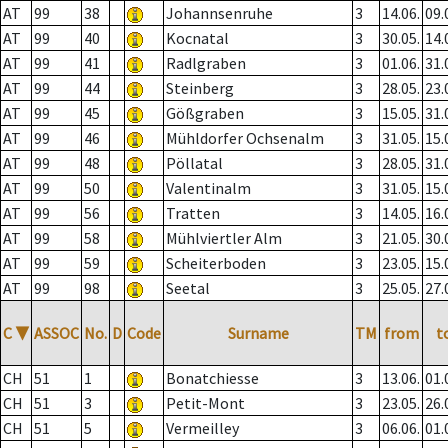
AT
99
38
Johannsenruhe
3
14.06.
09.
AT
99
40
Kocnatal
3
30.05.
14.
AT
99
41
Radlgraben
3
01.06.
31.
AT
99
44
Steinberg
3
28.05.
23.
AT
99
45
Gößgraben
3
15.05.
31.
AT
99
46
Mühldorfer Ochsenalm
3
31.05.
15.
AT
99
48
Pöllatal
3
28.05.
31.
AT
99
50
Valentinalm
3
31.05.
15.
AT
99
56
Tratten
3
14.05.
16.
AT
99
58
Mühlviertler Alm
3
21.05.
30.
AT
99
59
Scheiterboden
3
23.05.
15.
AT
99
98
Seetal
3
25.05.
27.
C
▼
ASSOC
No.
D
Code
Surname
TM
from
t
CH
51
1
Bonatchiesse
3
13.06.
01.
CH
51
3
Petit-Mont
3
23.05.
26.
CH
51
5
Vermeilley
3
06.06.
01.