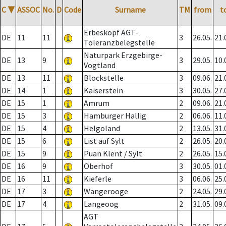
C
▼
ASSOC
No.
D
Code
Surname
TM
from
t
Erbeskopf AGT-
DE
11
11
3
26.05.
21.
Toleranzbelegstelle
Naturpark Erzgebirge-
DE
13
9
3
29.05.
10.
Vogtland
DE
13
11
Blockstelle
3
09.06.
21.
DE
14
1
Kaiserstein
3
30.05.
27.
DE
15
1
Amrum
2
09.06.
21.
DE
15
3
Hamburger Hallig
2
06.06.
11.
DE
15
4
Helgoland
2
13.05.
31.
DE
15
6
List auf Sylt
2
26.05.
20.
DE
15
9
Puan Klent / Sylt
2
26.05.
15.
DE
16
9
Oberhof
3
30.05.
01.
DE
16
11
Kieferle
3
06.06.
25.
DE
17
3
Wangerooge
2
24.05.
29.
DE
17
4
Langeoog
2
31.05.
09.
AGT