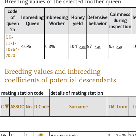
Breeding values
of the selected mother queen
code
Calmness
of
Inbreeding
Inbreeding
Honey
Defensive
S
during
queen
Queen
Worker
yield
behavior
inspection
2a
DE-
11-1-
4.6%
6.8%
104
97
95
1
0.56
0.63
0.63
10764-
2020
Breeding values and inbreeding
coefficients of potential descendants
mating station code
details of mating station
C
▼
ASSOC
No.
D
Code
Surname
TM
from
t
DE
1
1
Hornisgrinde
3
25.05.
20.