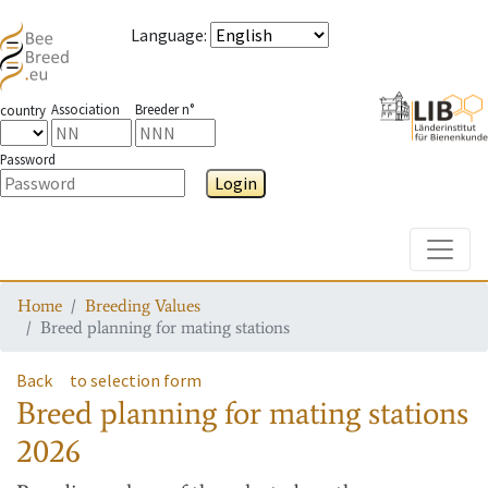
Language
:
Association
Breeder n°
country
Password
Login
Toggle
Home
Breeding Values
Breed planning for mating stations
Back
to selection form
Breed planning for mating stations
2026