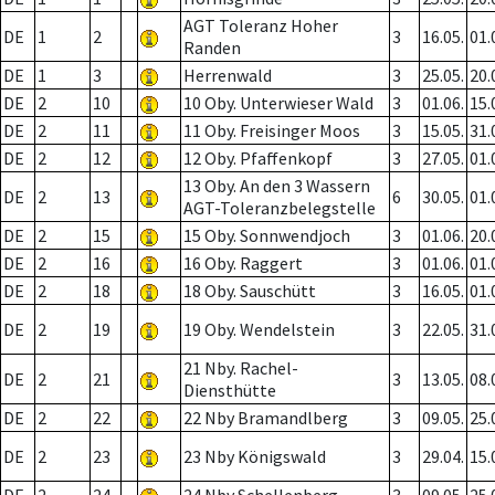
AGT Toleranz Hoher
DE
1
2
3
16.05.
01.
Randen
DE
1
3
Herrenwald
3
25.05.
20.
DE
2
10
10 Oby. Unterwieser Wald
3
01.06.
15.
DE
2
11
11 Oby. Freisinger Moos
3
15.05.
31.
DE
2
12
12 Oby. Pfaffenkopf
3
27.05.
01.
13 Oby. An den 3 Wassern
DE
2
13
6
30.05.
01.
AGT-Toleranzbelegstelle
DE
2
15
15 Oby. Sonnwendjoch
3
01.06.
20.
DE
2
16
16 Oby. Raggert
3
01.06.
01.
DE
2
18
18 Oby. Sauschütt
3
16.05.
01.
DE
2
19
19 Oby. Wendelstein
3
22.05.
31.
21 Nby. Rachel-
DE
2
21
3
13.05.
08.
Diensthütte
DE
2
22
22 Nby Bramandlberg
3
09.05.
25.
DE
2
23
23 Nby Königswald
3
29.04.
15.