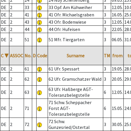
DE
2
24
24 Nby Schellenberg
3
09.05.
25.
DE
2
33
33 Opf. Am Kühweiher
3
12.05.
10.
DE
2
41
41 Ofr. Michaelsgraben
3
16.05.
25.
DE
2
43
43 Ofr. Bodenwiese
3
12.05.
14.
DE
2
44
44 Ofr. Hufeisen
3
22.05.
28.
DE
2
51
51 Mfr. Tiergarten
3
06.05.
31.
C
▼
ASSOC
No.
D
Code
Surname
TM
from
t
DE
2
61
61 Ufr. Spessart
3
19.05.
28.
DE
2
62
62 Ufr. Gramschatzer Wald
3
20.05.
29.
63 Ufr. Haßberge AGT-
DE
2
63
6
12.05.
14.
Toleranzbelegstelle
71 Schw. Scheppacher
DE
2
71
Forst AGT-
6
15.05.
24.
Toleranzbelegstelle
72 Schw.
DE
2
72
3
30.05.
25.
Gunzesried/Ostertal