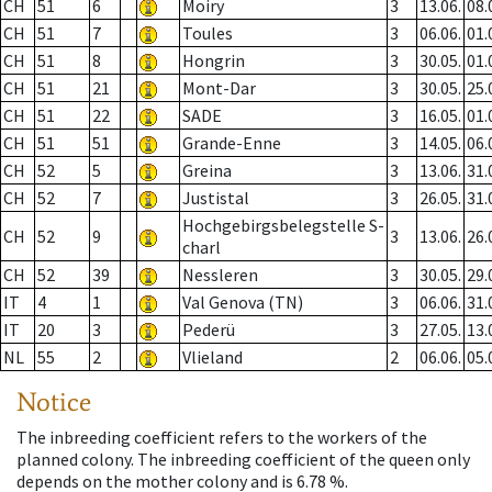
CH
51
6
Moiry
3
13.06.
08.
CH
51
7
Toules
3
06.06.
01.
CH
51
8
Hongrin
3
30.05.
01.
CH
51
21
Mont-Dar
3
30.05.
25.
CH
51
22
SADE
3
16.05.
01.
CH
51
51
Grande-Enne
3
14.05.
06.
CH
52
5
Greina
3
13.06.
31.
CH
52
7
Justistal
3
26.05.
31.
Hochgebirgsbelegstelle S-
CH
52
9
3
13.06.
26.
charl
CH
52
39
Nessleren
3
30.05.
29.
IT
4
1
Val Genova (TN)
3
06.06.
31.
IT
20
3
Pederü
3
27.05.
13.
NL
55
2
Vlieland
2
06.06.
05.
Notice
The inbreeding coefficient refers to the workers of the
planned colony. The inbreeding coefficient of the queen only
depends on the mother colony and is 6.78 %.