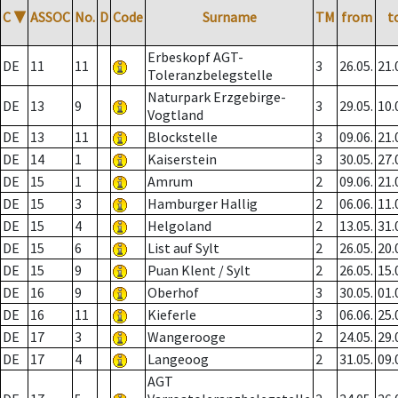
C
▼
ASSOC
No.
D
Code
Surname
TM
from
t
Erbeskopf AGT-
DE
11
11
3
26.05.
21.
Toleranzbelegstelle
Naturpark Erzgebirge-
DE
13
9
3
29.05.
10.
Vogtland
DE
13
11
Blockstelle
3
09.06.
21.
DE
14
1
Kaiserstein
3
30.05.
27.
DE
15
1
Amrum
2
09.06.
21.
DE
15
3
Hamburger Hallig
2
06.06.
11.
DE
15
4
Helgoland
2
13.05.
31.
DE
15
6
List auf Sylt
2
26.05.
20.
DE
15
9
Puan Klent / Sylt
2
26.05.
15.
DE
16
9
Oberhof
3
30.05.
01.
DE
16
11
Kieferle
3
06.06.
25.
DE
17
3
Wangerooge
2
24.05.
29.
DE
17
4
Langeoog
2
31.05.
09.
AGT