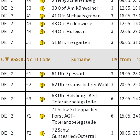
DE
2
24
24 Nby Schellenberg
3
09.05.
25.
DE
2
33
33 Opf. Am Kühweiher
3
12.05.
10.
DE
2
41
41 Ofr. Michaelsgraben
3
16.05.
25.
DE
2
43
43 Ofr. Bodenwiese
3
12.05.
14.
DE
2
44
44 Ofr. Hufeisen
3
22.05.
28.
DE
2
51
51 Mfr. Tiergarten
3
06.05.
31.
C
▼
ASSOC
No.
D
Code
Surname
TM
from
t
DE
2
61
61 Ufr. Spessart
3
19.05.
28.
DE
2
62
62 Ufr. Gramschatzer Wald
3
20.05.
29.
63 Ufr. Haßberge AGT-
DE
2
63
6
12.05.
14.
Toleranzbelegstelle
71 Schw. Scheppacher
DE
2
71
Forst AGT-
6
15.05.
24.
Toleranzbelegstelle
72 Schw.
DE
2
72
3
30.05.
25.
Gunzesried/Ostertal