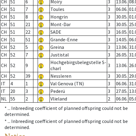
CH
51
6
Moiry
3
13.06.
08.
CH
51
7
Toules
3
06.06.
01.
CH
51
8
Hongrin
3
30.05.
01.
CH
51
21
Mont-Dar
3
30.05.
25.
CH
51
22
SADE
3
16.05.
01.
CH
51
51
Grande-Enne
3
14.05.
06.
CH
52
5
Greina
3
13.06.
31.
CH
52
7
Justistal
3
26.05.
31.
Hochgebirgsbelegstelle S-
CH
52
9
3
13.06.
26.
charl
CH
52
39
Nessleren
3
30.05.
29.
IT
4
1
Val Genova (TN)
3
06.06.
31.
IT
20
3
Pederü
3
27.05.
13.
NL
55
2
Vlieland
2
06.06.
05.
* ...
Inbreeding coefficient of planned offspring could not be
determined.
* ...
Inbreeding coefficient of planned offspring could not be
determined.