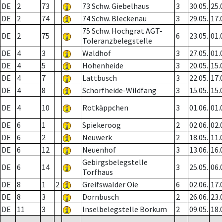
DE
2
73
73 Schw. Giebelhaus
3
30.05.
25.
DE
2
74
74 Schw. Bleckenau
3
29.05.
17.
75 Schw. Hochgrat AGT-
DE
2
75
6
23.05.
01.
Toleranzbelegstelle
DE
4
3
Waldhof
3
27.05.
01.
DE
4
5
Hohenheide
3
20.05.
15.
DE
4
7
Lattbusch
3
22.05.
17.
DE
4
8
Schorfheide-Wildfang
3
15.05.
15.
DE
4
10
Rotkäppchen
3
01.06.
01.
DE
6
1
Spiekeroog
2
02.06.
02.
DE
6
2
Neuwerk
2
18.05.
11.
DE
6
12
Neuenhof
3
13.06.
16.
Gebirgsbelegstelle
DE
6
14
3
25.05.
06.
Torfhaus
DE
8
1
2
Greifswalder Oie
6
02.06.
17.
DE
8
3
Dornbusch
2
26.06.
23.
DE
11
3
Inselbelegstelle Borkum
2
09.05.
18.