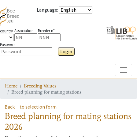
Language
:
Association
Breeder n°
country
Password
Login
Toggle
Home
Breeding Values
Breed planning for mating stations
Back
to selection form
Breed planning for mating stations
2026