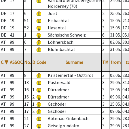
DE
17
5
Varroatoleranzbelegstelle
2
24.05.
26.
Norderney (70)
DE
17
6
Juist
2
25.05.
26.
DE
19
51
Eisbachtal
3
15.05.
21.
DE
19
52
Hasental
3
15.05.
17.
DE
41
1
Sächsische Schweiz
6
31.05.
05.
AT
99
6
Löhnersbach
3
02.06.
30.
AT
99
7
Blühnbachtal
3
31.05.
26.
C
▼
ASSOC
No.
D
Code
Surname
TM
from
t
AT
99
8
Kristeinertal - Osttirol
3
02.06.
28.
AT
99
13
Pusterwald
3
29.05.
31.
AT
99
16
1
Dürradmer
3
15.05.
04.
AT
99
16
2
Dürradmer
3
09.06.
04.
AT
99
17
1
Gschöder
3
15.05.
04.
AT
99
17
2
Gschöder
3
09.06.
04.
AT
99
21
Abtenau Zinkenbach
3
29.05.
28.
AT
99
27
Geiselgrundalm
3
29.05.
28.