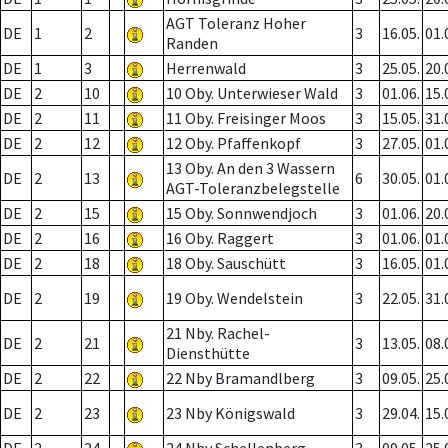
AGT Toleranz Hoher
DE
1
2
3
16.05.
01.
Randen
DE
1
3
Herrenwald
3
25.05.
20.
DE
2
10
10 Oby. Unterwieser Wald
3
01.06.
15.
DE
2
11
11 Oby. Freisinger Moos
3
15.05.
31.
DE
2
12
12 Oby. Pfaffenkopf
3
27.05.
01.
13 Oby. An den 3 Wassern
DE
2
13
6
30.05.
01.
AGT-Toleranzbelegstelle
DE
2
15
15 Oby. Sonnwendjoch
3
01.06.
20.
DE
2
16
16 Oby. Raggert
3
01.06.
01.
DE
2
18
18 Oby. Sauschütt
3
16.05.
01.
DE
2
19
19 Oby. Wendelstein
3
22.05.
31.
21 Nby. Rachel-
DE
2
21
3
13.05.
08.
Diensthütte
DE
2
22
22 Nby Bramandlberg
3
09.05.
25.
DE
2
23
23 Nby Königswald
3
29.04.
15.