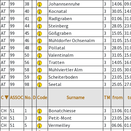
AT
99
38
Johannsenruhe
3
14.06.
09.
AT
99
40
Kocnatal
3
30.05.
14.
AT
99
41
Radlgraben
3
01.06.
31.
AT
99
44
Steinberg
3
28.05.
23.
AT
99
45
Gößgraben
3
15.05.
31.
AT
99
46
Mühldorfer Ochsenalm
3
31.05.
15.
AT
99
48
Pöllatal
3
28.05.
31.
AT
99
50
Valentinalm
3
31.05.
15.
AT
99
56
Tratten
3
14.05.
16.
AT
99
58
Mühlviertler Alm
3
21.05.
30.
AT
99
59
Scheiterboden
3
23.05.
15.
AT
99
98
Seetal
3
25.05.
27.
C
▼
ASSOC
No.
D
Code
Surname
TM
from
t
CH
51
1
Bonatchiesse
3
13.06.
01.
CH
51
3
Petit-Mont
3
23.05.
26.
CH
51
5
Vermeilley
3
06.06.
01.