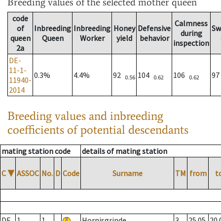
Breeding values
of the selected mother queen
code
Calmness
of
Inbreeding
Inbreeding
Honey
Defensive
Sw
during
queen
Queen
Worker
yield
behavior
inspection
2a
DE-
11-1-
0.3%
4.4%
92
104
106
9
0.56
0.62
0.62
11940-
2014
Breeding values and inbreeding
coefficients of potential descendants
mating station code
details of mating station
C
▼
ASSOC
No.
D
Code
Surname
TM
from
t
DE
1
1
Hornisgrinde
3
25.05.
20.