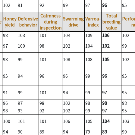
102
91
92
99
97
96
95
Calmness
Total
Honey
Defensive
Swarming
Varroa-
Perfo
e
during
breeding
yield
behavior
drive
index
n
inspection
value
98
103
101
104
109
106
102
97
100
98
102
104
102
99
98
99
101
108
108
105
102
95
94
96
96
99
96
95
91
99
101
94
99
97
95
96
97
98
102
98
98
98
98
93
92
102
99
97
95
100
101
101
106
105
104
103
94
90
89
94
79
83
90