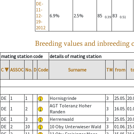
DE-
11-
12-
6.9%
2.5%
85
83
0.39
0.51
19-
2012
Breeding values and inbreeding c
mating station code
details of mating station
C
▼
ASSOC
No.
D
Code
Surname
TM
from
t
DE
1
1
Hornisgrinde
3
25.05.
20.
AGT Toleranz Hoher
DE
1
2
3
16.05.
01.
Randen
DE
1
3
Herrenwald
3
25.05.
20.
DE
2
10
10 Oby. Unterwieser Wald
3
01.06.
15.