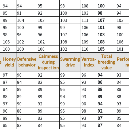
94
94
95
98
108
100
94
95
91
92
100
103
98
94
99
104
103
103
111
107
103
95
100
99
99
106
101
98
98
96
96
107
106
103
100
106
102
102
108
109
108
106
100
100
100
102
110
105
101
Calmness
Total
Honey
Defensive
Swarming
Varroa-
Perfo
e
during
breeding
yield
behavior
drive
index
n
inspection
value
97
90
92
99
96
94
93
87
84
82
95
93
86
84
84
89
89
96
93
88
88
88
89
89
94
93
89
88
97
90
92
99
96
94
93
90
88
89
96
98
92
89
89
83
83
95
93
87
85
85
83
84
95
93
87
84