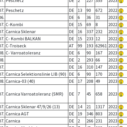
07.
Peschetz
DE
2
227
355
2023
07.
Peschetz
DE
13
90
672
2022
06.
DE
6
36
31
2023
07.
C-Kombi
DE
15
69
8
2022
07.
Carnica Sklenar
DE
16
337
232
2023
07.
C- Kombi BALKAN
DE
15
233
12
2022
07.
C-Troiseck
AT
99
193
62961
2023
08.
C- Varroatoleranz
DE
6
90
167
2023
08.
DE
2
293
66
2023
07.
DE
16
310
147
2023
07.
Carnica Selektionslinie LIB (90)
DE
6
90
170
2023
08.
Carnica-03 (40)
DE
17
208
49
2023
07.
Carnica Varroatoleranz (SMR)
DE
7
45
658
2023
07.
Carnica Sklenar 47/9/26 (13)
DE
14
21
1317
2022
07.
Carnica AGT
DE
19
346
803
2023
07.
Carnica
DE
2
266
231
2023