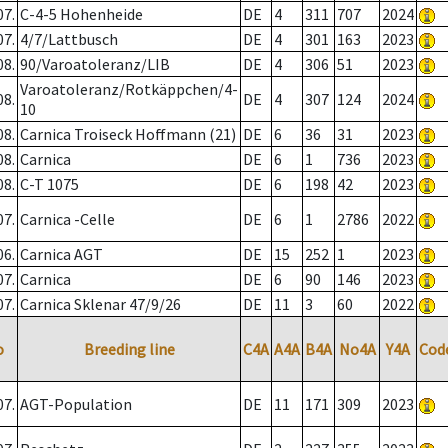
07.
C-4-5 Hohenheide
DE
4
311
707
2024
07.
4/7/Lattbusch
DE
4
301
163
2023
08.
90/Varoatoleranz/LIB
DE
4
306
51
2023
Varoatoleranz/Rotkäppchen/4-
08.
DE
4
307
124
2024
10
08.
Carnica Troiseck Hoffmann (21)
DE
6
36
31
2023
08.
Carnica
DE
6
1
736
2023
08.
C-T 1075
DE
6
198
42
2023
07.
Carnica -Celle
DE
6
1
2786
2022
06.
Carnica AGT
DE
15
252
1
2023
07.
Carnica
DE
6
90
146
2023
07.
Carnica Sklenar 47/9/26
DE
11
3
60
2022
o
Breeding line
C4A
A4A
B4A
No4A
Y4A
Cod
07.
AGT-Population
DE
11
171
309
2023