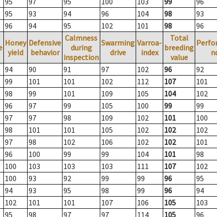
95
97
95
100
103
99
96
95
93
94
96
104
98
93
96
94
95
102
101
98
96
Calmness
Total
Honey
Defensive
Swarming
Varroa-
Perfo
e
during
breeding
yield
behavior
drive
index
n
inspection
value
94
90
91
97
102
96
92
99
101
101
102
112
107
101
98
99
101
109
105
104
102
96
97
99
105
100
99
99
97
97
98
109
102
101
100
98
101
101
105
102
102
102
97
98
102
106
102
102
101
96
100
99
99
104
101
98
100
103
103
103
111
107
102
100
93
92
99
99
96
95
94
93
95
98
99
96
94
102
101
101
107
106
105
103
95
98
97
97
114
105
96