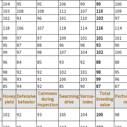
104
95
95
106
99
99
100
103
108
108
112
107
110
109
102
93
96
101
110
103
97
118
106
107
118
114
116
114
99
97
97
109
101
101
101
95
87
88
96
98
93
90
99
97
98
107
104
102
100
96
84
85
93
92
88
88
98
92
92
102
101
98
95
96
93
91
106
103
99
96
85
94
92
85
90
87
87
Calmness
Total
Honey
Defensive
Swarming
Varroa-
Perfo
e
during
breeding
yield
behavior
drive
index
n
inspection
value
102
92
93
105
104
100
98