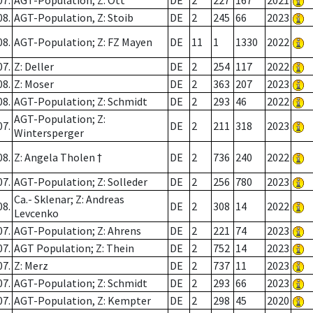
07.
AGT-Population; Z: Ott
DE
2
227
167
2021
08.
AGT-Population, Z: Stoib
DE
2
245
66
2023
08.
AGT-Population; Z: FZ Mayen
DE
11
1
1330
2022
07.
Z: Deller
DE
2
254
117
2022
08.
Z: Moser
DE
2
363
207
2023
08.
AGT-Population; Z: Schmidt
DE
2
293
46
2022
AGT-Population; Z:
07.
DE
2
211
318
2023
Wintersperger
08.
Z: Angela Tholen †
DE
2
736
240
2022
07.
AGT-Population; Z: Solleder
DE
2
256
780
2023
Ca.- Sklenar; Z: Andreas
08.
DE
2
308
14
2022
Levcenko
07.
AGT-Population; Z: Ahrens
DE
2
221
74
2023
07.
AGT Population; Z: Thein
DE
2
752
14
2023
07.
Z: Merz
DE
2
737
11
2023
07.
AGT-Population; Z: Schmidt
DE
2
293
66
2023
07.
AGT-Population, Z: Kempter
DE
2
298
45
2020