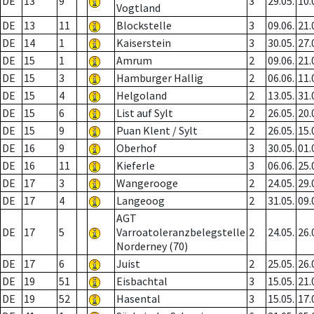
DE
13
9
3
29.05.
10.
Vogtland
DE
13
11
Blockstelle
3
09.06.
21.
DE
14
1
Kaiserstein
3
30.05.
27.
DE
15
1
Amrum
2
09.06.
21.
DE
15
3
Hamburger Hallig
2
06.06.
11.
DE
15
4
Helgoland
2
13.05.
31.
DE
15
6
List auf Sylt
2
26.05.
20.
DE
15
9
Puan Klent / Sylt
2
26.05.
15.
DE
16
9
Oberhof
3
30.05.
01.
DE
16
11
Kieferle
3
06.06.
25.
DE
17
3
Wangerooge
2
24.05.
29.
DE
17
4
Langeoog
2
31.05.
09.
AGT
DE
17
5
Varroatoleranzbelegstelle
2
24.05.
26.
Norderney (70)
DE
17
6
Juist
2
25.05.
26.
DE
19
51
Eisbachtal
3
15.05.
21.
DE
19
52
Hasental
3
15.05.
17.