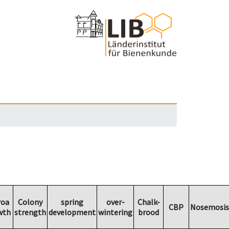
roa
Colony
spring
over-
Chalk-
CBP
Nosemosis
wth
strength
development
wintering
brood