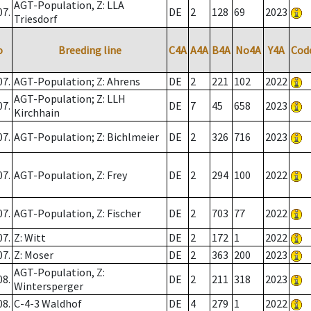
AGT-Population, Z: LLA
07.
DE
2
128
69
2023
Triesdorf
o
Breeding line
C4A
A4A
B4A
No4A
Y4A
Cod
07.
AGT-Population; Z: Ahrens
DE
2
221
102
2022
AGT-Population; Z: LLH
07.
DE
7
45
658
2023
Kirchhain
07.
AGT-Population; Z: Bichlmeier
DE
2
326
716
2023
07.
AGT-Population, Z: Frey
DE
2
294
100
2022
07.
AGT-Population, Z: Fischer
DE
2
703
77
2022
07.
Z: Witt
DE
2
172
1
2022
07.
Z: Moser
DE
2
363
200
2023
AGT-Population, Z:
08.
DE
2
211
318
2023
Wintersperger
08.
C-4-3 Waldhof
DE
4
279
1
2022