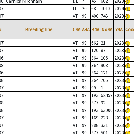
08.
Carnica Kirchhain
DE
7
45
662
2023
07.
IT
20
68
1013
2024
07.
AT
99
400
745
2023
o
Breeding line
C4A
A4A
B4A
No4A
Y4A
Cod
07.
AT
99
662
21
2023
07.
AT
99
120
87
2023
06.
AT
99
364
106
2023
08.
AT
99
364
908
2023
06.
AT
99
364
121
2022
08.
AT
99
364
705
2023
07.
AT
99
99
1
2023
07.
AT
99
193
62459
2023
08.
AT
99
377
92
2023
08.
AT
99
193
63000
2023
07.
AT
99
169
223
2023
07.
AT
99
888
331
2023
07.
AT
99
377
501
2023