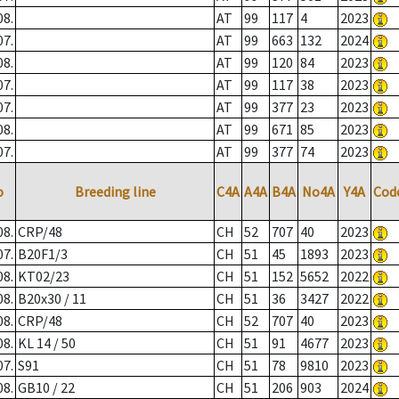
08.
AT
99
117
4
2023
07.
AT
99
663
132
2024
08.
AT
99
120
84
2023
07.
AT
99
117
38
2023
07.
AT
99
377
23
2023
08.
AT
99
671
85
2023
07.
AT
99
377
74
2023
o
Breeding line
C4A
A4A
B4A
No4A
Y4A
Cod
08.
CRP/48
CH
52
707
40
2023
07.
B20F1/3
CH
51
45
1893
2023
08.
KT02/23
CH
51
152
5652
2022
08.
B20x30 / 11
CH
51
36
3427
2022
08.
CRP/48
CH
52
707
40
2023
08.
KL 14 / 50
CH
51
91
4677
2023
07.
S91
CH
51
78
9810
2023
08.
GB10 / 22
CH
51
206
903
2024