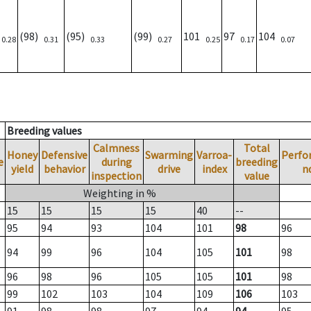
)
(98)
(95)
(99)
101
97
104
0.28
0.31
0.33
0.27
0.25
0.17
0.07
Breeding values
Calmness
Total
Honey
Defensive
Swarming
Varroa-
Perfo
e
during
breeding
yield
behavior
drive
index
n
inspection
value
Weighting in %
15
15
15
15
40
--
95
94
93
104
101
98
96
94
99
96
104
105
101
98
96
98
96
105
105
101
98
99
102
103
104
109
106
103