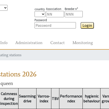
Association
Breeder n°
country
Password
Login
Info
Administration
Contact
Monitoring
ating stations
tations
2026
r queen
Calmness
Swarming
Varroa-
Performance
hygienic
Var
during
TBV
drive
index
ndex
behaviour
gro
inspection