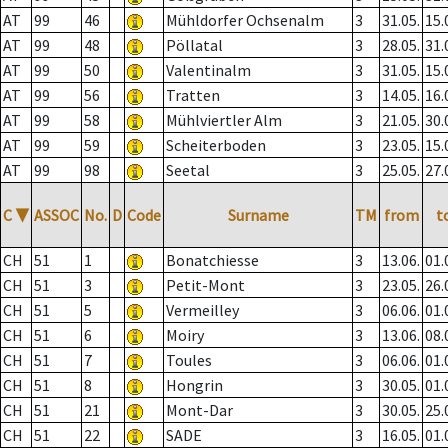
AT
99
46
Mühldorfer Ochsenalm
3
31.05.
15.
AT
99
48
Pöllatal
3
28.05.
31.
AT
99
50
Valentinalm
3
31.05.
15.
AT
99
56
Tratten
3
14.05.
16.
AT
99
58
Mühlviertler Alm
3
21.05.
30.
AT
99
59
Scheiterboden
3
23.05.
15.
AT
99
98
Seetal
3
25.05.
27.
C
▼
ASSOC
No.
D
Code
Surname
TM
from
t
CH
51
1
Bonatchiesse
3
13.06.
01.
CH
51
3
Petit-Mont
3
23.05.
26.
CH
51
5
Vermeilley
3
06.06.
01.
CH
51
6
Moiry
3
13.06.
08.
CH
51
7
Toules
3
06.06.
01.
CH
51
8
Hongrin
3
30.05.
01.
CH
51
21
Mont-Dar
3
30.05.
25.
CH
51
22
SADE
3
16.05.
01.