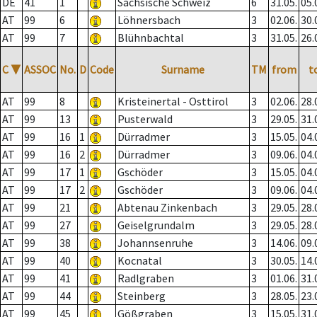
DE
41
1
Sächsische Schweiz
6
31.05.
05.
AT
99
6
Löhnersbach
3
02.06.
30.
AT
99
7
Blühnbachtal
3
31.05.
26.
C
▼
ASSOC
No.
D
Code
Surname
TM
from
t
AT
99
8
Kristeinertal - Osttirol
3
02.06.
28.
AT
99
13
Pusterwald
3
29.05.
31.
AT
99
16
1
Dürradmer
3
15.05.
04.
AT
99
16
2
Dürradmer
3
09.06.
04.
AT
99
17
1
Gschöder
3
15.05.
04.
AT
99
17
2
Gschöder
3
09.06.
04.
AT
99
21
Abtenau Zinkenbach
3
29.05.
28.
AT
99
27
Geiselgrundalm
3
29.05.
28.
AT
99
38
Johannsenruhe
3
14.06.
09.
AT
99
40
Kocnatal
3
30.05.
14.
AT
99
41
Radlgraben
3
01.06.
31.
AT
99
44
Steinberg
3
28.05.
23.
AT
99
45
Gößgraben
3
15.05.
31.