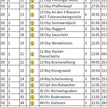
DE
2
11
11 Oby. Freisinger Moos
3
15.05.
31.
DE
2
12
12 Oby. Pfaffenkopf
3
27.05.
01.
13 Oby. An den 3 Wassern
DE
2
13
6
30.05.
01.
AGT-Toleranzbelegstelle
DE
2
15
15 Oby. Sonnwendjoch
3
01.06.
20.
DE
2
16
16 Oby. Raggert
3
01.06.
01.
DE
2
18
18 Oby. Sauschütt
3
16.05.
01.
DE
2
19
19 Oby. Wendelstein
3
22.05.
31.
21 Nby. Rachel-
DE
2
21
3
13.05.
08.
Diensthütte
DE
2
22
22 Nby Bramandlberg
3
09.05.
25.
DE
2
23
23 Nby Königswald
3
29.04.
15.
DE
2
24
24 Nby Schellenberg
3
09.05.
25.
DE
2
33
33 Opf. Am Kühweiher
3
12.05.
10.
DE
2
41
41 Ofr. Michaelsgraben
3
16.05.
25.
DE
2
43
43 Ofr. Bodenwiese
3
12.05.
14.
DE
2
44
44 Ofr. Hufeisen
3
22.05.
28.