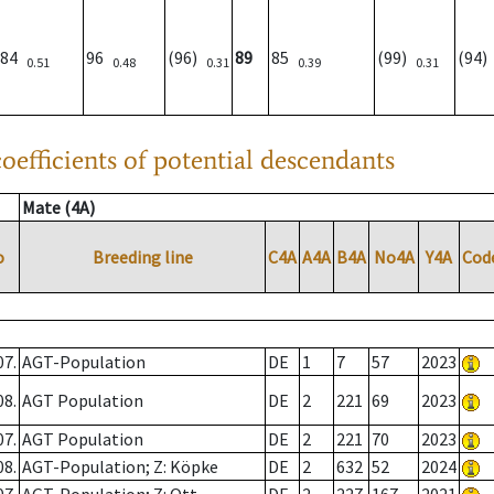
84
96
(96)
89
85
(99)
(94
0.51
0.48
0.31
0.39
0.31
oefficients of potential descendants
Mate (4A)
o
Breeding line
C4A
A4A
B4A
No4A
Y4A
Cod
07.
AGT-Population
DE
1
7
57
2023
08.
AGT Population
DE
2
221
69
2023
07.
AGT Population
DE
2
221
70
2023
08.
AGT-Population; Z: Köpke
DE
2
632
52
2024