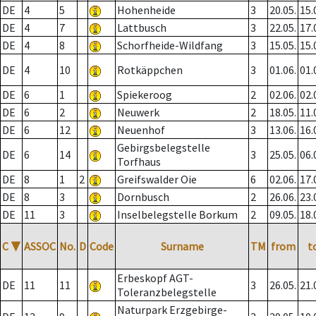
DE
4
5
Hohenheide
3
20.05.
15.
DE
4
7
Lattbusch
3
22.05.
17.
DE
4
8
Schorfheide-Wildfang
3
15.05.
15.
DE
4
10
Rotkäppchen
3
01.06.
01.
DE
6
1
Spiekeroog
2
02.06.
02.
DE
6
2
Neuwerk
2
18.05.
11.
DE
6
12
Neuenhof
3
13.06.
16.
Gebirgsbelegstelle
DE
6
14
3
25.05.
06.
Torfhaus
DE
8
1
2
Greifswalder Oie
6
02.06.
17.
DE
8
3
Dornbusch
2
26.06.
23.
DE
11
3
Inselbelegstelle Borkum
2
09.05.
18.
C
▼
ASSOC
No.
D
Code
Surname
TM
from
t
Erbeskopf AGT-
DE
11
11
3
26.05.
21.
Toleranzbelegstelle
Naturpark Erzgebirge-