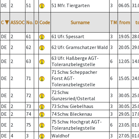
DE
2
51
51 Mfr. Tiergarten
3
06.05.
31.
C
▼
ASSOC
No.
D
Code
Surname
TM
from
t
DE
2
61
61 Ufr. Spessart
3
19.05.
28.
DE
2
62
62 Ufr. Gramschatzer Wald
3
20.05.
29.
63 Ufr. Haßberge AGT-
DE
2
63
6
12.05.
14.
Toleranzbelegstelle
71 Schw. Scheppacher
DE
2
71
Forst AGT-
6
15.05.
24.
Toleranzbelegstelle
72 Schw.
DE
2
72
3
30.05.
25.
Gunzesried/Ostertal
DE
2
73
73 Schw. Giebelhaus
3
30.05.
25.
DE
2
74
74 Schw. Bleckenau
3
29.05.
17.
75 Schw. Hochgrat AGT-
DE
2
75
6
23.05.
01.
Toleranzbelegstelle
DE
4
3
Waldhof
3
27.05.
01.