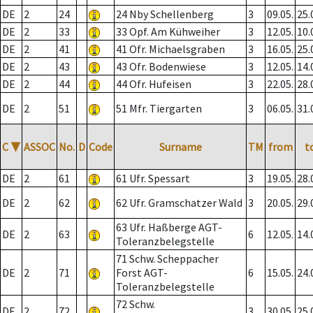
DE
2
24
24 Nby Schellenberg
3
09.05.
25.
DE
2
33
33 Opf. Am Kühweiher
3
12.05.
10.
DE
2
41
41 Ofr. Michaelsgraben
3
16.05.
25.
DE
2
43
43 Ofr. Bodenwiese
3
12.05.
14.
DE
2
44
44 Ofr. Hufeisen
3
22.05.
28.
DE
2
51
51 Mfr. Tiergarten
3
06.05.
31.
C
▼
ASSOC
No.
D
Code
Surname
TM
from
t
DE
2
61
61 Ufr. Spessart
3
19.05.
28.
DE
2
62
62 Ufr. Gramschatzer Wald
3
20.05.
29.
63 Ufr. Haßberge AGT-
DE
2
63
6
12.05.
14.
Toleranzbelegstelle
71 Schw. Scheppacher
DE
2
71
Forst AGT-
6
15.05.
24.
Toleranzbelegstelle
72 Schw.
DE
2
72
3
30.05.
25.