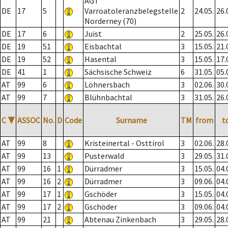
AGT
DE
17
5
Varroatoleranzbelegstelle
2
24.05.
26.
Norderney (70)
DE
17
6
Juist
2
25.05.
26.
DE
19
51
Eisbachtal
3
15.05.
21.
DE
19
52
Hasental
3
15.05.
17.
DE
41
1
Sächsische Schweiz
6
31.05.
05.
AT
99
6
Löhnersbach
3
02.06.
30.
AT
99
7
Blühnbachtal
3
31.05.
26.
C
▼
ASSOC
No.
D
Code
Surname
TM
from
t
AT
99
8
Kristeinertal - Osttirol
3
02.06.
28.
AT
99
13
Pusterwald
3
29.05.
31.
AT
99
16
1
Dürradmer
3
15.05.
04.
AT
99
16
2
Dürradmer
3
09.06.
04.
AT
99
17
1
Gschöder
3
15.05.
04.
AT
99
17
2
Gschöder
3
09.06.
04.
AT
99
21
Abtenau Zinkenbach
3
29.05.
28.