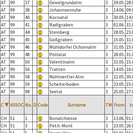
AT
99
27
Geiselgrundalm
3
29.05.
28.
AT
99
38
Johannsenruhe
3
14.06.
09.
AT
99
40
Kocnatal
3
30.05.
14.
AT
99
41
Radlgraben
3
01.06.
31.
AT
99
44
Steinberg
3
28.05.
23.
AT
99
45
Gößgraben
3
15.05.
31.
AT
99
46
Mühldorfer Ochsenalm
3
31.05.
15.
AT
99
48
Pöllatal
3
28.05.
31.
AT
99
50
Valentinalm
3
31.05.
15.
AT
99
56
Tratten
3
14.05.
16.
AT
99
58
Mühlviertler Alm
3
21.05.
30.
AT
99
59
Scheiterboden
3
23.05.
15.
AT
99
98
Seetal
3
25.05.
27.
C
▼
ASSOC
No.
D
Code
Surname
TM
from
t
CH
51
1
Bonatchiesse
3
13.06.
01.
CH
51
3
Petit-Mont
3
23.05.
26.