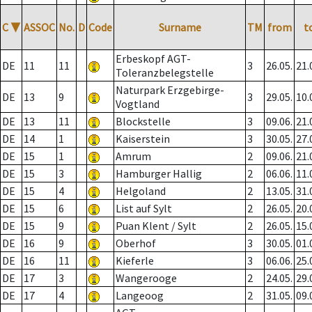
C
▼
ASSOC
No.
D
Code
Surname
TM
from
t
Erbeskopf AGT-
DE
11
11
3
26.05.
21.
Toleranzbelegstelle
Naturpark Erzgebirge-
DE
13
9
3
29.05.
10.
Vogtland
DE
13
11
Blockstelle
3
09.06.
21.
DE
14
1
Kaiserstein
3
30.05.
27.
DE
15
1
Amrum
2
09.06.
21.
DE
15
3
Hamburger Hallig
2
06.06.
11.
DE
15
4
Helgoland
2
13.05.
31.
DE
15
6
List auf Sylt
2
26.05.
20.
DE
15
9
Puan Klent / Sylt
2
26.05.
15.
DE
16
9
Oberhof
3
30.05.
01.
DE
16
11
Kieferle
3
06.06.
25.
DE
17
3
Wangerooge
2
24.05.
29.
DE
17
4
Langeoog
2
31.05.
09.