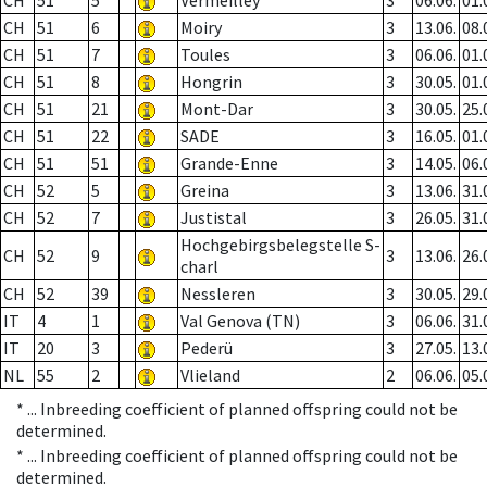
CH
51
5
Vermeilley
3
06.06.
01.
CH
51
6
Moiry
3
13.06.
08.
CH
51
7
Toules
3
06.06.
01.
CH
51
8
Hongrin
3
30.05.
01.
CH
51
21
Mont-Dar
3
30.05.
25.
CH
51
22
SADE
3
16.05.
01.
CH
51
51
Grande-Enne
3
14.05.
06.
CH
52
5
Greina
3
13.06.
31.
CH
52
7
Justistal
3
26.05.
31.
Hochgebirgsbelegstelle S-
CH
52
9
3
13.06.
26.
charl
CH
52
39
Nessleren
3
30.05.
29.
IT
4
1
Val Genova (TN)
3
06.06.
31.
IT
20
3
Pederü
3
27.05.
13.
NL
55
2
Vlieland
2
06.06.
05.
* ...
Inbreeding coefficient of planned offspring could not be
determined.
* ...
Inbreeding coefficient of planned offspring could not be
determined.