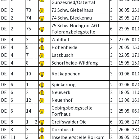
Gunzesried/Ostertal
DE
2
73
73 Schw. Giebelhaus
3
30.05.
25.
DE
2
74
74 Schw. Bleckenau
3
29.05.
17.
75 Schw. Hochgrat AGT-
DE
2
75
6
23.05.
01.
Toleranzbelegstelle
DE
4
3
Waldhof
3
27.05.
01.
DE
4
5
Hohenheide
3
20.05.
15.
DE
4
7
Lattbusch
3
22.05.
17.
DE
4
8
Schorfheide-Wildfang
3
15.05.
15.
DE
4
10
Rotkäppchen
3
01.06.
01.
DE
6
1
Spiekeroog
2
02.06.
02.
DE
6
2
Neuwerk
2
18.05.
11.
DE
6
12
Neuenhof
3
13.06.
16.
Gebirgsbelegstelle
DE
6
14
3
25.05.
06.
Torfhaus
DE
8
1
2
Greifswalder Oie
6
02.06.
17.
DE
8
3
Dornbusch
2
26.06.
23.
DE
11
3
Inselbelegstelle Borkum
2
09.05.
18.