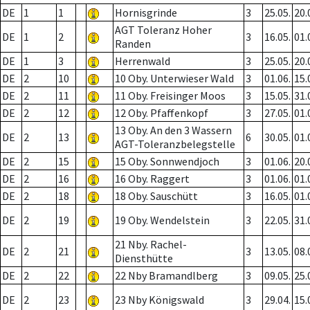
DE
1
1
Hornisgrinde
3
25.05.
20.
AGT Toleranz Hoher
DE
1
2
3
16.05.
01.
Randen
DE
1
3
Herrenwald
3
25.05.
20.
DE
2
10
10 Oby. Unterwieser Wald
3
01.06.
15.
DE
2
11
11 Oby. Freisinger Moos
3
15.05.
31.
DE
2
12
12 Oby. Pfaffenkopf
3
27.05.
01.
13 Oby. An den 3 Wassern
DE
2
13
6
30.05.
01.
AGT-Toleranzbelegstelle
DE
2
15
15 Oby. Sonnwendjoch
3
01.06.
20.
DE
2
16
16 Oby. Raggert
3
01.06.
01.
DE
2
18
18 Oby. Sauschütt
3
16.05.
01.
DE
2
19
19 Oby. Wendelstein
3
22.05.
31.
21 Nby. Rachel-
DE
2
21
3
13.05.
08.
Diensthütte
DE
2
22
22 Nby Bramandlberg
3
09.05.
25.
DE
2
23
23 Nby Königswald
3
29.04.
15.