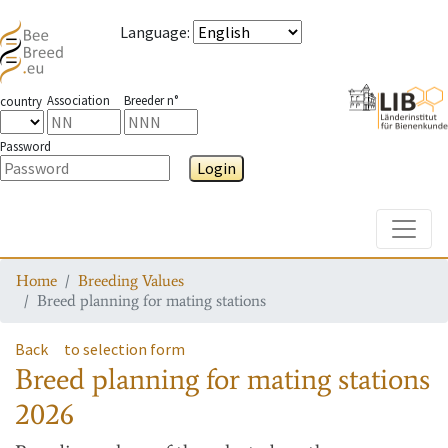
Language
:
Association
Breeder n°
country
Password
Login
Toggle
Home
Breeding Values
Breed planning for mating stations
Back
to selection form
Breed planning for mating stations
2026