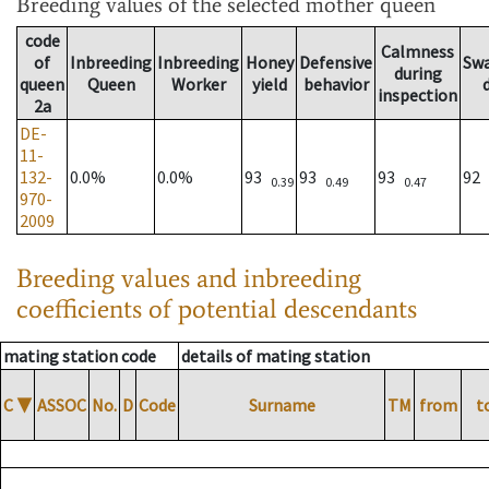
Breeding values
of the selected mother queen
code
Calmness
of
Inbreeding
Inbreeding
Honey
Defensive
Sw
during
queen
Queen
Worker
yield
behavior
inspection
2a
DE-
11-
132-
0.0%
0.0%
93
93
93
92
0.39
0.49
0.47
970-
2009
Breeding values and inbreeding
coefficients of potential descendants
mating station code
details of mating station
C
▼
ASSOC
No.
D
Code
Surname
TM
from
t