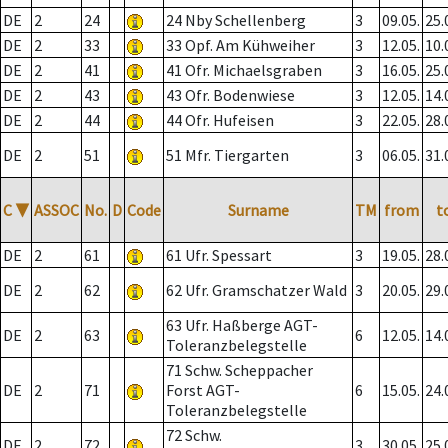
DE
2
24
24 Nby Schellenberg
3
09.05.
25.
DE
2
33
33 Opf. Am Kühweiher
3
12.05.
10.
DE
2
41
41 Ofr. Michaelsgraben
3
16.05.
25.
DE
2
43
43 Ofr. Bodenwiese
3
12.05.
14.
DE
2
44
44 Ofr. Hufeisen
3
22.05.
28.
DE
2
51
51 Mfr. Tiergarten
3
06.05.
31.
C
▼
ASSOC
No.
D
Code
Surname
TM
from
t
DE
2
61
61 Ufr. Spessart
3
19.05.
28.
DE
2
62
62 Ufr. Gramschatzer Wald
3
20.05.
29.
63 Ufr. Haßberge AGT-
DE
2
63
6
12.05.
14.
Toleranzbelegstelle
71 Schw. Scheppacher
DE
2
71
Forst AGT-
6
15.05.
24.
Toleranzbelegstelle
72 Schw.
DE
2
72
3
30.05.
25.