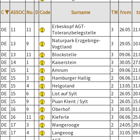
C
▼
ASSOC
No.
D
Code
Surname
TM
from
t
Erbeskopf AGT-
DE
11
11
3
26.05.
21.
Toleranzbelegstelle
Naturpark Erzgebirge-
DE
13
9
3
29.05.
10.
Vogtland
DE
13
11
Blockstelle
3
09.06.
21.
DE
14
1
Kaiserstein
3
30.05.
27.
DE
15
1
Amrum
2
09.06.
21.
DE
15
3
Hamburger Hallig
2
06.06.
11.
DE
15
4
Helgoland
2
13.05.
31.
DE
15
6
List auf Sylt
2
26.05.
20.
DE
15
9
Puan Klent / Sylt
2
26.05.
15.
DE
16
9
Oberhof
3
30.05.
01.
DE
16
11
Kieferle
3
06.06.
25.
DE
17
3
Wangerooge
2
24.05.
29.
DE
17
4
Langeoog
2
31.05.
09.