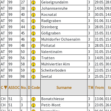
AT
99
27
Geiselgrundalm
3
29.05.
28.
AT
99
38
Johannsenruhe
3
14.06.
09.
AT
99
40
Kocnatal
3
30.05.
14.
AT
99
41
Radlgraben
3
01.06.
31.
AT
99
44
Steinberg
3
28.05.
23.
AT
99
45
Gößgraben
3
15.05.
31.
AT
99
46
Mühldorfer Ochsenalm
3
31.05.
15.
AT
99
48
Pöllatal
3
28.05.
31.
AT
99
50
Valentinalm
3
31.05.
15.
AT
99
56
Tratten
3
14.05.
16.
AT
99
58
Mühlviertler Alm
3
21.05.
30.
AT
99
59
Scheiterboden
3
23.05.
15.
AT
99
98
Seetal
3
25.05.
27.
C
▼
ASSOC
No.
D
Code
Surname
TM
from
t
CH
51
1
Bonatchiesse
3
13.06.
01.
CH
51
3
Petit-Mont
3
23.05.
26.