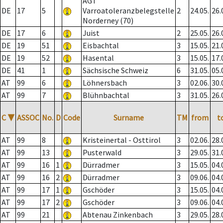
AGT
DE
17
5
Varroatoleranzbelegstelle
2
24.05.
26.
Norderney (70)
DE
17
6
Juist
2
25.05.
26.
DE
19
51
Eisbachtal
3
15.05.
21.
DE
19
52
Hasental
3
15.05.
17.
DE
41
1
Sächsische Schweiz
6
31.05.
05.
AT
99
6
Löhnersbach
3
02.06.
30.
AT
99
7
Blühnbachtal
3
31.05.
26.
C
▼
ASSOC
No.
D
Code
Surname
TM
from
t
AT
99
8
Kristeinertal - Osttirol
3
02.06.
28.
AT
99
13
Pusterwald
3
29.05.
31.
AT
99
16
1
Dürradmer
3
15.05.
04.
AT
99
16
2
Dürradmer
3
09.06.
04.
AT
99
17
1
Gschöder
3
15.05.
04.
AT
99
17
2
Gschöder
3
09.06.
04.
AT
99
21
Abtenau Zinkenbach
3
29.05.
28.