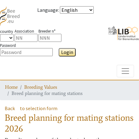
Language
:
Association
Breeder n°
country
Password
Login
Toggle
Home
Breeding Values
Breed planning for mating stations
Back
to selection form
Breed planning for mating stations
2026