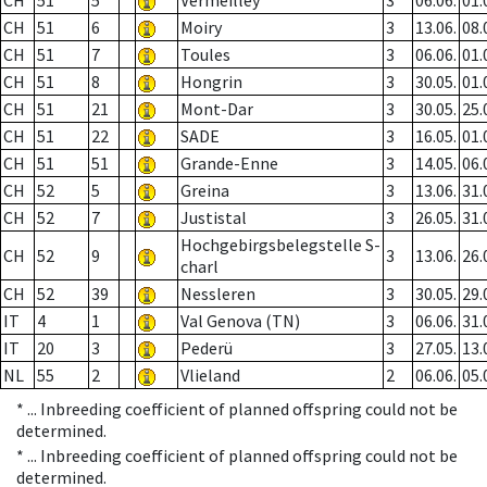
CH
51
5
Vermeilley
3
06.06.
01.
CH
51
6
Moiry
3
13.06.
08.
CH
51
7
Toules
3
06.06.
01.
CH
51
8
Hongrin
3
30.05.
01.
CH
51
21
Mont-Dar
3
30.05.
25.
CH
51
22
SADE
3
16.05.
01.
CH
51
51
Grande-Enne
3
14.05.
06.
CH
52
5
Greina
3
13.06.
31.
CH
52
7
Justistal
3
26.05.
31.
Hochgebirgsbelegstelle S-
CH
52
9
3
13.06.
26.
charl
CH
52
39
Nessleren
3
30.05.
29.
IT
4
1
Val Genova (TN)
3
06.06.
31.
IT
20
3
Pederü
3
27.05.
13.
NL
55
2
Vlieland
2
06.06.
05.
* ...
Inbreeding coefficient of planned offspring could not be
determined.
* ...
Inbreeding coefficient of planned offspring could not be
determined.