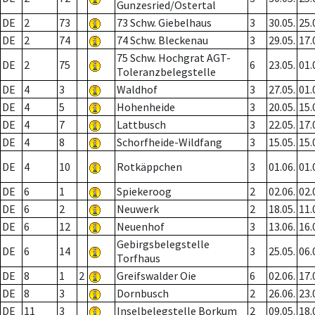
Gunzesried/Ostertal
DE
2
73
73 Schw. Giebelhaus
3
30.05.
25.
DE
2
74
74 Schw. Bleckenau
3
29.05.
17.
75 Schw. Hochgrat AGT-
DE
2
75
6
23.05.
01.
Toleranzbelegstelle
DE
4
3
Waldhof
3
27.05.
01.
DE
4
5
Hohenheide
3
20.05.
15.
DE
4
7
Lattbusch
3
22.05.
17.
DE
4
8
Schorfheide-Wildfang
3
15.05.
15.
DE
4
10
Rotkäppchen
3
01.06.
01.
DE
6
1
Spiekeroog
2
02.06.
02.
DE
6
2
Neuwerk
2
18.05.
11.
DE
6
12
Neuenhof
3
13.06.
16.
Gebirgsbelegstelle
DE
6
14
3
25.05.
06.
Torfhaus
DE
8
1
2
Greifswalder Oie
6
02.06.
17.
DE
8
3
Dornbusch
2
26.06.
23.
DE
11
3
Inselbelegstelle Borkum
2
09.05.
18.