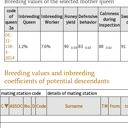
Breeding values
of the selected mother queen
code
Calmness
of
Inbreeding
Inbreeding
Honey
Defensive
Sw
during
queen
Queen
Worker
yield
behavior
inspection
2a
DE-
11-
138-
1.2%
7.6%
90
83
88
91
0.59
0.63
0.63
3-
2014
Breeding values and inbreeding
coefficients of potential descendants
mating station code
details of mating station
C
▼
ASSOC
No.
D
Code
Surname
TM
from
t