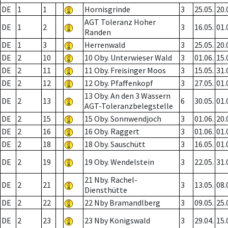
DE
1
1
Hornisgrinde
3
25.05.
20.
AGT Toleranz Hoher
DE
1
2
3
16.05.
01.
Randen
DE
1
3
Herrenwald
3
25.05.
20.
DE
2
10
10 Oby. Unterwieser Wald
3
01.06.
15.
DE
2
11
11 Oby. Freisinger Moos
3
15.05.
31.
DE
2
12
12 Oby. Pfaffenkopf
3
27.05.
01.
13 Oby. An den 3 Wassern
DE
2
13
6
30.05.
01.
AGT-Toleranzbelegstelle
DE
2
15
15 Oby. Sonnwendjoch
3
01.06.
20.
DE
2
16
16 Oby. Raggert
3
01.06.
01.
DE
2
18
18 Oby. Sauschütt
3
16.05.
01.
DE
2
19
19 Oby. Wendelstein
3
22.05.
31.
21 Nby. Rachel-
DE
2
21
3
13.05.
08.
Diensthütte
DE
2
22
22 Nby Bramandlberg
3
09.05.
25.
DE
2
23
23 Nby Königswald
3
29.04.
15.