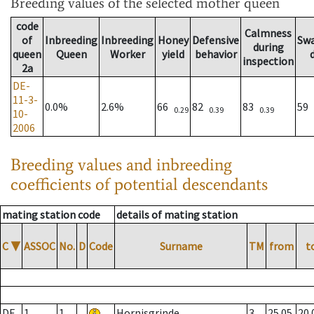
Breeding values
of the selected mother queen
code
Calmness
of
Inbreeding
Inbreeding
Honey
Defensive
Sw
during
queen
Queen
Worker
yield
behavior
inspection
2a
DE-
11-3-
0.0%
2.6%
66
82
83
59
0.29
0.39
0.39
10-
2006
Breeding values and inbreeding
coefficients of potential descendants
mating station code
details of mating station
C
▼
ASSOC
No.
D
Code
Surname
TM
from
t
DE
1
1
Hornisgrinde
3
25.05.
20.