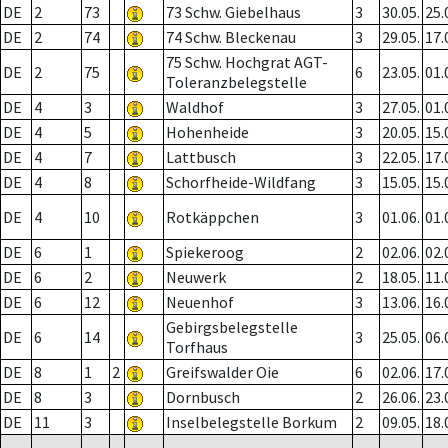
DE
2
73
73 Schw. Giebelhaus
3
30.05.
25.
DE
2
74
74 Schw. Bleckenau
3
29.05.
17.
75 Schw. Hochgrat AGT-
DE
2
75
6
23.05.
01.
Toleranzbelegstelle
DE
4
3
Waldhof
3
27.05.
01.
DE
4
5
Hohenheide
3
20.05.
15.
DE
4
7
Lattbusch
3
22.05.
17.
DE
4
8
Schorfheide-Wildfang
3
15.05.
15.
DE
4
10
Rotkäppchen
3
01.06.
01.
DE
6
1
Spiekeroog
2
02.06.
02.
DE
6
2
Neuwerk
2
18.05.
11.
DE
6
12
Neuenhof
3
13.06.
16.
Gebirgsbelegstelle
DE
6
14
3
25.05.
06.
Torfhaus
DE
8
1
2
Greifswalder Oie
6
02.06.
17.
DE
8
3
Dornbusch
2
26.06.
23.
DE
11
3
Inselbelegstelle Borkum
2
09.05.
18.