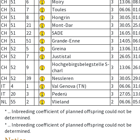
CH
51
6
Moiry
3
13.06.
08.
CH
51
7
Toules
3
06.06.
01.
CH
51
8
Hongrin
3
30.05.
01.
CH
51
21
Mont-Dar
3
30.05.
25.
CH
51
22
SADE
3
16.05.
01.
CH
51
51
Grande-Enne
3
14.05.
06.
CH
52
5
Greina
3
13.06.
31.
CH
52
7
Justistal
3
26.05.
31.
Hochgebirgsbelegstelle S-
CH
52
9
3
13.06.
26.
charl
CH
52
39
Nessleren
3
30.05.
29.
IT
4
1
Val Genova (TN)
3
06.06.
31.
IT
20
3
Pederü
3
27.05.
13.
NL
55
2
Vlieland
2
06.06.
05.
* ...
Inbreeding coefficient of planned offspring could not be
determined.
* ...
Inbreeding coefficient of planned offspring could not be
determined.