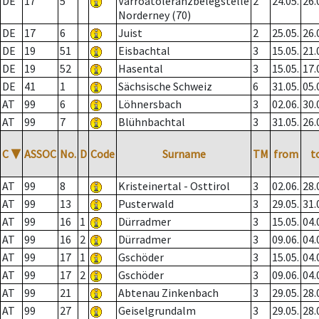
DE
17
5
Varroatoleranzbelegstelle
2
24.05.
26.
Norderney (70)
DE
17
6
Juist
2
25.05.
26.
DE
19
51
Eisbachtal
3
15.05.
21.
DE
19
52
Hasental
3
15.05.
17.
DE
41
1
Sächsische Schweiz
6
31.05.
05.
AT
99
6
Löhnersbach
3
02.06.
30.
AT
99
7
Blühnbachtal
3
31.05.
26.
C
▼
ASSOC
No.
D
Code
Surname
TM
from
t
AT
99
8
Kristeinertal - Osttirol
3
02.06.
28.
AT
99
13
Pusterwald
3
29.05.
31.
AT
99
16
1
Dürradmer
3
15.05.
04.
AT
99
16
2
Dürradmer
3
09.06.
04.
AT
99
17
1
Gschöder
3
15.05.
04.
AT
99
17
2
Gschöder
3
09.06.
04.
AT
99
21
Abtenau Zinkenbach
3
29.05.
28.
AT
99
27
Geiselgrundalm
3
29.05.
28.