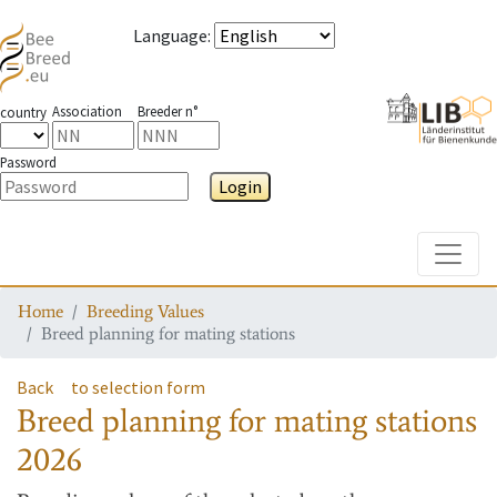
Language
:
Association
Breeder n°
country
Password
Login
Toggle
Home
Breeding Values
Breed planning for mating stations
Back
to selection form
Breed planning for mating stations
2026