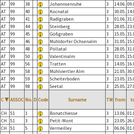
AT
99
38
Johannsenruhe
3
14.06.
09.
AT
99
40
Kocnatal
3
30.05.
14.
AT
99
41
Radlgraben
3
01.06.
31.
AT
99
44
Steinberg
3
28.05.
23.
AT
99
45
Gößgraben
3
15.05.
31.
AT
99
46
Mühldorfer Ochsenalm
3
31.05.
15.
AT
99
48
Pöllatal
3
28.05.
31.
AT
99
50
Valentinalm
3
31.05.
15.
AT
99
56
Tratten
3
14.05.
16.
AT
99
58
Mühlviertler Alm
3
21.05.
30.
AT
99
59
Scheiterboden
3
23.05.
15.
AT
99
98
Seetal
3
25.05.
27.
C
▼
ASSOC
No.
D
Code
Surname
TM
from
t
CH
51
1
Bonatchiesse
3
13.06.
01.
CH
51
3
Petit-Mont
3
23.05.
26.
CH
51
5
Vermeilley
3
06.06.
01.