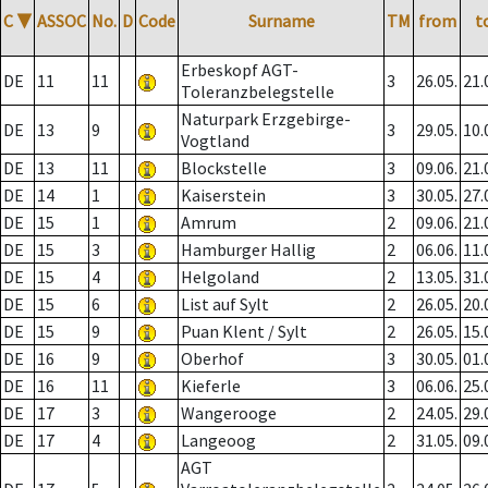
C
▼
ASSOC
No.
D
Code
Surname
TM
from
t
Erbeskopf AGT-
DE
11
11
3
26.05.
21.
Toleranzbelegstelle
Naturpark Erzgebirge-
DE
13
9
3
29.05.
10.
Vogtland
DE
13
11
Blockstelle
3
09.06.
21.
DE
14
1
Kaiserstein
3
30.05.
27.
DE
15
1
Amrum
2
09.06.
21.
DE
15
3
Hamburger Hallig
2
06.06.
11.
DE
15
4
Helgoland
2
13.05.
31.
DE
15
6
List auf Sylt
2
26.05.
20.
DE
15
9
Puan Klent / Sylt
2
26.05.
15.
DE
16
9
Oberhof
3
30.05.
01.
DE
16
11
Kieferle
3
06.06.
25.
DE
17
3
Wangerooge
2
24.05.
29.
DE
17
4
Langeoog
2
31.05.
09.
AGT