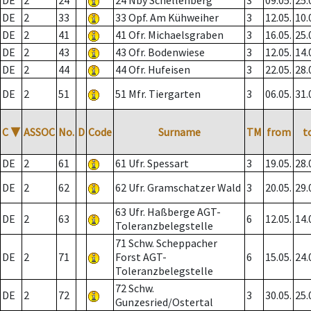
DE
2
24
24 Nby Schellenberg
3
09.05.
25.
DE
2
33
33 Opf. Am Kühweiher
3
12.05.
10.
DE
2
41
41 Ofr. Michaelsgraben
3
16.05.
25.
DE
2
43
43 Ofr. Bodenwiese
3
12.05.
14.
DE
2
44
44 Ofr. Hufeisen
3
22.05.
28.
DE
2
51
51 Mfr. Tiergarten
3
06.05.
31.
C
▼
ASSOC
No.
D
Code
Surname
TM
from
t
DE
2
61
61 Ufr. Spessart
3
19.05.
28.
DE
2
62
62 Ufr. Gramschatzer Wald
3
20.05.
29.
63 Ufr. Haßberge AGT-
DE
2
63
6
12.05.
14.
Toleranzbelegstelle
71 Schw. Scheppacher
DE
2
71
Forst AGT-
6
15.05.
24.
Toleranzbelegstelle
72 Schw.
DE
2
72
3
30.05.
25.
Gunzesried/Ostertal