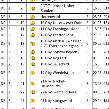
AGT Toleranz Hoher
DE
1
2
3
16.05.
01.
Randen
DE
1
3
Herrenwald
3
25.05.
20.
DE
2
10
10 Oby. Unterwieser Wald
3
01.06.
15.
DE
2
11
11 Oby. Freisinger Moos
3
15.05.
31.
DE
2
12
12 Oby. Pfaffenkopf
3
27.05.
01.
13 Oby. An den 3 Wassern
DE
2
13
6
30.05.
01.
AGT-Toleranzbelegstelle
DE
2
15
15 Oby. Sonnwendjoch
3
01.06.
20.
DE
2
16
16 Oby. Raggert
3
01.06.
01.
DE
2
18
18 Oby. Sauschütt
3
16.05.
01.
DE
2
19
19 Oby. Wendelstein
3
22.05.
31.
21 Nby. Rachel-
DE
2
21
3
13.05.
08.
Diensthütte
DE
2
22
22 Nby Bramandlberg
3
09.05.
25.
DE
2
23
23 Nby Königswald
3
29.04.
15.