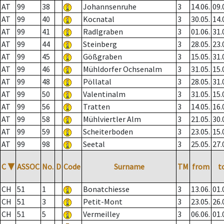
AT
99
38
Johannsenruhe
3
14.06.
09.
AT
99
40
Kocnatal
3
30.05.
14.
AT
99
41
Radlgraben
3
01.06.
31.
AT
99
44
Steinberg
3
28.05.
23.
AT
99
45
Gößgraben
3
15.05.
31.
AT
99
46
Mühldorfer Ochsenalm
3
31.05.
15.
AT
99
48
Pöllatal
3
28.05.
31.
AT
99
50
Valentinalm
3
31.05.
15.
AT
99
56
Tratten
3
14.05.
16.
AT
99
58
Mühlviertler Alm
3
21.05.
30.
AT
99
59
Scheiterboden
3
23.05.
15.
AT
99
98
Seetal
3
25.05.
27.
C
▼
ASSOC
No.
D
Code
Surname
TM
from
t
CH
51
1
Bonatchiesse
3
13.06.
01.
CH
51
3
Petit-Mont
3
23.05.
26.
CH
51
5
Vermeilley
3
06.06.
01.