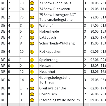
DE
2
73
73 Schw. Giebelhaus
3
30.05.
25.
DE
2
74
74 Schw. Bleckenau
3
29.05.
17.
75 Schw. Hochgrat AGT-
DE
2
75
6
23.05.
01.
Toleranzbelegstelle
DE
4
3
Waldhof
3
27.05.
01.
DE
4
5
Hohenheide
3
20.05.
15.
DE
4
7
Lattbusch
3
22.05.
17.
DE
4
8
Schorfheide-Wildfang
3
15.05.
15.
DE
4
10
Rotkäppchen
3
01.06.
01.
DE
6
1
Spiekeroog
2
02.06.
02.
DE
6
2
Neuwerk
2
18.05.
11.
DE
6
12
Neuenhof
3
13.06.
16.
Gebirgsbelegstelle
DE
6
14
3
25.05.
06.
Torfhaus
DE
8
1
2
Greifswalder Oie
6
02.06.
17.
DE
8
3
Dornbusch
2
26.06.
23.
DE
11
3
Inselbelegstelle Borkum
2
09.05.
18.