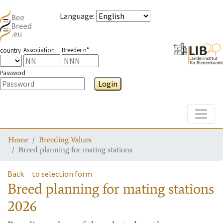
Language
:
Association
Breeder n°
country
Password
Login
Toggle
Home
Breeding Values
Breed planning for mating stations
Back
to selection form
Breed planning for mating stations
2026