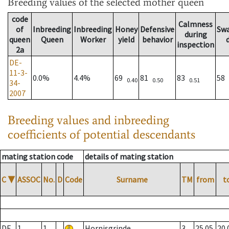
Breeding values
of the selected mother queen
code
Calmness
of
Inbreeding
Inbreeding
Honey
Defensive
Sw
during
queen
Queen
Worker
yield
behavior
inspection
2a
DE-
11-3-
0.0%
4.4%
69
81
83
58
0.40
0.50
0.51
34-
2007
Breeding values and inbreeding
coefficients of potential descendants
mating station code
details of mating station
C
▼
ASSOC
No.
D
Code
Surname
TM
from
t
DE
1
1
Hornisgrinde
3
25.05.
20.