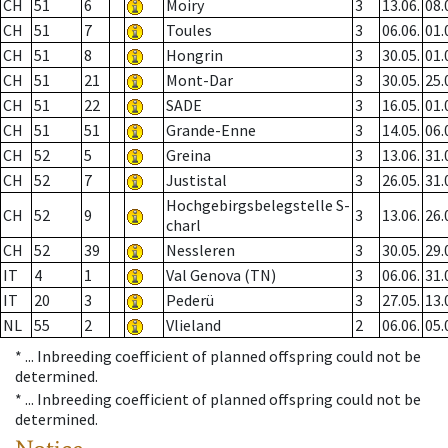
CH
51
6
Moiry
3
13.06.
08.
CH
51
7
Toules
3
06.06.
01.
CH
51
8
Hongrin
3
30.05.
01.
CH
51
21
Mont-Dar
3
30.05.
25.
CH
51
22
SADE
3
16.05.
01.
CH
51
51
Grande-Enne
3
14.05.
06.
CH
52
5
Greina
3
13.06.
31.
CH
52
7
Justistal
3
26.05.
31.
Hochgebirgsbelegstelle S-
CH
52
9
3
13.06.
26.
charl
CH
52
39
Nessleren
3
30.05.
29.
IT
4
1
Val Genova (TN)
3
06.06.
31.
IT
20
3
Pederü
3
27.05.
13.
NL
55
2
Vlieland
2
06.06.
05.
* ...
Inbreeding coefficient of planned offspring could not be
determined.
* ...
Inbreeding coefficient of planned offspring could not be
determined.