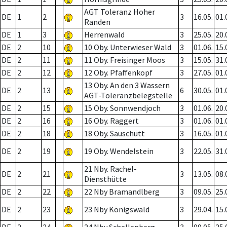
AGT Toleranz Hoher
DE
1
2
3
16.05.
01.
Randen
DE
1
3
Herrenwald
3
25.05.
20.
DE
2
10
10 Oby. Unterwieser Wald
3
01.06.
15.
DE
2
11
11 Oby. Freisinger Moos
3
15.05.
31.
DE
2
12
12 Oby. Pfaffenkopf
3
27.05.
01.
13 Oby. An den 3 Wassern
DE
2
13
6
30.05.
01.
AGT-Toleranzbelegstelle
DE
2
15
15 Oby. Sonnwendjoch
3
01.06.
20.
DE
2
16
16 Oby. Raggert
3
01.06.
01.
DE
2
18
18 Oby. Sauschütt
3
16.05.
01.
DE
2
19
19 Oby. Wendelstein
3
22.05.
31.
21 Nby. Rachel-
DE
2
21
3
13.05.
08.
Diensthütte
DE
2
22
22 Nby Bramandlberg
3
09.05.
25.
DE
2
23
23 Nby Königswald
3
29.04.
15.