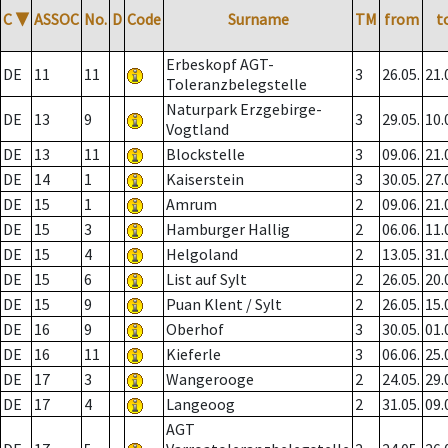
C
▼
ASSOC
No.
D
Code
Surname
TM
from
t
Erbeskopf AGT-
DE
11
11
3
26.05.
21.
Toleranzbelegstelle
Naturpark Erzgebirge-
DE
13
9
3
29.05.
10.
Vogtland
DE
13
11
Blockstelle
3
09.06.
21.
DE
14
1
Kaiserstein
3
30.05.
27.
DE
15
1
Amrum
2
09.06.
21.
DE
15
3
Hamburger Hallig
2
06.06.
11.
DE
15
4
Helgoland
2
13.05.
31.
DE
15
6
List auf Sylt
2
26.05.
20.
DE
15
9
Puan Klent / Sylt
2
26.05.
15.
DE
16
9
Oberhof
3
30.05.
01.
DE
16
11
Kieferle
3
06.06.
25.
DE
17
3
Wangerooge
2
24.05.
29.
DE
17
4
Langeoog
2
31.05.
09.
AGT