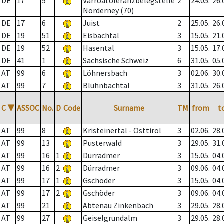
DE
17
5
Varroatoleranzbelegstelle
2
24.05.
26.
Norderney (70)
DE
17
6
Juist
2
25.05.
26.
DE
19
51
Eisbachtal
3
15.05.
21.
DE
19
52
Hasental
3
15.05.
17.
DE
41
1
Sächsische Schweiz
6
31.05.
05.
AT
99
6
Löhnersbach
3
02.06.
30.
AT
99
7
Blühnbachtal
3
31.05.
26.
C
▼
ASSOC
No.
D
Code
Surname
TM
from
t
AT
99
8
Kristeinertal - Osttirol
3
02.06.
28.
AT
99
13
Pusterwald
3
29.05.
31.
AT
99
16
1
Dürradmer
3
15.05.
04.
AT
99
16
2
Dürradmer
3
09.06.
04.
AT
99
17
1
Gschöder
3
15.05.
04.
AT
99
17
2
Gschöder
3
09.06.
04.
AT
99
21
Abtenau Zinkenbach
3
29.05.
28.
AT
99
27
Geiselgrundalm
3
29.05.
28.