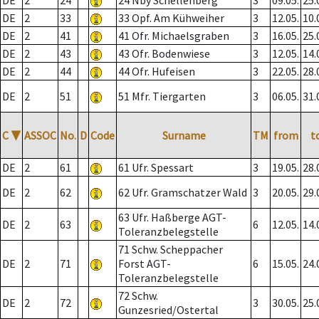
DE
2
24
24 Nby Schellenberg
3
09.05.
25.
DE
2
33
33 Opf. Am Kühweiher
3
12.05.
10.
DE
2
41
41 Ofr. Michaelsgraben
3
16.05.
25.
DE
2
43
43 Ofr. Bodenwiese
3
12.05.
14.
DE
2
44
44 Ofr. Hufeisen
3
22.05.
28.
DE
2
51
51 Mfr. Tiergarten
3
06.05.
31.
C
▼
ASSOC
No.
D
Code
Surname
TM
from
t
DE
2
61
61 Ufr. Spessart
3
19.05.
28.
DE
2
62
62 Ufr. Gramschatzer Wald
3
20.05.
29.
63 Ufr. Haßberge AGT-
DE
2
63
6
12.05.
14.
Toleranzbelegstelle
71 Schw. Scheppacher
DE
2
71
Forst AGT-
6
15.05.
24.
Toleranzbelegstelle
72 Schw.
DE
2
72
3
30.05.
25.
Gunzesried/Ostertal