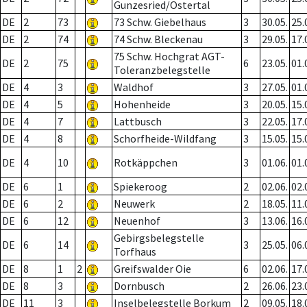
Gunzesried/Ostertal
DE
2
73
73 Schw. Giebelhaus
3
30.05.
25.
DE
2
74
74 Schw. Bleckenau
3
29.05.
17.
75 Schw. Hochgrat AGT-
DE
2
75
6
23.05.
01.
Toleranzbelegstelle
DE
4
3
Waldhof
3
27.05.
01.
DE
4
5
Hohenheide
3
20.05.
15.
DE
4
7
Lattbusch
3
22.05.
17.
DE
4
8
Schorfheide-Wildfang
3
15.05.
15.
DE
4
10
Rotkäppchen
3
01.06.
01.
DE
6
1
Spiekeroog
2
02.06.
02.
DE
6
2
Neuwerk
2
18.05.
11.
DE
6
12
Neuenhof
3
13.06.
16.
Gebirgsbelegstelle
DE
6
14
3
25.05.
06.
Torfhaus
DE
8
1
2
Greifswalder Oie
6
02.06.
17.
DE
8
3
Dornbusch
2
26.06.
23.
DE
11
3
Inselbelegstelle Borkum
2
09.05.
18.