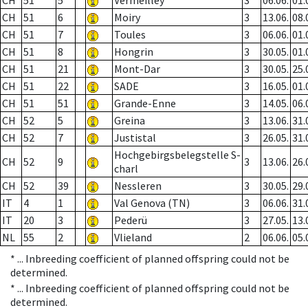
CH
51
5
Vermeilley
3
06.06.
01.
CH
51
6
Moiry
3
13.06.
08.
CH
51
7
Toules
3
06.06.
01.
CH
51
8
Hongrin
3
30.05.
01.
CH
51
21
Mont-Dar
3
30.05.
25.
CH
51
22
SADE
3
16.05.
01.
CH
51
51
Grande-Enne
3
14.05.
06.
CH
52
5
Greina
3
13.06.
31.
CH
52
7
Justistal
3
26.05.
31.
Hochgebirgsbelegstelle S-
CH
52
9
3
13.06.
26.
charl
CH
52
39
Nessleren
3
30.05.
29.
IT
4
1
Val Genova (TN)
3
06.06.
31.
IT
20
3
Pederü
3
27.05.
13.
NL
55
2
Vlieland
2
06.06.
05.
* ...
Inbreeding coefficient of planned offspring could not be
determined.
* ...
Inbreeding coefficient of planned offspring could not be
determined.