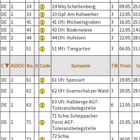
DE
2
24
24 Nby Schellenberg
3
09.05.
25.
DE
2
33
33 Opf. Am Kühweiher
3
12.05.
10.
DE
2
41
41 Ofr. Michaelsgraben
3
16.05.
25.
DE
2
43
43 Ofr. Bodenwiese
3
12.05.
14.
DE
2
44
44 Ofr. Hufeisen
3
22.05.
28.
DE
2
51
51 Mfr. Tiergarten
3
06.05.
31.
C
▼
ASSOC
No.
D
Code
Surname
TM
from
t
DE
2
61
61 Ufr. Spessart
3
19.05.
28.
DE
2
62
62 Ufr. Gramschatzer Wald
3
20.05.
29.
63 Ufr. Haßberge AGT-
DE
2
63
6
12.05.
14.
Toleranzbelegstelle
71 Schw. Scheppacher
DE
2
71
Forst AGT-
6
15.05.
24.
Toleranzbelegstelle
72 Schw.
DE
2
72
3
30.05.
25.