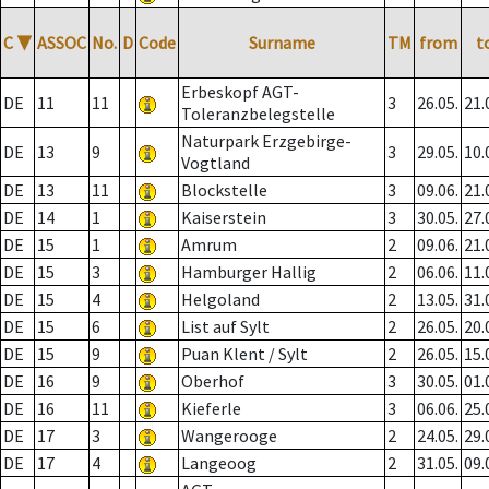
C
▼
ASSOC
No.
D
Code
Surname
TM
from
t
Erbeskopf AGT-
DE
11
11
3
26.05.
21.
Toleranzbelegstelle
Naturpark Erzgebirge-
DE
13
9
3
29.05.
10.
Vogtland
DE
13
11
Blockstelle
3
09.06.
21.
DE
14
1
Kaiserstein
3
30.05.
27.
DE
15
1
Amrum
2
09.06.
21.
DE
15
3
Hamburger Hallig
2
06.06.
11.
DE
15
4
Helgoland
2
13.05.
31.
DE
15
6
List auf Sylt
2
26.05.
20.
DE
15
9
Puan Klent / Sylt
2
26.05.
15.
DE
16
9
Oberhof
3
30.05.
01.
DE
16
11
Kieferle
3
06.06.
25.
DE
17
3
Wangerooge
2
24.05.
29.
DE
17
4
Langeoog
2
31.05.
09.