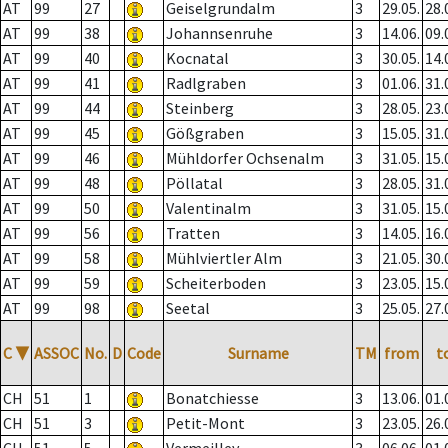
AT
99
27
Geiselgrundalm
3
29.05.
28.
AT
99
38
Johannsenruhe
3
14.06.
09.
AT
99
40
Kocnatal
3
30.05.
14.
AT
99
41
Radlgraben
3
01.06.
31.
AT
99
44
Steinberg
3
28.05.
23.
AT
99
45
Gößgraben
3
15.05.
31.
AT
99
46
Mühldorfer Ochsenalm
3
31.05.
15.
AT
99
48
Pöllatal
3
28.05.
31.
AT
99
50
Valentinalm
3
31.05.
15.
AT
99
56
Tratten
3
14.05.
16.
AT
99
58
Mühlviertler Alm
3
21.05.
30.
AT
99
59
Scheiterboden
3
23.05.
15.
AT
99
98
Seetal
3
25.05.
27.
C
▼
ASSOC
No.
D
Code
Surname
TM
from
t
CH
51
1
Bonatchiesse
3
13.06.
01.
CH
51
3
Petit-Mont
3
23.05.
26.