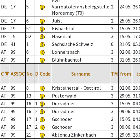
AGT
DE
17
5
Varroatoleranzbelegstelle
2
24.05.
26.
Norderney (70)
DE
17
6
Juist
2
25.05.
26.
DE
19
51
Eisbachtal
3
15.05.
21.
DE
19
52
Hasental
3
15.05.
17.
DE
41
1
Sächsische Schweiz
6
31.05.
05.
AT
99
6
Löhnersbach
3
02.06.
30.
AT
99
7
Blühnbachtal
3
31.05.
26.
C
▼
ASSOC
No.
D
Code
Surname
TM
from
t
AT
99
8
Kristeinertal - Osttirol
3
02.06.
28.
AT
99
13
Pusterwald
3
29.05.
31.
AT
99
16
1
Dürradmer
3
15.05.
04.
AT
99
16
2
Dürradmer
3
09.06.
04.
AT
99
17
1
Gschöder
3
15.05.
04.
AT
99
17
2
Gschöder
3
09.06.
04.
AT
99
21
Abtenau Zinkenbach
3
29.05.
28.