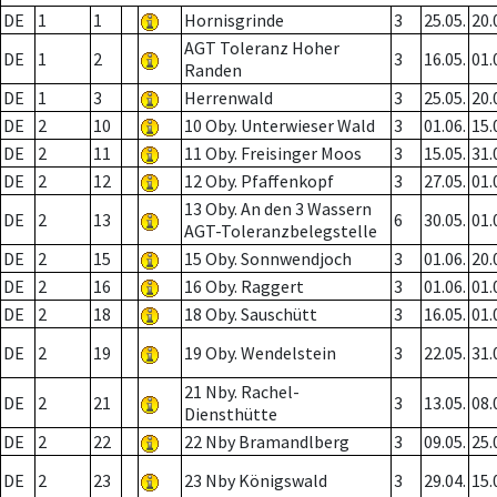
DE
1
1
Hornisgrinde
3
25.05.
20.
AGT Toleranz Hoher
DE
1
2
3
16.05.
01.
Randen
DE
1
3
Herrenwald
3
25.05.
20.
DE
2
10
10 Oby. Unterwieser Wald
3
01.06.
15.
DE
2
11
11 Oby. Freisinger Moos
3
15.05.
31.
DE
2
12
12 Oby. Pfaffenkopf
3
27.05.
01.
13 Oby. An den 3 Wassern
DE
2
13
6
30.05.
01.
AGT-Toleranzbelegstelle
DE
2
15
15 Oby. Sonnwendjoch
3
01.06.
20.
DE
2
16
16 Oby. Raggert
3
01.06.
01.
DE
2
18
18 Oby. Sauschütt
3
16.05.
01.
DE
2
19
19 Oby. Wendelstein
3
22.05.
31.
21 Nby. Rachel-
DE
2
21
3
13.05.
08.
Diensthütte
DE
2
22
22 Nby Bramandlberg
3
09.05.
25.
DE
2
23
23 Nby Königswald
3
29.04.
15.