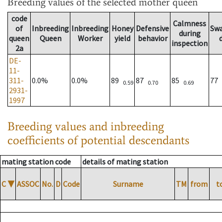
Breeding values
of the selected mother queen
code
Calmness
of
Inbreeding
Inbreeding
Honey
Defensive
Sw
during
queen
Queen
Worker
yield
behavior
inspection
2a
DE-
11-
311-
0.0%
0.0%
89
87
85
77
0.59
0.70
0.69
2931-
1997
Breeding values and inbreeding
coefficients of potential descendants
mating station code
details of mating station
C
▼
ASSOC
No.
D
Code
Surname
TM
from
t