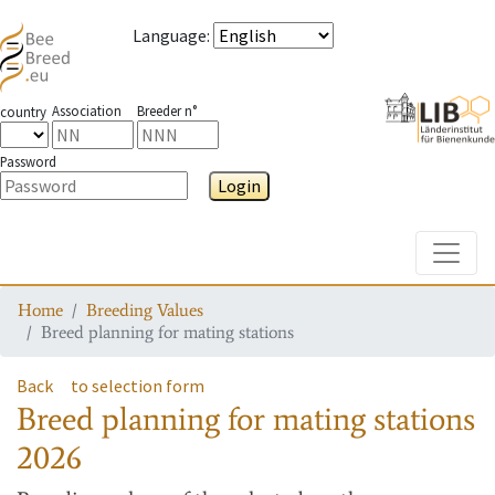
Language
:
Association
Breeder n°
country
Password
Login
Toggle
Home
Breeding Values
Breed planning for mating stations
Back
to selection form
Breed planning for mating stations
2026