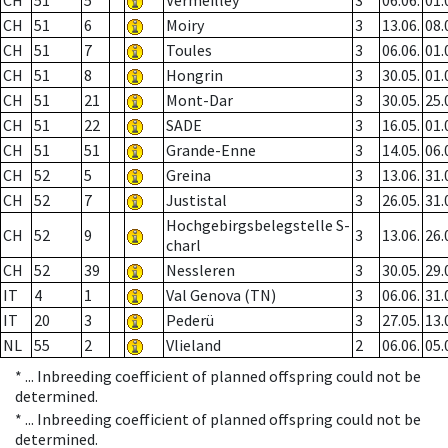
CH
51
5
Vermeilley
3
06.06.
01.
CH
51
6
Moiry
3
13.06.
08.
CH
51
7
Toules
3
06.06.
01.
CH
51
8
Hongrin
3
30.05.
01.
CH
51
21
Mont-Dar
3
30.05.
25.
CH
51
22
SADE
3
16.05.
01.
CH
51
51
Grande-Enne
3
14.05.
06.
CH
52
5
Greina
3
13.06.
31.
CH
52
7
Justistal
3
26.05.
31.
Hochgebirgsbelegstelle S-
CH
52
9
3
13.06.
26.
charl
CH
52
39
Nessleren
3
30.05.
29.
IT
4
1
Val Genova (TN)
3
06.06.
31.
IT
20
3
Pederü
3
27.05.
13.
NL
55
2
Vlieland
2
06.06.
05.
* ...
Inbreeding coefficient of planned offspring could not be
determined.
* ...
Inbreeding coefficient of planned offspring could not be
determined.