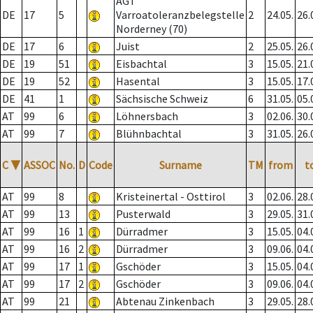
AGT
DE
17
5
Varroatoleranzbelegstelle
2
24.05.
26.
Norderney (70)
DE
17
6
Juist
2
25.05.
26.
DE
19
51
Eisbachtal
3
15.05.
21.
DE
19
52
Hasental
3
15.05.
17.
DE
41
1
Sächsische Schweiz
6
31.05.
05.
AT
99
6
Löhnersbach
3
02.06.
30.
AT
99
7
Blühnbachtal
3
31.05.
26.
C
▼
ASSOC
No.
D
Code
Surname
TM
from
t
AT
99
8
Kristeinertal - Osttirol
3
02.06.
28.
AT
99
13
Pusterwald
3
29.05.
31.
AT
99
16
1
Dürradmer
3
15.05.
04.
AT
99
16
2
Dürradmer
3
09.06.
04.
AT
99
17
1
Gschöder
3
15.05.
04.
AT
99
17
2
Gschöder
3
09.06.
04.
AT
99
21
Abtenau Zinkenbach
3
29.05.
28.