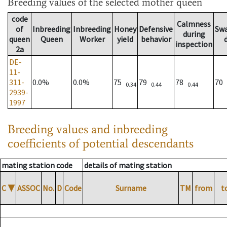
Breeding values
of the selected mother queen
code
Calmness
of
Inbreeding
Inbreeding
Honey
Defensive
Sw
during
queen
Queen
Worker
yield
behavior
inspection
2a
DE-
11-
311-
0.0%
0.0%
75
79
78
70
0.34
0.44
0.44
2939-
1997
Breeding values and inbreeding
coefficients of potential descendants
mating station code
details of mating station
C
▼
ASSOC
No.
D
Code
Surname
TM
from
t