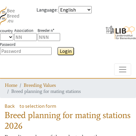
Language
:
Association
Breeder n°
country
Password
Login
Toggle
Home
Breeding Values
Breed planning for mating stations
Back
to selection form
Breed planning for mating stations
2026