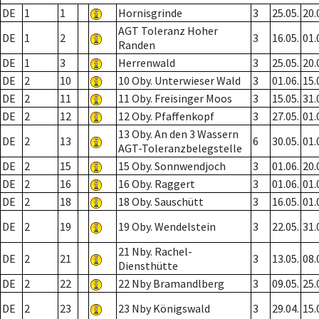
DE
1
1
Hornisgrinde
3
25.05.
20.
AGT Toleranz Hoher
DE
1
2
3
16.05.
01.
Randen
DE
1
3
Herrenwald
3
25.05.
20.
DE
2
10
10 Oby. Unterwieser Wald
3
01.06.
15.
DE
2
11
11 Oby. Freisinger Moos
3
15.05.
31.
DE
2
12
12 Oby. Pfaffenkopf
3
27.05.
01.
13 Oby. An den 3 Wassern
DE
2
13
6
30.05.
01.
AGT-Toleranzbelegstelle
DE
2
15
15 Oby. Sonnwendjoch
3
01.06.
20.
DE
2
16
16 Oby. Raggert
3
01.06.
01.
DE
2
18
18 Oby. Sauschütt
3
16.05.
01.
DE
2
19
19 Oby. Wendelstein
3
22.05.
31.
21 Nby. Rachel-
DE
2
21
3
13.05.
08.
Diensthütte
DE
2
22
22 Nby Bramandlberg
3
09.05.
25.
DE
2
23
23 Nby Königswald
3
29.04.
15.