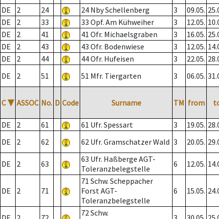
DE
2
24
24 Nby Schellenberg
3
09.05.
25.
DE
2
33
33 Opf. Am Kühweiher
3
12.05.
10.
DE
2
41
41 Ofr. Michaelsgraben
3
16.05.
25.
DE
2
43
43 Ofr. Bodenwiese
3
12.05.
14.
DE
2
44
44 Ofr. Hufeisen
3
22.05.
28.
DE
2
51
51 Mfr. Tiergarten
3
06.05.
31.
C
▼
ASSOC
No.
D
Code
Surname
TM
from
t
DE
2
61
61 Ufr. Spessart
3
19.05.
28.
DE
2
62
62 Ufr. Gramschatzer Wald
3
20.05.
29.
63 Ufr. Haßberge AGT-
DE
2
63
6
12.05.
14.
Toleranzbelegstelle
71 Schw. Scheppacher
DE
2
71
Forst AGT-
6
15.05.
24.
Toleranzbelegstelle
72 Schw.
DE
2
72
3
30.05.
25.