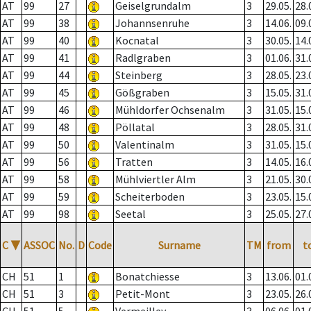
AT
99
27
Geiselgrundalm
3
29.05.
28.
AT
99
38
Johannsenruhe
3
14.06.
09.
AT
99
40
Kocnatal
3
30.05.
14.
AT
99
41
Radlgraben
3
01.06.
31.
AT
99
44
Steinberg
3
28.05.
23.
AT
99
45
Gößgraben
3
15.05.
31.
AT
99
46
Mühldorfer Ochsenalm
3
31.05.
15.
AT
99
48
Pöllatal
3
28.05.
31.
AT
99
50
Valentinalm
3
31.05.
15.
AT
99
56
Tratten
3
14.05.
16.
AT
99
58
Mühlviertler Alm
3
21.05.
30.
AT
99
59
Scheiterboden
3
23.05.
15.
AT
99
98
Seetal
3
25.05.
27.
C
▼
ASSOC
No.
D
Code
Surname
TM
from
t
CH
51
1
Bonatchiesse
3
13.06.
01.
CH
51
3
Petit-Mont
3
23.05.
26.