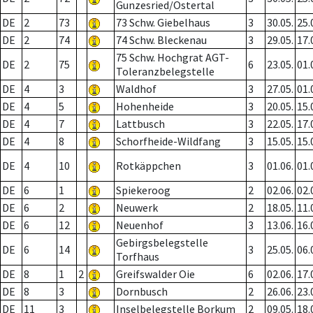
Gunzesried/Ostertal
DE
2
73
73 Schw. Giebelhaus
3
30.05.
25.
DE
2
74
74 Schw. Bleckenau
3
29.05.
17.
75 Schw. Hochgrat AGT-
DE
2
75
6
23.05.
01.
Toleranzbelegstelle
DE
4
3
Waldhof
3
27.05.
01.
DE
4
5
Hohenheide
3
20.05.
15.
DE
4
7
Lattbusch
3
22.05.
17.
DE
4
8
Schorfheide-Wildfang
3
15.05.
15.
DE
4
10
Rotkäppchen
3
01.06.
01.
DE
6
1
Spiekeroog
2
02.06.
02.
DE
6
2
Neuwerk
2
18.05.
11.
DE
6
12
Neuenhof
3
13.06.
16.
Gebirgsbelegstelle
DE
6
14
3
25.05.
06.
Torfhaus
DE
8
1
2
Greifswalder Oie
6
02.06.
17.
DE
8
3
Dornbusch
2
26.06.
23.
DE
11
3
Inselbelegstelle Borkum
2
09.05.
18.