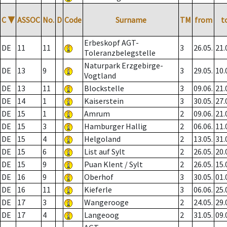
C
▼
ASSOC
No.
D
Code
Surname
TM
from
t
Erbeskopf AGT-
DE
11
11
3
26.05.
21.
Toleranzbelegstelle
Naturpark Erzgebirge-
DE
13
9
3
29.05.
10.
Vogtland
DE
13
11
Blockstelle
3
09.06.
21.
DE
14
1
Kaiserstein
3
30.05.
27.
DE
15
1
Amrum
2
09.06.
21.
DE
15
3
Hamburger Hallig
2
06.06.
11.
DE
15
4
Helgoland
2
13.05.
31.
DE
15
6
List auf Sylt
2
26.05.
20.
DE
15
9
Puan Klent / Sylt
2
26.05.
15.
DE
16
9
Oberhof
3
30.05.
01.
DE
16
11
Kieferle
3
06.06.
25.
DE
17
3
Wangerooge
2
24.05.
29.
DE
17
4
Langeoog
2
31.05.
09.