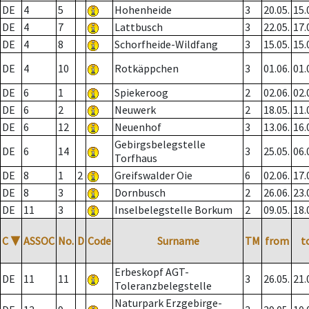
DE
4
5
Hohenheide
3
20.05.
15.
DE
4
7
Lattbusch
3
22.05.
17.
DE
4
8
Schorfheide-Wildfang
3
15.05.
15.
DE
4
10
Rotkäppchen
3
01.06.
01.
DE
6
1
Spiekeroog
2
02.06.
02.
DE
6
2
Neuwerk
2
18.05.
11.
DE
6
12
Neuenhof
3
13.06.
16.
Gebirgsbelegstelle
DE
6
14
3
25.05.
06.
Torfhaus
DE
8
1
2
Greifswalder Oie
6
02.06.
17.
DE
8
3
Dornbusch
2
26.06.
23.
DE
11
3
Inselbelegstelle Borkum
2
09.05.
18.
C
▼
ASSOC
No.
D
Code
Surname
TM
from
t
Erbeskopf AGT-
DE
11
11
3
26.05.
21.
Toleranzbelegstelle
Naturpark Erzgebirge-