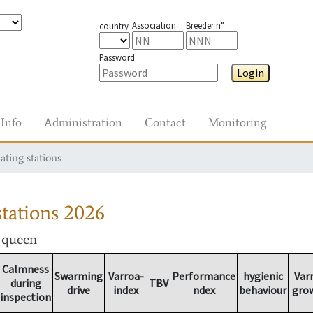
Association
Breeder n°
country
Password
Login
Info
Administration
Contact
Monitoring
ating stations
tations
2026
r queen
Calmness
Swarming
Varroa-
Performance
hygienic
Var
during
TBV
drive
index
ndex
behaviour
gro
inspection