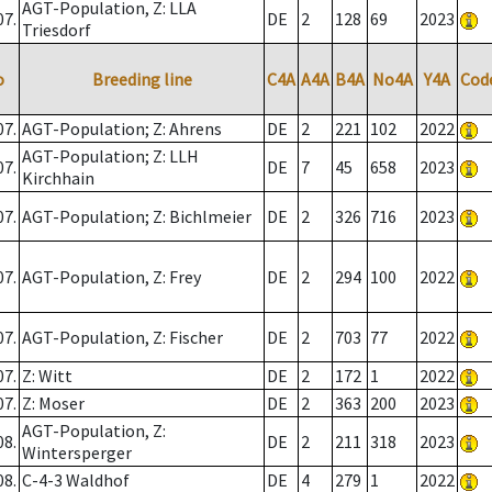
AGT-Population, Z: LLA
07.
DE
2
128
69
2023
Triesdorf
o
Breeding line
C4A
A4A
B4A
No4A
Y4A
Cod
07.
AGT-Population; Z: Ahrens
DE
2
221
102
2022
AGT-Population; Z: LLH
07.
DE
7
45
658
2023
Kirchhain
07.
AGT-Population; Z: Bichlmeier
DE
2
326
716
2023
07.
AGT-Population, Z: Frey
DE
2
294
100
2022
07.
AGT-Population, Z: Fischer
DE
2
703
77
2022
07.
Z: Witt
DE
2
172
1
2022
07.
Z: Moser
DE
2
363
200
2023
AGT-Population, Z:
08.
DE
2
211
318
2023
Wintersperger
08.
C-4-3 Waldhof
DE
4
279
1
2022