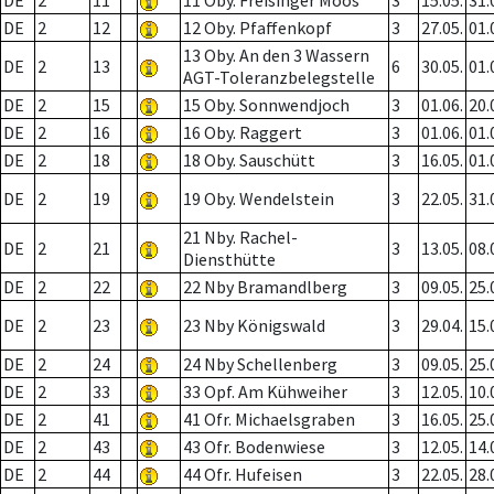
DE
2
11
11 Oby. Freisinger Moos
3
15.05.
31.
DE
2
12
12 Oby. Pfaffenkopf
3
27.05.
01.
13 Oby. An den 3 Wassern
DE
2
13
6
30.05.
01.
AGT-Toleranzbelegstelle
DE
2
15
15 Oby. Sonnwendjoch
3
01.06.
20.
DE
2
16
16 Oby. Raggert
3
01.06.
01.
DE
2
18
18 Oby. Sauschütt
3
16.05.
01.
DE
2
19
19 Oby. Wendelstein
3
22.05.
31.
21 Nby. Rachel-
DE
2
21
3
13.05.
08.
Diensthütte
DE
2
22
22 Nby Bramandlberg
3
09.05.
25.
DE
2
23
23 Nby Königswald
3
29.04.
15.
DE
2
24
24 Nby Schellenberg
3
09.05.
25.
DE
2
33
33 Opf. Am Kühweiher
3
12.05.
10.
DE
2
41
41 Ofr. Michaelsgraben
3
16.05.
25.
DE
2
43
43 Ofr. Bodenwiese
3
12.05.
14.
DE
2
44
44 Ofr. Hufeisen
3
22.05.
28.