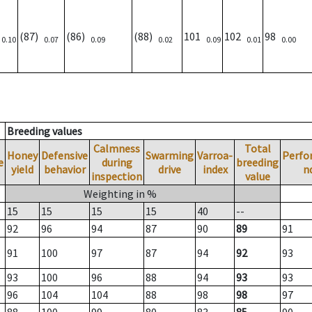
)
(87)
(86)
(88)
101
102
98
0.10
0.07
0.09
0.02
0.09
0.01
0.00
Breeding values
Calmness
Total
Honey
Defensive
Swarming
Varroa-
Perfo
e
during
breeding
yield
behavior
drive
index
n
inspection
value
Weighting in %
15
15
15
15
40
--
92
96
94
87
90
89
91
91
100
97
87
94
92
93
93
100
96
88
94
93
93
96
104
104
88
98
98
97