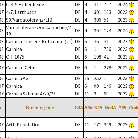
07.
C-4-5 Hohenheide
DE
4
311
707
2024
07.
4/7/Lattbusch
DE
4
301
163
2023
08.
90/Varoatoleranz/LIB
DE
4
306
51
2023
Varoatoleranz/Rotkäppchen/4-
08.
DE
4
307
124
2024
10
08.
Carnica Troiseck Hoffmann (21)
DE
6
36
31
2023
08.
Carnica
DE
6
1
736
2023
08.
C-T 1075
DE
6
198
42
2023
07.
Carnica -Celle
DE
6
1
2786
2022
06.
Carnica AGT
DE
15
252
1
2023
07.
Carnica
DE
6
90
146
2023
07.
Carnica Sklenar 47/9/26
DE
11
3
60
2022
o
Breeding line
C4A
A4A
B4A
No4A
Y4A
Cod
07.
AGT-Population
DE
11
171
309
2023