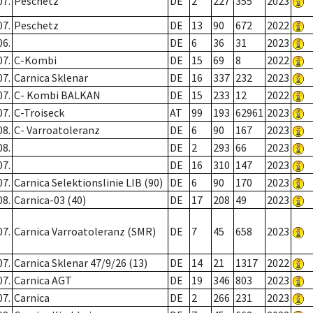
07.
Peschetz
DE
2
227
355
2023
07.
Peschetz
DE
13
90
672
2022
06.
DE
6
36
31
2023
07.
C-Kombi
DE
15
69
8
2022
07.
Carnica Sklenar
DE
16
337
232
2023
07.
C- Kombi BALKAN
DE
15
233
12
2022
07.
C-Troiseck
AT
99
193
62961
2023
08.
C- Varroatoleranz
DE
6
90
167
2023
08.
DE
2
293
66
2023
07.
DE
16
310
147
2023
07.
Carnica Selektionslinie LIB (90)
DE
6
90
170
2023
08.
Carnica-03 (40)
DE
17
208
49
2023
07.
Carnica Varroatoleranz (SMR)
DE
7
45
658
2023
07.
Carnica Sklenar 47/9/26 (13)
DE
14
21
1317
2022
07.
Carnica AGT
DE
19
346
803
2023
07.
Carnica
DE
2
266
231
2023