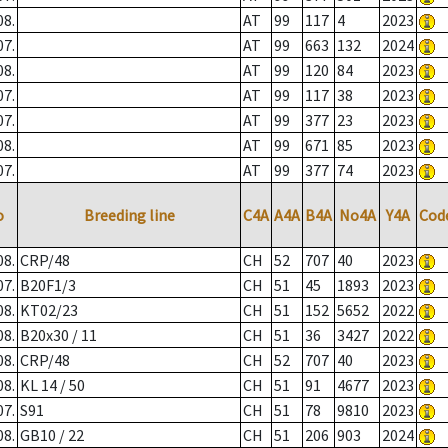
08.
AT
99
117
4
2023
07.
AT
99
663
132
2024
08.
AT
99
120
84
2023
07.
AT
99
117
38
2023
07.
AT
99
377
23
2023
08.
AT
99
671
85
2023
07.
AT
99
377
74
2023
o
Breeding line
C4A
A4A
B4A
No4A
Y4A
Cod
08.
CRP/48
CH
52
707
40
2023
07.
B20F1/3
CH
51
45
1893
2023
08.
KT02/23
CH
51
152
5652
2022
08.
B20x30 / 11
CH
51
36
3427
2022
08.
CRP/48
CH
52
707
40
2023
08.
KL 14 / 50
CH
51
91
4677
2023
07.
S91
CH
51
78
9810
2023
08.
GB10 / 22
CH
51
206
903
2024