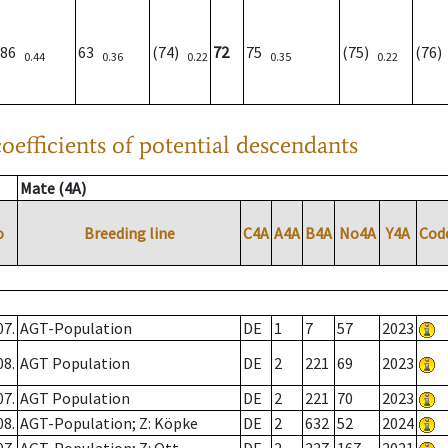
86
63
(74)
72
75
(75)
(76
0.44
0.36
0.22
0.35
0.22
oefficients of potential descendants
Mate (4A)
o
Breeding line
C4A
A4A
B4A
No4A
Y4A
Cod
07.
AGT-Population
DE
1
7
57
2023
08.
AGT Population
DE
2
221
69
2023
07.
AGT Population
DE
2
221
70
2023
08.
AGT-Population; Z: Köpke
DE
2
632
52
2024