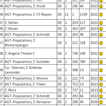
07.
AGT-Population; Z: Ott
DE
2
227
167
2021
08.
AGT-Population, Z: Stoib
DE
2
245
66
2023
08.
AGT-Population; Z: FZ Mayen
DE
11
1
1330
2022
07.
Z: Deller
DE
2
254
117
2022
08.
Z: Moser
DE
2
363
207
2023
08.
AGT-Population; Z: Schmidt
DE
2
293
46
2022
AGT-Population; Z:
07.
DE
2
211
318
2023
Wintersperger
08.
Z: Angela Tholen †
DE
2
736
240
2022
07.
AGT-Population; Z: Solleder
DE
2
256
780
2023
Ca.- Sklenar; Z: Andreas
08.
DE
2
308
14
2022
Levcenko
07.
AGT-Population; Z: Ahrens
DE
2
221
74
2023
07.
AGT Population; Z: Thein
DE
2
752
14
2023
07.
Z: Merz
DE
2
737
11
2023
07.
AGT-Population; Z: Schmidt
DE
2
293
66
2023
07.
AGT-Population, Z: Kempter
DE
2
298
45
2020