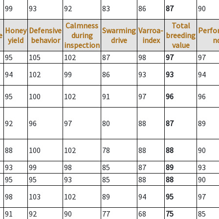
99
93
92
83
86
87
90
Calmness
Total
Honey
Defensive
Swarming
Varroa-
Perfo
e
during
breeding
yield
behavior
drive
index
n
inspection
value
95
105
102
87
98
97
97
94
102
99
86
93
93
94
95
100
102
91
97
96
96
92
96
97
80
88
87
89
88
100
102
78
88
88
90
93
99
98
85
87
89
93
95
95
93
85
88
88
90
98
103
102
89
94
95
97
91
92
90
77
68
75
85