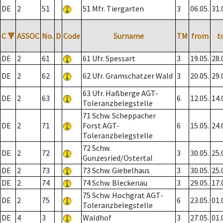
DE
2
51
51 Mfr. Tiergarten
3
06.05.
31.
C
▼
ASSOC
No.
D
Code
Surname
TM
from
t
DE
2
61
61 Ufr. Spessart
3
19.05.
28.
DE
2
62
62 Ufr. Gramschatzer Wald
3
20.05.
29.
63 Ufr. Haßberge AGT-
DE
2
63
6
12.05.
14.
Toleranzbelegstelle
71 Schw. Scheppacher
DE
2
71
Forst AGT-
6
15.05.
24.
Toleranzbelegstelle
72 Schw.
DE
2
72
3
30.05.
25.
Gunzesried/Ostertal
DE
2
73
73 Schw. Giebelhaus
3
30.05.
25.
DE
2
74
74 Schw. Bleckenau
3
29.05.
17.
75 Schw. Hochgrat AGT-
DE
2
75
6
23.05.
01.
Toleranzbelegstelle
DE
4
3
Waldhof
3
27.05.
01.