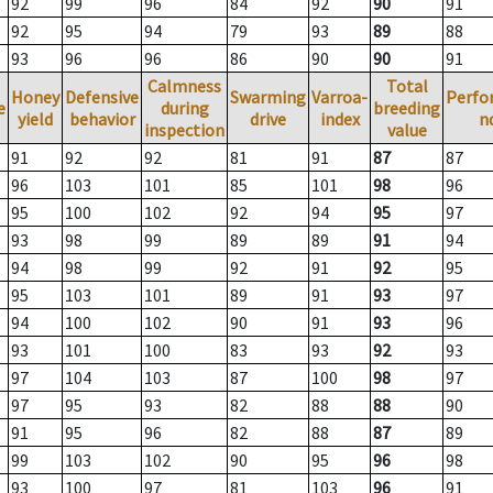
92
99
96
84
92
90
91
92
95
94
79
93
89
88
93
96
96
86
90
90
91
Calmness
Total
Honey
Defensive
Swarming
Varroa-
Perfo
e
during
breeding
yield
behavior
drive
index
n
inspection
value
91
92
92
81
91
87
87
96
103
101
85
101
98
96
95
100
102
92
94
95
97
93
98
99
89
89
91
94
94
98
99
92
91
92
95
95
103
101
89
91
93
97
94
100
102
90
91
93
96
93
101
100
83
93
92
93
97
104
103
87
100
98
97
97
95
93
82
88
88
90
91
95
96
82
88
87
89
99
103
102
90
95
96
98
93
100
97
81
103
96
91