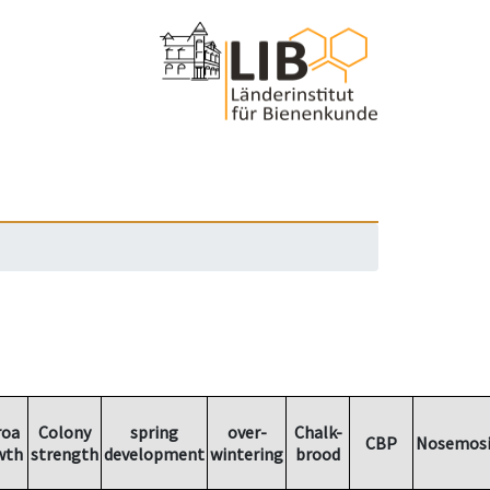
roa
Colony
spring
over-
Chalk-
CBP
Nosemosi
wth
strength
development
wintering
brood