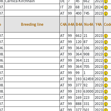
08.
Carnica Kirchhain
DE
7
45
662
2023
07.
IT
20
68
1013
2024
07.
AT
99
400
745
2023
o
Breeding line
C4A
A4A
B4A
No4A
Y4A
Cod
07.
AT
99
662
21
2023
07.
AT
99
120
87
2023
06.
AT
99
364
106
2023
08.
AT
99
364
908
2023
06.
AT
99
364
121
2022
08.
AT
99
364
705
2023
07.
AT
99
99
1
2023
07.
AT
99
193
62459
2023
08.
AT
99
377
92
2023
08.
AT
99
193
63000
2023
07.
AT
99
169
223
2023
07.
AT
99
888
331
2023
07.
AT
99
377
501
2023