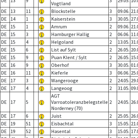
DE
13
9
3
29.05.
10.
Vogtland
DE
13
11
Blockstelle
3
09.06.
21.
DE
14
1
Kaiserstein
3
30.05.
27.
DE
15
1
Amrum
2
09.06.
21.
DE
15
3
Hamburger Hallig
2
06.06.
11.
DE
15
4
Helgoland
2
13.05.
31.
DE
15
6
List auf Sylt
2
26.05.
20.
DE
15
9
Puan Klent / Sylt
2
26.05.
15.
DE
16
9
Oberhof
3
30.05.
01.
DE
16
11
Kieferle
3
06.06.
25.
DE
17
3
Wangerooge
2
24.05.
29.
DE
17
4
Langeoog
2
31.05.
09.
AGT
DE
17
5
Varroatoleranzbelegstelle
2
24.05.
26.
Norderney (70)
DE
17
6
Juist
2
25.05.
26.
DE
19
51
Eisbachtal
3
15.05.
21.
DE
19
52
Hasental
3
15.05.
17.