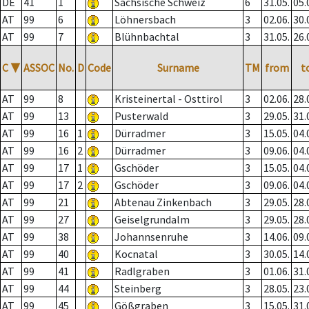
DE
41
1
Sächsische Schweiz
6
31.05.
05.
AT
99
6
Löhnersbach
3
02.06.
30.
AT
99
7
Blühnbachtal
3
31.05.
26.
C
▼
ASSOC
No.
D
Code
Surname
TM
from
t
AT
99
8
Kristeinertal - Osttirol
3
02.06.
28.
AT
99
13
Pusterwald
3
29.05.
31.
AT
99
16
1
Dürradmer
3
15.05.
04.
AT
99
16
2
Dürradmer
3
09.06.
04.
AT
99
17
1
Gschöder
3
15.05.
04.
AT
99
17
2
Gschöder
3
09.06.
04.
AT
99
21
Abtenau Zinkenbach
3
29.05.
28.
AT
99
27
Geiselgrundalm
3
29.05.
28.
AT
99
38
Johannsenruhe
3
14.06.
09.
AT
99
40
Kocnatal
3
30.05.
14.
AT
99
41
Radlgraben
3
01.06.
31.
AT
99
44
Steinberg
3
28.05.
23.
AT
99
45
Gößgraben
3
15.05.
31.