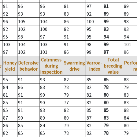
91
96
96
81
97
91
89
92
93
93
83
92
89
89
96
105
104
86
100
99
98
92
102
100
82
95
93
93
95
98
97
91
95
94
94
103
104
103
91
98
99
101
97
102
101
86
99
97
96
Calmness
Total
Honey
Defensive
Swarming
Varroa-
Perfo
e
during
breeding
yield
behavior
drive
index
n
inspection
value
95
91
93
82
85
85
88
84
86
83
78
82
78
79
81
91
90
79
82
80
83
85
91
90
77
82
80
83
95
91
93
82
85
85
88
87
90
89
80
87
83
84
86
85
84
79
82
79
80
82
85
85
78
82
78
79