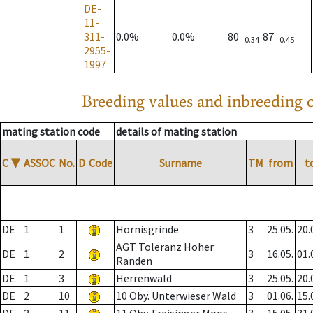
DE-
11-
311-
0.0%
0.0%
80
87
0.34
0.45
2955-
1997
Breeding values and inbreeding c
mating station code
details of mating station
C
▼
ASSOC
No.
D
Code
Surname
TM
from
t
DE
1
1
Hornisgrinde
3
25.05.
20.
AGT Toleranz Hoher
DE
1
2
3
16.05.
01.
Randen
DE
1
3
Herrenwald
3
25.05.
20.
DE
2
10
10 Oby. Unterwieser Wald
3
01.06.
15.