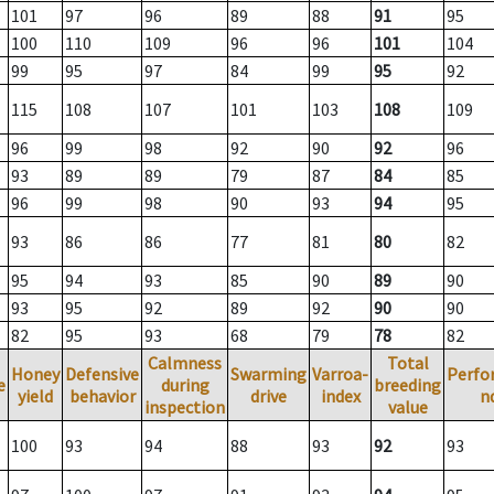
101
97
96
89
88
91
95
100
110
109
96
96
101
104
99
95
97
84
99
95
92
115
108
107
101
103
108
109
96
99
98
92
90
92
96
93
89
89
79
87
84
85
96
99
98
90
93
94
95
93
86
86
77
81
80
82
95
94
93
85
90
89
90
93
95
92
89
92
90
90
82
95
93
68
79
78
82
Calmness
Total
Honey
Defensive
Swarming
Varroa-
Perfo
e
during
breeding
yield
behavior
drive
index
n
inspection
value
100
93
94
88
93
92
93