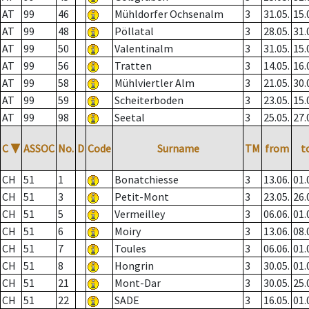
AT
99
46
Mühldorfer Ochsenalm
3
31.05.
15.
AT
99
48
Pöllatal
3
28.05.
31.
AT
99
50
Valentinalm
3
31.05.
15.
AT
99
56
Tratten
3
14.05.
16.
AT
99
58
Mühlviertler Alm
3
21.05.
30.
AT
99
59
Scheiterboden
3
23.05.
15.
AT
99
98
Seetal
3
25.05.
27.
C
▼
ASSOC
No.
D
Code
Surname
TM
from
t
CH
51
1
Bonatchiesse
3
13.06.
01.
CH
51
3
Petit-Mont
3
23.05.
26.
CH
51
5
Vermeilley
3
06.06.
01.
CH
51
6
Moiry
3
13.06.
08.
CH
51
7
Toules
3
06.06.
01.
CH
51
8
Hongrin
3
30.05.
01.
CH
51
21
Mont-Dar
3
30.05.
25.
CH
51
22
SADE
3
16.05.
01.