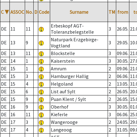
C
▼
ASSOC
No.
D
Code
Surname
TM
from
t
Erbeskopf AGT-
DE
11
11
3
26.05.
21.
Toleranzbelegstelle
Naturpark Erzgebirge-
DE
13
9
3
29.05.
10.
Vogtland
DE
13
11
Blockstelle
3
09.06.
21.
DE
14
1
Kaiserstein
3
30.05.
27.
DE
15
1
Amrum
2
09.06.
21.
DE
15
3
Hamburger Hallig
2
06.06.
11.
DE
15
4
Helgoland
2
13.05.
31.
DE
15
6
List auf Sylt
2
26.05.
20.
DE
15
9
Puan Klent / Sylt
2
26.05.
15.
DE
16
9
Oberhof
3
30.05.
01.
DE
16
11
Kieferle
3
06.06.
25.
DE
17
3
Wangerooge
2
24.05.
29.
DE
17
4
Langeoog
2
31.05.
09.