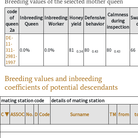
Breeding values
of the selected mother queen
code
Calmness
of
Inbreeding
Inbreeding
Honey
Defensive
Sw
during
queen
Queen
Worker
yield
behavior
inspection
2a
DE-
11-
311-
0.0%
0.0%
81
80
80
66
0.34
0.43
0.43
2981-
1997
Breeding values and inbreeding
coefficients of potential descendants
mating station code
details of mating station
C
▼
ASSOC
No.
D
Code
Surname
TM
from
t