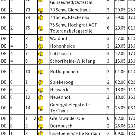
Gunzesried/Ostertal
DE
2
73
73 Schw. Giebelhaus
3
30.05.
25.
DE
2
74
74 Schw. Bleckenau
3
29.05.
17.
75 Schw. Hochgrat AGT-
DE
2
75
6
23.05.
01.
Toleranzbelegstelle
DE
4
3
Waldhof
3
27.05.
01.
DE
4
5
Hohenheide
3
20.05.
15.
DE
4
7
Lattbusch
3
22.05.
17.
DE
4
8
Schorfheide-Wildfang
3
15.05.
15.
DE
4
10
Rotkäppchen
3
01.06.
01.
DE
6
1
Spiekeroog
2
02.06.
02.
DE
6
2
Neuwerk
2
18.05.
11.
DE
6
12
Neuenhof
3
13.06.
16.
Gebirgsbelegstelle
DE
6
14
3
25.05.
06.
Torfhaus
DE
8
1
2
Greifswalder Oie
6
02.06.
17.
DE
8
3
Dornbusch
2
26.06.
23.
DE
11
3
Inselbelegstelle Borkum
2
09.05.
18.