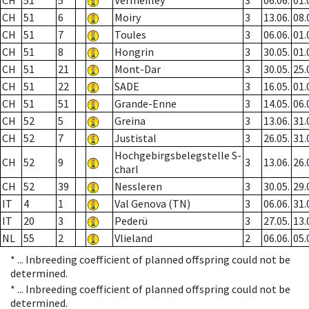
CH
51
5
Vermeilley
3
06.06.
01.
CH
51
6
Moiry
3
13.06.
08.
CH
51
7
Toules
3
06.06.
01.
CH
51
8
Hongrin
3
30.05.
01.
CH
51
21
Mont-Dar
3
30.05.
25.
CH
51
22
SADE
3
16.05.
01.
CH
51
51
Grande-Enne
3
14.05.
06.
CH
52
5
Greina
3
13.06.
31.
CH
52
7
Justistal
3
26.05.
31.
Hochgebirgsbelegstelle S-
CH
52
9
3
13.06.
26.
charl
CH
52
39
Nessleren
3
30.05.
29.
IT
4
1
Val Genova (TN)
3
06.06.
31.
IT
20
3
Pederü
3
27.05.
13.
NL
55
2
Vlieland
2
06.06.
05.
* ...
Inbreeding coefficient of planned offspring could not be
determined.
* ...
Inbreeding coefficient of planned offspring could not be
determined.