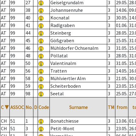
AT
99
27
Geiselgrundalm
3
29.05.
28.
AT
99
38
Johannsenruhe
3
14.06.
09.
AT
99
40
Kocnatal
3
30.05.
14.
AT
99
41
Radlgraben
3
01.06.
31.
AT
99
44
Steinberg
3
28.05.
23.
AT
99
45
Gößgraben
3
15.05.
31.
AT
99
46
Mühldorfer Ochsenalm
3
31.05.
15.
AT
99
48
Pöllatal
3
28.05.
31.
AT
99
50
Valentinalm
3
31.05.
15.
AT
99
56
Tratten
3
14.05.
16.
AT
99
58
Mühlviertler Alm
3
21.05.
30.
AT
99
59
Scheiterboden
3
23.05.
15.
AT
99
98
Seetal
3
25.05.
27.
C
▼
ASSOC
No.
D
Code
Surname
TM
from
t
CH
51
1
Bonatchiesse
3
13.06.
01.
CH
51
3
Petit-Mont
3
23.05.
26.