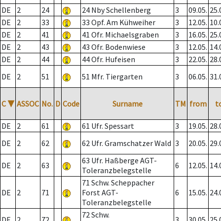
DE
2
24
24 Nby Schellenberg
3
09.05.
25.
DE
2
33
33 Opf. Am Kühweiher
3
12.05.
10.
DE
2
41
41 Ofr. Michaelsgraben
3
16.05.
25.
DE
2
43
43 Ofr. Bodenwiese
3
12.05.
14.
DE
2
44
44 Ofr. Hufeisen
3
22.05.
28.
DE
2
51
51 Mfr. Tiergarten
3
06.05.
31.
C
▼
ASSOC
No.
D
Code
Surname
TM
from
t
DE
2
61
61 Ufr. Spessart
3
19.05.
28.
DE
2
62
62 Ufr. Gramschatzer Wald
3
20.05.
29.
63 Ufr. Haßberge AGT-
DE
2
63
6
12.05.
14.
Toleranzbelegstelle
71 Schw. Scheppacher
DE
2
71
Forst AGT-
6
15.05.
24.
Toleranzbelegstelle
72 Schw.
DE
2
72
3
30.05.
25.