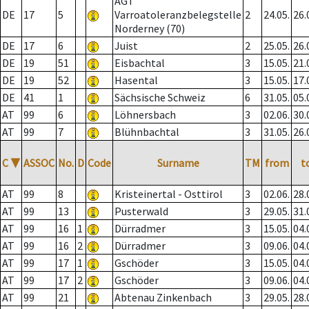
AGT
DE
17
5
Varroatoleranzbelegstelle
2
24.05.
26.
Norderney (70)
DE
17
6
Juist
2
25.05.
26.
DE
19
51
Eisbachtal
3
15.05.
21.
DE
19
52
Hasental
3
15.05.
17.
DE
41
1
Sächsische Schweiz
6
31.05.
05.
AT
99
6
Löhnersbach
3
02.06.
30.
AT
99
7
Blühnbachtal
3
31.05.
26.
C
▼
ASSOC
No.
D
Code
Surname
TM
from
t
AT
99
8
Kristeinertal - Osttirol
3
02.06.
28.
AT
99
13
Pusterwald
3
29.05.
31.
AT
99
16
1
Dürradmer
3
15.05.
04.
AT
99
16
2
Dürradmer
3
09.06.
04.
AT
99
17
1
Gschöder
3
15.05.
04.
AT
99
17
2
Gschöder
3
09.06.
04.
AT
99
21
Abtenau Zinkenbach
3
29.05.
28.