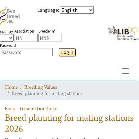
Language
:
Association
Breeder n°
country
Password
Login
Toggle
Home
Breeding Values
Breed planning for mating stations
Back
to selection form
Breed planning for mating stations
2026