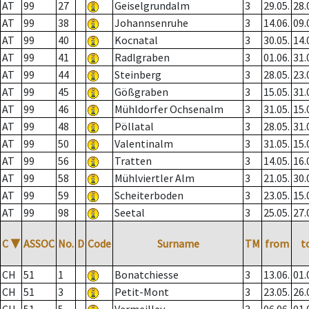
AT
99
27
Geiselgrundalm
3
29.05.
28.
AT
99
38
Johannsenruhe
3
14.06.
09.
AT
99
40
Kocnatal
3
30.05.
14.
AT
99
41
Radlgraben
3
01.06.
31.
AT
99
44
Steinberg
3
28.05.
23.
AT
99
45
Gößgraben
3
15.05.
31.
AT
99
46
Mühldorfer Ochsenalm
3
31.05.
15.
AT
99
48
Pöllatal
3
28.05.
31.
AT
99
50
Valentinalm
3
31.05.
15.
AT
99
56
Tratten
3
14.05.
16.
AT
99
58
Mühlviertler Alm
3
21.05.
30.
AT
99
59
Scheiterboden
3
23.05.
15.
AT
99
98
Seetal
3
25.05.
27.
C
▼
ASSOC
No.
D
Code
Surname
TM
from
t
CH
51
1
Bonatchiesse
3
13.06.
01.
CH
51
3
Petit-Mont
3
23.05.
26.