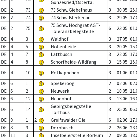
Gunzesried/Ostertal
DE
2
73
73 Schw. Giebelhaus
3
30.05.
25.
DE
2
74
74 Schw. Bleckenau
3
29.05.
17.
75 Schw. Hochgrat AGT-
DE
2
75
6
23.05.
01.
Toleranzbelegstelle
DE
4
3
Waldhof
3
27.05.
01.
DE
4
5
Hohenheide
3
20.05.
15.
DE
4
7
Lattbusch
3
22.05.
17.
DE
4
8
Schorfheide-Wildfang
3
15.05.
15.
DE
4
10
Rotkäppchen
3
01.06.
01.
DE
6
1
Spiekeroog
2
02.06.
02.
DE
6
2
Neuwerk
2
18.05.
11.
DE
6
12
Neuenhof
3
13.06.
16.
Gebirgsbelegstelle
DE
6
14
3
25.05.
06.
Torfhaus
DE
8
1
2
Greifswalder Oie
6
02.06.
17.
DE
8
3
Dornbusch
2
26.06.
23.
DE
11
3
Inselbelegstelle Borkum
2
09.05.
18.