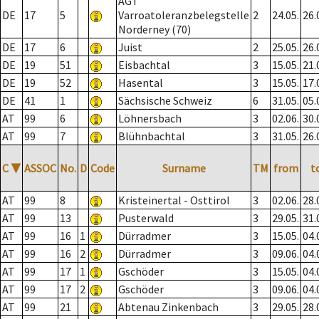
AGT
DE
17
5
Varroatoleranzbelegstelle
2
24.05.
26.
Norderney (70)
DE
17
6
Juist
2
25.05.
26.
DE
19
51
Eisbachtal
3
15.05.
21.
DE
19
52
Hasental
3
15.05.
17.
DE
41
1
Sächsische Schweiz
6
31.05.
05.
AT
99
6
Löhnersbach
3
02.06.
30.
AT
99
7
Blühnbachtal
3
31.05.
26.
C
▼
ASSOC
No.
D
Code
Surname
TM
from
t
AT
99
8
Kristeinertal - Osttirol
3
02.06.
28.
AT
99
13
Pusterwald
3
29.05.
31.
AT
99
16
1
Dürradmer
3
15.05.
04.
AT
99
16
2
Dürradmer
3
09.06.
04.
AT
99
17
1
Gschöder
3
15.05.
04.
AT
99
17
2
Gschöder
3
09.06.
04.
AT
99
21
Abtenau Zinkenbach
3
29.05.
28.