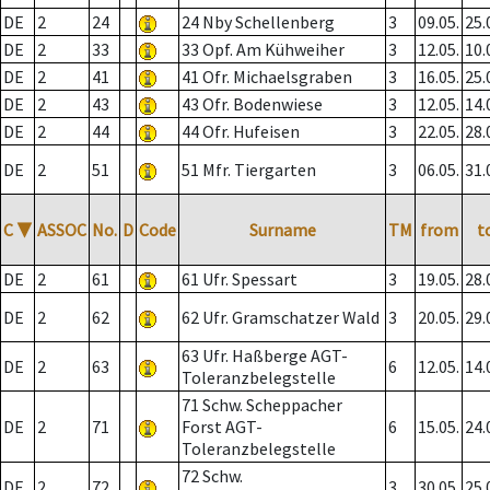
DE
2
24
24 Nby Schellenberg
3
09.05.
25.
DE
2
33
33 Opf. Am Kühweiher
3
12.05.
10.
DE
2
41
41 Ofr. Michaelsgraben
3
16.05.
25.
DE
2
43
43 Ofr. Bodenwiese
3
12.05.
14.
DE
2
44
44 Ofr. Hufeisen
3
22.05.
28.
DE
2
51
51 Mfr. Tiergarten
3
06.05.
31.
C
▼
ASSOC
No.
D
Code
Surname
TM
from
t
DE
2
61
61 Ufr. Spessart
3
19.05.
28.
DE
2
62
62 Ufr. Gramschatzer Wald
3
20.05.
29.
63 Ufr. Haßberge AGT-
DE
2
63
6
12.05.
14.
Toleranzbelegstelle
71 Schw. Scheppacher
DE
2
71
Forst AGT-
6
15.05.
24.
Toleranzbelegstelle
72 Schw.
DE
2
72
3
30.05.
25.