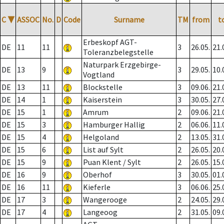
C
▼
ASSOC
No.
D
Code
Surname
TM
from
t
Erbeskopf AGT-
DE
11
11
3
26.05.
21.
Toleranzbelegstelle
Naturpark Erzgebirge-
DE
13
9
3
29.05.
10.
Vogtland
DE
13
11
Blockstelle
3
09.06.
21.
DE
14
1
Kaiserstein
3
30.05.
27.
DE
15
1
Amrum
2
09.06.
21.
DE
15
3
Hamburger Hallig
2
06.06.
11.
DE
15
4
Helgoland
2
13.05.
31.
DE
15
6
List auf Sylt
2
26.05.
20.
DE
15
9
Puan Klent / Sylt
2
26.05.
15.
DE
16
9
Oberhof
3
30.05.
01.
DE
16
11
Kieferle
3
06.06.
25.
DE
17
3
Wangerooge
2
24.05.
29.
DE
17
4
Langeoog
2
31.05.
09.