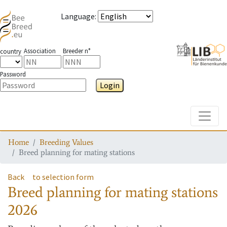
Language
:
Association
Breeder n°
country
Password
Login
Toggle
Home
Breeding Values
Breed planning for mating stations
Back
to selection form
Breed planning for mating stations
2026