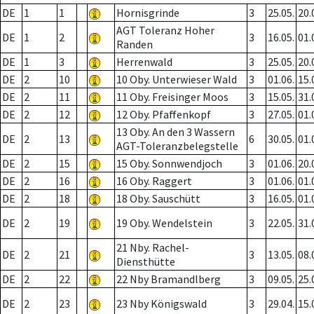
DE
1
1
Hornisgrinde
3
25.05.
20.
AGT Toleranz Hoher
DE
1
2
3
16.05.
01.
Randen
DE
1
3
Herrenwald
3
25.05.
20.
DE
2
10
10 Oby. Unterwieser Wald
3
01.06.
15.
DE
2
11
11 Oby. Freisinger Moos
3
15.05.
31.
DE
2
12
12 Oby. Pfaffenkopf
3
27.05.
01.
13 Oby. An den 3 Wassern
DE
2
13
6
30.05.
01.
AGT-Toleranzbelegstelle
DE
2
15
15 Oby. Sonnwendjoch
3
01.06.
20.
DE
2
16
16 Oby. Raggert
3
01.06.
01.
DE
2
18
18 Oby. Sauschütt
3
16.05.
01.
DE
2
19
19 Oby. Wendelstein
3
22.05.
31.
21 Nby. Rachel-
DE
2
21
3
13.05.
08.
Diensthütte
DE
2
22
22 Nby Bramandlberg
3
09.05.
25.
DE
2
23
23 Nby Königswald
3
29.04.
15.