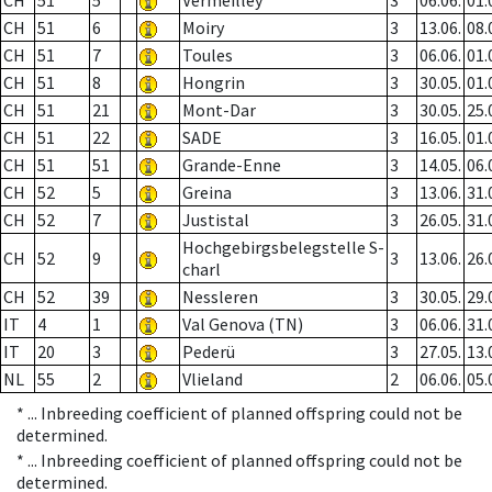
CH
51
5
Vermeilley
3
06.06.
01.
CH
51
6
Moiry
3
13.06.
08.
CH
51
7
Toules
3
06.06.
01.
CH
51
8
Hongrin
3
30.05.
01.
CH
51
21
Mont-Dar
3
30.05.
25.
CH
51
22
SADE
3
16.05.
01.
CH
51
51
Grande-Enne
3
14.05.
06.
CH
52
5
Greina
3
13.06.
31.
CH
52
7
Justistal
3
26.05.
31.
Hochgebirgsbelegstelle S-
CH
52
9
3
13.06.
26.
charl
CH
52
39
Nessleren
3
30.05.
29.
IT
4
1
Val Genova (TN)
3
06.06.
31.
IT
20
3
Pederü
3
27.05.
13.
NL
55
2
Vlieland
2
06.06.
05.
* ...
Inbreeding coefficient of planned offspring could not be
determined.
* ...
Inbreeding coefficient of planned offspring could not be
determined.