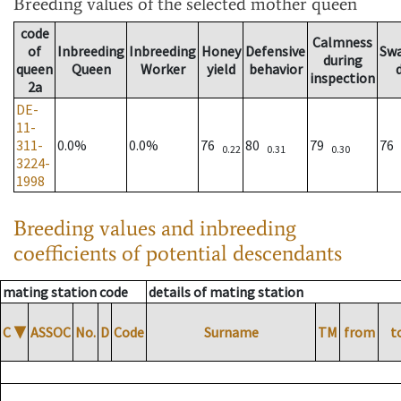
Breeding values
of the selected mother queen
code
Calmness
of
Inbreeding
Inbreeding
Honey
Defensive
Sw
during
queen
Queen
Worker
yield
behavior
inspection
2a
DE-
11-
311-
0.0%
0.0%
76
80
79
76
0.22
0.31
0.30
3224-
1998
Breeding values and inbreeding
coefficients of potential descendants
mating station code
details of mating station
C
▼
ASSOC
No.
D
Code
Surname
TM
from
t