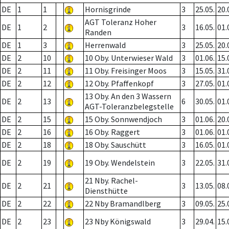
DE
1
1
Hornisgrinde
3
25.05.
20.
AGT Toleranz Hoher
DE
1
2
3
16.05.
01.
Randen
DE
1
3
Herrenwald
3
25.05.
20.
DE
2
10
10 Oby. Unterwieser Wald
3
01.06.
15.
DE
2
11
11 Oby. Freisinger Moos
3
15.05.
31.
DE
2
12
12 Oby. Pfaffenkopf
3
27.05.
01.
13 Oby. An den 3 Wassern
DE
2
13
6
30.05.
01.
AGT-Toleranzbelegstelle
DE
2
15
15 Oby. Sonnwendjoch
3
01.06.
20.
DE
2
16
16 Oby. Raggert
3
01.06.
01.
DE
2
18
18 Oby. Sauschütt
3
16.05.
01.
DE
2
19
19 Oby. Wendelstein
3
22.05.
31.
21 Nby. Rachel-
DE
2
21
3
13.05.
08.
Diensthütte
DE
2
22
22 Nby Bramandlberg
3
09.05.
25.
DE
2
23
23 Nby Königswald
3
29.04.
15.