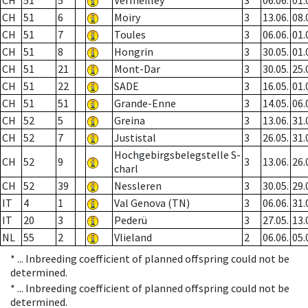
CH
51
5
Vermeilley
3
06.06.
01.
CH
51
6
Moiry
3
13.06.
08.
CH
51
7
Toules
3
06.06.
01.
CH
51
8
Hongrin
3
30.05.
01.
CH
51
21
Mont-Dar
3
30.05.
25.
CH
51
22
SADE
3
16.05.
01.
CH
51
51
Grande-Enne
3
14.05.
06.
CH
52
5
Greina
3
13.06.
31.
CH
52
7
Justistal
3
26.05.
31.
Hochgebirgsbelegstelle S-
CH
52
9
3
13.06.
26.
charl
CH
52
39
Nessleren
3
30.05.
29.
IT
4
1
Val Genova (TN)
3
06.06.
31.
IT
20
3
Pederü
3
27.05.
13.
NL
55
2
Vlieland
2
06.06.
05.
* ...
Inbreeding coefficient of planned offspring could not be
determined.
* ...
Inbreeding coefficient of planned offspring could not be
determined.