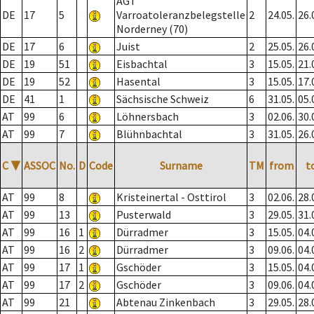
AGT
DE
17
5
Varroatoleranzbelegstelle
2
24.05.
26.
Norderney (70)
DE
17
6
Juist
2
25.05.
26.
DE
19
51
Eisbachtal
3
15.05.
21.
DE
19
52
Hasental
3
15.05.
17.
DE
41
1
Sächsische Schweiz
6
31.05.
05.
AT
99
6
Löhnersbach
3
02.06.
30.
AT
99
7
Blühnbachtal
3
31.05.
26.
C
▼
ASSOC
No.
D
Code
Surname
TM
from
t
AT
99
8
Kristeinertal - Osttirol
3
02.06.
28.
AT
99
13
Pusterwald
3
29.05.
31.
AT
99
16
1
Dürradmer
3
15.05.
04.
AT
99
16
2
Dürradmer
3
09.06.
04.
AT
99
17
1
Gschöder
3
15.05.
04.
AT
99
17
2
Gschöder
3
09.06.
04.
AT
99
21
Abtenau Zinkenbach
3
29.05.
28.