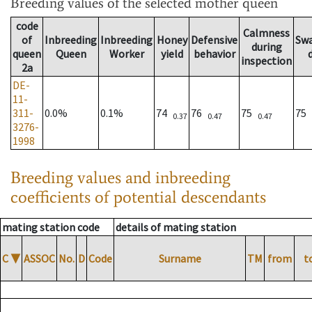
Breeding values
of the selected mother queen
code
Calmness
of
Inbreeding
Inbreeding
Honey
Defensive
Sw
during
queen
Queen
Worker
yield
behavior
inspection
2a
DE-
11-
311-
0.0%
0.1%
74
76
75
75
0.37
0.47
0.47
3276-
1998
Breeding values and inbreeding
coefficients of potential descendants
mating station code
details of mating station
C
▼
ASSOC
No.
D
Code
Surname
TM
from
t