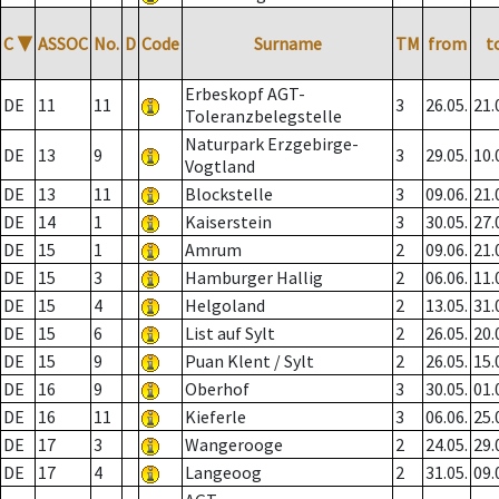
C
▼
ASSOC
No.
D
Code
Surname
TM
from
t
Erbeskopf AGT-
DE
11
11
3
26.05.
21.
Toleranzbelegstelle
Naturpark Erzgebirge-
DE
13
9
3
29.05.
10.
Vogtland
DE
13
11
Blockstelle
3
09.06.
21.
DE
14
1
Kaiserstein
3
30.05.
27.
DE
15
1
Amrum
2
09.06.
21.
DE
15
3
Hamburger Hallig
2
06.06.
11.
DE
15
4
Helgoland
2
13.05.
31.
DE
15
6
List auf Sylt
2
26.05.
20.
DE
15
9
Puan Klent / Sylt
2
26.05.
15.
DE
16
9
Oberhof
3
30.05.
01.
DE
16
11
Kieferle
3
06.06.
25.
DE
17
3
Wangerooge
2
24.05.
29.
DE
17
4
Langeoog
2
31.05.
09.