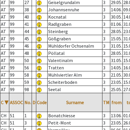
AT
99
27
Geiselgrundalm
3
29.05.
28.
AT
99
38
Johannsenruhe
3
14.06.
09.
AT
99
40
Kocnatal
3
30.05.
14.
AT
99
41
Radlgraben
3
01.06.
31.
AT
99
44
Steinberg
3
28.05.
23.
AT
99
45
Gößgraben
3
15.05.
31.
AT
99
46
Mühldorfer Ochsenalm
3
31.05.
15.
AT
99
48
Pöllatal
3
28.05.
31.
AT
99
50
Valentinalm
3
31.05.
15.
AT
99
56
Tratten
3
14.05.
16.
AT
99
58
Mühlviertler Alm
3
21.05.
30.
AT
99
59
Scheiterboden
3
23.05.
15.
AT
99
98
Seetal
3
25.05.
27.
C
▼
ASSOC
No.
D
Code
Surname
TM
from
t
CH
51
1
Bonatchiesse
3
13.06.
01.
CH
51
3
Petit-Mont
3
23.05.
26.