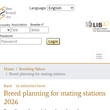
Language
:
Association
Breeder n°
country
Password
Login
Toggle
Home
Breeding Values
Breed planning for mating stations
Back
to selection form
Breed planning for mating stations
2026