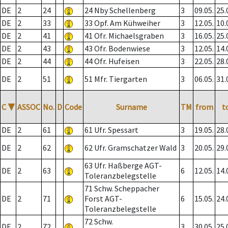
DE
2
24
24 Nby Schellenberg
3
09.05.
25.
DE
2
33
33 Opf. Am Kühweiher
3
12.05.
10.
DE
2
41
41 Ofr. Michaelsgraben
3
16.05.
25.
DE
2
43
43 Ofr. Bodenwiese
3
12.05.
14.
DE
2
44
44 Ofr. Hufeisen
3
22.05.
28.
DE
2
51
51 Mfr. Tiergarten
3
06.05.
31.
C
▼
ASSOC
No.
D
Code
Surname
TM
from
t
DE
2
61
61 Ufr. Spessart
3
19.05.
28.
DE
2
62
62 Ufr. Gramschatzer Wald
3
20.05.
29.
63 Ufr. Haßberge AGT-
DE
2
63
6
12.05.
14.
Toleranzbelegstelle
71 Schw. Scheppacher
DE
2
71
Forst AGT-
6
15.05.
24.
Toleranzbelegstelle
72 Schw.
DE
2
72
3
30.05.
25.