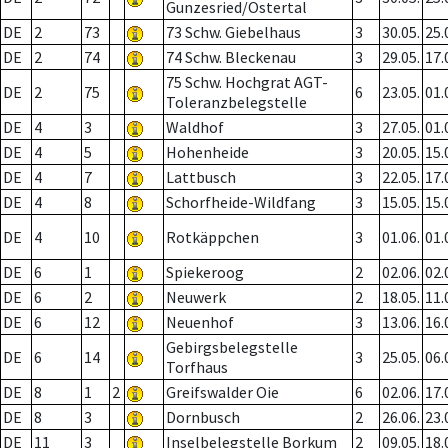
Gunzesried/Ostertal
DE
2
73
73 Schw. Giebelhaus
3
30.05.
25.
DE
2
74
74 Schw. Bleckenau
3
29.05.
17.
75 Schw. Hochgrat AGT-
DE
2
75
6
23.05.
01.
Toleranzbelegstelle
DE
4
3
Waldhof
3
27.05.
01.
DE
4
5
Hohenheide
3
20.05.
15.
DE
4
7
Lattbusch
3
22.05.
17.
DE
4
8
Schorfheide-Wildfang
3
15.05.
15.
DE
4
10
Rotkäppchen
3
01.06.
01.
DE
6
1
Spiekeroog
2
02.06.
02.
DE
6
2
Neuwerk
2
18.05.
11.
DE
6
12
Neuenhof
3
13.06.
16.
Gebirgsbelegstelle
DE
6
14
3
25.05.
06.
Torfhaus
DE
8
1
2
Greifswalder Oie
6
02.06.
17.
DE
8
3
Dornbusch
2
26.06.
23.
DE
11
3
Inselbelegstelle Borkum
2
09.05.
18.