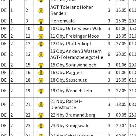
AGT Toleranz Hoher
DE
1
2
3
16.05.
01.
Randen
DE
1
3
Herrenwald
3
25.05.
20.
DE
2
10
10 Oby. Unterwieser Wald
3
01.06.
15.
DE
2
11
11 Oby. Freisinger Moos
3
15.05.
31.
DE
2
12
12 Oby. Pfaffenkopf
3
27.05.
01.
13 Oby. An den 3 Wassern
DE
2
13
6
30.05.
01.
AGT-Toleranzbelegstelle
DE
2
15
15 Oby. Sonnwendjoch
3
01.06.
20.
DE
2
16
16 Oby. Raggert
3
01.06.
01.
DE
2
18
18 Oby. Sauschütt
3
16.05.
01.
DE
2
19
19 Oby. Wendelstein
3
22.05.
31.
21 Nby. Rachel-
DE
2
21
3
13.05.
08.
Diensthütte
DE
2
22
22 Nby Bramandlberg
3
09.05.
25.
DE
2
23
23 Nby Königswald
3
29.04.
15.