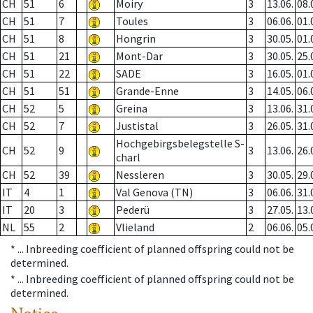
CH
51
6
Moiry
3
13.06.
08.
CH
51
7
Toules
3
06.06.
01.
CH
51
8
Hongrin
3
30.05.
01.
CH
51
21
Mont-Dar
3
30.05.
25.
CH
51
22
SADE
3
16.05.
01.
CH
51
51
Grande-Enne
3
14.05.
06.
CH
52
5
Greina
3
13.06.
31.
CH
52
7
Justistal
3
26.05.
31.
Hochgebirgsbelegstelle S-
CH
52
9
3
13.06.
26.
charl
CH
52
39
Nessleren
3
30.05.
29.
IT
4
1
Val Genova (TN)
3
06.06.
31.
IT
20
3
Pederü
3
27.05.
13.
NL
55
2
Vlieland
2
06.06.
05.
* ...
Inbreeding coefficient of planned offspring could not be
determined.
* ...
Inbreeding coefficient of planned offspring could not be
determined.