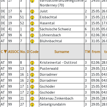
DE
17
5
Varroatoleranzbelegstelle
2
24.05.
26.
Norderney (70)
DE
17
6
Juist
2
25.05.
26.
DE
19
51
Eisbachtal
3
15.05.
21.
DE
19
52
Hasental
3
15.05.
17.
DE
41
1
Sächsische Schweiz
6
31.05.
05.
AT
99
6
Löhnersbach
3
02.06.
30.
AT
99
7
Blühnbachtal
3
31.05.
26.
C
▼
ASSOC
No.
D
Code
Surname
TM
from
t
AT
99
8
Kristeinertal - Osttirol
3
02.06.
28.
AT
99
13
Pusterwald
3
29.05.
31.
AT
99
16
1
Dürradmer
3
15.05.
04.
AT
99
16
2
Dürradmer
3
09.06.
04.
AT
99
17
1
Gschöder
3
15.05.
04.
AT
99
17
2
Gschöder
3
09.06.
04.
AT
99
21
Abtenau Zinkenbach
3
29.05.
28.
AT
99
27
Geiselgrundalm
3
29.05.
28.