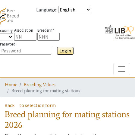
Language
:
Association
Breeder n°
country
Password
Login
Toggle
Home
Breeding Values
Breed planning for mating stations
Back
to selection form
Breed planning for mating stations
2026