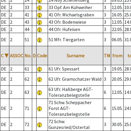
DE
2
24
24 Nby Schellenberg
3
09.05.
25.
DE
2
33
33 Opf. Am Kühweiher
3
12.05.
10.
DE
2
41
41 Ofr. Michaelsgraben
3
16.05.
25.
DE
2
43
43 Ofr. Bodenwiese
3
12.05.
14.
DE
2
44
44 Ofr. Hufeisen
3
22.05.
28.
DE
2
51
51 Mfr. Tiergarten
3
06.05.
31.
C
▼
ASSOC
No.
D
Code
Surname
TM
from
t
DE
2
61
61 Ufr. Spessart
3
19.05.
28.
DE
2
62
62 Ufr. Gramschatzer Wald
3
20.05.
29.
63 Ufr. Haßberge AGT-
DE
2
63
6
12.05.
14.
Toleranzbelegstelle
71 Schw. Scheppacher
DE
2
71
Forst AGT-
6
15.05.
24.
Toleranzbelegstelle
72 Schw.
DE
2
72
3
30.05.
25.
Gunzesried/Ostertal