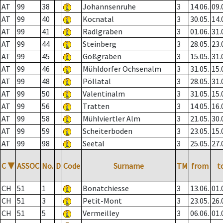
AT
99
38
Johannsenruhe
3
14.06.
09.
AT
99
40
Kocnatal
3
30.05.
14.
AT
99
41
Radlgraben
3
01.06.
31.
AT
99
44
Steinberg
3
28.05.
23.
AT
99
45
Gößgraben
3
15.05.
31.
AT
99
46
Mühldorfer Ochsenalm
3
31.05.
15.
AT
99
48
Pöllatal
3
28.05.
31.
AT
99
50
Valentinalm
3
31.05.
15.
AT
99
56
Tratten
3
14.05.
16.
AT
99
58
Mühlviertler Alm
3
21.05.
30.
AT
99
59
Scheiterboden
3
23.05.
15.
AT
99
98
Seetal
3
25.05.
27.
C
▼
ASSOC
No.
D
Code
Surname
TM
from
t
CH
51
1
Bonatchiesse
3
13.06.
01.
CH
51
3
Petit-Mont
3
23.05.
26.
CH
51
5
Vermeilley
3
06.06.
01.