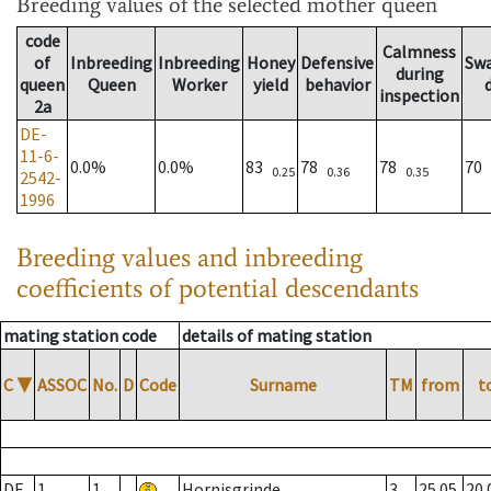
Breeding values
of the selected mother queen
code
Calmness
of
Inbreeding
Inbreeding
Honey
Defensive
Sw
during
queen
Queen
Worker
yield
behavior
inspection
2a
DE-
11-6-
0.0%
0.0%
83
78
78
70
0.25
0.36
0.35
2542-
1996
Breeding values and inbreeding
coefficients of potential descendants
mating station code
details of mating station
C
▼
ASSOC
No.
D
Code
Surname
TM
from
t
DE
1
1
Hornisgrinde
3
25.05.
20.