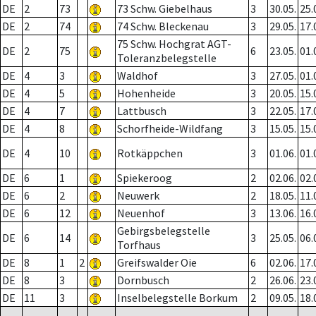
DE
2
73
73 Schw. Giebelhaus
3
30.05.
25.
DE
2
74
74 Schw. Bleckenau
3
29.05.
17.
75 Schw. Hochgrat AGT-
DE
2
75
6
23.05.
01.
Toleranzbelegstelle
DE
4
3
Waldhof
3
27.05.
01.
DE
4
5
Hohenheide
3
20.05.
15.
DE
4
7
Lattbusch
3
22.05.
17.
DE
4
8
Schorfheide-Wildfang
3
15.05.
15.
DE
4
10
Rotkäppchen
3
01.06.
01.
DE
6
1
Spiekeroog
2
02.06.
02.
DE
6
2
Neuwerk
2
18.05.
11.
DE
6
12
Neuenhof
3
13.06.
16.
Gebirgsbelegstelle
DE
6
14
3
25.05.
06.
Torfhaus
DE
8
1
2
Greifswalder Oie
6
02.06.
17.
DE
8
3
Dornbusch
2
26.06.
23.
DE
11
3
Inselbelegstelle Borkum
2
09.05.
18.