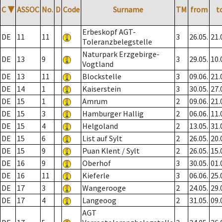
C
▼
ASSOC
No.
D
Code
Surname
TM
from
t
Erbeskopf AGT-
DE
11
11
3
26.05.
21.
Toleranzbelegstelle
Naturpark Erzgebirge-
DE
13
9
3
29.05.
10.
Vogtland
DE
13
11
Blockstelle
3
09.06.
21.
DE
14
1
Kaiserstein
3
30.05.
27.
DE
15
1
Amrum
2
09.06.
21.
DE
15
3
Hamburger Hallig
2
06.06.
11.
DE
15
4
Helgoland
2
13.05.
31.
DE
15
6
List auf Sylt
2
26.05.
20.
DE
15
9
Puan Klent / Sylt
2
26.05.
15.
DE
16
9
Oberhof
3
30.05.
01.
DE
16
11
Kieferle
3
06.06.
25.
DE
17
3
Wangerooge
2
24.05.
29.
DE
17
4
Langeoog
2
31.05.
09.
AGT