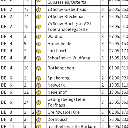
Gunzesried/Ostertal
DE
2
73
73 Schw. Giebelhaus
3
30.05.
25.
DE
2
74
74 Schw. Bleckenau
3
29.05.
17.
75 Schw. Hochgrat AGT-
DE
2
75
6
23.05.
01.
Toleranzbelegstelle
DE
4
3
Waldhof
3
27.05.
01.
DE
4
5
Hohenheide
3
20.05.
15.
DE
4
7
Lattbusch
3
22.05.
17.
DE
4
8
Schorfheide-Wildfang
3
15.05.
15.
DE
4
10
Rotkäppchen
3
01.06.
01.
DE
6
1
Spiekeroog
2
02.06.
02.
DE
6
2
Neuwerk
2
18.05.
11.
DE
6
12
Neuenhof
3
13.06.
16.
Gebirgsbelegstelle
DE
6
14
3
25.05.
06.
Torfhaus
DE
8
1
2
Greifswalder Oie
6
02.06.
17.
DE
8
3
Dornbusch
2
26.06.
23.
DE
11
3
Inselbelegstelle Borkum
2
09.05.
18.