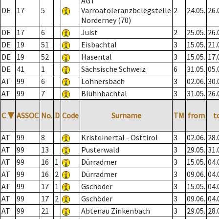
AGT
DE
17
5
Varroatoleranzbelegstelle
2
24.05.
26.
Norderney (70)
DE
17
6
Juist
2
25.05.
26.
DE
19
51
Eisbachtal
3
15.05.
21.
DE
19
52
Hasental
3
15.05.
17.
DE
41
1
Sächsische Schweiz
6
31.05.
05.
AT
99
6
Löhnersbach
3
02.06.
30.
AT
99
7
Blühnbachtal
3
31.05.
26.
C
▼
ASSOC
No.
D
Code
Surname
TM
from
t
AT
99
8
Kristeinertal - Osttirol
3
02.06.
28.
AT
99
13
Pusterwald
3
29.05.
31.
AT
99
16
1
Dürradmer
3
15.05.
04.
AT
99
16
2
Dürradmer
3
09.06.
04.
AT
99
17
1
Gschöder
3
15.05.
04.
AT
99
17
2
Gschöder
3
09.06.
04.
AT
99
21
Abtenau Zinkenbach
3
29.05.
28.