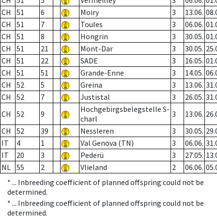
CH
51
5
Vermeilley
3
06.06.
01.
CH
51
6
Moiry
3
13.06.
08.
CH
51
7
Toules
3
06.06.
01.
CH
51
8
Hongrin
3
30.05.
01.
CH
51
21
Mont-Dar
3
30.05.
25.
CH
51
22
SADE
3
16.05.
01.
CH
51
51
Grande-Enne
3
14.05.
06.
CH
52
5
Greina
3
13.06.
31.
CH
52
7
Justistal
3
26.05.
31.
Hochgebirgsbelegstelle S-
CH
52
9
3
13.06.
26.
charl
CH
52
39
Nessleren
3
30.05.
29.
IT
4
1
Val Genova (TN)
3
06.06.
31.
IT
20
3
Pederü
3
27.05.
13.
NL
55
2
Vlieland
2
06.06.
05.
* ...
Inbreeding coefficient of planned offspring could not be
determined.
* ...
Inbreeding coefficient of planned offspring could not be
determined.