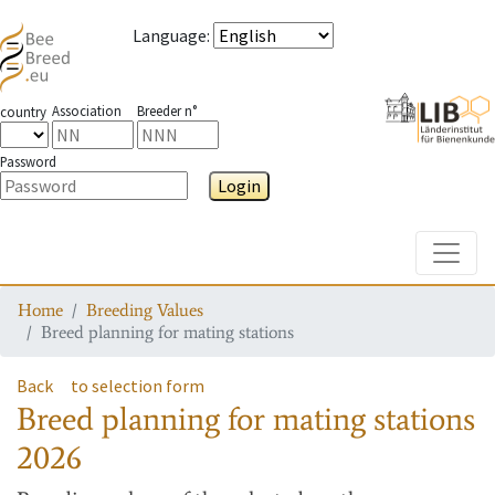
Language
:
Association
Breeder n°
country
Password
Login
Toggle
Home
Breeding Values
Breed planning for mating stations
Back
to selection form
Breed planning for mating stations
2026