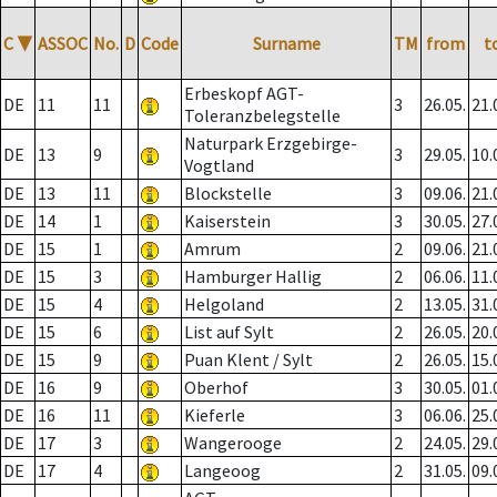
C
▼
ASSOC
No.
D
Code
Surname
TM
from
t
Erbeskopf AGT-
DE
11
11
3
26.05.
21.
Toleranzbelegstelle
Naturpark Erzgebirge-
DE
13
9
3
29.05.
10.
Vogtland
DE
13
11
Blockstelle
3
09.06.
21.
DE
14
1
Kaiserstein
3
30.05.
27.
DE
15
1
Amrum
2
09.06.
21.
DE
15
3
Hamburger Hallig
2
06.06.
11.
DE
15
4
Helgoland
2
13.05.
31.
DE
15
6
List auf Sylt
2
26.05.
20.
DE
15
9
Puan Klent / Sylt
2
26.05.
15.
DE
16
9
Oberhof
3
30.05.
01.
DE
16
11
Kieferle
3
06.06.
25.
DE
17
3
Wangerooge
2
24.05.
29.
DE
17
4
Langeoog
2
31.05.
09.