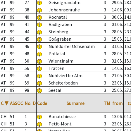
AT
99
27
Geiselgrundalm
3
29.05.
28.
AT
99
38
Johannsenruhe
3
14.06.
09.
AT
99
40
Kocnatal
3
30.05.
14.
AT
99
41
Radlgraben
3
01.06.
31.
AT
99
44
Steinberg
3
28.05.
23.
AT
99
45
Gößgraben
3
15.05.
31.
AT
99
46
Mühldorfer Ochsenalm
3
31.05.
15.
AT
99
48
Pöllatal
3
28.05.
31.
AT
99
50
Valentinalm
3
31.05.
15.
AT
99
56
Tratten
3
14.05.
16.
AT
99
58
Mühlviertler Alm
3
21.05.
30.
AT
99
59
Scheiterboden
3
23.05.
15.
AT
99
98
Seetal
3
25.05.
27.
C
▼
ASSOC
No.
D
Code
Surname
TM
from
t
CH
51
1
Bonatchiesse
3
13.06.
01.
CH
51
3
Petit-Mont
3
23.05.
26.