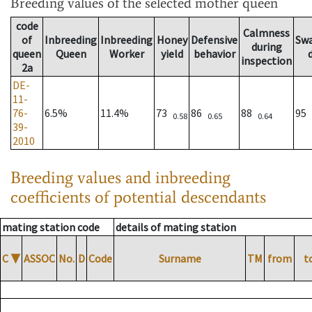
Breeding values
of the selected mother queen
code
Calmness
of
Inbreeding
Inbreeding
Honey
Defensive
Sw
during
queen
Queen
Worker
yield
behavior
inspection
2a
DE-
11-
76-
6.5%
11.4%
73
86
88
95
0.58
0.65
0.64
39-
2010
Breeding values and inbreeding
coefficients of potential descendants
mating station code
details of mating station
C
▼
ASSOC
No.
D
Code
Surname
TM
from
t