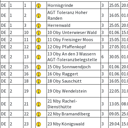
DE
1
1
Hornisgrinde
3
25.05.
20.
AGT Toleranz Hoher
DE
1
2
3
16.05.
01.
Randen
DE
1
3
Herrenwald
3
25.05.
20.
DE
2
10
10 Oby. Unterwieser Wald
3
01.06.
15.
DE
2
11
11 Oby. Freisinger Moos
3
15.05.
31.
DE
2
12
12 Oby. Pfaffenkopf
3
27.05.
01.
13 Oby. An den 3 Wassern
DE
2
13
6
30.05.
01.
AGT-Toleranzbelegstelle
DE
2
15
15 Oby. Sonnwendjoch
3
01.06.
20.
DE
2
16
16 Oby. Raggert
3
01.06.
01.
DE
2
18
18 Oby. Sauschütt
3
16.05.
01.
DE
2
19
19 Oby. Wendelstein
3
22.05.
31.
21 Nby. Rachel-
DE
2
21
3
13.05.
08.
Diensthütte
DE
2
22
22 Nby Bramandlberg
3
09.05.
25.
DE
2
23
23 Nby Königswald
3
29.04.
15.