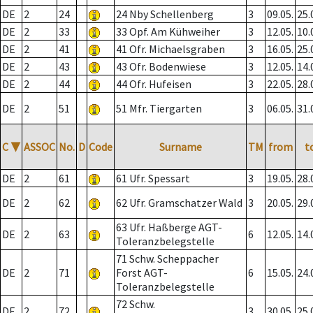
DE
2
24
24 Nby Schellenberg
3
09.05.
25.
DE
2
33
33 Opf. Am Kühweiher
3
12.05.
10.
DE
2
41
41 Ofr. Michaelsgraben
3
16.05.
25.
DE
2
43
43 Ofr. Bodenwiese
3
12.05.
14.
DE
2
44
44 Ofr. Hufeisen
3
22.05.
28.
DE
2
51
51 Mfr. Tiergarten
3
06.05.
31.
C
▼
ASSOC
No.
D
Code
Surname
TM
from
t
DE
2
61
61 Ufr. Spessart
3
19.05.
28.
DE
2
62
62 Ufr. Gramschatzer Wald
3
20.05.
29.
63 Ufr. Haßberge AGT-
DE
2
63
6
12.05.
14.
Toleranzbelegstelle
71 Schw. Scheppacher
DE
2
71
Forst AGT-
6
15.05.
24.
Toleranzbelegstelle
72 Schw.
DE
2
72
3
30.05.
25.