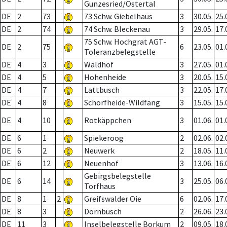
Gunzesried/Ostertal
DE
2
73
73 Schw. Giebelhaus
3
30.05.
25.
DE
2
74
74 Schw. Bleckenau
3
29.05.
17.
75 Schw. Hochgrat AGT-
DE
2
75
6
23.05.
01.
Toleranzbelegstelle
DE
4
3
Waldhof
3
27.05.
01.
DE
4
5
Hohenheide
3
20.05.
15.
DE
4
7
Lattbusch
3
22.05.
17.
DE
4
8
Schorfheide-Wildfang
3
15.05.
15.
DE
4
10
Rotkäppchen
3
01.06.
01.
DE
6
1
Spiekeroog
2
02.06.
02.
DE
6
2
Neuwerk
2
18.05.
11.
DE
6
12
Neuenhof
3
13.06.
16.
Gebirgsbelegstelle
DE
6
14
3
25.05.
06.
Torfhaus
DE
8
1
2
Greifswalder Oie
6
02.06.
17.
DE
8
3
Dornbusch
2
26.06.
23.
DE
11
3
Inselbelegstelle Borkum
2
09.05.
18.