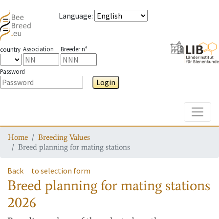
Language
:
Association
Breeder n°
country
Password
Login
Toggle
Home
Breeding Values
Breed planning for mating stations
Back
to selection form
Breed planning for mating stations
2026