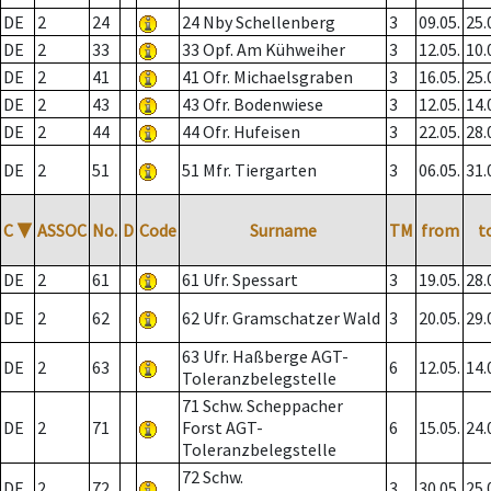
DE
2
24
24 Nby Schellenberg
3
09.05.
25.
DE
2
33
33 Opf. Am Kühweiher
3
12.05.
10.
DE
2
41
41 Ofr. Michaelsgraben
3
16.05.
25.
DE
2
43
43 Ofr. Bodenwiese
3
12.05.
14.
DE
2
44
44 Ofr. Hufeisen
3
22.05.
28.
DE
2
51
51 Mfr. Tiergarten
3
06.05.
31.
C
▼
ASSOC
No.
D
Code
Surname
TM
from
t
DE
2
61
61 Ufr. Spessart
3
19.05.
28.
DE
2
62
62 Ufr. Gramschatzer Wald
3
20.05.
29.
63 Ufr. Haßberge AGT-
DE
2
63
6
12.05.
14.
Toleranzbelegstelle
71 Schw. Scheppacher
DE
2
71
Forst AGT-
6
15.05.
24.
Toleranzbelegstelle
72 Schw.
DE
2
72
3
30.05.
25.