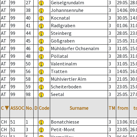
AT
99
27
Geiselgrundalm
3
29.05.
28.
AT
99
38
Johannsenruhe
3
14.06.
09.
AT
99
40
Kocnatal
3
30.05.
14.
AT
99
41
Radlgraben
3
01.06.
31.
AT
99
44
Steinberg
3
28.05.
23.
AT
99
45
Gößgraben
3
15.05.
31.
AT
99
46
Mühldorfer Ochsenalm
3
31.05.
15.
AT
99
48
Pöllatal
3
28.05.
31.
AT
99
50
Valentinalm
3
31.05.
15.
AT
99
56
Tratten
3
14.05.
16.
AT
99
58
Mühlviertler Alm
3
21.05.
30.
AT
99
59
Scheiterboden
3
23.05.
15.
AT
99
98
Seetal
3
25.05.
27.
C
▼
ASSOC
No.
D
Code
Surname
TM
from
t
CH
51
1
Bonatchiesse
3
13.06.
01.
CH
51
3
Petit-Mont
3
23.05.
26.