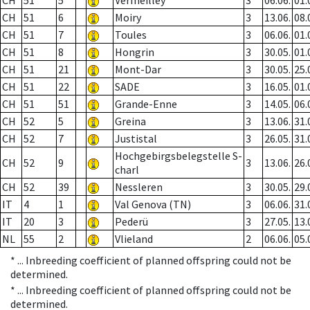
CH
51
5
Vermeilley
3
06.06.
01.
CH
51
6
Moiry
3
13.06.
08.
CH
51
7
Toules
3
06.06.
01.
CH
51
8
Hongrin
3
30.05.
01.
CH
51
21
Mont-Dar
3
30.05.
25.
CH
51
22
SADE
3
16.05.
01.
CH
51
51
Grande-Enne
3
14.05.
06.
CH
52
5
Greina
3
13.06.
31.
CH
52
7
Justistal
3
26.05.
31.
Hochgebirgsbelegstelle S-
CH
52
9
3
13.06.
26.
charl
CH
52
39
Nessleren
3
30.05.
29.
IT
4
1
Val Genova (TN)
3
06.06.
31.
IT
20
3
Pederü
3
27.05.
13.
NL
55
2
Vlieland
2
06.06.
05.
* ...
Inbreeding coefficient of planned offspring could not be
determined.
* ...
Inbreeding coefficient of planned offspring could not be
determined.