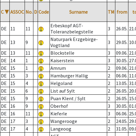
C
▼
ASSOC
No.
D
Code
Surname
TM
from
t
Erbeskopf AGT-
DE
11
11
3
26.05.
21.
Toleranzbelegstelle
Naturpark Erzgebirge-
DE
13
9
3
29.05.
10.
Vogtland
DE
13
11
Blockstelle
3
09.06.
21.
DE
14
1
Kaiserstein
3
30.05.
27.
DE
15
1
Amrum
2
09.06.
21.
DE
15
3
Hamburger Hallig
2
06.06.
11.
DE
15
4
Helgoland
2
13.05.
31.
DE
15
6
List auf Sylt
2
26.05.
20.
DE
15
9
Puan Klent / Sylt
2
26.05.
15.
DE
16
9
Oberhof
3
30.05.
01.
DE
16
11
Kieferle
3
06.06.
25.
DE
17
3
Wangerooge
2
24.05.
29.
DE
17
4
Langeoog
2
31.05.
09.