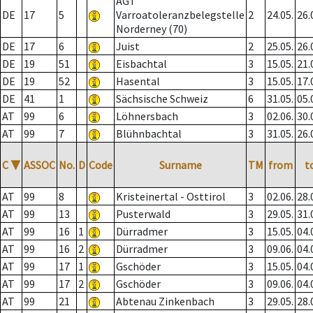
AGT
DE
17
5
Varroatoleranzbelegstelle
2
24.05.
26.
Norderney (70)
DE
17
6
Juist
2
25.05.
26.
DE
19
51
Eisbachtal
3
15.05.
21.
DE
19
52
Hasental
3
15.05.
17.
DE
41
1
Sächsische Schweiz
6
31.05.
05.
AT
99
6
Löhnersbach
3
02.06.
30.
AT
99
7
Blühnbachtal
3
31.05.
26.
C
▼
ASSOC
No.
D
Code
Surname
TM
from
t
AT
99
8
Kristeinertal - Osttirol
3
02.06.
28.
AT
99
13
Pusterwald
3
29.05.
31.
AT
99
16
1
Dürradmer
3
15.05.
04.
AT
99
16
2
Dürradmer
3
09.06.
04.
AT
99
17
1
Gschöder
3
15.05.
04.
AT
99
17
2
Gschöder
3
09.06.
04.
AT
99
21
Abtenau Zinkenbach
3
29.05.
28.