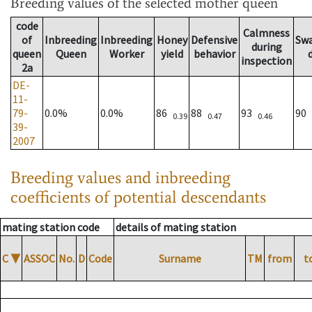
Breeding values
of the selected mother queen
code
Calmness
of
Inbreeding
Inbreeding
Honey
Defensive
Sw
during
queen
Queen
Worker
yield
behavior
inspection
2a
DE-
11-
79-
0.0%
0.0%
86
88
93
90
0.39
0.47
0.46
39-
2007
Breeding values and inbreeding
coefficients of potential descendants
mating station code
details of mating station
C
▼
ASSOC
No.
D
Code
Surname
TM
from
t