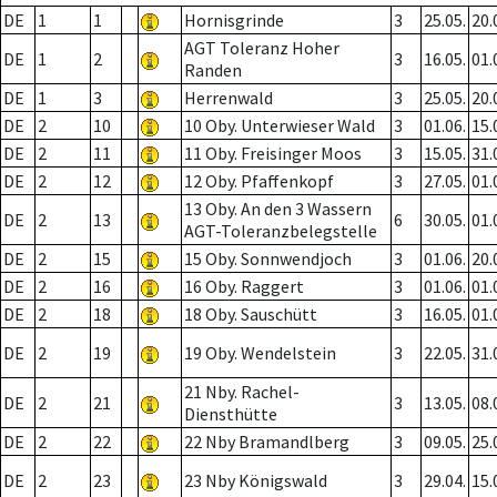
DE
1
1
Hornisgrinde
3
25.05.
20.
AGT Toleranz Hoher
DE
1
2
3
16.05.
01.
Randen
DE
1
3
Herrenwald
3
25.05.
20.
DE
2
10
10 Oby. Unterwieser Wald
3
01.06.
15.
DE
2
11
11 Oby. Freisinger Moos
3
15.05.
31.
DE
2
12
12 Oby. Pfaffenkopf
3
27.05.
01.
13 Oby. An den 3 Wassern
DE
2
13
6
30.05.
01.
AGT-Toleranzbelegstelle
DE
2
15
15 Oby. Sonnwendjoch
3
01.06.
20.
DE
2
16
16 Oby. Raggert
3
01.06.
01.
DE
2
18
18 Oby. Sauschütt
3
16.05.
01.
DE
2
19
19 Oby. Wendelstein
3
22.05.
31.
21 Nby. Rachel-
DE
2
21
3
13.05.
08.
Diensthütte
DE
2
22
22 Nby Bramandlberg
3
09.05.
25.
DE
2
23
23 Nby Königswald
3
29.04.
15.