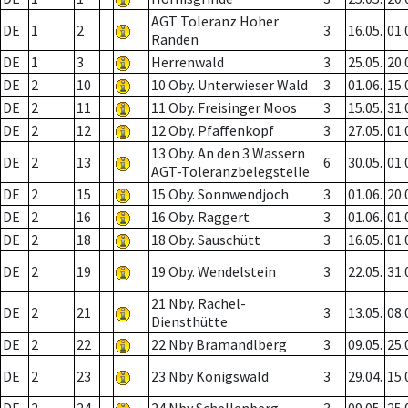
AGT Toleranz Hoher
DE
1
2
3
16.05.
01.
Randen
DE
1
3
Herrenwald
3
25.05.
20.
DE
2
10
10 Oby. Unterwieser Wald
3
01.06.
15.
DE
2
11
11 Oby. Freisinger Moos
3
15.05.
31.
DE
2
12
12 Oby. Pfaffenkopf
3
27.05.
01.
13 Oby. An den 3 Wassern
DE
2
13
6
30.05.
01.
AGT-Toleranzbelegstelle
DE
2
15
15 Oby. Sonnwendjoch
3
01.06.
20.
DE
2
16
16 Oby. Raggert
3
01.06.
01.
DE
2
18
18 Oby. Sauschütt
3
16.05.
01.
DE
2
19
19 Oby. Wendelstein
3
22.05.
31.
21 Nby. Rachel-
DE
2
21
3
13.05.
08.
Diensthütte
DE
2
22
22 Nby Bramandlberg
3
09.05.
25.
DE
2
23
23 Nby Königswald
3
29.04.
15.