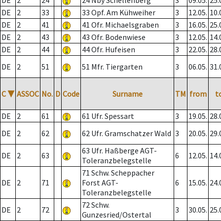
DE
2
24
24 Nby Schellenberg
3
09.05.
25.
DE
2
33
33 Opf. Am Kühweiher
3
12.05.
10.
DE
2
41
41 Ofr. Michaelsgraben
3
16.05.
25.
DE
2
43
43 Ofr. Bodenwiese
3
12.05.
14.
DE
2
44
44 Ofr. Hufeisen
3
22.05.
28.
DE
2
51
51 Mfr. Tiergarten
3
06.05.
31.
C
▼
ASSOC
No.
D
Code
Surname
TM
from
t
DE
2
61
61 Ufr. Spessart
3
19.05.
28.
DE
2
62
62 Ufr. Gramschatzer Wald
3
20.05.
29.
63 Ufr. Haßberge AGT-
DE
2
63
6
12.05.
14.
Toleranzbelegstelle
71 Schw. Scheppacher
DE
2
71
Forst AGT-
6
15.05.
24.
Toleranzbelegstelle
72 Schw.
DE
2
72
3
30.05.
25.
Gunzesried/Ostertal