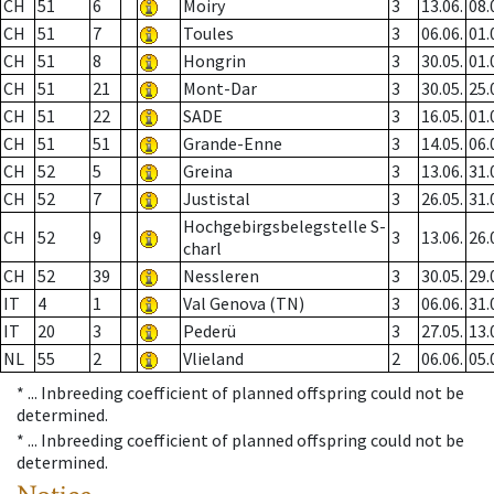
CH
51
6
Moiry
3
13.06.
08.
CH
51
7
Toules
3
06.06.
01.
CH
51
8
Hongrin
3
30.05.
01.
CH
51
21
Mont-Dar
3
30.05.
25.
CH
51
22
SADE
3
16.05.
01.
CH
51
51
Grande-Enne
3
14.05.
06.
CH
52
5
Greina
3
13.06.
31.
CH
52
7
Justistal
3
26.05.
31.
Hochgebirgsbelegstelle S-
CH
52
9
3
13.06.
26.
charl
CH
52
39
Nessleren
3
30.05.
29.
IT
4
1
Val Genova (TN)
3
06.06.
31.
IT
20
3
Pederü
3
27.05.
13.
NL
55
2
Vlieland
2
06.06.
05.
* ...
Inbreeding coefficient of planned offspring could not be
determined.
* ...
Inbreeding coefficient of planned offspring could not be
determined.