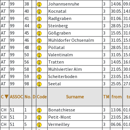
AT
99
38
Johannsenruhe
3
14.06.
09.
AT
99
40
Kocnatal
3
30.05.
14.
AT
99
41
Radlgraben
3
01.06.
31.
AT
99
44
Steinberg
3
28.05.
23.
AT
99
45
Gößgraben
3
15.05.
31.
AT
99
46
Mühldorfer Ochsenalm
3
31.05.
15.
AT
99
48
Pöllatal
3
28.05.
31.
AT
99
50
Valentinalm
3
31.05.
15.
AT
99
56
Tratten
3
14.05.
16.
AT
99
58
Mühlviertler Alm
3
21.05.
30.
AT
99
59
Scheiterboden
3
23.05.
15.
AT
99
98
Seetal
3
25.05.
27.
C
▼
ASSOC
No.
D
Code
Surname
TM
from
t
CH
51
1
Bonatchiesse
3
13.06.
01.
CH
51
3
Petit-Mont
3
23.05.
26.
CH
51
5
Vermeilley
3
06.06.
01.