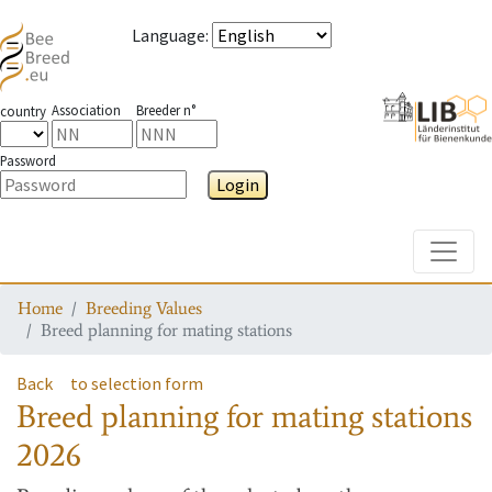
Language
:
Association
Breeder n°
country
Password
Login
Toggle
Home
Breeding Values
Breed planning for mating stations
Back
to selection form
Breed planning for mating stations
2026