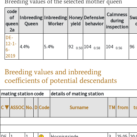
Breeding values
of the selected mother queen
code
Calmness
of
Inbreeding
Inbreeding
Honey
Defensive
Sw
during
queen
Queen
Worker
yield
behavior
inspection
2a
DE-
12-1-
4.4%
5.4%
92
104
104
96
0.50
0.58
0.56
6-
2019
Breeding values and inbreeding
coefficients of potential descendants
mating station code
details of mating station
C
▼
ASSOC
No.
D
Code
Surname
TM
from
t
DE
1
1
Hornisgrinde
3
25.05.
20.