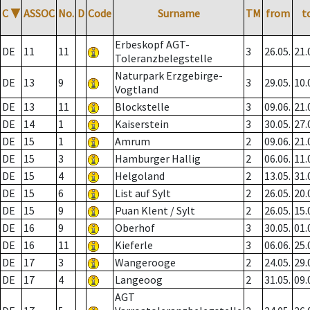
C
▼
ASSOC
No.
D
Code
Surname
TM
from
t
Erbeskopf AGT-
DE
11
11
3
26.05.
21.
Toleranzbelegstelle
Naturpark Erzgebirge-
DE
13
9
3
29.05.
10.
Vogtland
DE
13
11
Blockstelle
3
09.06.
21.
DE
14
1
Kaiserstein
3
30.05.
27.
DE
15
1
Amrum
2
09.06.
21.
DE
15
3
Hamburger Hallig
2
06.06.
11.
DE
15
4
Helgoland
2
13.05.
31.
DE
15
6
List auf Sylt
2
26.05.
20.
DE
15
9
Puan Klent / Sylt
2
26.05.
15.
DE
16
9
Oberhof
3
30.05.
01.
DE
16
11
Kieferle
3
06.06.
25.
DE
17
3
Wangerooge
2
24.05.
29.
DE
17
4
Langeoog
2
31.05.
09.
AGT