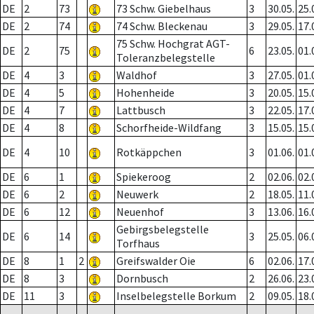
DE
2
73
73 Schw. Giebelhaus
3
30.05.
25.
DE
2
74
74 Schw. Bleckenau
3
29.05.
17.
75 Schw. Hochgrat AGT-
DE
2
75
6
23.05.
01.
Toleranzbelegstelle
DE
4
3
Waldhof
3
27.05.
01.
DE
4
5
Hohenheide
3
20.05.
15.
DE
4
7
Lattbusch
3
22.05.
17.
DE
4
8
Schorfheide-Wildfang
3
15.05.
15.
DE
4
10
Rotkäppchen
3
01.06.
01.
DE
6
1
Spiekeroog
2
02.06.
02.
DE
6
2
Neuwerk
2
18.05.
11.
DE
6
12
Neuenhof
3
13.06.
16.
Gebirgsbelegstelle
DE
6
14
3
25.05.
06.
Torfhaus
DE
8
1
2
Greifswalder Oie
6
02.06.
17.
DE
8
3
Dornbusch
2
26.06.
23.
DE
11
3
Inselbelegstelle Borkum
2
09.05.
18.