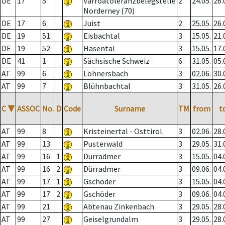
DE
17
5
Varroatoleranzbelegstelle
2
24.05.
26.
Norderney (70)
DE
17
6
Juist
2
25.05.
26.
DE
19
51
Eisbachtal
3
15.05.
21.
DE
19
52
Hasental
3
15.05.
17.
DE
41
1
Sächsische Schweiz
6
31.05.
05.
AT
99
6
Löhnersbach
3
02.06.
30.
AT
99
7
Blühnbachtal
3
31.05.
26.
C
▼
ASSOC
No.
D
Code
Surname
TM
from
t
AT
99
8
Kristeinertal - Osttirol
3
02.06.
28.
AT
99
13
Pusterwald
3
29.05.
31.
AT
99
16
1
Dürradmer
3
15.05.
04.
AT
99
16
2
Dürradmer
3
09.06.
04.
AT
99
17
1
Gschöder
3
15.05.
04.
AT
99
17
2
Gschöder
3
09.06.
04.
AT
99
21
Abtenau Zinkenbach
3
29.05.
28.
AT
99
27
Geiselgrundalm
3
29.05.
28.