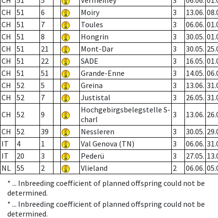
CH
51
5
Vermeilley
3
06.06.
01.
CH
51
6
Moiry
3
13.06.
08.
CH
51
7
Toules
3
06.06.
01.
CH
51
8
Hongrin
3
30.05.
01.
CH
51
21
Mont-Dar
3
30.05.
25.
CH
51
22
SADE
3
16.05.
01.
CH
51
51
Grande-Enne
3
14.05.
06.
CH
52
5
Greina
3
13.06.
31.
CH
52
7
Justistal
3
26.05.
31.
Hochgebirgsbelegstelle S-
CH
52
9
3
13.06.
26.
charl
CH
52
39
Nessleren
3
30.05.
29.
IT
4
1
Val Genova (TN)
3
06.06.
31.
IT
20
3
Pederü
3
27.05.
13.
NL
55
2
Vlieland
2
06.06.
05.
* ...
Inbreeding coefficient of planned offspring could not be
determined.
* ...
Inbreeding coefficient of planned offspring could not be
determined.