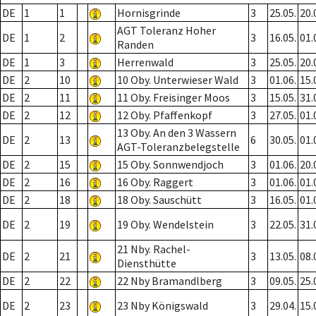
DE
1
1
Hornisgrinde
3
25.05.
20.
AGT Toleranz Hoher
DE
1
2
3
16.05.
01.
Randen
DE
1
3
Herrenwald
3
25.05.
20.
DE
2
10
10 Oby. Unterwieser Wald
3
01.06.
15.
DE
2
11
11 Oby. Freisinger Moos
3
15.05.
31.
DE
2
12
12 Oby. Pfaffenkopf
3
27.05.
01.
13 Oby. An den 3 Wassern
DE
2
13
6
30.05.
01.
AGT-Toleranzbelegstelle
DE
2
15
15 Oby. Sonnwendjoch
3
01.06.
20.
DE
2
16
16 Oby. Raggert
3
01.06.
01.
DE
2
18
18 Oby. Sauschütt
3
16.05.
01.
DE
2
19
19 Oby. Wendelstein
3
22.05.
31.
21 Nby. Rachel-
DE
2
21
3
13.05.
08.
Diensthütte
DE
2
22
22 Nby Bramandlberg
3
09.05.
25.
DE
2
23
23 Nby Königswald
3
29.04.
15.