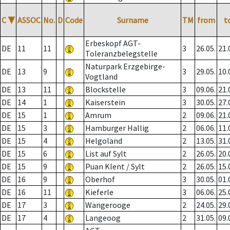
C
▼
ASSOC
No.
D
Code
Surname
TM
from
t
Erbeskopf AGT-
DE
11
11
3
26.05.
21.
Toleranzbelegstelle
Naturpark Erzgebirge-
DE
13
9
3
29.05.
10.
Vogtland
DE
13
11
Blockstelle
3
09.06.
21.
DE
14
1
Kaiserstein
3
30.05.
27.
DE
15
1
Amrum
2
09.06.
21.
DE
15
3
Hamburger Hallig
2
06.06.
11.
DE
15
4
Helgoland
2
13.05.
31.
DE
15
6
List auf Sylt
2
26.05.
20.
DE
15
9
Puan Klent / Sylt
2
26.05.
15.
DE
16
9
Oberhof
3
30.05.
01.
DE
16
11
Kieferle
3
06.06.
25.
DE
17
3
Wangerooge
2
24.05.
29.
DE
17
4
Langeoog
2
31.05.
09.