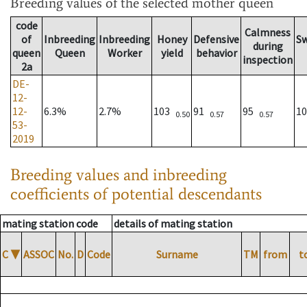
Breeding values
of the selected mother queen
code
Calmness
of
Inbreeding
Inbreeding
Honey
Defensive
S
during
queen
Queen
Worker
yield
behavior
inspection
2a
DE-
12-
12-
6.3%
2.7%
103
91
95
1
0.50
0.57
0.57
53-
2019
Breeding values and inbreeding
coefficients of potential descendants
mating station code
details of mating station
C
▼
ASSOC
No.
D
Code
Surname
TM
from
t