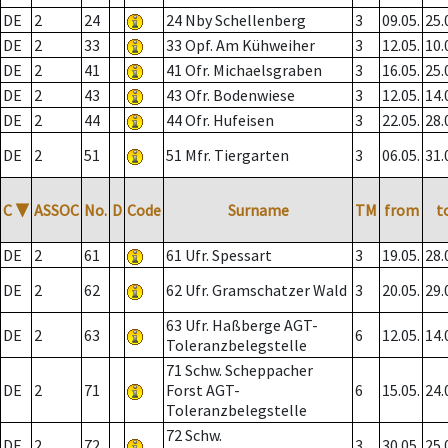
DE
2
24
24 Nby Schellenberg
3
09.05.
25.
DE
2
33
33 Opf. Am Kühweiher
3
12.05.
10.
DE
2
41
41 Ofr. Michaelsgraben
3
16.05.
25.
DE
2
43
43 Ofr. Bodenwiese
3
12.05.
14.
DE
2
44
44 Ofr. Hufeisen
3
22.05.
28.
DE
2
51
51 Mfr. Tiergarten
3
06.05.
31.
C
▼
ASSOC
No.
D
Code
Surname
TM
from
t
DE
2
61
61 Ufr. Spessart
3
19.05.
28.
DE
2
62
62 Ufr. Gramschatzer Wald
3
20.05.
29.
63 Ufr. Haßberge AGT-
DE
2
63
6
12.05.
14.
Toleranzbelegstelle
71 Schw. Scheppacher
DE
2
71
Forst AGT-
6
15.05.
24.
Toleranzbelegstelle
72 Schw.
DE
2
72
3
30.05.
25.