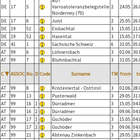
AGT
DE
17
5
Varroatoleranzbelegstelle
2
24.05.
26.
Norderney (70)
DE
17
6
Juist
2
25.05.
26.
DE
19
51
Eisbachtal
3
15.05.
21.
DE
19
52
Hasental
3
15.05.
17.
DE
41
1
Sächsische Schweiz
6
31.05.
05.
AT
99
6
Löhnersbach
3
02.06.
30.
AT
99
7
Blühnbachtal
3
31.05.
26.
C
▼
ASSOC
No.
D
Code
Surname
TM
from
t
AT
99
8
Kristeinertal - Osttirol
3
02.06.
28.
AT
99
13
Pusterwald
3
29.05.
31.
AT
99
16
1
Dürradmer
3
15.05.
04.
AT
99
16
2
Dürradmer
3
09.06.
04.
AT
99
17
1
Gschöder
3
15.05.
04.
AT
99
17
2
Gschöder
3
09.06.
04.
AT
99
21
Abtenau Zinkenbach
3
29.05.
28.