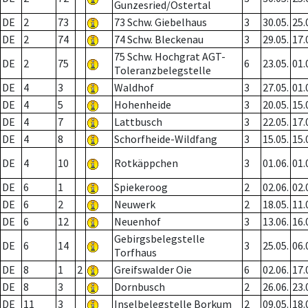
Gunzesried/Ostertal
DE
2
73
73 Schw. Giebelhaus
3
30.05.
25.
DE
2
74
74 Schw. Bleckenau
3
29.05.
17.
75 Schw. Hochgrat AGT-
DE
2
75
6
23.05.
01.
Toleranzbelegstelle
DE
4
3
Waldhof
3
27.05.
01.
DE
4
5
Hohenheide
3
20.05.
15.
DE
4
7
Lattbusch
3
22.05.
17.
DE
4
8
Schorfheide-Wildfang
3
15.05.
15.
DE
4
10
Rotkäppchen
3
01.06.
01.
DE
6
1
Spiekeroog
2
02.06.
02.
DE
6
2
Neuwerk
2
18.05.
11.
DE
6
12
Neuenhof
3
13.06.
16.
Gebirgsbelegstelle
DE
6
14
3
25.05.
06.
Torfhaus
DE
8
1
2
Greifswalder Oie
6
02.06.
17.
DE
8
3
Dornbusch
2
26.06.
23.
DE
11
3
Inselbelegstelle Borkum
2
09.05.
18.