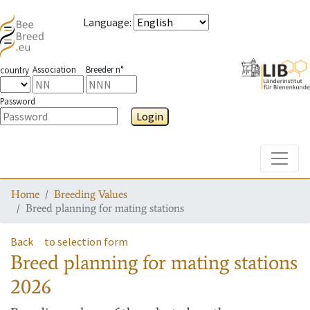
Language
:
Association
Breeder n°
country
Password
Login
Toggle
Home
Breeding Values
Breed planning for mating stations
Back
to selection form
Breed planning for mating stations
2026