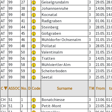
AT
99
27
Geiselgrundalm
3
29.05.
28.
AT
99
38
Johannsenruhe
3
14.06.
09.
AT
99
40
Kocnatal
3
30.05.
14.
AT
99
41
Radlgraben
3
01.06.
31.
AT
99
44
Steinberg
3
28.05.
23.
AT
99
45
Gößgraben
3
15.05.
31.
AT
99
46
Mühldorfer Ochsenalm
3
31.05.
15.
AT
99
48
Pöllatal
3
28.05.
31.
AT
99
50
Valentinalm
3
31.05.
15.
AT
99
56
Tratten
3
14.05.
16.
AT
99
58
Mühlviertler Alm
3
21.05.
30.
AT
99
59
Scheiterboden
3
23.05.
15.
AT
99
98
Seetal
3
25.05.
27.
C
▼
ASSOC
No.
D
Code
Surname
TM
from
t
CH
51
1
Bonatchiesse
3
13.06.
01.
CH
51
3
Petit-Mont
3
23.05.
26.