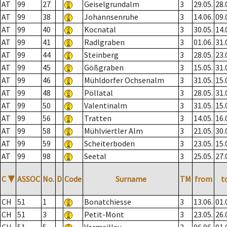
AT
99
27
Geiselgrundalm
3
29.05.
28.
AT
99
38
Johannsenruhe
3
14.06.
09.
AT
99
40
Kocnatal
3
30.05.
14.
AT
99
41
Radlgraben
3
01.06.
31.
AT
99
44
Steinberg
3
28.05.
23.
AT
99
45
Gößgraben
3
15.05.
31.
AT
99
46
Mühldorfer Ochsenalm
3
31.05.
15.
AT
99
48
Pöllatal
3
28.05.
31.
AT
99
50
Valentinalm
3
31.05.
15.
AT
99
56
Tratten
3
14.05.
16.
AT
99
58
Mühlviertler Alm
3
21.05.
30.
AT
99
59
Scheiterboden
3
23.05.
15.
AT
99
98
Seetal
3
25.05.
27.
C
▼
ASSOC
No.
D
Code
Surname
TM
from
t
CH
51
1
Bonatchiesse
3
13.06.
01.
CH
51
3
Petit-Mont
3
23.05.
26.