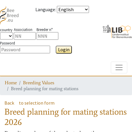
Language
:
Association
Breeder n°
country
Password
Login
Toggle
Home
Breeding Values
Breed planning for mating stations
Back
to selection form
Breed planning for mating stations
2026