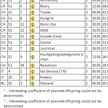
CH
51
5
Vermeilley
3
06.06.
01.
CH
51
6
Moiry
3
13.06.
08.
CH
51
7
Toules
3
06.06.
01.
CH
51
8
Hongrin
3
30.05.
01.
CH
51
21
Mont-Dar
3
30.05.
25.
CH
51
22
SADE
3
16.05.
01.
CH
51
51
Grande-Enne
3
14.05.
06.
CH
52
5
Greina
3
13.06.
31.
CH
52
7
Justistal
3
26.05.
31.
Hochgebirgsbelegstelle S-
CH
52
9
3
13.06.
26.
charl
CH
52
39
Nessleren
3
30.05.
29.
IT
4
1
Val Genova (TN)
3
06.06.
31.
IT
20
3
Pederü
3
27.05.
13.
NL
55
2
Vlieland
2
06.06.
05.
* ...
Inbreeding coefficient of planned offspring could not be
determined.
* ...
Inbreeding coefficient of planned offspring could not be
determined.