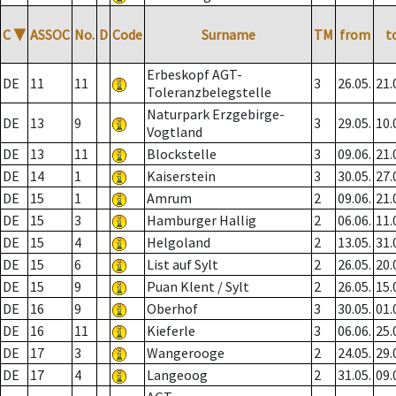
C
▼
ASSOC
No.
D
Code
Surname
TM
from
t
Erbeskopf AGT-
DE
11
11
3
26.05.
21.
Toleranzbelegstelle
Naturpark Erzgebirge-
DE
13
9
3
29.05.
10.
Vogtland
DE
13
11
Blockstelle
3
09.06.
21.
DE
14
1
Kaiserstein
3
30.05.
27.
DE
15
1
Amrum
2
09.06.
21.
DE
15
3
Hamburger Hallig
2
06.06.
11.
DE
15
4
Helgoland
2
13.05.
31.
DE
15
6
List auf Sylt
2
26.05.
20.
DE
15
9
Puan Klent / Sylt
2
26.05.
15.
DE
16
9
Oberhof
3
30.05.
01.
DE
16
11
Kieferle
3
06.06.
25.
DE
17
3
Wangerooge
2
24.05.
29.
DE
17
4
Langeoog
2
31.05.
09.