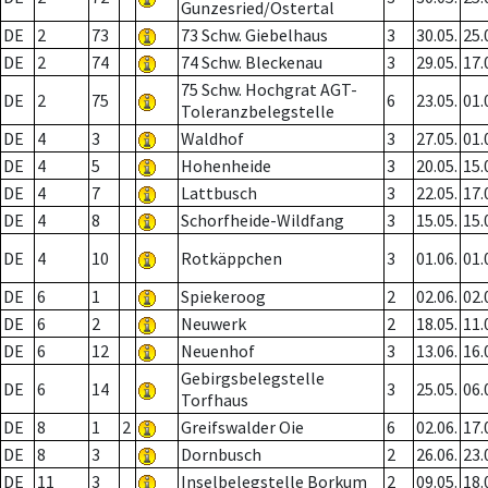
Gunzesried/Ostertal
DE
2
73
73 Schw. Giebelhaus
3
30.05.
25.
DE
2
74
74 Schw. Bleckenau
3
29.05.
17.
75 Schw. Hochgrat AGT-
DE
2
75
6
23.05.
01.
Toleranzbelegstelle
DE
4
3
Waldhof
3
27.05.
01.
DE
4
5
Hohenheide
3
20.05.
15.
DE
4
7
Lattbusch
3
22.05.
17.
DE
4
8
Schorfheide-Wildfang
3
15.05.
15.
DE
4
10
Rotkäppchen
3
01.06.
01.
DE
6
1
Spiekeroog
2
02.06.
02.
DE
6
2
Neuwerk
2
18.05.
11.
DE
6
12
Neuenhof
3
13.06.
16.
Gebirgsbelegstelle
DE
6
14
3
25.05.
06.
Torfhaus
DE
8
1
2
Greifswalder Oie
6
02.06.
17.
DE
8
3
Dornbusch
2
26.06.
23.
DE
11
3
Inselbelegstelle Borkum
2
09.05.
18.