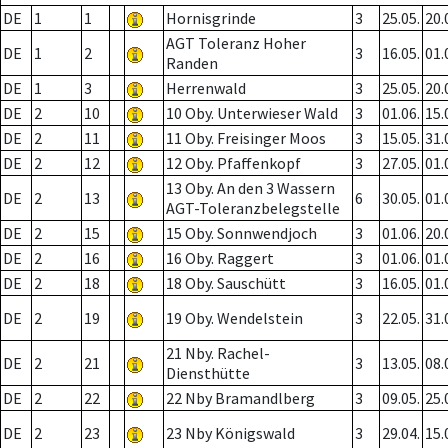
DE
1
1
Hornisgrinde
3
25.05.
20.
AGT Toleranz Hoher
DE
1
2
3
16.05.
01.
Randen
DE
1
3
Herrenwald
3
25.05.
20.
DE
2
10
10 Oby. Unterwieser Wald
3
01.06.
15.
DE
2
11
11 Oby. Freisinger Moos
3
15.05.
31.
DE
2
12
12 Oby. Pfaffenkopf
3
27.05.
01.
13 Oby. An den 3 Wassern
DE
2
13
6
30.05.
01.
AGT-Toleranzbelegstelle
DE
2
15
15 Oby. Sonnwendjoch
3
01.06.
20.
DE
2
16
16 Oby. Raggert
3
01.06.
01.
DE
2
18
18 Oby. Sauschütt
3
16.05.
01.
DE
2
19
19 Oby. Wendelstein
3
22.05.
31.
21 Nby. Rachel-
DE
2
21
3
13.05.
08.
Diensthütte
DE
2
22
22 Nby Bramandlberg
3
09.05.
25.
DE
2
23
23 Nby Königswald
3
29.04.
15.