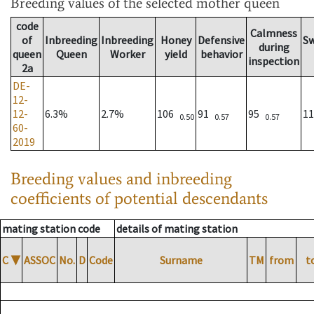
Breeding values
of the selected mother queen
code
Calmness
of
Inbreeding
Inbreeding
Honey
Defensive
S
during
queen
Queen
Worker
yield
behavior
inspection
2a
DE-
12-
12-
6.3%
2.7%
106
91
95
1
0.50
0.57
0.57
60-
2019
Breeding values and inbreeding
coefficients of potential descendants
mating station code
details of mating station
C
▼
ASSOC
No.
D
Code
Surname
TM
from
t