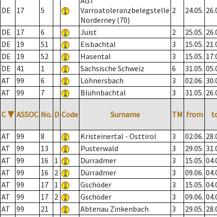
AGT
DE
17
5
Varroatoleranzbelegstelle
2
24.05.
26.
Norderney (70)
DE
17
6
Juist
2
25.05.
26.
DE
19
51
Eisbachtal
3
15.05.
21.
DE
19
52
Hasental
3
15.05.
17.
DE
41
1
Sächsische Schweiz
6
31.05.
05.
AT
99
6
Löhnersbach
3
02.06.
30.
AT
99
7
Blühnbachtal
3
31.05.
26.
C
▼
ASSOC
No.
D
Code
Surname
TM
from
t
AT
99
8
Kristeinertal - Osttirol
3
02.06.
28.
AT
99
13
Pusterwald
3
29.05.
31.
AT
99
16
1
Dürradmer
3
15.05.
04.
AT
99
16
2
Dürradmer
3
09.06.
04.
AT
99
17
1
Gschöder
3
15.05.
04.
AT
99
17
2
Gschöder
3
09.06.
04.
AT
99
21
Abtenau Zinkenbach
3
29.05.
28.