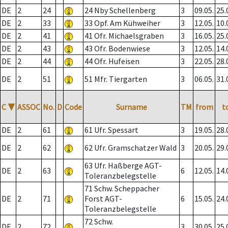
DE
2
24
24 Nby Schellenberg
3
09.05.
25.
DE
2
33
33 Opf. Am Kühweiher
3
12.05.
10.
DE
2
41
41 Ofr. Michaelsgraben
3
16.05.
25.
DE
2
43
43 Ofr. Bodenwiese
3
12.05.
14.
DE
2
44
44 Ofr. Hufeisen
3
22.05.
28.
DE
2
51
51 Mfr. Tiergarten
3
06.05.
31.
C
▼
ASSOC
No.
D
Code
Surname
TM
from
t
DE
2
61
61 Ufr. Spessart
3
19.05.
28.
DE
2
62
62 Ufr. Gramschatzer Wald
3
20.05.
29.
63 Ufr. Haßberge AGT-
DE
2
63
6
12.05.
14.
Toleranzbelegstelle
71 Schw. Scheppacher
DE
2
71
Forst AGT-
6
15.05.
24.
Toleranzbelegstelle
72 Schw.
DE
2
72
3
30.05.
25.