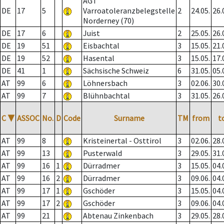
AGT
DE
17
5
Varroatoleranzbelegstelle
2
24.05.
26.
Norderney (70)
DE
17
6
Juist
2
25.05.
26.
DE
19
51
Eisbachtal
3
15.05.
21.
DE
19
52
Hasental
3
15.05.
17.
DE
41
1
Sächsische Schweiz
6
31.05.
05.
AT
99
6
Löhnersbach
3
02.06.
30.
AT
99
7
Blühnbachtal
3
31.05.
26.
C
▼
ASSOC
No.
D
Code
Surname
TM
from
t
AT
99
8
Kristeinertal - Osttirol
3
02.06.
28.
AT
99
13
Pusterwald
3
29.05.
31.
AT
99
16
1
Dürradmer
3
15.05.
04.
AT
99
16
2
Dürradmer
3
09.06.
04.
AT
99
17
1
Gschöder
3
15.05.
04.
AT
99
17
2
Gschöder
3
09.06.
04.
AT
99
21
Abtenau Zinkenbach
3
29.05.
28.