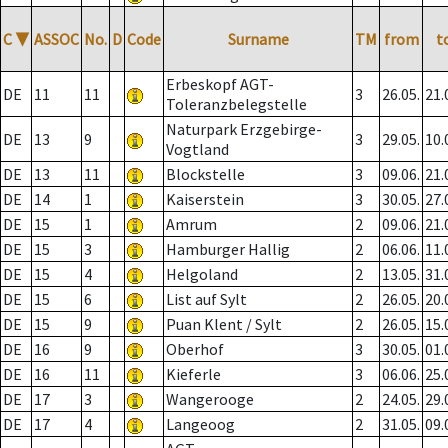
C
▼
ASSOC
No.
D
Code
Surname
TM
from
t
Erbeskopf AGT-
DE
11
11
3
26.05.
21.
Toleranzbelegstelle
Naturpark Erzgebirge-
DE
13
9
3
29.05.
10.
Vogtland
DE
13
11
Blockstelle
3
09.06.
21.
DE
14
1
Kaiserstein
3
30.05.
27.
DE
15
1
Amrum
2
09.06.
21.
DE
15
3
Hamburger Hallig
2
06.06.
11.
DE
15
4
Helgoland
2
13.05.
31.
DE
15
6
List auf Sylt
2
26.05.
20.
DE
15
9
Puan Klent / Sylt
2
26.05.
15.
DE
16
9
Oberhof
3
30.05.
01.
DE
16
11
Kieferle
3
06.06.
25.
DE
17
3
Wangerooge
2
24.05.
29.
DE
17
4
Langeoog
2
31.05.
09.