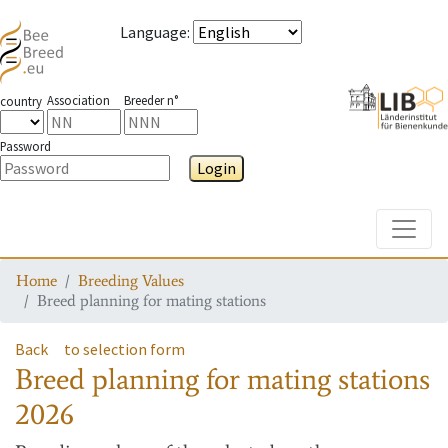
Language
:
Association
Breeder n°
country
Password
Login
Toggle
Home
Breeding Values
Breed planning for mating stations
Back
to selection form
Breed planning for mating stations
2026