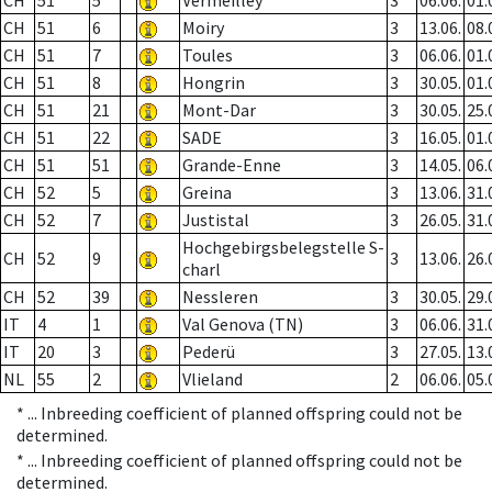
CH
51
5
Vermeilley
3
06.06.
01.
CH
51
6
Moiry
3
13.06.
08.
CH
51
7
Toules
3
06.06.
01.
CH
51
8
Hongrin
3
30.05.
01.
CH
51
21
Mont-Dar
3
30.05.
25.
CH
51
22
SADE
3
16.05.
01.
CH
51
51
Grande-Enne
3
14.05.
06.
CH
52
5
Greina
3
13.06.
31.
CH
52
7
Justistal
3
26.05.
31.
Hochgebirgsbelegstelle S-
CH
52
9
3
13.06.
26.
charl
CH
52
39
Nessleren
3
30.05.
29.
IT
4
1
Val Genova (TN)
3
06.06.
31.
IT
20
3
Pederü
3
27.05.
13.
NL
55
2
Vlieland
2
06.06.
05.
* ...
Inbreeding coefficient of planned offspring could not be
determined.
* ...
Inbreeding coefficient of planned offspring could not be
determined.