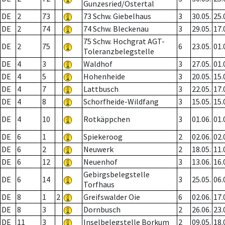
Gunzesried/Ostertal
DE
2
73
73 Schw. Giebelhaus
3
30.05.
25.
DE
2
74
74 Schw. Bleckenau
3
29.05.
17.
75 Schw. Hochgrat AGT-
DE
2
75
6
23.05.
01.
Toleranzbelegstelle
DE
4
3
Waldhof
3
27.05.
01.
DE
4
5
Hohenheide
3
20.05.
15.
DE
4
7
Lattbusch
3
22.05.
17.
DE
4
8
Schorfheide-Wildfang
3
15.05.
15.
DE
4
10
Rotkäppchen
3
01.06.
01.
DE
6
1
Spiekeroog
2
02.06.
02.
DE
6
2
Neuwerk
2
18.05.
11.
DE
6
12
Neuenhof
3
13.06.
16.
Gebirgsbelegstelle
DE
6
14
3
25.05.
06.
Torfhaus
DE
8
1
2
Greifswalder Oie
6
02.06.
17.
DE
8
3
Dornbusch
2
26.06.
23.
DE
11
3
Inselbelegstelle Borkum
2
09.05.
18.