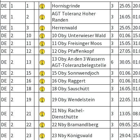
DE
1
1
Hornisgrinde
3
25.05.
20.
AGT Toleranz Hoher
DE
1
2
3
16.05.
01.
Randen
DE
1
3
Herrenwald
3
25.05.
20.
DE
2
10
10 Oby. Unterwieser Wald
3
01.06.
15.
DE
2
11
11 Oby. Freisinger Moos
3
15.05.
31.
DE
2
12
12 Oby. Pfaffenkopf
3
27.05.
01.
13 Oby. An den 3 Wassern
DE
2
13
6
30.05.
01.
AGT-Toleranzbelegstelle
DE
2
15
15 Oby. Sonnwendjoch
3
01.06.
20.
DE
2
16
16 Oby. Raggert
3
01.06.
01.
DE
2
18
18 Oby. Sauschütt
3
16.05.
01.
DE
2
19
19 Oby. Wendelstein
3
22.05.
31.
21 Nby. Rachel-
DE
2
21
3
13.05.
08.
Diensthütte
DE
2
22
22 Nby Bramandlberg
3
09.05.
25.
DE
2
23
23 Nby Königswald
3
29.04.
15.