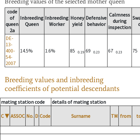
Breeding values
of the selected mother queen
code
Calmness
of
Inbreeding
Inbreeding
Honey
Defensive
Sw
during
queen
Queen
Worker
yield
behavior
inspection
2a
DE-
13-
400-
14.5%
1.6%
85
69
67
75
0.19
0.23
0.23
54-
2007
Breeding values and inbreeding
coefficients of potential descendants
mating station code
details of mating station
C
▼
ASSOC
No.
D
Code
Surname
TM
from
t