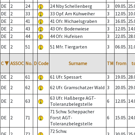
DE
2
24
24 Nby Schellenberg
3
09.05.
25.
DE
2
33
33 Opf. Am Kühweiher
3
12.05.
10.
DE
2
41
41 Ofr. Michaelsgraben
3
16.05.
25.
DE
2
43
43 Ofr. Bodenwiese
3
12.05.
14.
DE
2
44
44 Ofr. Hufeisen
3
22.05.
28.
DE
2
51
51 Mfr. Tiergarten
3
06.05.
31.
C
▼
ASSOC
No.
D
Code
Surname
TM
from
t
DE
2
61
61 Ufr. Spessart
3
19.05.
28.
DE
2
62
62 Ufr. Gramschatzer Wald
3
20.05.
29.
63 Ufr. Haßberge AGT-
DE
2
63
6
12.05.
14.
Toleranzbelegstelle
71 Schw. Scheppacher
DE
2
71
Forst AGT-
6
15.05.
24.
Toleranzbelegstelle
72 Schw.
DE
2
72
3
30.05.
25.