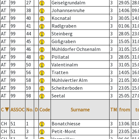
AT
99
27
Geiselgrundalm
3
29.05.
28.
AT
99
38
Johannsenruhe
3
14.06.
09.
AT
99
40
Kocnatal
3
30.05.
14.
AT
99
41
Radlgraben
3
01.06.
31.
AT
99
44
Steinberg
3
28.05.
23.
AT
99
45
Gößgraben
3
15.05.
31.
AT
99
46
Mühldorfer Ochsenalm
3
31.05.
15.
AT
99
48
Pöllatal
3
28.05.
31.
AT
99
50
Valentinalm
3
31.05.
15.
AT
99
56
Tratten
3
14.05.
16.
AT
99
58
Mühlviertler Alm
3
21.05.
30.
AT
99
59
Scheiterboden
3
23.05.
15.
AT
99
98
Seetal
3
25.05.
27.
C
▼
ASSOC
No.
D
Code
Surname
TM
from
t
CH
51
1
Bonatchiesse
3
13.06.
01.
CH
51
3
Petit-Mont
3
23.05.
26.