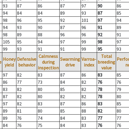
93
87
86
87
97
90
86
94
84
84
89
93
87
85
98
96
95
92
101
97
94
94
93
90
87
96
91
89
98
89
88
96
96
92
91
105
95
94
97
99
98
97
99
93
91
91
99
95
93
Calmness
Total
Honey
Defensive
Swarming
Varroa-
Perfo
e
during
breeding
yield
behavior
drive
index
n
inspection
value
97
82
83
87
86
83
85
86
77
73
84
82
76
76
83
82
80
85
82
78
79
87
82
80
82
82
78
80
97
82
83
87
86
83
85
89
81
80
85
88
82
80
89
76
74
84
83
77
77
84
76
75
84
83
76
76