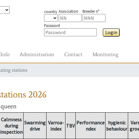
Association
Breeder n°
country
Password
Login
Info
Administration
Contact
Monitoring
ating stations
tations
2026
r queen
Calmness
Swarming
Varroa-
Performance
hygienic
Var
during
TBV
drive
index
ndex
behaviour
gro
inspection