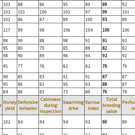
103
88
86
95
89
89
92
102
101
100
101
97
99
101
101
86
87
89
100
93
89
117
99
98
106
104
106
106
98
90
88
98
91
91
92
95
80
79
85
88
82
82
98
90
89
96
94
92
92
95
77
76
82
82
78
79
98
85
83
91
91
87
87
95
86
82
95
93
88
87
84
86
83
73
80
76
78
Calmness
Total
Honey
Defensive
Swarming
Varroa-
Perfo
e
during
breeding
yield
behavior
drive
index
n
inspection
value
102
84
84
94
93
90
89