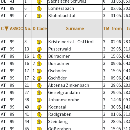
DE
41
1
Sächsische Schweiz
6
31.05.
05.
AT
99
6
Löhnersbach
3
02.06.
30.
AT
99
7
Blühnbachtal
3
31.05.
26.
C
▼
ASSOC
No.
D
Code
Surname
TM
from
t
AT
99
8
Kristeinertal - Osttirol
3
02.06.
28.
AT
99
13
Pusterwald
3
29.05.
31.
AT
99
16
1
Dürradmer
3
15.05.
04.
AT
99
16
2
Dürradmer
3
09.06.
04.
AT
99
17
1
Gschöder
3
15.05.
04.
AT
99
17
2
Gschöder
3
09.06.
04.
AT
99
21
Abtenau Zinkenbach
3
29.05.
28.
AT
99
27
Geiselgrundalm
3
29.05.
28.
AT
99
38
Johannsenruhe
3
14.06.
09.
AT
99
40
Kocnatal
3
30.05.
14.
AT
99
41
Radlgraben
3
01.06.
31.
AT
99
44
Steinberg
3
28.05.
23.
AT
99
45
Gößgraben
3
15.05.
31.