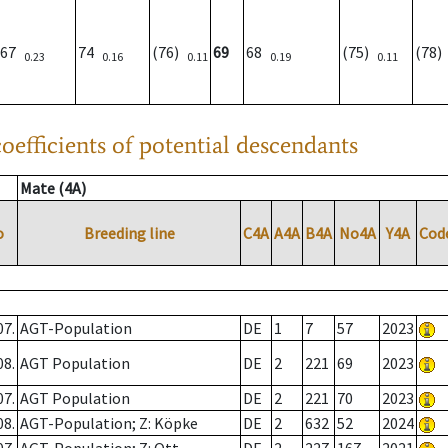
67
74
(76)
69
68
(75)
(78
0.23
0.16
0.11
0.19
0.11
oefficients of potential descendants
Mate (4A)
o
Breeding line
C4A
A4A
B4A
No4A
Y4A
Cod
07.
AGT-Population
DE
1
7
57
2023
08.
AGT Population
DE
2
221
69
2023
07.
AGT Population
DE
2
221
70
2023
08.
AGT-Population; Z: Köpke
DE
2
632
52
2024