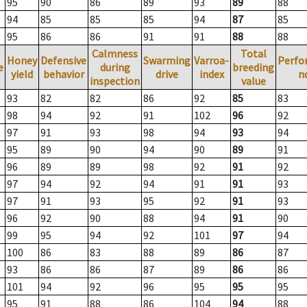
95
90
86
89
93
89
88
94
85
85
85
94
87
85
95
86
86
91
91
88
88
Calmness
Total
Honey
Defensive
Swarming
Varroa-
Perfo
e
during
breeding
yield
behavior
drive
index
n
inspection
value
93
82
82
86
92
85
83
98
94
92
91
102
96
92
97
91
93
98
94
93
94
95
89
90
94
90
89
91
96
89
89
98
92
91
92
97
94
92
94
91
91
93
97
91
93
95
92
91
93
96
92
90
88
94
91
90
99
95
94
92
101
97
94
100
86
83
88
89
86
87
93
86
86
87
89
86
86
101
94
92
96
95
95
95
95
91
88
86
104
94
88