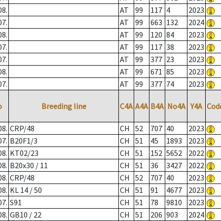
08.
AT
99
117
4
2023
07.
AT
99
663
132
2024
08.
AT
99
120
84
2023
07.
AT
99
117
38
2023
07.
AT
99
377
23
2023
08.
AT
99
671
85
2023
07.
AT
99
377
74
2023
o
Breeding line
C4A
A4A
B4A
No4A
Y4A
Cod
08.
CRP/48
CH
52
707
40
2023
07.
B20F1/3
CH
51
45
1893
2023
08.
KT02/23
CH
51
152
5652
2022
08.
B20x30 / 11
CH
51
36
3427
2022
08.
CRP/48
CH
52
707
40
2023
08.
KL 14 / 50
CH
51
91
4677
2023
07.
S91
CH
51
78
9810
2023
08.
GB10 / 22
CH
51
206
903
2024