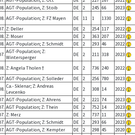
07.
AGT-Population; Z: Ott
DE
2
227
167
2021
08.
AGT-Population, Z: Stoib
DE
2
245
66
2023
08.
AGT-Population; Z: FZ Mayen
DE
11
1
1330
2022
07.
Z: Deller
DE
2
254
117
2022
08.
Z: Moser
DE
2
363
207
2023
08.
AGT-Population; Z: Schmidt
DE
2
293
46
2022
AGT-Population; Z:
07.
DE
2
211
318
2023
Wintersperger
08.
Z: Angela Tholen †
DE
2
736
240
2022
07.
AGT-Population; Z: Solleder
DE
2
256
780
2023
Ca.- Sklenar; Z: Andreas
08.
DE
2
308
14
2022
Levcenko
07.
AGT-Population; Z: Ahrens
DE
2
221
74
2023
07.
AGT Population; Z: Thein
DE
2
752
14
2023
07.
Z: Merz
DE
2
737
11
2023
07.
AGT-Population; Z: Schmidt
DE
2
293
66
2023
07.
AGT-Population, Z: Kempter
DE
2
298
45
2020