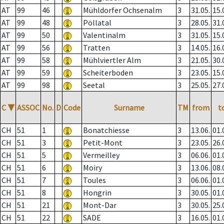
AT
99
46
Mühldorfer Ochsenalm
3
31.05.
15.
AT
99
48
Pöllatal
3
28.05.
31.
AT
99
50
Valentinalm
3
31.05.
15.
AT
99
56
Tratten
3
14.05.
16.
AT
99
58
Mühlviertler Alm
3
21.05.
30.
AT
99
59
Scheiterboden
3
23.05.
15.
AT
99
98
Seetal
3
25.05.
27.
C
▼
ASSOC
No.
D
Code
Surname
TM
from
t
CH
51
1
Bonatchiesse
3
13.06.
01.
CH
51
3
Petit-Mont
3
23.05.
26.
CH
51
5
Vermeilley
3
06.06.
01.
CH
51
6
Moiry
3
13.06.
08.
CH
51
7
Toules
3
06.06.
01.
CH
51
8
Hongrin
3
30.05.
01.
CH
51
21
Mont-Dar
3
30.05.
25.
CH
51
22
SADE
3
16.05.
01.