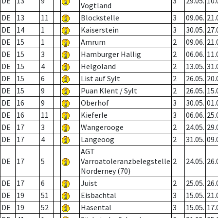
DE
13
9
3
29.05.
10.
Vogtland
DE
13
11
Blockstelle
3
09.06.
21.
DE
14
1
Kaiserstein
3
30.05.
27.
DE
15
1
Amrum
2
09.06.
21.
DE
15
3
Hamburger Hallig
2
06.06.
11.
DE
15
4
Helgoland
2
13.05.
31.
DE
15
6
List auf Sylt
2
26.05.
20.
DE
15
9
Puan Klent / Sylt
2
26.05.
15.
DE
16
9
Oberhof
3
30.05.
01.
DE
16
11
Kieferle
3
06.06.
25.
DE
17
3
Wangerooge
2
24.05.
29.
DE
17
4
Langeoog
2
31.05.
09.
AGT
DE
17
5
Varroatoleranzbelegstelle
2
24.05.
26.
Norderney (70)
DE
17
6
Juist
2
25.05.
26.
DE
19
51
Eisbachtal
3
15.05.
21.
DE
19
52
Hasental
3
15.05.
17.