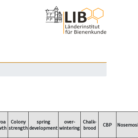
roa
Colony
spring
over-
Chalk-
CBP
Nosemosi
wth
strength
development
wintering
brood