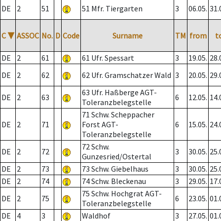
DE
2
51
51 Mfr. Tiergarten
3
06.05.
31.
C
▼
ASSOC
No.
D
Code
Surname
TM
from
t
DE
2
61
61 Ufr. Spessart
3
19.05.
28.
DE
2
62
62 Ufr. Gramschatzer Wald
3
20.05.
29.
63 Ufr. Haßberge AGT-
DE
2
63
6
12.05.
14.
Toleranzbelegstelle
71 Schw. Scheppacher
DE
2
71
Forst AGT-
6
15.05.
24.
Toleranzbelegstelle
72 Schw.
DE
2
72
3
30.05.
25.
Gunzesried/Ostertal
DE
2
73
73 Schw. Giebelhaus
3
30.05.
25.
DE
2
74
74 Schw. Bleckenau
3
29.05.
17.
75 Schw. Hochgrat AGT-
DE
2
75
6
23.05.
01.
Toleranzbelegstelle
DE
4
3
Waldhof
3
27.05.
01.