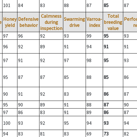
101
84
83
88
87
85
87
Calmness
Total
Honey
Defensive
Swarming
Varroa-
Perfo
e
during
breeding
yield
behavior
drive
index
n
inspection
value
97
96
92
93
99
95
93
96
92
89
91
94
91
91
97
91
92
97
98
95
93
95
87
87
85
88
85
86
90
91
92
83
89
86
87
95
90
89
91
88
87
90
97
86
83
91
89
86
87
100
93
92
95
94
93
94
94
83
81
83
69
73
82