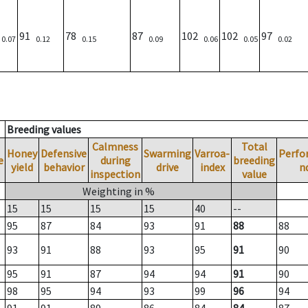
)
91
78
87
102
102
97
0.07
0.12
0.15
0.09
0.06
0.05
0.02
Breeding values
Calmness
Total
Honey
Defensive
Swarming
Varroa-
Perfo
e
during
breeding
yield
behavior
drive
index
n
inspection
value
Weighting in %
15
15
15
15
40
--
95
87
84
93
91
88
88
93
91
88
93
95
91
90
95
91
87
94
94
91
90
98
95
94
93
99
96
94