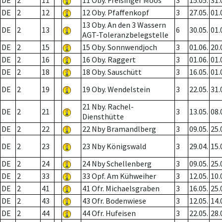
DE
2
11
11 Oby. Freisinger Moos
3
15.05.
31.
DE
2
12
12 Oby. Pfaffenkopf
3
27.05.
01.
13 Oby. An den 3 Wassern
DE
2
13
6
30.05.
01.
AGT-Toleranzbelegstelle
DE
2
15
15 Oby. Sonnwendjoch
3
01.06.
20.
DE
2
16
16 Oby. Raggert
3
01.06.
01.
DE
2
18
18 Oby. Sauschütt
3
16.05.
01.
DE
2
19
19 Oby. Wendelstein
3
22.05.
31.
21 Nby. Rachel-
DE
2
21
3
13.05.
08.
Diensthütte
DE
2
22
22 Nby Bramandlberg
3
09.05.
25.
DE
2
23
23 Nby Königswald
3
29.04.
15.
DE
2
24
24 Nby Schellenberg
3
09.05.
25.
DE
2
33
33 Opf. Am Kühweiher
3
12.05.
10.
DE
2
41
41 Ofr. Michaelsgraben
3
16.05.
25.
DE
2
43
43 Ofr. Bodenwiese
3
12.05.
14.
DE
2
44
44 Ofr. Hufeisen
3
22.05.
28.