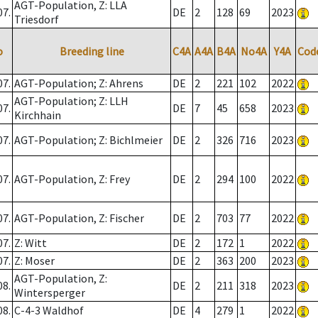
AGT-Population, Z: LLA
07.
DE
2
128
69
2023
Triesdorf
o
Breeding line
C4A
A4A
B4A
No4A
Y4A
Cod
07.
AGT-Population; Z: Ahrens
DE
2
221
102
2022
AGT-Population; Z: LLH
07.
DE
7
45
658
2023
Kirchhain
07.
AGT-Population; Z: Bichlmeier
DE
2
326
716
2023
07.
AGT-Population, Z: Frey
DE
2
294
100
2022
07.
AGT-Population, Z: Fischer
DE
2
703
77
2022
07.
Z: Witt
DE
2
172
1
2022
07.
Z: Moser
DE
2
363
200
2023
AGT-Population, Z:
08.
DE
2
211
318
2023
Wintersperger
08.
C-4-3 Waldhof
DE
4
279
1
2022