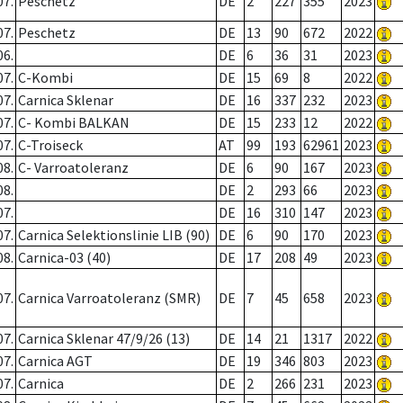
07.
Peschetz
DE
2
227
355
2023
07.
Peschetz
DE
13
90
672
2022
06.
DE
6
36
31
2023
07.
C-Kombi
DE
15
69
8
2022
07.
Carnica Sklenar
DE
16
337
232
2023
07.
C- Kombi BALKAN
DE
15
233
12
2022
07.
C-Troiseck
AT
99
193
62961
2023
08.
C- Varroatoleranz
DE
6
90
167
2023
08.
DE
2
293
66
2023
07.
DE
16
310
147
2023
07.
Carnica Selektionslinie LIB (90)
DE
6
90
170
2023
08.
Carnica-03 (40)
DE
17
208
49
2023
07.
Carnica Varroatoleranz (SMR)
DE
7
45
658
2023
07.
Carnica Sklenar 47/9/26 (13)
DE
14
21
1317
2022
07.
Carnica AGT
DE
19
346
803
2023
07.
Carnica
DE
2
266
231
2023