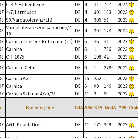
07.
C-4-5 Hohenheide
DE
4
311
707
2024
07.
4/7/Lattbusch
DE
4
301
163
2023
08.
90/Varoatoleranz/LIB
DE
4
306
51
2023
Varoatoleranz/Rotkäppchen/4-
08.
DE
4
307
124
2024
10
08.
Carnica Troiseck Hoffmann (21)
DE
6
36
31
2023
08.
Carnica
DE
6
1
736
2023
08.
C-T 1075
DE
6
198
42
2023
07.
Carnica -Celle
DE
6
1
2786
2022
06.
Carnica AGT
DE
15
252
1
2023
07.
Carnica
DE
6
90
146
2023
07.
Carnica Sklenar 47/9/26
DE
11
3
60
2022
o
Breeding line
C4A
A4A
B4A
No4A
Y4A
Cod
07.
AGT-Population
DE
11
171
309
2023