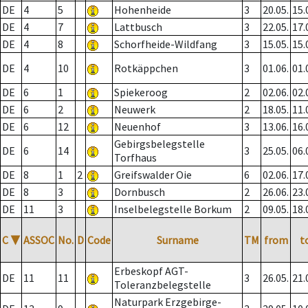
DE
4
5
Hohenheide
3
20.05.
15.
DE
4
7
Lattbusch
3
22.05.
17.
DE
4
8
Schorfheide-Wildfang
3
15.05.
15.
DE
4
10
Rotkäppchen
3
01.06.
01.
DE
6
1
Spiekeroog
2
02.06.
02.
DE
6
2
Neuwerk
2
18.05.
11.
DE
6
12
Neuenhof
3
13.06.
16.
Gebirgsbelegstelle
DE
6
14
3
25.05.
06.
Torfhaus
DE
8
1
2
Greifswalder Oie
6
02.06.
17.
DE
8
3
Dornbusch
2
26.06.
23.
DE
11
3
Inselbelegstelle Borkum
2
09.05.
18.
C
▼
ASSOC
No.
D
Code
Surname
TM
from
t
Erbeskopf AGT-
DE
11
11
3
26.05.
21.
Toleranzbelegstelle
Naturpark Erzgebirge-