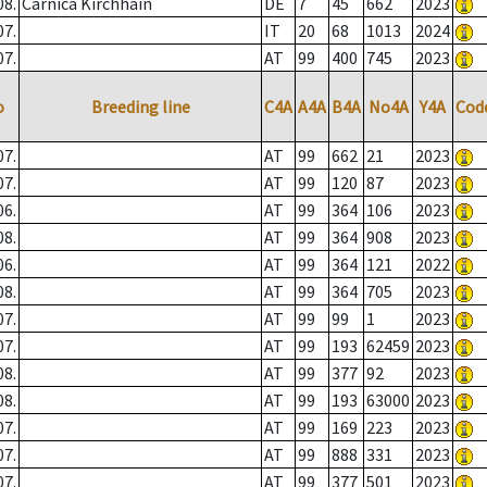
08.
Carnica Kirchhain
DE
7
45
662
2023
07.
IT
20
68
1013
2024
07.
AT
99
400
745
2023
o
Breeding line
C4A
A4A
B4A
No4A
Y4A
Cod
07.
AT
99
662
21
2023
07.
AT
99
120
87
2023
06.
AT
99
364
106
2023
08.
AT
99
364
908
2023
06.
AT
99
364
121
2022
08.
AT
99
364
705
2023
07.
AT
99
99
1
2023
07.
AT
99
193
62459
2023
08.
AT
99
377
92
2023
08.
AT
99
193
63000
2023
07.
AT
99
169
223
2023
07.
AT
99
888
331
2023
07.
AT
99
377
501
2023