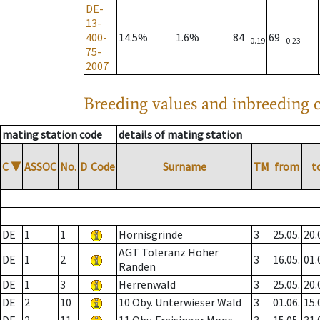
DE-
13-
400-
14.5%
1.6%
84
69
0.19
0.23
75-
2007
Breeding values and inbreeding c
mating station code
details of mating station
C
▼
ASSOC
No.
D
Code
Surname
TM
from
t
DE
1
1
Hornisgrinde
3
25.05.
20.
AGT Toleranz Hoher
DE
1
2
3
16.05.
01.
Randen
DE
1
3
Herrenwald
3
25.05.
20.
DE
2
10
10 Oby. Unterwieser Wald
3
01.06.
15.