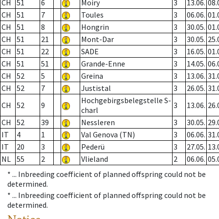
CH
51
6
Moiry
3
13.06.
08.
CH
51
7
Toules
3
06.06.
01.
CH
51
8
Hongrin
3
30.05.
01.
CH
51
21
Mont-Dar
3
30.05.
25.
CH
51
22
SADE
3
16.05.
01.
CH
51
51
Grande-Enne
3
14.05.
06.
CH
52
5
Greina
3
13.06.
31.
CH
52
7
Justistal
3
26.05.
31.
Hochgebirgsbelegstelle S-
CH
52
9
3
13.06.
26.
charl
CH
52
39
Nessleren
3
30.05.
29.
IT
4
1
Val Genova (TN)
3
06.06.
31.
IT
20
3
Pederü
3
27.05.
13.
NL
55
2
Vlieland
2
06.06.
05.
* ...
Inbreeding coefficient of planned offspring could not be
determined.
* ...
Inbreeding coefficient of planned offspring could not be
determined.