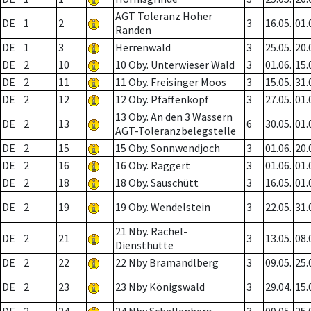
AGT Toleranz Hoher
DE
1
2
3
16.05.
01.
Randen
DE
1
3
Herrenwald
3
25.05.
20.
DE
2
10
10 Oby. Unterwieser Wald
3
01.06.
15.
DE
2
11
11 Oby. Freisinger Moos
3
15.05.
31.
DE
2
12
12 Oby. Pfaffenkopf
3
27.05.
01.
13 Oby. An den 3 Wassern
DE
2
13
6
30.05.
01.
AGT-Toleranzbelegstelle
DE
2
15
15 Oby. Sonnwendjoch
3
01.06.
20.
DE
2
16
16 Oby. Raggert
3
01.06.
01.
DE
2
18
18 Oby. Sauschütt
3
16.05.
01.
DE
2
19
19 Oby. Wendelstein
3
22.05.
31.
21 Nby. Rachel-
DE
2
21
3
13.05.
08.
Diensthütte
DE
2
22
22 Nby Bramandlberg
3
09.05.
25.
DE
2
23
23 Nby Königswald
3
29.04.
15.