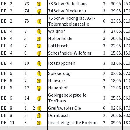
DE
2
73
73 Schw. Giebelhaus
3
30.05.
25.
DE
2
74
74 Schw. Bleckenau
3
29.05.
17.
75 Schw. Hochgrat AGT-
DE
2
75
6
23.05.
01.
Toleranzbelegstelle
DE
4
3
Waldhof
3
27.05.
01.
DE
4
5
Hohenheide
3
20.05.
15.
DE
4
7
Lattbusch
3
22.05.
17.
DE
4
8
Schorfheide-Wildfang
3
15.05.
15.
DE
4
10
Rotkäppchen
3
01.06.
01.
DE
6
1
Spiekeroog
2
02.06.
02.
DE
6
2
Neuwerk
2
18.05.
11.
DE
6
12
Neuenhof
3
13.06.
16.
Gebirgsbelegstelle
DE
6
14
3
25.05.
06.
Torfhaus
DE
8
1
2
Greifswalder Oie
6
02.06.
17.
DE
8
3
Dornbusch
2
26.06.
23.
DE
11
3
Inselbelegstelle Borkum
2
09.05.
18.