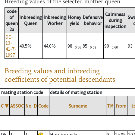
Breeding values
of the selected mother queen
code
Calmness
of
Inbreeding
Inbreeding
Honey
Defensive
Sw
during
queen
Queen
Worker
yield
behavior
inspection
2a
DE-
13-
40.5%
44.0%
98
85
90
93
0.56
0.58
0.60
41-7-
1997
Breeding values and inbreeding
coefficients of potential descendants
mating station code
details of mating station
C
▼
ASSOC
No.
D
Code
Surname
TM
from
t
DE
1
1
Hornisgrinde
3
25.05.
20.