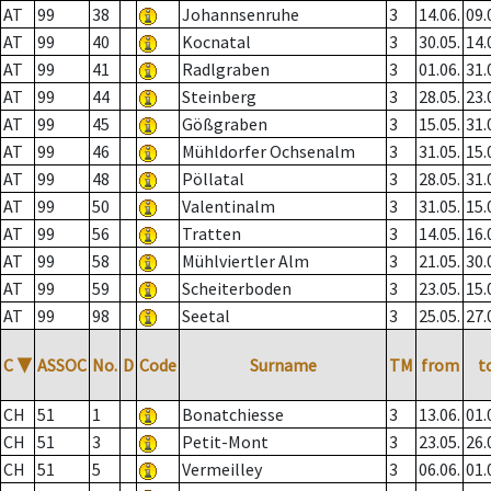
AT
99
38
Johannsenruhe
3
14.06.
09.
AT
99
40
Kocnatal
3
30.05.
14.
AT
99
41
Radlgraben
3
01.06.
31.
AT
99
44
Steinberg
3
28.05.
23.
AT
99
45
Gößgraben
3
15.05.
31.
AT
99
46
Mühldorfer Ochsenalm
3
31.05.
15.
AT
99
48
Pöllatal
3
28.05.
31.
AT
99
50
Valentinalm
3
31.05.
15.
AT
99
56
Tratten
3
14.05.
16.
AT
99
58
Mühlviertler Alm
3
21.05.
30.
AT
99
59
Scheiterboden
3
23.05.
15.
AT
99
98
Seetal
3
25.05.
27.
C
▼
ASSOC
No.
D
Code
Surname
TM
from
t
CH
51
1
Bonatchiesse
3
13.06.
01.
CH
51
3
Petit-Mont
3
23.05.
26.
CH
51
5
Vermeilley
3
06.06.
01.