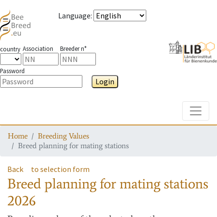
Language
:
Association
Breeder n°
country
Password
Login
Toggle
Home
Breeding Values
Breed planning for mating stations
Back
to selection form
Breed planning for mating stations
2026