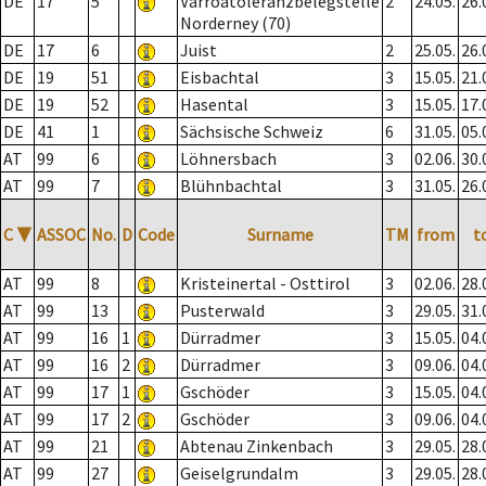
DE
17
5
Varroatoleranzbelegstelle
2
24.05.
26.
Norderney (70)
DE
17
6
Juist
2
25.05.
26.
DE
19
51
Eisbachtal
3
15.05.
21.
DE
19
52
Hasental
3
15.05.
17.
DE
41
1
Sächsische Schweiz
6
31.05.
05.
AT
99
6
Löhnersbach
3
02.06.
30.
AT
99
7
Blühnbachtal
3
31.05.
26.
C
▼
ASSOC
No.
D
Code
Surname
TM
from
t
AT
99
8
Kristeinertal - Osttirol
3
02.06.
28.
AT
99
13
Pusterwald
3
29.05.
31.
AT
99
16
1
Dürradmer
3
15.05.
04.
AT
99
16
2
Dürradmer
3
09.06.
04.
AT
99
17
1
Gschöder
3
15.05.
04.
AT
99
17
2
Gschöder
3
09.06.
04.
AT
99
21
Abtenau Zinkenbach
3
29.05.
28.
AT
99
27
Geiselgrundalm
3
29.05.
28.