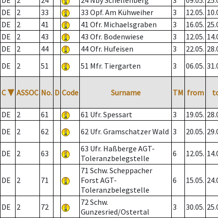
DE
2
24
24 Nby Schellenberg
3
09.05.
25.
DE
2
33
33 Opf. Am Kühweiher
3
12.05.
10.
DE
2
41
41 Ofr. Michaelsgraben
3
16.05.
25.
DE
2
43
43 Ofr. Bodenwiese
3
12.05.
14.
DE
2
44
44 Ofr. Hufeisen
3
22.05.
28.
DE
2
51
51 Mfr. Tiergarten
3
06.05.
31.
C
▼
ASSOC
No.
D
Code
Surname
TM
from
t
DE
2
61
61 Ufr. Spessart
3
19.05.
28.
DE
2
62
62 Ufr. Gramschatzer Wald
3
20.05.
29.
63 Ufr. Haßberge AGT-
DE
2
63
6
12.05.
14.
Toleranzbelegstelle
71 Schw. Scheppacher
DE
2
71
Forst AGT-
6
15.05.
24.
Toleranzbelegstelle
72 Schw.
DE
2
72
3
30.05.
25.
Gunzesried/Ostertal