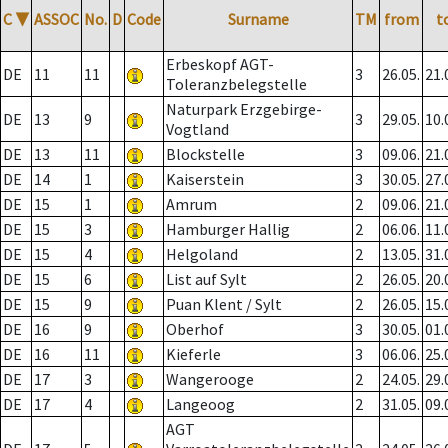
C
▼
ASSOC
No.
D
Code
Surname
TM
from
t
Erbeskopf AGT-
DE
11
11
3
26.05.
21.
Toleranzbelegstelle
Naturpark Erzgebirge-
DE
13
9
3
29.05.
10.
Vogtland
DE
13
11
Blockstelle
3
09.06.
21.
DE
14
1
Kaiserstein
3
30.05.
27.
DE
15
1
Amrum
2
09.06.
21.
DE
15
3
Hamburger Hallig
2
06.06.
11.
DE
15
4
Helgoland
2
13.05.
31.
DE
15
6
List auf Sylt
2
26.05.
20.
DE
15
9
Puan Klent / Sylt
2
26.05.
15.
DE
16
9
Oberhof
3
30.05.
01.
DE
16
11
Kieferle
3
06.06.
25.
DE
17
3
Wangerooge
2
24.05.
29.
DE
17
4
Langeoog
2
31.05.
09.
AGT