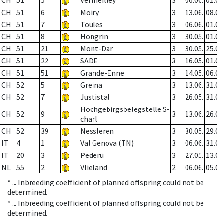
CH
51
5
Vermeilley
3
06.06.
01.
CH
51
6
Moiry
3
13.06.
08.
CH
51
7
Toules
3
06.06.
01.
CH
51
8
Hongrin
3
30.05.
01.
CH
51
21
Mont-Dar
3
30.05.
25.
CH
51
22
SADE
3
16.05.
01.
CH
51
51
Grande-Enne
3
14.05.
06.
CH
52
5
Greina
3
13.06.
31.
CH
52
7
Justistal
3
26.05.
31.
Hochgebirgsbelegstelle S-
CH
52
9
3
13.06.
26.
charl
CH
52
39
Nessleren
3
30.05.
29.
IT
4
1
Val Genova (TN)
3
06.06.
31.
IT
20
3
Pederü
3
27.05.
13.
NL
55
2
Vlieland
2
06.06.
05.
* ...
Inbreeding coefficient of planned offspring could not be
determined.
* ...
Inbreeding coefficient of planned offspring could not be
determined.