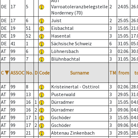
AGT
DE
17
5
Varroatoleranzbelegstelle
2
24.05.
26.
Norderney (70)
DE
17
6
Juist
2
25.05.
26.
DE
19
51
Eisbachtal
3
15.05.
21.
DE
19
52
Hasental
3
15.05.
17.
DE
41
1
Sächsische Schweiz
6
31.05.
05.
AT
99
6
Löhnersbach
3
02.06.
30.
AT
99
7
Blühnbachtal
3
31.05.
26.
C
▼
ASSOC
No.
D
Code
Surname
TM
from
t
AT
99
8
Kristeinertal - Osttirol
3
02.06.
28.
AT
99
13
Pusterwald
3
29.05.
31.
AT
99
16
1
Dürradmer
3
15.05.
04.
AT
99
16
2
Dürradmer
3
09.06.
04.
AT
99
17
1
Gschöder
3
15.05.
04.
AT
99
17
2
Gschöder
3
09.06.
04.
AT
99
21
Abtenau Zinkenbach
3
29.05.
28.