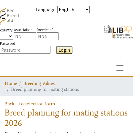
Language
:
Association
Breeder n°
country
Password
Login
Toggle
Home
Breeding Values
Breed planning for mating stations
Back
to selection form
Breed planning for mating stations
2026