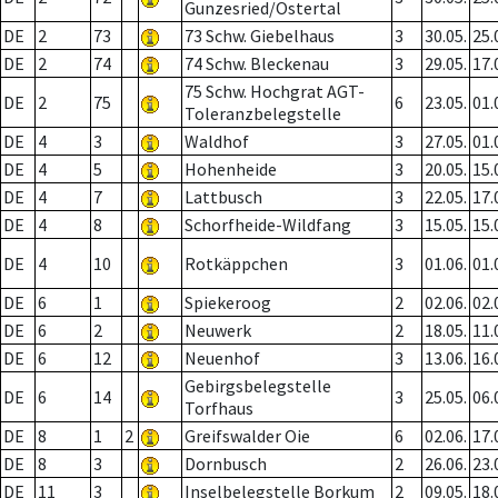
Gunzesried/Ostertal
DE
2
73
73 Schw. Giebelhaus
3
30.05.
25.
DE
2
74
74 Schw. Bleckenau
3
29.05.
17.
75 Schw. Hochgrat AGT-
DE
2
75
6
23.05.
01.
Toleranzbelegstelle
DE
4
3
Waldhof
3
27.05.
01.
DE
4
5
Hohenheide
3
20.05.
15.
DE
4
7
Lattbusch
3
22.05.
17.
DE
4
8
Schorfheide-Wildfang
3
15.05.
15.
DE
4
10
Rotkäppchen
3
01.06.
01.
DE
6
1
Spiekeroog
2
02.06.
02.
DE
6
2
Neuwerk
2
18.05.
11.
DE
6
12
Neuenhof
3
13.06.
16.
Gebirgsbelegstelle
DE
6
14
3
25.05.
06.
Torfhaus
DE
8
1
2
Greifswalder Oie
6
02.06.
17.
DE
8
3
Dornbusch
2
26.06.
23.
DE
11
3
Inselbelegstelle Borkum
2
09.05.
18.