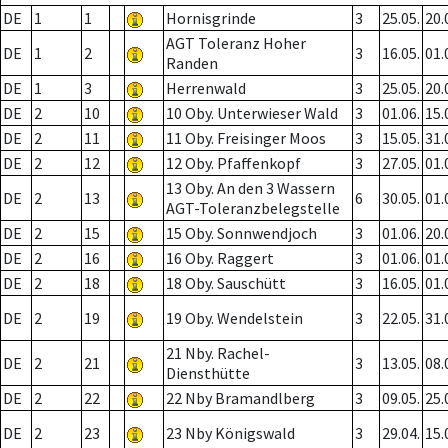
DE
1
1
Hornisgrinde
3
25.05.
20.
AGT Toleranz Hoher
DE
1
2
3
16.05.
01.
Randen
DE
1
3
Herrenwald
3
25.05.
20.
DE
2
10
10 Oby. Unterwieser Wald
3
01.06.
15.
DE
2
11
11 Oby. Freisinger Moos
3
15.05.
31.
DE
2
12
12 Oby. Pfaffenkopf
3
27.05.
01.
13 Oby. An den 3 Wassern
DE
2
13
6
30.05.
01.
AGT-Toleranzbelegstelle
DE
2
15
15 Oby. Sonnwendjoch
3
01.06.
20.
DE
2
16
16 Oby. Raggert
3
01.06.
01.
DE
2
18
18 Oby. Sauschütt
3
16.05.
01.
DE
2
19
19 Oby. Wendelstein
3
22.05.
31.
21 Nby. Rachel-
DE
2
21
3
13.05.
08.
Diensthütte
DE
2
22
22 Nby Bramandlberg
3
09.05.
25.
DE
2
23
23 Nby Königswald
3
29.04.
15.