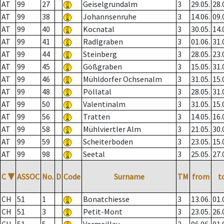
AT
99
27
Geiselgrundalm
3
29.05.
28.
AT
99
38
Johannsenruhe
3
14.06.
09.
AT
99
40
Kocnatal
3
30.05.
14.
AT
99
41
Radlgraben
3
01.06.
31.
AT
99
44
Steinberg
3
28.05.
23.
AT
99
45
Gößgraben
3
15.05.
31.
AT
99
46
Mühldorfer Ochsenalm
3
31.05.
15.
AT
99
48
Pöllatal
3
28.05.
31.
AT
99
50
Valentinalm
3
31.05.
15.
AT
99
56
Tratten
3
14.05.
16.
AT
99
58
Mühlviertler Alm
3
21.05.
30.
AT
99
59
Scheiterboden
3
23.05.
15.
AT
99
98
Seetal
3
25.05.
27.
C
▼
ASSOC
No.
D
Code
Surname
TM
from
t
CH
51
1
Bonatchiesse
3
13.06.
01.
CH
51
3
Petit-Mont
3
23.05.
26.