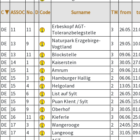
C
▼
ASSOC
No.
D
Code
Surname
TM
from
t
Erbeskopf AGT-
DE
11
11
3
26.05.
21.
Toleranzbelegstelle
Naturpark Erzgebirge-
DE
13
9
3
29.05.
10.
Vogtland
DE
13
11
Blockstelle
3
09.06.
21.
DE
14
1
Kaiserstein
3
30.05.
27.
DE
15
1
Amrum
2
09.06.
21.
DE
15
3
Hamburger Hallig
2
06.06.
11.
DE
15
4
Helgoland
2
13.05.
31.
DE
15
6
List auf Sylt
2
26.05.
20.
DE
15
9
Puan Klent / Sylt
2
26.05.
15.
DE
16
9
Oberhof
3
30.05.
01.
DE
16
11
Kieferle
3
06.06.
25.
DE
17
3
Wangerooge
2
24.05.
29.
DE
17
4
Langeoog
2
31.05.
09.