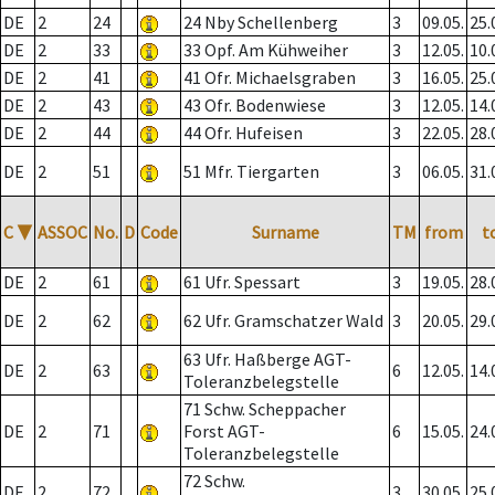
DE
2
24
24 Nby Schellenberg
3
09.05.
25.
DE
2
33
33 Opf. Am Kühweiher
3
12.05.
10.
DE
2
41
41 Ofr. Michaelsgraben
3
16.05.
25.
DE
2
43
43 Ofr. Bodenwiese
3
12.05.
14.
DE
2
44
44 Ofr. Hufeisen
3
22.05.
28.
DE
2
51
51 Mfr. Tiergarten
3
06.05.
31.
C
▼
ASSOC
No.
D
Code
Surname
TM
from
t
DE
2
61
61 Ufr. Spessart
3
19.05.
28.
DE
2
62
62 Ufr. Gramschatzer Wald
3
20.05.
29.
63 Ufr. Haßberge AGT-
DE
2
63
6
12.05.
14.
Toleranzbelegstelle
71 Schw. Scheppacher
DE
2
71
Forst AGT-
6
15.05.
24.
Toleranzbelegstelle
72 Schw.
DE
2
72
3
30.05.
25.