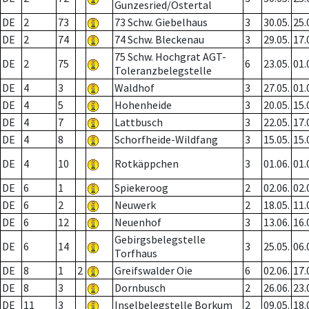
Gunzesried/Ostertal
DE
2
73
73 Schw. Giebelhaus
3
30.05.
25.
DE
2
74
74 Schw. Bleckenau
3
29.05.
17.
75 Schw. Hochgrat AGT-
DE
2
75
6
23.05.
01.
Toleranzbelegstelle
DE
4
3
Waldhof
3
27.05.
01.
DE
4
5
Hohenheide
3
20.05.
15.
DE
4
7
Lattbusch
3
22.05.
17.
DE
4
8
Schorfheide-Wildfang
3
15.05.
15.
DE
4
10
Rotkäppchen
3
01.06.
01.
DE
6
1
Spiekeroog
2
02.06.
02.
DE
6
2
Neuwerk
2
18.05.
11.
DE
6
12
Neuenhof
3
13.06.
16.
Gebirgsbelegstelle
DE
6
14
3
25.05.
06.
Torfhaus
DE
8
1
2
Greifswalder Oie
6
02.06.
17.
DE
8
3
Dornbusch
2
26.06.
23.
DE
11
3
Inselbelegstelle Borkum
2
09.05.
18.