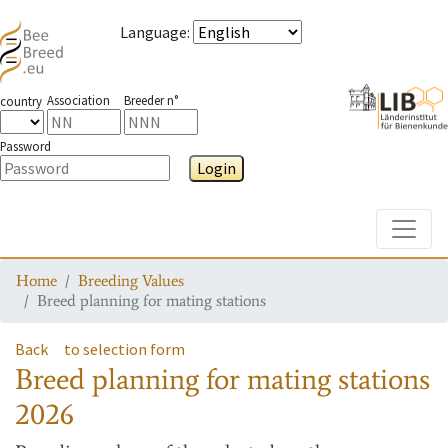
Language
:
Association
Breeder n°
country
Password
Login
Toggle
Home
Breeding Values
Breed planning for mating stations
Back
to selection form
Breed planning for mating stations
2026