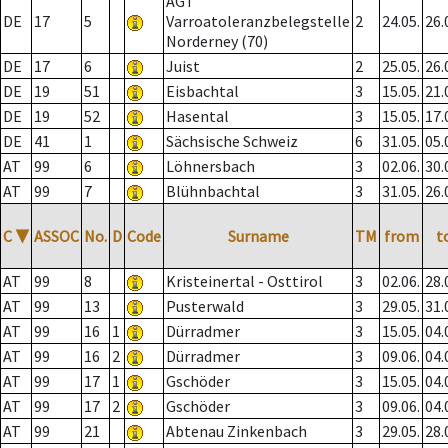
AGT
DE
17
5
Varroatoleranzbelegstelle
2
24.05.
26.
Norderney (70)
DE
17
6
Juist
2
25.05.
26.
DE
19
51
Eisbachtal
3
15.05.
21.
DE
19
52
Hasental
3
15.05.
17.
DE
41
1
Sächsische Schweiz
6
31.05.
05.
AT
99
6
Löhnersbach
3
02.06.
30.
AT
99
7
Blühnbachtal
3
31.05.
26.
C
▼
ASSOC
No.
D
Code
Surname
TM
from
t
AT
99
8
Kristeinertal - Osttirol
3
02.06.
28.
AT
99
13
Pusterwald
3
29.05.
31.
AT
99
16
1
Dürradmer
3
15.05.
04.
AT
99
16
2
Dürradmer
3
09.06.
04.
AT
99
17
1
Gschöder
3
15.05.
04.
AT
99
17
2
Gschöder
3
09.06.
04.
AT
99
21
Abtenau Zinkenbach
3
29.05.
28.