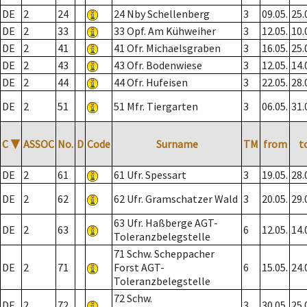
DE
2
24
24 Nby Schellenberg
3
09.05.
25.
DE
2
33
33 Opf. Am Kühweiher
3
12.05.
10.
DE
2
41
41 Ofr. Michaelsgraben
3
16.05.
25.
DE
2
43
43 Ofr. Bodenwiese
3
12.05.
14.
DE
2
44
44 Ofr. Hufeisen
3
22.05.
28.
DE
2
51
51 Mfr. Tiergarten
3
06.05.
31.
C
▼
ASSOC
No.
D
Code
Surname
TM
from
t
DE
2
61
61 Ufr. Spessart
3
19.05.
28.
DE
2
62
62 Ufr. Gramschatzer Wald
3
20.05.
29.
63 Ufr. Haßberge AGT-
DE
2
63
6
12.05.
14.
Toleranzbelegstelle
71 Schw. Scheppacher
DE
2
71
Forst AGT-
6
15.05.
24.
Toleranzbelegstelle
72 Schw.
DE
2
72
3
30.05.
25.