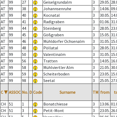
AT
99
27
Geiselgrundalm
3
29.05.
28.
AT
99
38
Johannsenruhe
3
14.06.
09.
AT
99
40
Kocnatal
3
30.05.
14.
AT
99
41
Radlgraben
3
01.06.
31.
AT
99
44
Steinberg
3
28.05.
23.
AT
99
45
Gößgraben
3
15.05.
31.
AT
99
46
Mühldorfer Ochsenalm
3
31.05.
15.
AT
99
48
Pöllatal
3
28.05.
31.
AT
99
50
Valentinalm
3
31.05.
15.
AT
99
56
Tratten
3
14.05.
16.
AT
99
58
Mühlviertler Alm
3
21.05.
30.
AT
99
59
Scheiterboden
3
23.05.
15.
AT
99
98
Seetal
3
25.05.
27.
C
▼
ASSOC
No.
D
Code
Surname
TM
from
t
CH
51
1
Bonatchiesse
3
13.06.
01.
CH
51
3
Petit-Mont
3
23.05.
26.