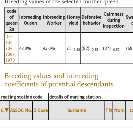
Breeding values
of the selected mother queen
code
Calmness
of
Inbreeding
Inbreeding
Honey
Defensive
Sw
during
queen
Queen
Worker
yield
behavior
inspection
2a
DE-
13-
70-
43.0%
43.0%
71
(82)
(87)
(6
0.68
0.55
0.59
708-
1978
Breeding values and inbreeding
coefficients of potential descendants
mating station code
details of mating station
C
▼
ASSOC
No.
D
Code
Surname
TM
from
t