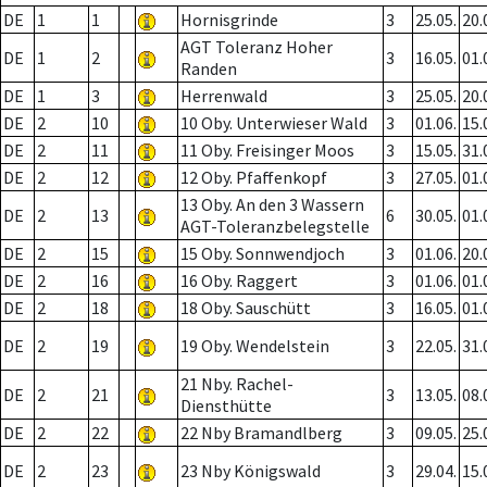
DE
1
1
Hornisgrinde
3
25.05.
20.
AGT Toleranz Hoher
DE
1
2
3
16.05.
01.
Randen
DE
1
3
Herrenwald
3
25.05.
20.
DE
2
10
10 Oby. Unterwieser Wald
3
01.06.
15.
DE
2
11
11 Oby. Freisinger Moos
3
15.05.
31.
DE
2
12
12 Oby. Pfaffenkopf
3
27.05.
01.
13 Oby. An den 3 Wassern
DE
2
13
6
30.05.
01.
AGT-Toleranzbelegstelle
DE
2
15
15 Oby. Sonnwendjoch
3
01.06.
20.
DE
2
16
16 Oby. Raggert
3
01.06.
01.
DE
2
18
18 Oby. Sauschütt
3
16.05.
01.
DE
2
19
19 Oby. Wendelstein
3
22.05.
31.
21 Nby. Rachel-
DE
2
21
3
13.05.
08.
Diensthütte
DE
2
22
22 Nby Bramandlberg
3
09.05.
25.
DE
2
23
23 Nby Königswald
3
29.04.
15.