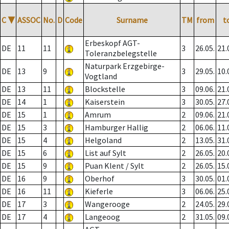
C
▼
ASSOC
No.
D
Code
Surname
TM
from
t
Erbeskopf AGT-
DE
11
11
3
26.05.
21.
Toleranzbelegstelle
Naturpark Erzgebirge-
DE
13
9
3
29.05.
10.
Vogtland
DE
13
11
Blockstelle
3
09.06.
21.
DE
14
1
Kaiserstein
3
30.05.
27.
DE
15
1
Amrum
2
09.06.
21.
DE
15
3
Hamburger Hallig
2
06.06.
11.
DE
15
4
Helgoland
2
13.05.
31.
DE
15
6
List auf Sylt
2
26.05.
20.
DE
15
9
Puan Klent / Sylt
2
26.05.
15.
DE
16
9
Oberhof
3
30.05.
01.
DE
16
11
Kieferle
3
06.06.
25.
DE
17
3
Wangerooge
2
24.05.
29.
DE
17
4
Langeoog
2
31.05.
09.