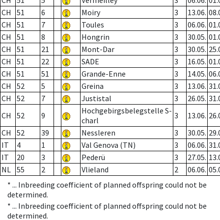
CH
51
5
Vermeilley
3
06.06.
01.
CH
51
6
Moiry
3
13.06.
08.
CH
51
7
Toules
3
06.06.
01.
CH
51
8
Hongrin
3
30.05.
01.
CH
51
21
Mont-Dar
3
30.05.
25.
CH
51
22
SADE
3
16.05.
01.
CH
51
51
Grande-Enne
3
14.05.
06.
CH
52
5
Greina
3
13.06.
31.
CH
52
7
Justistal
3
26.05.
31.
Hochgebirgsbelegstelle S-
CH
52
9
3
13.06.
26.
charl
CH
52
39
Nessleren
3
30.05.
29.
IT
4
1
Val Genova (TN)
3
06.06.
31.
IT
20
3
Pederü
3
27.05.
13.
NL
55
2
Vlieland
2
06.06.
05.
* ...
Inbreeding coefficient of planned offspring could not be
determined.
* ...
Inbreeding coefficient of planned offspring could not be
determined.