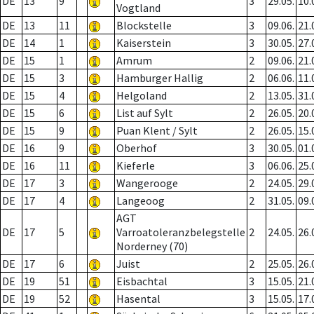
DE
13
9
3
29.05.
10.
Vogtland
DE
13
11
Blockstelle
3
09.06.
21.
DE
14
1
Kaiserstein
3
30.05.
27.
DE
15
1
Amrum
2
09.06.
21.
DE
15
3
Hamburger Hallig
2
06.06.
11.
DE
15
4
Helgoland
2
13.05.
31.
DE
15
6
List auf Sylt
2
26.05.
20.
DE
15
9
Puan Klent / Sylt
2
26.05.
15.
DE
16
9
Oberhof
3
30.05.
01.
DE
16
11
Kieferle
3
06.06.
25.
DE
17
3
Wangerooge
2
24.05.
29.
DE
17
4
Langeoog
2
31.05.
09.
AGT
DE
17
5
Varroatoleranzbelegstelle
2
24.05.
26.
Norderney (70)
DE
17
6
Juist
2
25.05.
26.
DE
19
51
Eisbachtal
3
15.05.
21.
DE
19
52
Hasental
3
15.05.
17.