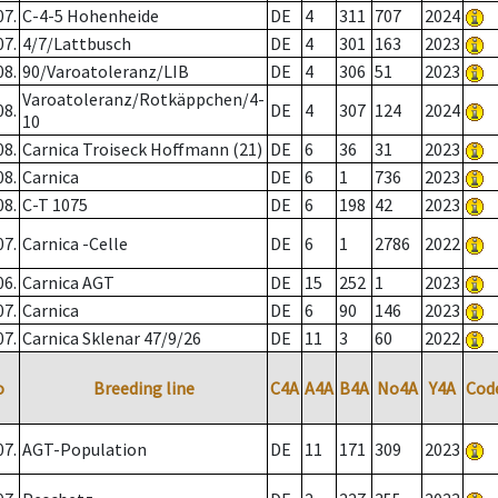
07.
C-4-5 Hohenheide
DE
4
311
707
2024
07.
4/7/Lattbusch
DE
4
301
163
2023
08.
90/Varoatoleranz/LIB
DE
4
306
51
2023
Varoatoleranz/Rotkäppchen/4-
08.
DE
4
307
124
2024
10
08.
Carnica Troiseck Hoffmann (21)
DE
6
36
31
2023
08.
Carnica
DE
6
1
736
2023
08.
C-T 1075
DE
6
198
42
2023
07.
Carnica -Celle
DE
6
1
2786
2022
06.
Carnica AGT
DE
15
252
1
2023
07.
Carnica
DE
6
90
146
2023
07.
Carnica Sklenar 47/9/26
DE
11
3
60
2022
o
Breeding line
C4A
A4A
B4A
No4A
Y4A
Cod
07.
AGT-Population
DE
11
171
309
2023