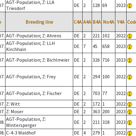
AGT-Population, Z: LLA
07.
DE
2
128
69
2023
Triesdorf
o
Breeding line
C4A
A4A
B4A
No4A
Y4A
Cod
07.
AGT-Population; Z: Ahrens
DE
2
221
102
2022
AGT-Population; Z: LLH
07.
DE
7
45
658
2023
Kirchhain
07.
AGT-Population; Z: Bichlmeier
DE
2
326
716
2023
07.
AGT-Population, Z: Frey
DE
2
294
100
2022
07.
AGT-Population, Z: Fischer
DE
2
703
77
2022
07.
Z: Witt
DE
2
172
1
2022
07.
Z: Moser
DE
2
363
200
2023
AGT-Population, Z:
08.
DE
2
211
318
2023
Wintersperger
08.
C-4-3 Waldhof
DE
4
279
1
2022