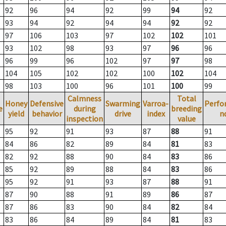
92
96
94
92
99
94
92
93
94
92
94
94
92
92
97
106
103
97
102
102
101
93
102
98
93
97
96
96
96
99
96
102
97
97
98
104
105
102
102
100
102
104
98
103
100
96
101
100
99
Calmness
Total
Honey
Defensive
Swarming
Varroa-
Perfo
e
during
breeding
yield
behavior
drive
index
n
inspection
value
95
92
91
93
87
88
91
84
86
82
89
84
81
83
82
92
88
90
84
83
86
85
92
89
88
84
83
86
95
92
91
93
87
88
91
87
90
88
91
89
86
87
87
86
83
90
84
82
84
83
86
84
89
84
81
83