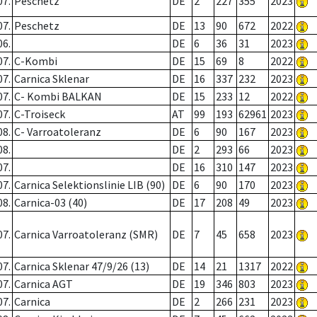
07.
Peschetz
DE
2
227
355
2023
07.
Peschetz
DE
13
90
672
2022
06.
DE
6
36
31
2023
07.
C-Kombi
DE
15
69
8
2022
07.
Carnica Sklenar
DE
16
337
232
2023
07.
C- Kombi BALKAN
DE
15
233
12
2022
07.
C-Troiseck
AT
99
193
62961
2023
08.
C- Varroatoleranz
DE
6
90
167
2023
08.
DE
2
293
66
2023
07.
DE
16
310
147
2023
07.
Carnica Selektionslinie LIB (90)
DE
6
90
170
2023
08.
Carnica-03 (40)
DE
17
208
49
2023
07.
Carnica Varroatoleranz (SMR)
DE
7
45
658
2023
07.
Carnica Sklenar 47/9/26 (13)
DE
14
21
1317
2022
07.
Carnica AGT
DE
19
346
803
2023
07.
Carnica
DE
2
266
231
2023