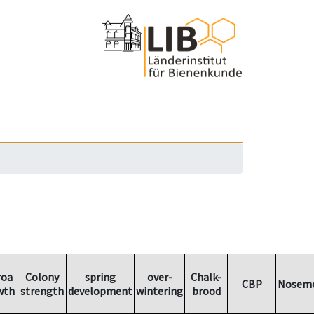
roa
Colony
spring
over-
Chalk-
CBP
Nosemo
wth
strength
development
wintering
brood