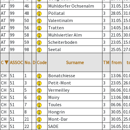
AT
99
46
Mühldorfer Ochsenalm
3
31.05.
15.
AT
99
48
Pöllatal
3
28.05.
31.
AT
99
50
Valentinalm
3
31.05.
15.
AT
99
56
Tratten
3
14.05.
16.
AT
99
58
Mühlviertler Alm
3
21.05.
30.
AT
99
59
Scheiterboden
3
23.05.
15.
AT
99
98
Seetal
3
25.05.
27.
C
▼
ASSOC
No.
D
Code
Surname
TM
from
t
CH
51
1
Bonatchiesse
3
13.06.
01.
CH
51
3
Petit-Mont
3
23.05.
26.
CH
51
5
Vermeilley
3
06.06.
01.
CH
51
6
Moiry
3
13.06.
08.
CH
51
7
Toules
3
06.06.
01.
CH
51
8
Hongrin
3
30.05.
01.
CH
51
21
Mont-Dar
3
30.05.
25.
CH
51
22
SADE
3
16.05.
01.