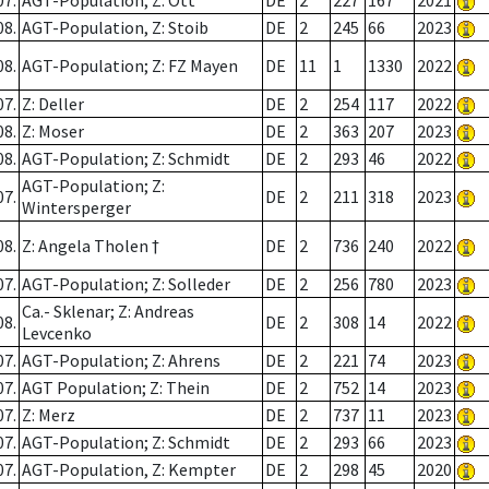
07.
AGT-Population; Z: Ott
DE
2
227
167
2021
08.
AGT-Population, Z: Stoib
DE
2
245
66
2023
08.
AGT-Population; Z: FZ Mayen
DE
11
1
1330
2022
07.
Z: Deller
DE
2
254
117
2022
08.
Z: Moser
DE
2
363
207
2023
08.
AGT-Population; Z: Schmidt
DE
2
293
46
2022
AGT-Population; Z:
07.
DE
2
211
318
2023
Wintersperger
08.
Z: Angela Tholen †
DE
2
736
240
2022
07.
AGT-Population; Z: Solleder
DE
2
256
780
2023
Ca.- Sklenar; Z: Andreas
08.
DE
2
308
14
2022
Levcenko
07.
AGT-Population; Z: Ahrens
DE
2
221
74
2023
07.
AGT Population; Z: Thein
DE
2
752
14
2023
07.
Z: Merz
DE
2
737
11
2023
07.
AGT-Population; Z: Schmidt
DE
2
293
66
2023
07.
AGT-Population, Z: Kempter
DE
2
298
45
2020