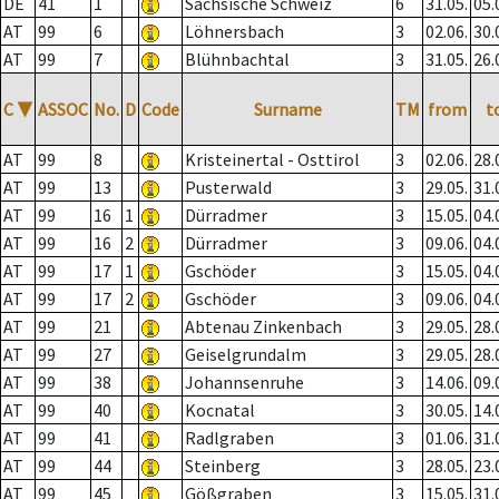
DE
41
1
Sächsische Schweiz
6
31.05.
05.
AT
99
6
Löhnersbach
3
02.06.
30.
AT
99
7
Blühnbachtal
3
31.05.
26.
C
▼
ASSOC
No.
D
Code
Surname
TM
from
t
AT
99
8
Kristeinertal - Osttirol
3
02.06.
28.
AT
99
13
Pusterwald
3
29.05.
31.
AT
99
16
1
Dürradmer
3
15.05.
04.
AT
99
16
2
Dürradmer
3
09.06.
04.
AT
99
17
1
Gschöder
3
15.05.
04.
AT
99
17
2
Gschöder
3
09.06.
04.
AT
99
21
Abtenau Zinkenbach
3
29.05.
28.
AT
99
27
Geiselgrundalm
3
29.05.
28.
AT
99
38
Johannsenruhe
3
14.06.
09.
AT
99
40
Kocnatal
3
30.05.
14.
AT
99
41
Radlgraben
3
01.06.
31.
AT
99
44
Steinberg
3
28.05.
23.
AT
99
45
Gößgraben
3
15.05.
31.