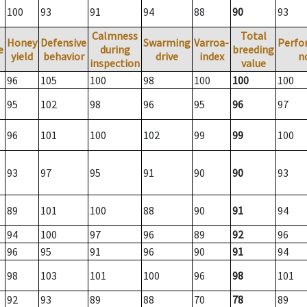
100
93
91
94
88
90
93
Calmness
Total
Honey
Defensive
Swarming
Varroa-
Perfo
e
during
breeding
yield
behavior
drive
index
n
inspection
value
96
105
100
98
100
100
100
95
102
98
96
95
96
97
96
101
100
102
99
99
100
93
97
95
91
90
90
93
89
101
100
88
90
91
94
94
100
97
96
89
92
96
96
95
91
96
90
91
94
98
103
101
100
96
98
101
92
93
89
88
70
78
89