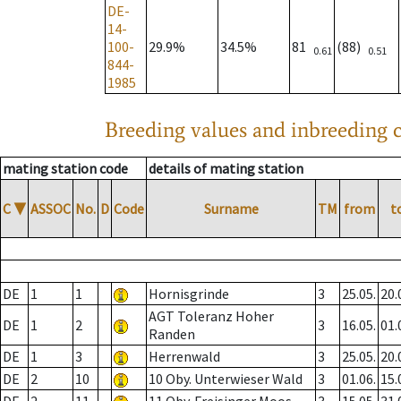
DE-
14-
100-
29.9%
34.5%
81
(88)
0.61
0.51
844-
1985
Breeding values and inbreeding c
mating station code
details of mating station
C
▼
ASSOC
No.
D
Code
Surname
TM
from
t
DE
1
1
Hornisgrinde
3
25.05.
20.
AGT Toleranz Hoher
DE
1
2
3
16.05.
01.
Randen
DE
1
3
Herrenwald
3
25.05.
20.
DE
2
10
10 Oby. Unterwieser Wald
3
01.06.
15.