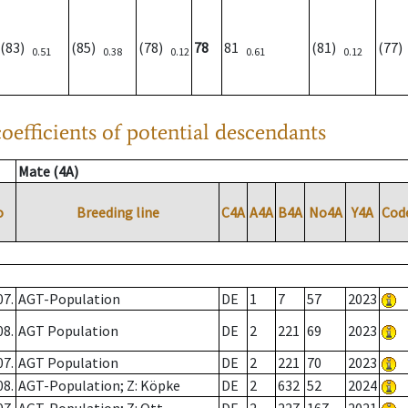
(83)
(85)
(78)
78
81
(81)
(77
0.51
0.38
0.12
0.61
0.12
oefficients of potential descendants
Mate (4A)
o
Breeding line
C4A
A4A
B4A
No4A
Y4A
Cod
07.
AGT-Population
DE
1
7
57
2023
08.
AGT Population
DE
2
221
69
2023
07.
AGT Population
DE
2
221
70
2023
08.
AGT-Population; Z: Köpke
DE
2
632
52
2024