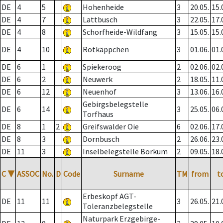
DE
4
5
Hohenheide
3
20.05.
15.
DE
4
7
Lattbusch
3
22.05.
17.
DE
4
8
Schorfheide-Wildfang
3
15.05.
15.
DE
4
10
Rotkäppchen
3
01.06.
01.
DE
6
1
Spiekeroog
2
02.06.
02.
DE
6
2
Neuwerk
2
18.05.
11.
DE
6
12
Neuenhof
3
13.06.
16.
Gebirgsbelegstelle
DE
6
14
3
25.05.
06.
Torfhaus
DE
8
1
2
Greifswalder Oie
6
02.06.
17.
DE
8
3
Dornbusch
2
26.06.
23.
DE
11
3
Inselbelegstelle Borkum
2
09.05.
18.
C
▼
ASSOC
No.
D
Code
Surname
TM
from
t
Erbeskopf AGT-
DE
11
11
3
26.05.
21.
Toleranzbelegstelle
Naturpark Erzgebirge-