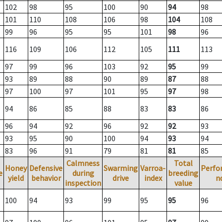
102
98
95
100
90
94
98
101
110
108
106
98
104
108
99
96
95
95
101
98
96
116
109
106
112
105
111
113
97
99
96
103
92
95
99
93
89
88
90
89
87
88
97
100
97
101
95
97
98
94
86
85
88
83
83
86
96
94
92
96
92
92
93
93
95
90
100
94
93
94
83
96
91
79
81
81
85
Calmness
Total
Honey
Defensive
Swarming
Varroa-
Perfo
e
during
breeding
yield
behavior
drive
index
n
inspection
value
100
94
93
99
95
95
96