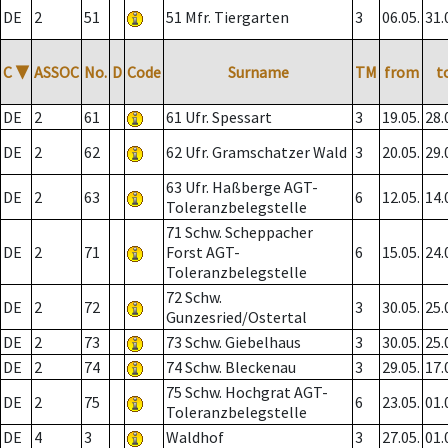
DE
2
51
51 Mfr. Tiergarten
3
06.05.
31.
C
▼
ASSOC
No.
D
Code
Surname
TM
from
t
DE
2
61
61 Ufr. Spessart
3
19.05.
28.
DE
2
62
62 Ufr. Gramschatzer Wald
3
20.05.
29.
63 Ufr. Haßberge AGT-
DE
2
63
6
12.05.
14.
Toleranzbelegstelle
71 Schw. Scheppacher
DE
2
71
Forst AGT-
6
15.05.
24.
Toleranzbelegstelle
72 Schw.
DE
2
72
3
30.05.
25.
Gunzesried/Ostertal
DE
2
73
73 Schw. Giebelhaus
3
30.05.
25.
DE
2
74
74 Schw. Bleckenau
3
29.05.
17.
75 Schw. Hochgrat AGT-
DE
2
75
6
23.05.
01.
Toleranzbelegstelle
DE
4
3
Waldhof
3
27.05.
01.