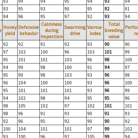
93
99
94
95
94
93
94
93
95
93
90
95
92
91
94
96
95
97
92
93
94
Calmness
Total
Honey
Defensive
Swarming
Varroa-
Perfo
e
during
breeding
yield
behavior
drive
index
n
inspection
value
92
92
91
92
93
90
90
97
103
100
96
103
101
99
95
101
101
103
96
98
100
94
99
98
100
91
94
97
95
99
98
103
93
96
98
96
104
100
100
93
96
100
95
101
101
101
93
96
99
94
102
98
94
95
95
96
98
105
102
97
102
101
101
98
96
91
93
90
91
93
92
96
95
92
90
90
92
100
104
101
101
97
99
102
93
100
96
92
105
99
94