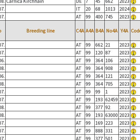
08.
Carnica Kirchhain
DE
7
45
662
2023
07.
IT
20
68
1013
2024
07.
AT
99
400
745
2023
o
Breeding line
C4A
A4A
B4A
No4A
Y4A
Cod
07.
AT
99
662
21
2023
07.
AT
99
120
87
2023
06.
AT
99
364
106
2023
08.
AT
99
364
908
2023
06.
AT
99
364
121
2022
08.
AT
99
364
705
2023
07.
AT
99
99
1
2023
07.
AT
99
193
62459
2023
08.
AT
99
377
92
2023
08.
AT
99
193
63000
2023
07.
AT
99
169
223
2023
07.
AT
99
888
331
2023
07.
AT
99
377
501
2023