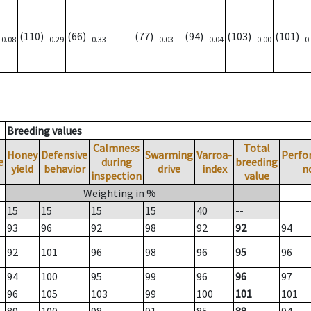
)
(110)
(66)
(77)
(94)
(103)
(101)
0.08
0.29
0.33
0.03
0.04
0.00
0
Breeding values
Calmness
Total
Honey
Defensive
Swarming
Varroa-
Perfo
e
during
breeding
yield
behavior
drive
index
n
inspection
value
Weighting in %
15
15
15
15
40
--
93
96
92
98
92
92
94
92
101
96
98
96
95
96
94
100
95
99
96
96
97
96
105
103
99
100
101
101