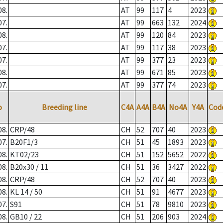
08.
AT
99
117
4
2023
07.
AT
99
663
132
2024
08.
AT
99
120
84
2023
07.
AT
99
117
38
2023
07.
AT
99
377
23
2023
08.
AT
99
671
85
2023
07.
AT
99
377
74
2023
o
Breeding line
C4A
A4A
B4A
No4A
Y4A
Cod
08.
CRP/48
CH
52
707
40
2023
07.
B20F1/3
CH
51
45
1893
2023
08.
KT02/23
CH
51
152
5652
2022
08.
B20x30 / 11
CH
51
36
3427
2022
08.
CRP/48
CH
52
707
40
2023
08.
KL 14 / 50
CH
51
91
4677
2023
07.
S91
CH
51
78
9810
2023
08.
GB10 / 22
CH
51
206
903
2024