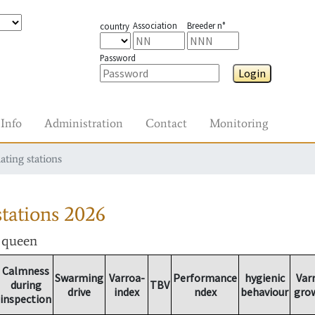
Association
Breeder n°
country
Password
Login
Info
Administration
Contact
Monitoring
ating stations
tations
2026
r queen
Calmness
Swarming
Varroa-
Performance
hygienic
Var
during
TBV
drive
index
ndex
behaviour
gro
inspection