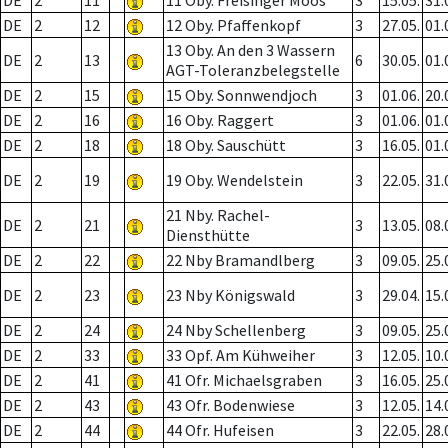
DE
2
11
11 Oby. Freisinger Moos
3
15.05.
31.
DE
2
12
12 Oby. Pfaffenkopf
3
27.05.
01.
13 Oby. An den 3 Wassern
DE
2
13
6
30.05.
01.
AGT-Toleranzbelegstelle
DE
2
15
15 Oby. Sonnwendjoch
3
01.06.
20.
DE
2
16
16 Oby. Raggert
3
01.06.
01.
DE
2
18
18 Oby. Sauschütt
3
16.05.
01.
DE
2
19
19 Oby. Wendelstein
3
22.05.
31.
21 Nby. Rachel-
DE
2
21
3
13.05.
08.
Diensthütte
DE
2
22
22 Nby Bramandlberg
3
09.05.
25.
DE
2
23
23 Nby Königswald
3
29.04.
15.
DE
2
24
24 Nby Schellenberg
3
09.05.
25.
DE
2
33
33 Opf. Am Kühweiher
3
12.05.
10.
DE
2
41
41 Ofr. Michaelsgraben
3
16.05.
25.
DE
2
43
43 Ofr. Bodenwiese
3
12.05.
14.
DE
2
44
44 Ofr. Hufeisen
3
22.05.
28.